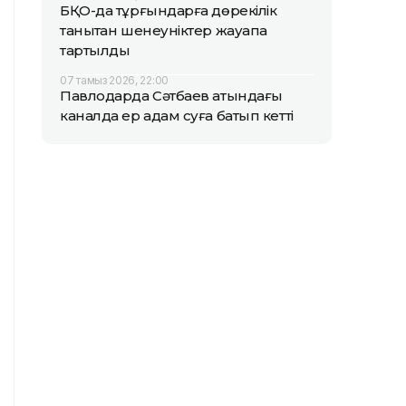
БҚО-да тұрғындарға дөрекілік
танытқан шенеуніктер жауапқа
тартылды
07 тамыз 2026, 22:00
Павлодарда Сәтбаев атындағы
каналда ер адам суға батып кетті