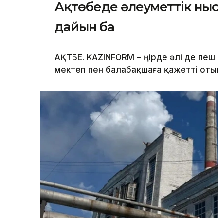
Ақтөбеде әлеуметтік н
дайын ба
АҚТӨБЕ. KAZINFORM – Өңірде әлі де пеш
мектеп пен балабақшаға қажетті от