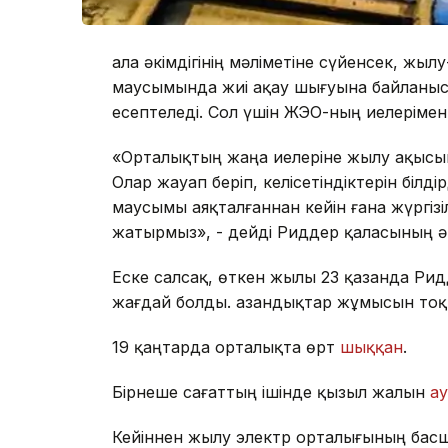
Қала әкімдігінің мәліметіне сүйенсек, ж
маусымында жиі ақау шығуына байланыс
есептеледі. Сол үшін ЖЭО-ның иелерімен 
«Орталықтың жаңа иелеріне жылу ақысын 
Олар жауап беріп, келісетіндіктерін білд
маусымы аяқталғаннан кейін ғана жүргізіле
жатырмыз», - дейді Риддер қаласының ә
Еске салсақ, өткен жылы 23 қазанда Ри
жағдай болды. Қазандықтар жұмысын то
19 қаңтарда орталықта өрт
шыққан
.
Бірнеше сағаттың ішінде қызыл жалын
а
Кейіннен жылу электр орталығының басш