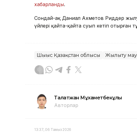
хабарланды
.
Сондай-ақ Даниал Ахметов Риддер жылу
үйлері қайта-қайта суып кетіп отырған 
Шығыс Қазақстан облысы
Жылыту ма
Талғатжан Мұхаметбекұлы
Авторлар
13:37, 06 Тамыз 2026