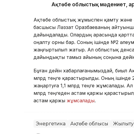
Ақтөбе облыстық мәдениет, а
Ақтөбе облыстық жұмыспен қамту және 
басшысы Ләззат Оразбаеваның айтуынш
дайындалады. Олардың арасында қартта
оңалту орны бар. Соның ішінде №2 әлеу
жаңғыртылып жатыр. Ал облыстық денса
дайындықты тамыз айының соңына дейін
Бұған дейін хабарлағанымыздай, биыл А
млрд теңге қарастырылды. Оның ішінде
жаңартуға 1,1 млрд теңге жұмсалады. А
млрд теңгеден астам қаржы қарастырылд
астам қаржы
жұмсалады
.
Энергетика
Ақтөбе облысы
Жылыту