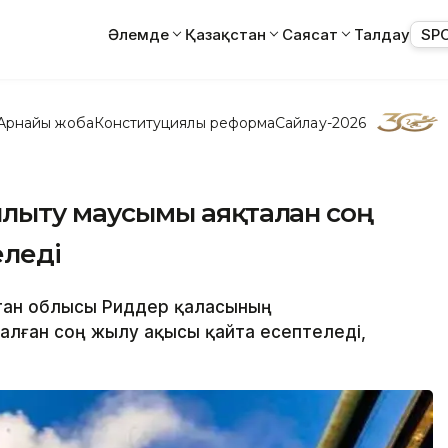
Әлемде
Қазақстан
Саясат
Талдау
SP
Арнайы жоба
Конституциялық реформа
Сайлау-2026
лыту маусымы аяқталған соң
еледі
стан облысы Риддер қаласының
лған соң жылу ақысы қайта есептеледі,