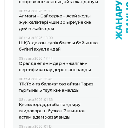
спорт және қаланың қайта жандануы
08 тамыз 2026, 21:13
Алматы – Байсерке – Ақсай жолы
жүк көліктері үшін 30 қыркүйекке
дейін жабылды
08 тамыз 2026, 18:00
ШҚО-да азық-түлік бағасы бойынша
бүгінгі ахуал қандай
08 тамыз 2026, 17:44
Оралда ет өнімдерін «жалған»
сертификаттау дерегі анықталды
08 тамыз 2026, 15:46
TikTok-та балағат сөз айтқан Тараз
тұрғыны 5 тәулікке қамалды
08 тамыз 2026, 01:36
Қызылордада абаттандыру
қағидаларын бұзған 7 мыңнан
астам адам жазаланды
08 тамыз 2026, 01:15