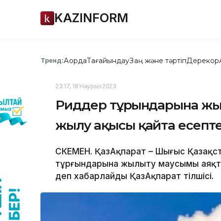
KAZINFORM
Ақорда
Тағайындау
Заң және тәртіп
Дерекқор
Тренд:
23:17, 18 Наурыз 2023
Риддер тұрғындарына жы
жылу ақысы қайта есепт
ӨСКЕМЕН. ҚазАқпарат – Шығыс Қазақ
тұрғындарына жылыту маусымы аяқта
деп хабарлайды ҚазАқпарат тілшісі.