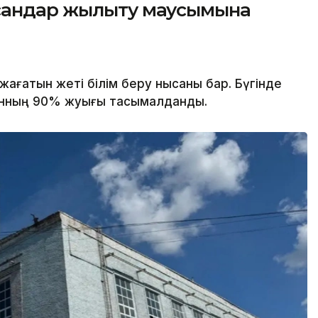
ысандар жылыту маусымына
 жағатын жеті білім беру нысаны бар. Бүгінде
ынның 90% жуығы тасымалданды.