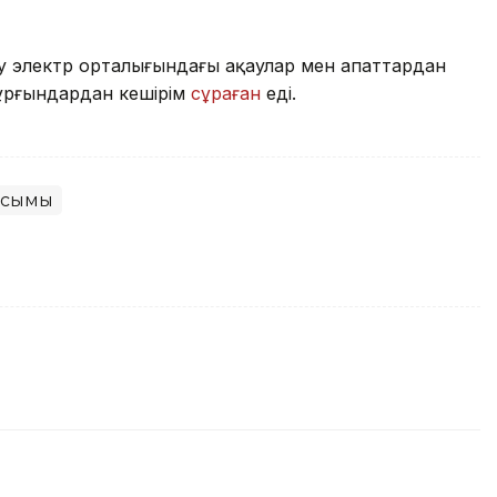
 электр орталығындағы ақаулар мен апаттардан
тұрғындардан кешірім
сұраған
еді.
усымы