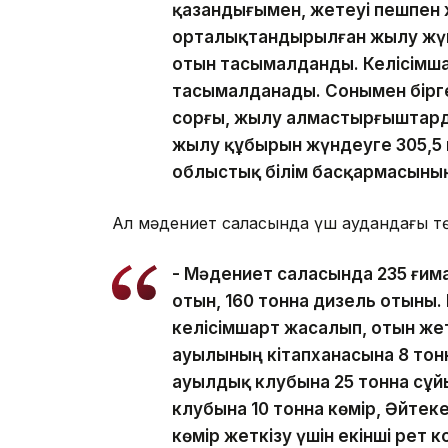
қазандығымен, жетеуі пешпен 
орталықтандырылған жылу жүйе
отын тасымалданды. Келісімша
тасымалданады. Сонымен бірге
сорғы, жылу алмастырғыштарды
жылу құбырын жүндеуге 305,5 м
облыстық білім басқармасыны
Ал мәдениет саласында үш аудандағы төр
- Мәдениет саласында 235 ғима
отын, 160 тонна дизель отыны.
келісімшарт жасалып, отын жет
ауылының кітапханасына 8 тон
ауылдық клубына 25 тонна сұ
клубына 10 тонна көмір, Әйтек
көмір жеткізу үшін екінші рет