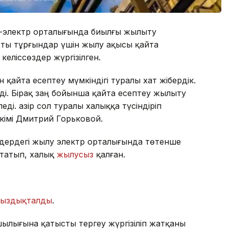
ылу-электр орталығында биылғы жылыту
ты тұрғындар үшін жылу ақысы қайта
келіссөздер жүргізілген.
қайта есептеу мүмкіндігі туралы хат жібердік.
ірді. Бірақ заң бойынша қайта есептеу жылыту
ді. Қазір сол туралы халыққа түсіндіріп
кімі Дмитрий Горьковой.
ддердегі жылу электр орталығында төтенше
қтатып, халық
жылусыз
қалған.
уыздықталды
.
ылығына қатысты тергеу жүргізіліп жатқаны