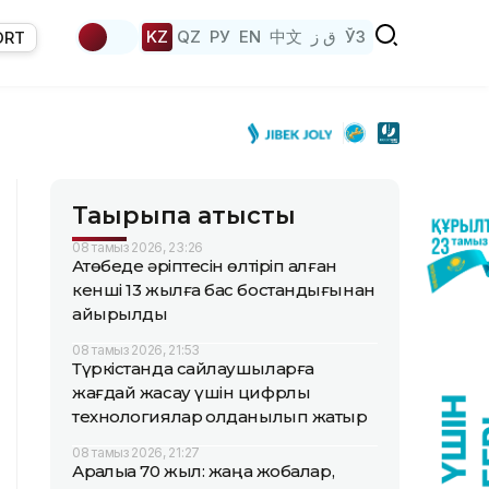
KZ
QZ
РУ
EN
中文
ق ز
ЎЗ
ORT
Тақырыпқа қатысты
08 тамыз 2026, 23:26
Ақтөбеде әріптесін өлтіріп алған
кенші 13 жылға бас бостандығынан
айырылды
08 тамыз 2026, 21:53
Түркістанда сайлаушыларға
жағдай жасау үшін цифрлық
технологиялар қолданылып жатыр
08 тамыз 2026, 21:27
Арқалыққа 70 жыл: жаңа жобалар,