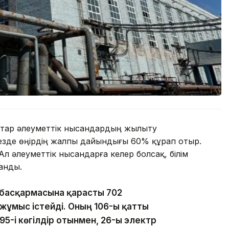
тар әлеуметтік нысандардың жылыту
кезде өңірдің жалпы дайындығы 60% құрап отыр.
Ал әлеуметтік нысандарға келер болсақ, білім
анды.
м басқармасына қарасты 702
жұмыс істейді. Оның 106-ы қатты
95-і көгілдір отынмен, 26-ы электр