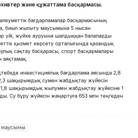
рхивтер және құжаттама басқармасы.
әлеуметтік бағдарламалар басқармасының
а, биыл жылыту маусымына 5 нысан
р үйі, жүйке ауруына шалдыққан балаларды
меттік қызмет көрсету орталығында қазандық
улық сақтау басқарасы, спорт басқармалары
 аяқтамақ.
қтөбеде инвестициялық бағдарлама аясында 2,8
 2,3 шақырымдық сумен жабдықтау жүйесін
л 1,8 шақырымдық жылумен жабдықтау жүйесіне 1
ы. Су бұру жүйесін жаңартуға 653 млн теңгеден
 маусымы