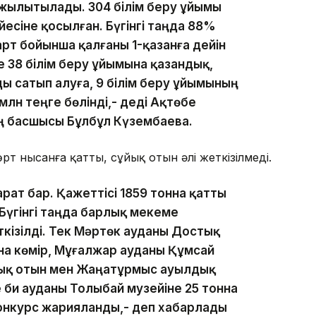
жылытылады. 304 білім беру ұйымы
сіне қосылған. Бүгінгі таңда 88%
рт бойынша қалғаны 1-қазанға дейін
 38 білім беру ұйымына қазандық,
 сатып алуға, 9 білім беру ұйымының
лн теңге бөлінді,- деді Ақтөбе
ң басшысы Бұлбұл Күзембаева.
т нысанға қатты, сұйық отын әлі жеткізілмеді.
рат бар. Қажеттісі 1859 тонна қатты
 Бүгінгі таңда барлық мекеме
кізілді. Тек Мәртөк ауданы Достық
на көмір, Мұғалжар ауданы Құмсай
йық отын мен Жаңатұрмыс ауылдық
е би ауданы Толыбай музейіне 25 тонна
 конкурс жарияланды,- деп хабарлады