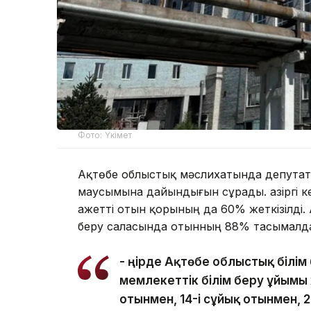
Фото: Үкімет
Ақтөбе облыстық мәслихатында депутат
маусымына дайындығын сұрады. Қазіргі 
Қажетті отын қорының да 60% жеткізілді. 
беру саласында отынның 88% тасымалд
- Өңірде Ақтөбе облыстық білі
мемлекеттік білім беру ұйымы 
отынмен, 14-і сұйық отынмен, 2