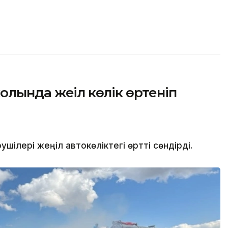
лында жеңіл көлік өртеніп
ілері жеңіл автокөліктегі өртті сөндірді.