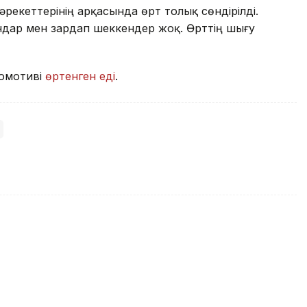
әрекеттерінің арқасында өрт толық сөндірілді.
ндар мен зардап шеккендер жоқ. Өрттің шығу
комотиві
өртенген еді
.