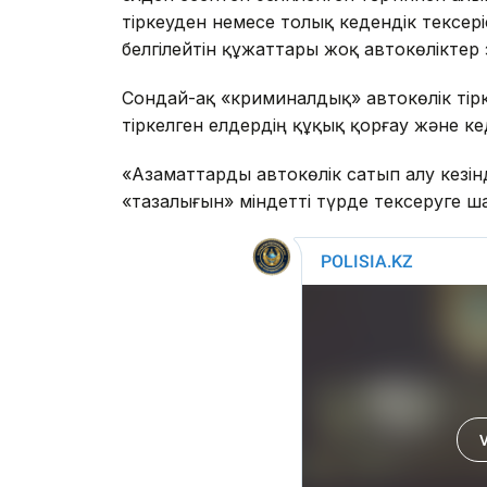
тіркеуден немесе толық кедендік тексері
белгілейтін құжаттары жоқ автокөлікте
Сондай-ақ «криминалдық» автокөлік тірк
тіркелген елдердің құқық қорғау және 
«Азаматтарды автокөлік сатып алу кезі
«тазалығын» міндетті түрде тексеруге 