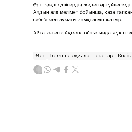
Өрт сөндірушілердің жедел әрі үйлесімді 
Алдын ала мәлімет бойынша, қаза тапқа
себебі мен аумағы анықталып жатыр.
Айта кетелік Ақмола облысында жүк ло
Өрт
Төтенше оқиғалар, апаттар
Көлік
Назым Бөлесова
Авторлар
18:45, 07 Тамыз 2026