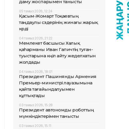
даму жоспарымен танысты
05 тамыз 2026, 12:24
Қасым-Жомарт Тоқаевтың
таңдаулы сөздерінің жинағы жарық
көрді
04 тамыз 2026, 21:22
Мемлекет басшысы Халық
қаһарманы Иван Гапичтің туған-
туыстарына көңіл айту жеделхатын
жолдады
04 тамыз 2026, 18:01
Президент Пашинянды Армения
Премьер-министрі лауазымына
қайта тағайындалуымен
құттықтады
03 тамыз 2026, 15:28
Президент автономды роботтың
мүмкіндіктерімен танысты
03 тамыз 2026, 15:11