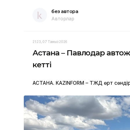
без автора
Авторлар
21:23, 07 Тамыз 2026
Астана – Павлодар автожо
кетті
АСТАНА. KAZINFORM – ТЖД өрт сөндіруш