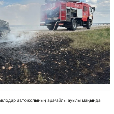
Павлодар автожолының Қарағайлы ауылы маңында