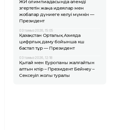
ЖИ олимпиадасында әлемді
өзгертетін жаңа идеялар мен
жобалар дүниеге келуі мүмкін —
Президент
03 тамыз 2026, 15:05
Қазақстан Орталық Азияда
цифрлық даму бойынша көш
бастап тұр — Президент
03 тамыз 2026, 12:18
Қытай мен Еуропаны жалғайтын
алтын көпір – Президент Бейнеу –
Сексеуіл жолы туралы