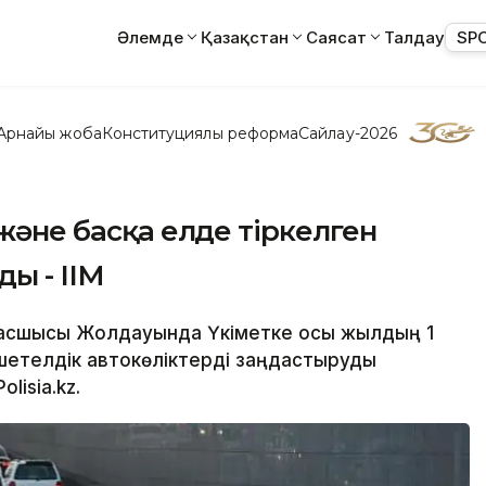
Әлемде
Қазақстан
Саясат
Талдау
SP
Арнайы жоба
Конституциялық реформа
Сайлау-2026
 және басқа елде тіркелген
ы - ІІМ
басшысы Жолдауында Үкіметке осы жылдың 1
н шетелдік автокөліктерді заңдастыруды
lisia.kz.