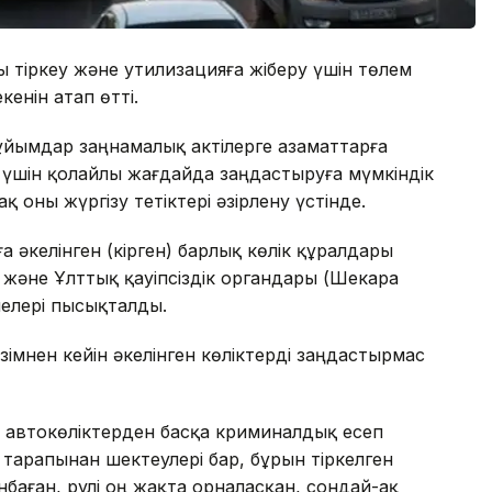
 тіркеу және утилизацияға жіберу үшін төлем
енін атап өтті.
н ұйымдар заңнамалық актілерге азаматтарға
і үшін қолайлы жағдайда заңдастыруға мүмкіндік
қ оны жүргізу тетіктері әзірлену үстінде.
а әкелінген (кірген) барлық көлік құралдары
р және Ұлттық қауіпсіздік органдары (Шекара
лелері пысықталды.
зімнен кейін әкелінген көліктерді заңдастырмас
ен автокөліктерден басқа криминалдық есеп
 тарапынан шектеулері бар, бұрын тіркелген
ынбаған, рулі оң жақта орналасқан, сондай-ақ