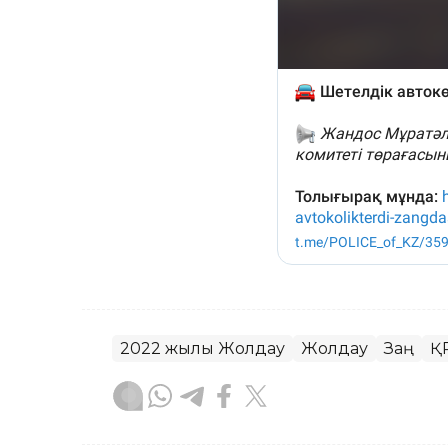
2022 жылғы Жолдау
Жолдау
Заң
ҚР