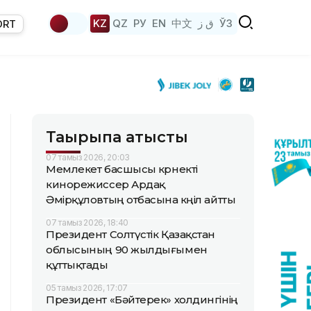
KZ
QZ
РУ
EN
中文
ق ز
ЎЗ
ORT
Тақырыпқа қатысты
07 тамыз 2026, 20:03
Мемлекет басшысы көрнекті
кинорежиссер Ардақ
Әмірқұловтың отбасына көңіл айтты
07 тамыз 2026, 18:40
Президент Солтүстік Қазақстан
облысының 90 жылдығымен
құттықтады
05 тамыз 2026, 17:07
Президент «Бәйтерек» холдингінің