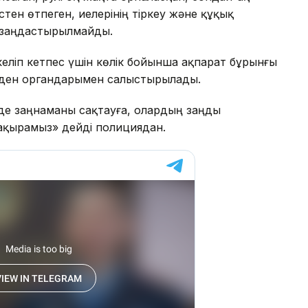
стен өтпеген, иелерінің тіркеу және құқық
р заңдастырылмайды.
еліп кетпес үшін көлік бойынша ақпарат бұрынғы
кеден органдарымен салыстырылады.
нде заңнаманы сақтауға, олардың заңды
шақырамыз» дейді полициядан.