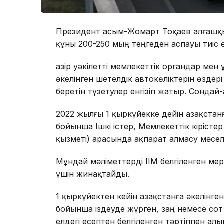
Президент Қасым-Жомарт Тоқаев алғашқы
құны 200-250 мың теңгеден аспауы тиіс ек
Қазір уәкілетті мемлекеттік органдар ме
әкелінген шетелдік автокөліктерін өздер
беретін түзетулер енгізіп жатыр. Сондай-а
2022 жылғы 1 қыркүйекке дейін Қазақстанғ
бойынша Ішкі істер, Мемлекеттік кірісте
қызметі) арасында ақпарат алмасу мәсе
Мұндай мәліметтерді ІІМ белгіленген мер
үшін жинақтайды.
1 қыркүйектен кейін Қазақстанға әкелінг
бойынша іздеуде жүрген, заң немесе сот
елдегі есептен белгіленген тәртіппен ал