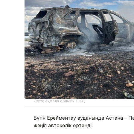
Фото: Ақмола облысы ТЖД
Бүгін Ерейментау ауданында Астана – 
жеңіл автокөлік өртенді.