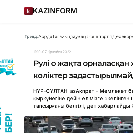
KAZINFORM
Ақорда
Тағайындау
Заң және тәртіп
Дерекқор
Тренд:
11:10, 07 Қыркүйек 2022
Рулі оң жақта орналасқан
көліктер заңдастырылмайд
НҰР-СҰЛТАН. ҚазАқпрат - Мемлекет 
қыркүйегіне дейін елімізге әкелінге
тапсырғаны белгілі, деп хабарлайды Po