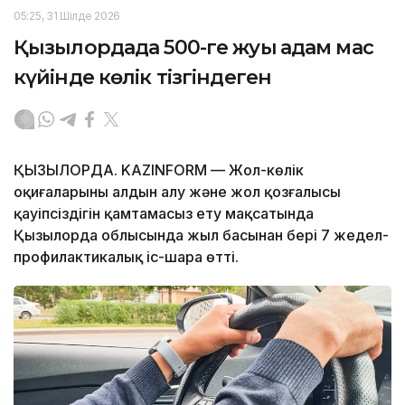
05:25, 31 Шілде 2026
Қызылордада 500-ге жуық адам мас
күйінде көлік тізгіндеген
ҚЫЗЫЛОРДА. KAZINFORM — Жол-көлік
оқиғаларының алдын алу және жол қозғалысы
қауіпсіздігін қамтамасыз ету мақсатында
Қызылорда облысында жыл басынан бері 7 жедел-
профилактикалық іс-шара өтті.