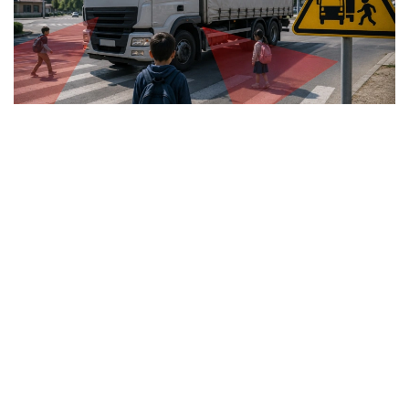
Коллаж: Kazinform / Nano Banana
Полиция департаментінің мәліметінше, жол-көлік
оқиғасы Түрксіб ауданында болды. Алдын ала
мәлімет бойынша КАМАЗ жүк көлігінің жүргізушісі
маневр жасау кезінде теміржол өткеліне шығып,
тоғыз вагоннан тұратын пойызбен соқтығысқан.
Жол апаты салдарынан КАМАЗ жүргізушісі түрлі
дене жарақатын алып, медициналық мекемеге
жеткізілді. Жүк көлігіне айтарлықтай механикалық
зақым келген.