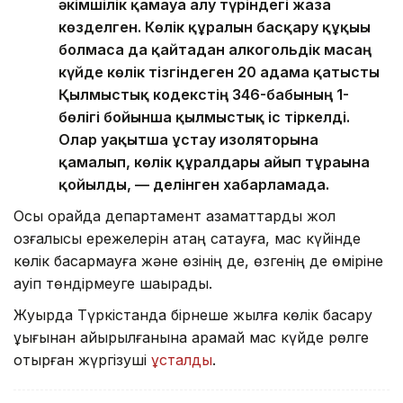
әкімшілік қамауға алу түріндегі жаза
көзделген. Көлік құралын басқару құқығы
болмаса да қайтадан алкогольдік масаң
күйде көлік тізгіндеген 20 адамға қатысты
Қылмыстық кодекстің 346-бабының 1-
бөлігі бойынша қылмыстық іс тіркелді.
Олар уақытша ұстау изоляторына
қамалып, көлік құралдары айып тұрағына
қойылды, — делінген хабарламада.
Осы орайда департамент азаматтарды жол
қозғалысы ережелерін қатаң сақтауға, мас күйінде
көлік басқармауға және өзінің де, өзгенің де өміріне
қауіп төндірмеуге шақырады.
Жуырда Түркістанда бірнеше жылға көлік басқару
құқығынан айырылғанына қарамай мас күйде рөлге
отырған жүргізуші
ұсталды
.