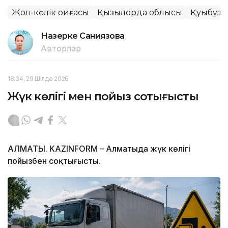
Жол-көлік оқиғасы
Қызылорда облысы
Құқықбұз
Назерке Саниязова
Авторлар
18:34, 29 Шілде 2026
Жүк көлігі мен пойыз соқтығысты
АЛМАТЫ. KAZINFORM – Алматыда жүк көлігі
пойызбен соқтығысты.