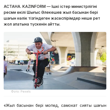
АСТАНА. KAZINFORM — Ішкі істер министрлігінің
ресми өкілі Шыңғыс Әлекешев жыл басынан бері
шағын көлік тізгіндеген жасөспірімдер неше рет
жол апатына түскенін айтты.
Фото: Pexels
«Жыл басынан бері мопед, самокат сияқты шағын