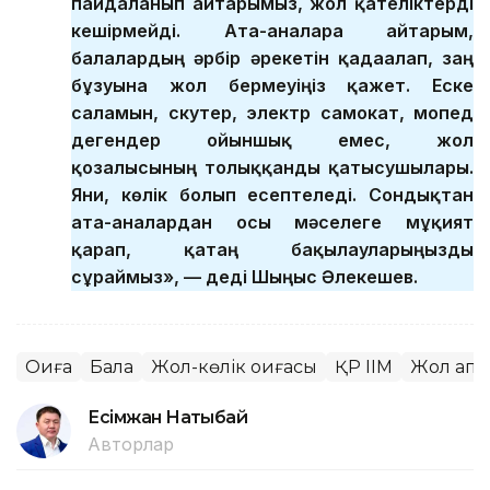
пайдаланып айтарымыз, жол қателіктерді
кешірмейді. Ата-аналарға айтарым,
балалардың әрбір әрекетін қадағалап, заң
бұзуына жол бермеуіңіз қажет. Еске
саламын, скутер, электр самокат, мопед
дегендер ойыншық емес, жол
қозғалысының толыққанды қатысушылары.
Яғни, көлік болып есептеледі. Сондықтан
ата-аналардан осы мәселеге мұқият
қарап, қатаң бақылауларыңызды
сұраймыз», — деді Шыңғыс Әлекешев.
Оқиға
Бала
Жол-көлік оқиғасы
ҚР ІІМ
Жол апа
Есімжан Нақтыбай
Авторлар