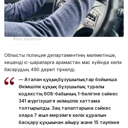
Фото: Kazinform
Облыстық полиция департаментінің мәліметінше,
кешенді іс-шараларға қарамастан мас күйінде көлік
басқарудың 490 дерегі тіркелді.
— Аталған құқықбұзушылықтар бойынша
Әкімшілік құқық бұзушылық туралы
кодекстің 608-бабының 1-бөлігіне сәйкес
341 жүргізушіге әкімшілік хаттама
толтырылды. Заң талаптарына сәйкес
оларға 7 жыл мерзімге көлік құралын
басқару құқығынан айыру және 15 тәулікке