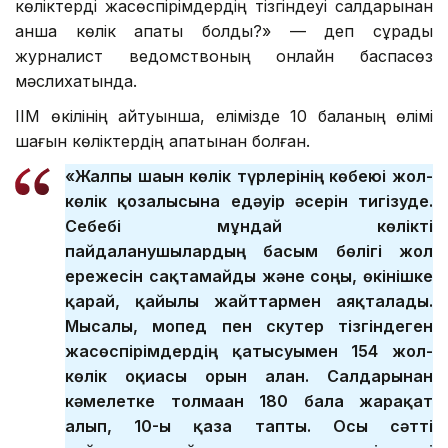
көліктерді жасөспірімдердің тізгіндеуі салдарынан
қанша көлік апаты болды?» — деп сұрады
журналист ведомствоның онлайн баспасөз
мәслихатында.
ІІМ өкілінің айтуынша, елімізде 10 баланың өлімі
шағын көліктердің апатынан болған.
«Жалпы шағын көлік түрлерінің көбеюі жол-
көлік қозғалысына едәуір әсерін тигізуде.
Себебі мұндай көлікті
пайдаланушылардың басым бөлігі жол
ережесін сақтамайды және соңы, өкінішке
қарай, қайғылы жайттармен аяқталады.
Мысалы, мопед пен скутер тізгіндеген
жасөспірімдердің қатысуымен 154 жол-
көлік оқиғасы орын алған. Салдарынан
кәмелетке толмаған 180 бала жарақат
алып, 10-ы қаза тапты. Осы сәтті