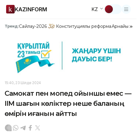
KAZINFORM
KZ
Сайлау-2026
Конституциялық реформа
Арнайы жо
Тренд:
15:40, 23 Шілде 2024
Самокат пен мопед ойыншық емес —
ІІМ шағын көліктер неше баланың
өмірін қиғанын айтты