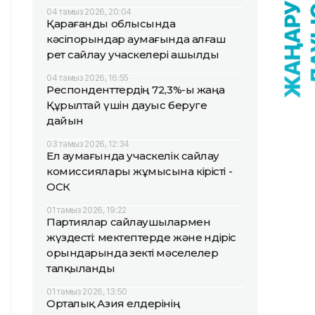
04 тамыз 2026, 20:04
Қарағанды облысында
кәсіпорындар аумағында алғаш
рет сайлау учаскелері ашылды
04 тамыз 2026, 16:55
Респонденттердің 72,3%-ы жаңа
Құрылтай үшін дауыс беруге
дайын
03 тамыз 2026, 12:34
Ел аумағында учаскелік сайлау
комиссиялары жұмысына кірісті -
ОСК
01 тамыз 2026, 19:22
Партиялар сайлаушылармен
жүздесті: мектептерде және өндіріс
орындарында өзекті мәселелер
талқыланды
01 тамыз 2026, 13:50
Орталық Азия елдерінің