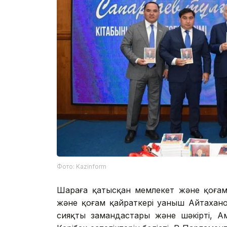
Фото: Kazinform
Шараға қатысқан мемлекет және қоғам
және қоғам қайраткері Қуаныш Айтахано
сияқты замандастары және шәкірті, 