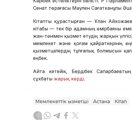
Кәрібек естеліктерін бөлісті. ҚР Парлам
Сенат төрағасы Мәулен Сағатханұлы Әші
Кітапты құрастырған — Ұлан Айхожаев
кітабы — тек бір адамның өмірбаяны еме
жан-тәнімен қызмет етудің жарқын үлгіс
мемлекет және қоғам қайраткерінің ең
қызметшілердің тұлғалық болмысын қа
еңбек.
Айта кетейік, Бердібек Сапарбаевты
сұхбаты
жарық көрді
.
Мемлекеттік қызметші
Астана
Кітап