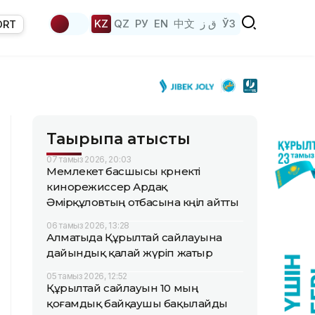
KZ
QZ
РУ
EN
中文
ق ز
ЎЗ
ORT
Тақырыпқа қатысты
07 тамыз 2026, 20:03
Мемлекет басшысы көрнекті
кинорежиссер Ардақ
Әмірқұловтың отбасына көңіл айтты
06 тамыз 2026, 13:28
Алматыда Құрылтай сайлауына
дайындық қалай жүріп жатыр
05 тамыз 2026, 12:52
Құрылтай сайлауын 10 мың
қоғамдық байқаушы бақылайды