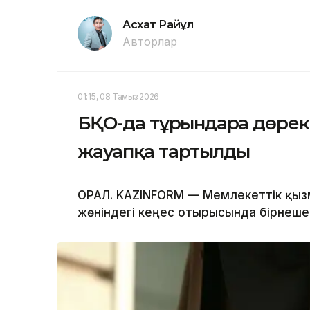
Асхат Райқұл
Авторлар
01:15, 08 Тамыз 2026
БҚО-да тұрғындарға дөре
жауапқа тартылды
ОРАЛ. KAZINFORM — Мемлекеттік қызме
жөніндегі кеңес отырысында бірнеше 