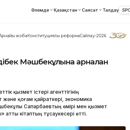
Әлемде
Қазақстан
Саясат
Талдау
SP
Арнайы жоба
Конституциялық реформа
Сайлау-2026
рдібек Мәшбекұлына арналған
тік қызмет істері агенттігінің
 және қоғам қайраткері, экономика
шбекұлы Сапарбаевтың өмірі мен қызмет
 атты кітаптың тұсаукесері өтті.