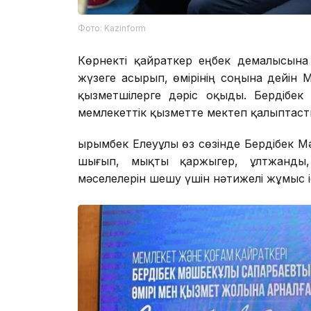
Фото: Kazinform
Көрнекті қайраткер еңбек демалысына
жүзеге асырып, өмірінің соңына дейін 
қызметшілерге дәріс оқыды. Бердібек
мемлекеттік қызметте мектеп қалыптасты
Қырымбек Елеуұлы өз сөзінде Бердібек М
шығып, мықты қаржыгер, ұлтжанды,
мәселелерін шешу үшін нәтижелі жұмыс іс