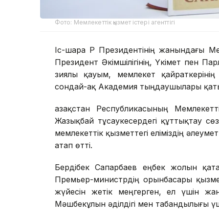
Фото: Мемлекеттік қызмет істері агенттігі
Іс-шара ҚР Президентінің жанындағы М
Президент Әкімшілігінің, Үкімет пен Парл
зиялы қауым, мемлекет қайраткерінің 
сондай-ақ Академия тыңдаушылары қат
Қазақстан Республикасының Мемлекетті
Жазықбай тұсаукесердегі құттықтау с
мемлекеттік қызметтегі еліміздің әлеум
атап өтті.
Бердібек Сапарбаев еңбек жолын қата
Премьер-министрдің орынбасары қызмет
жүйесін жетік меңгерген, ел үшін жа
Мәшбекұлын әділдігі мен табандылығы ү