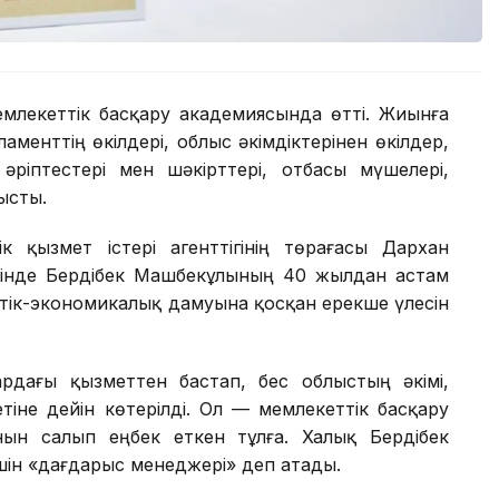
емлекеттік басқару академиясында өтті. Жиынға
аменттің өкілдері, облыс әкімдіктерінен өкілдер,
әріптестері мен шәкірттері, отбасы мүшелері,
ысты.
к қызмет істері агенттігінің төрағасы Дархан
өзінде Бердібек Машбекұлының 40 жылдан астам
еттік-экономикалық дамуына қосқан ерекше үлесін
рдағы қызметтен бастап, бес облыстың әкімі,
іне дейін көтерілді. Ол — мемлекеттік басқару
нын салып еңбек еткен тұлға. Халық Бердібек
шін «дағдарыс менеджері» деп атады.