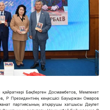
 қайраткері Бақберген Досмамбетов, Мемлекет
в, ҚР Президентінің кеңесшісі Бауыржан Омаров
Аманат партиясының атқарушы хатшысы Дәулет