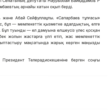
енті Сенатының депутаты Наурызбай Байқадамов ҚР
мбаевтың арнайы хатын оқып берді.
 және Абай Сейфуллаұлы. «Сапарбаев тұлғасы»
с, бұл — мемлекеттік қызметке адалдықтың, елге
і. Бұл туынды — ел дамуына өлшеусіз үлес қосқан
бек жолын жастарға үлгі етіп, жас мемлекеттік
лыптастыру мақсатында жарық көрген маңызды
ң Президент Телерадиокешеніне берген соңғы