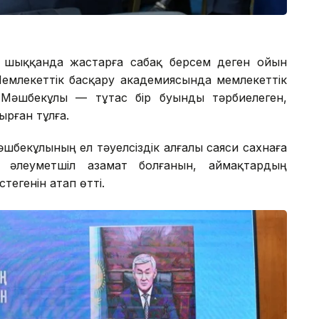
 шыққанда жастарға сабақ берсем деген ойын
Мемлекеттік басқару академиясында мемлекеттік
 Мәшбекұлы — тұтас бір буынды тәрбиелеген,
рған тұлға.
әшбекұлының ел тәуелсіздік алғалы саяси сахнаға
 әлеуметшіл азамат болғанын, аймақтардың
тегенін атап өтті.