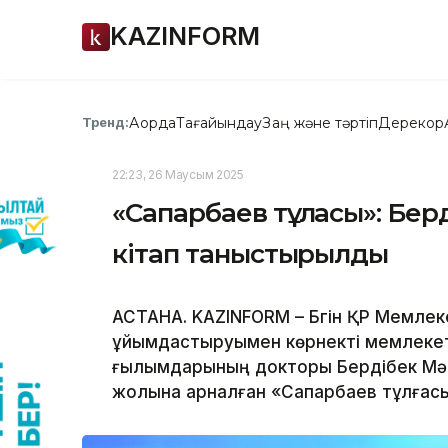
KAZINFORM
Ақорда
Тағайындау
Заң және тәртіп
Дерекқор
Тренд:
22:23, 26 Маусым 2025
«Сапарбаев тұлғасы»: Бе
кітап таныстырылды
АСТАНА. KAZINFORM – Бүгін ҚР Мемлекет
ұйымдастыруымен көрнекті мемлекет
ғылымдарының докторы Бердібек Мә
жолына арналған «Сапарбаев тұлғасы»