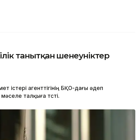
кілік танытқан шенеуніктер
т істері агенттігінің БҚО-дағы әдеп
мәселе талқыға түсті.