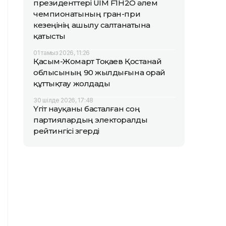
президенттері UIM F1H2O әлем
чемпионатының гран-при
кезеңінің ашылу салтанатына
қатысты
01 тамыз 2026, 11:26
Қасым-Жомарт Тоқаев Қостанай
облысының 90 жылдығына орай
құттықтау жолдады
30 шілде 2026, 17:48
Үгіт науқаны басталған соң
партиялардың электоралды
рейтингісі өзгерді