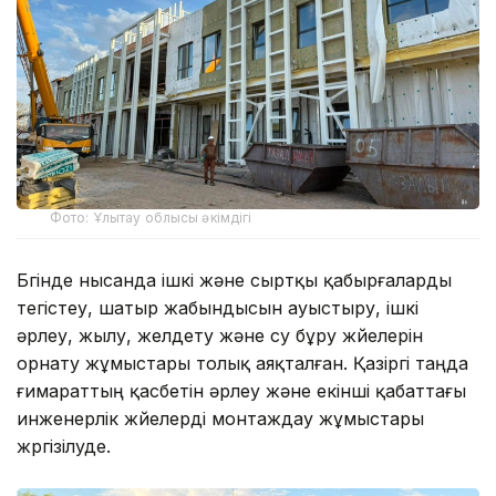
Фото: Ұлытау облысы әкімдігі
Бүгінде нысанда ішкі және сыртқы қабырғаларды
тегістеу, шатыр жабындысын ауыстыру, ішкі
әрлеу, жылу, желдету және су бұру жүйелерін
орнату жұмыстары толық аяқталған. Қазіргі таңда
ғимараттың қасбетін әрлеу және екінші қабаттағы
инженерлік жүйелерді монтаждау жұмыстары
жүргізілуде.