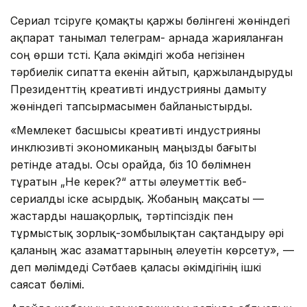
Сериал түсіруге қомақты қаржы бөлінгені жөніндегі
ақпарат танымал телеграм- арнада жарияланған
соң өрши түсті. Қала әкімдігі жоба негізінен
тәрбиелік сипатта екенін айтып, қаржыландыруды
Президенттің креативті индустрияны дамыту
жөніндегі тапсырмасымен байланыстырды.
«Мемлекет басшысы креативті индустрияны
инклюзивті экономиканың маңызды бағыты
ретінде атады. Осы орайда, біз 10 бөлімнен
тұратын „Не керек?“ атты әлеуметтік веб-
сериалды іске асырдық. Жобаның мақсаты —
жастарды нашақорлық, тәртіпсіздік пен
тұрмыстық зорлық-зомбылықтан сақтандыру әрі
қаланың жас азаматтарының әлеуетін көрсету», —
деп мәлімдеді Сәтбаев қаласы әкімдігінің ішкі
саясат бөлімі.