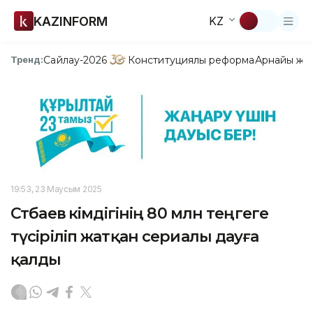
KAZINFORM
KZ
Сайлау-2026
Конституциялық реформа
Арнайы жо
Тренд:
19:53, 23 Маусым 2025
Сәтбаев әкімдігінің 80 млн теңгеге
түсіріліп жатқан сериалы дауға
қалды