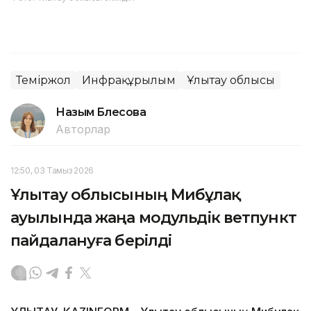
Теміржол
Инфрақұрылым
Ұлытау облысы
Назым Бөлесова
Авторлар
12:50, 03 Тамыз 2026
Ұлытау облысының Мибұлақ
ауылында жаңа модульдік ветпункт
пайдалануға берілді