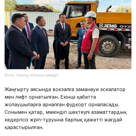
Фото: Ұлытау облысы әкімдігі
Жаңғырту аясында вокзалға заманауи эскалатор
мен лифт орнатылған. Екінші қабатта
жолаушыларға арналған фудкорт орналасады.
Сонымен қатар, мүмкіндігі шектеулі азаматтардың
кедергісіз жүріп-тұруына барлық қажетті жағдай
қарастырылған.