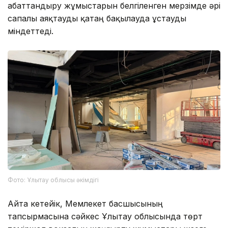
абаттандыру жұмыстарын белгіленген мерзімде әрі
сапалы аяқтауды қатаң бақылауда ұстауды
міндеттеді.
Фото: Ұлытау облысы әкімдігі
Айта кетейік, Мемлекет басшысының
тапсырмасына сәйкес Ұлытау облысында төрт