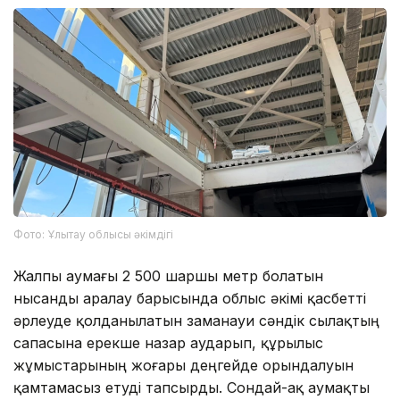
Фото: Ұлытау облысы әкімдігі
Жалпы аумағы 2 500 шаршы метр болатын
нысанды аралау барысында облыс әкімі қасбетті
әрлеуде қолданылатын заманауи сәндік сылақтың
сапасына ерекше назар аударып, құрылыс
жұмыстарының жоғары деңгейде орындалуын
қамтамасыз етуді тапсырды. Сондай-ақ аумақты