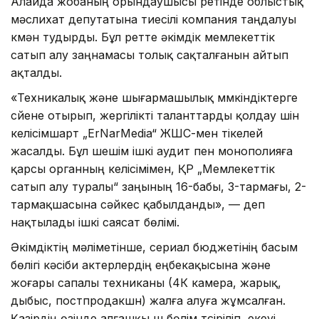
Алайда жобаның орындаушысы ретінде облыстық
мәслихат депутатына тиесілі компания таңдалуы
күмән тудырды. Бұл ретте әкімдік мемлекеттік
сатып алу заңнамасы толық сақталғанын айтып
ақталды.
«Техникалық және шығармашылық мүмкіндіктерге
сүйене отырып, жергілікті таланттарды қолдау үшін
келісімшарт „ErNarMedia“ ЖШС-мен тікелей
жасалды. Бұл шешім ішкі аудит пен монополияға
қарсы органның келісімімен, ҚР „Мемлекеттік
сатып алу туралы“ заңының 16-бабы, 3-тармағы, 2-
тармақшасына сәйкес қабылданды», — деп
нақтылады ішкі саясат бөлімі.
Әкімдіктің мәліметінше, сериал бюджетінің басым
бөлігі кәсіби актерлердің еңбекақысына және
жоғары сапалы техниканы (4К камера, жарық,
дыбыс, постпродакшн) жалға алуға жұмсалған.
Қазірдің өзінде алғашқы үш бөлім түсіріліп, екеуі