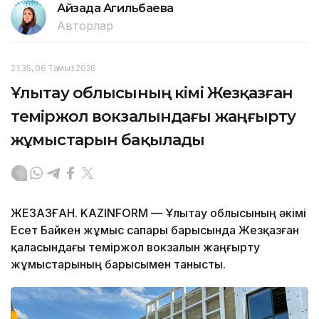
Айзада Агильбаева
Авторлар
21:35, 06 Тамыз 2026
Ұлытау облысының әкімі Жезқазған
теміржол вокзалындағы жаңғырту
жұмыстарын бақылады
ЖЕЗҚАЗҒАН. KAZINFORM — Ұлытау облысының әкімі
Есет Байкен жұмыс сапары барысында Жезқазған
қаласындағы теміржол вокзалын жаңғырту
жұмыстарының барысымен танысты.