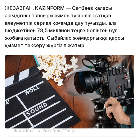
ЖЕЗҚАЗҒАН. KAZINFORM — Сәтбаев қаласы
әкімдігінің тапсырысымен түсіріліп жатқан
әлеуметтік сериал қоғамда дау туғызды. Қала
бюджетінен 78,5 миллион теңге бөлінген бұл
жобаға қатысты Сыбайлас жемқорлыққа қарсы
қызмет тексеру жүргізіп жатыр.
Фото: Коллаж: Kazinform / Freepik