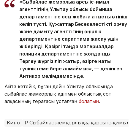
«Сыбайлас жемқорлыққа қарсы іс-қимыл
агенттігінің Ұлытау облысы бойынша
департаментіне осы жобаға қатысты өтініш
келіп түсті. Құжаттар Бәсекелестікті қорғау
және дамыту агенттігінің өңірлік
департаментіне сараптама жасау үшін
жіберілді. Қазіргі таңда материалдар
полиция департаментіне жолданды.
Тергеу жүргізіліп жатыр, әзірге нақты
түсініктеме бере алмаймыз», — делінген
Антикор мәлімдемесінде.
Айта кетейік, бұған дейін Ұлытау облысында
сыбайлас жемқорлық күдігімен облыстық сот
алқасының төрағасы ұсталған
болатын
.
Кино
ҚР Сыбайлас жемқорлыққа қарсы іс-қимыл аг