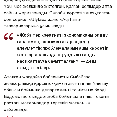
YouTube желісінде жүктелген. Қалған бөлімдер апта
сайын жарияланады. Онлайн-көрсетілім аяқталған
соң сериал «Ulytau» және «Aqsham»
телеарналарына ұсынылады.
«Жоба тек креативті экономиканы қолдау
ғана емес, сонымен қатар өңірдің
әлеуметтік проблемаларын ашық көрсетіп,
жастар арасында оң құндылықтарды
насихаттауға бағытталған», — деді
әкімдіктегілер.
Аталған жағдайға байланысты Сыбайлас
жемқорлыққа қарсы іс-қимыл агенттігінің Ұлытау
облысы бойынша департаменті түсініктеме берді.
Ведомство өкілдері жоба бойынша өтініш түскенін
растап, материалдар тергеліп жатқанын
хабарлады.