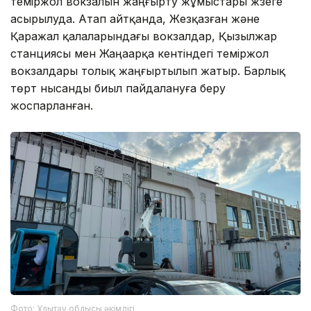
теміржол вокзалын жаңғырту жұмыстары жүзеге
асырылуда. Атап айтқанда, Жезқазған және
Қаражал қалаларындағы вокзалдар, Қызылжар
станциясы мен Жаңаарқа кентіндегі теміржол
вокзалдары толық жаңғыртылып жатыр. Барлық
төрт нысанды биыл пайдалануға беру
жоспарланған.
Фото: Ұлытау облысы әкімдігі