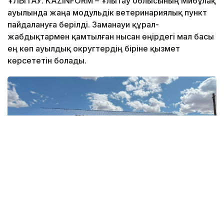
ҰЛЫТАУ. KAZINFORM – Ұлытау облысының Мибұлақ
ауылында жаңа модульдік ветеринариялық пункт
пайдалануға берілді. Заманауи құрал-
жабдықтармен қамтылған нысан өңірдегі мал басы
ең көп ауылдық округтердің біріне қызмет
көрсететін болады.
Фото: Ұлытау облысының әкімдігі