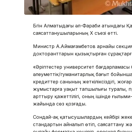
Бүгін Алматыдағы әл-Фараби атындағы Қа
саясаттанушыларының Х съезі өтті.
Министр А.Аймағамбетов арнайы секция
докторанттарын қызықтырған сұрақтарғ
«Әріптестер университет бағдарламасы
әлеуметтік/гуманитарлық бағыт бойынша
кредиттер санының жеткіліксіздігі, жоғ
жұмыстарға уақыт тапшылығы туралы, пр
арттыру қажеттілігі, оның ішінде ғылым
жайында сөз қозғады.
Сондай-ақ қатысушылардың кейбірі жеке
стандартын айналып өтіп, саясаттану ж
онлайн форматқа көшіріп, өрескел бұзу