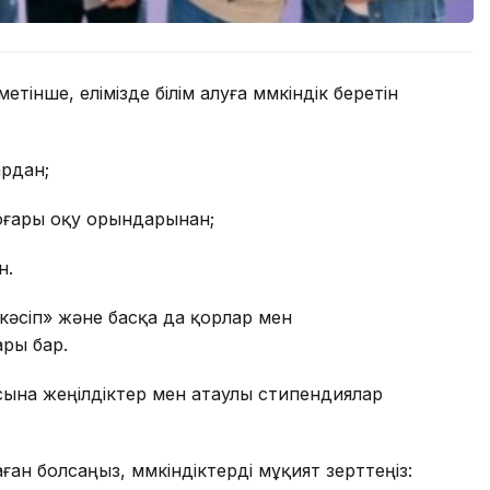
інше, елімізде білім алуға мүмкіндік беретін
ардан;
оғары оқу орындарынан;
н.
әсіп» және басқа да қорлар мен
ары бар.
ына жеңілдіктер мен атаулы стипендиялар
ан болсаңыз, мүмкіндіктерді мұқият зерттеңіз: