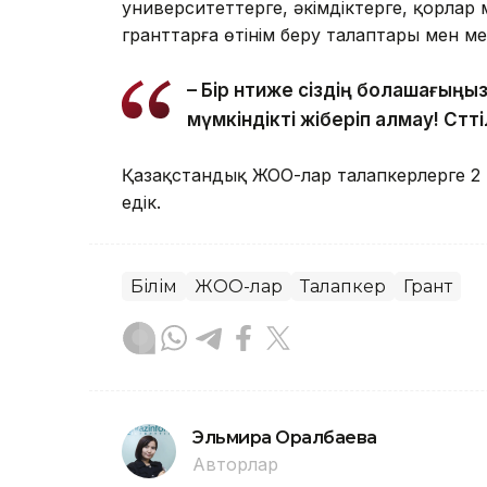
университеттерге, әкімдіктерге, қорла
гранттарға өтінім беру талаптары мен ме
– Бір нәтиже сіздің болашағың
мүмкіндікті жіберіп алмау! Сәтт
Қазақстандық ЖОО-лар талапкерлерге 2
едік.
Білім
ЖОО-лар
Талапкер
Грант
Эльмира Оралбаева
Авторлар