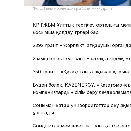
Фото: Ғылым және жоғары білім министрлігі
ҚР ҒЖБМ Ұлттық тестілеу орталығы мәлімет
қосымша қолдау түрлері бар:
2392 грант – жергілікті атқарушы органд
2 мыңнан астам грант – қазақстандық ж
350 грант – «Қазақстан халқына» қорына
Бұдан бөлек, KAZENERGY, «Қазатомөнерк
компаниялардың білім беру бағдарламал
Сонымен қатар университеттер оқу ақыс
ұсынады.
Сондықтан мемлекеттік грантқа түсе алмағ