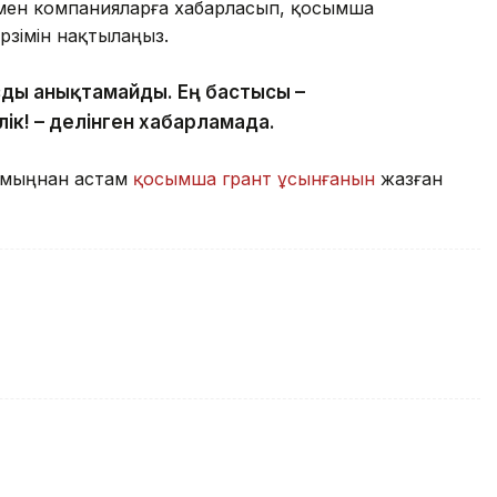
р мен компанияларға хабарласып, қосымша
рзімін нақтылаңыз.
ызды анықтамайды. Ең бастысы –
ілік! – делінген хабарламада.
 мыңнан астам
қосымша грант ұсынғанын
жазған