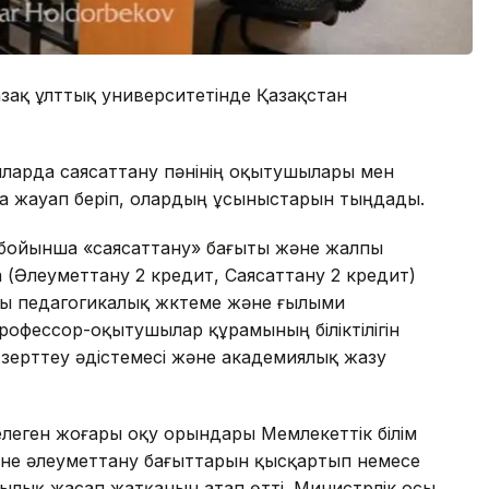
зақ ұлттық университетінде Қазақстан
ларда саясаттану пәнінің оқытушылары мен
а жауап беріп, олардың ұсыныстарын тыңдады.
 бойынша «саясаттану» бағыты және жалпы
 (Әлеуметтану 2 кредит, Саясаттану 2 кредит)
ары педагогикалық жүктеме және ғылыми
офессор-оқытушылар құрамының біліктілігін
и-зерттеу әдістемесі және академиялық жазу
леген жоғары оқу орындары Мемлекеттік білім
әне әлеуметтану бағыттарын қысқартып немесе
шылық жасап жатқанын атап өтті. Министрлік осы