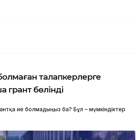
 болмаған талапкерлерге
а грант бөлінді
антқа ие болмадыңыз ба? Бұл – мүмкіндіктер