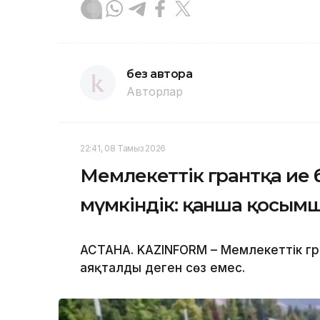
без автора
Авторлар
22:41, 08 Тамыз 2026
Мемлекеттік грантқа ие
мүмкіндік: қанша қосымш
АСТАНА. KAZINFORM – Мемлекеттік гр
аяқталды деген сөз емес.