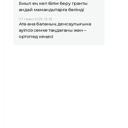
Биыл ең көп білім беру гранты
қандай мамандықтарға бөлінді
07 тамыз 2026, 16:45
Ата-ана баланың денсаулығына
қауіпсіз сөмке таңдағаны жөн –
ортопед кеңесі