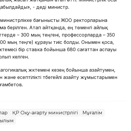
қабылдайды», - деді министр.
министрлікке бағынысты ЖОО ректорларына
а берілген. Атап айтқанда, ең төменгі айлық
терде – 300 мың теңгені, профессорларда – 350
00 мың теңге) құрауы тиіс болды. Онымен қоса,
емесі бір ставка бойынша 680 сағаттан аспауы
болып келген.
агогикалық жүктемені кезең бойынша азайтумен,
және есептілікті түбегейлі азайту жұмыстарымен
ағамбетов.
лар
ҚР Оқу-ағарту министрлігі
Мұғалім
ылым