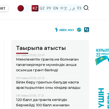
KZ
QZ
РУ
EN
中文
ق ز
ЎЗ
ORT
Тақырыпқа қатысты
08 тамыз 2026, 22:41
Мемлекеттік грантқа ие болмаған
талапкерлерге мүмкіндік: қанша
қосымша грант бөлінді
08 тамыз 2026, 20:12
Білім беру грантын бөлуде квота
қарастырылған: оны кімдер алады
08 тамыз 2026, 17:21
120 балл да грантқа кепілдік
бермейді, 100 балл жинаған