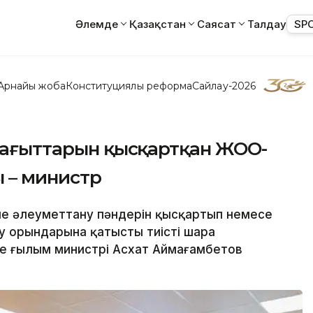
Әлемде
Қазақстан
Саясат
Талдау
SP
Арнайы жоба
Конституциялық реформа
Сайлау-2026
 бағыттарын қысқартқан ЖОО-
 – министр
не әлеуметтану пәндерін қысқартып немесе
у орындарына қатысты тиісті шара
әне ғылым министрі Асхат Аймағамбетов