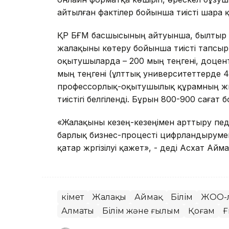
айтылған фактілер бойынша тиісті шара 
ҚР БҒМ басшысының айтуынша, былтыр 
жалақыны көтеру бойынша тиісті тапсырм
оқытушыларда – 200 мың теңгені, доцент
мың теңгені (ұлттық университеттерде 4
профессорлық-оқытушылық құрамның жүкт
тиістігі белгіленді. Бұрын 800-900 сағат 
«Жалақыны кезең-кезеңімен арттыру пед
барлық бизнес-процесті цифрландырумен 
қатар жүргізілуі қажет», - деді Асхат Айм
Үкімет
Жалақы
Аймақ
Білім
ЖОО-
Алматы
Білім және ғылым
Қоғам
Ғ