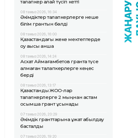
талапкер қалай түсіп кетті
08 тамыз 2026, 16:34
Әкімдіктер талапкерлерге неше
білім грантын бөлді
08 тамыз 2026, 16:00
Қазақстандағы жеке мектептерде
оқу ақысы қанша
08 тамыз 2026, 14:24
Асхат Аймағамбетов грантқа түсе
алмаған талапкерлерге кеңес
берді
08 тамыз 2026, 13:17
Қазақстандық ЖОО-лар
талапкерлерге 2 мыңнан астам
қосымша грант ұсынады
07 тамыз 2026, 20:29
Әкімдік гранттарына құжат қабылдау
басталды
07 тамыз 2026, 19:20