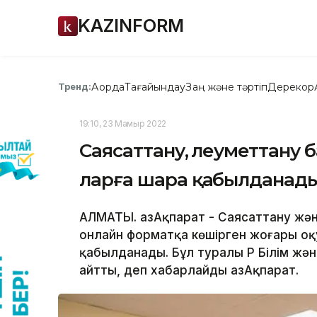
KAZINFORM
Ақорда
Тағайындау
Заң және тәртіп
Дерекқор
Тренд:
19:10, 23 Мамыр 2022
Саясаттану, әлеуметтану
ларға шара қабылданады
АЛМАТЫ. ҚазАқпарат - Саясаттану жә
онлайн форматқа көшірген жоғары оқ
қабылданады. Бұл туралы ҚР Білім ж
айтты, деп хабарлайды ҚазАқпарат.