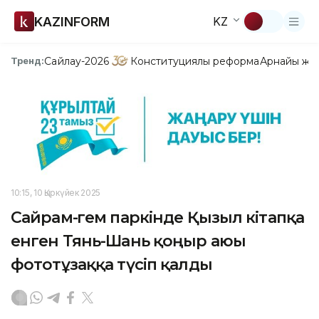
KAZINFORM
KZ
Сайлау-2026
Конституциялық реформа
Арнайы жо
Тренд:
10:15, 10 Қыркүйек 2025
Сайрам-Өгем паркінде Қызыл кітапқа
енген Тянь-Шань қоңыр аюы
фототұзаққа түсіп қалды