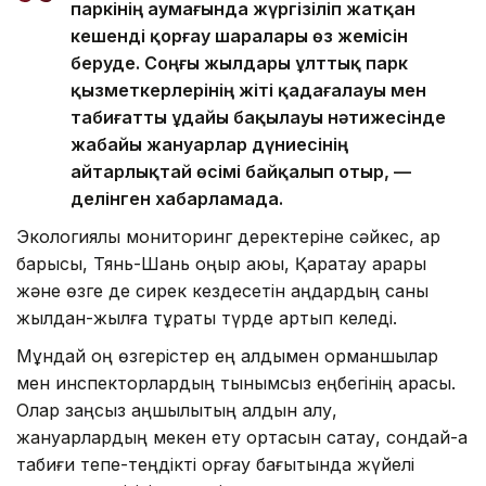
паркінің аумағында жүргізіліп жатқан
кешенді қорғау шаралары өз жемісін
беруде. Соңғы жылдары ұлттық парк
қызметкерлерінің жіті қадағалауы мен
табиғатты ұдайы бақылауы нәтижесінде
жабайы жануарлар дүниесінің
айтарлықтай өсімі байқалып отыр, —
делінген хабарламада.
Экологиялық мониторинг деректеріне сәйкес, қар
барысы, Тянь-Шань қоңыр аюы, Қаратау арқары
және өзге де сирек кездесетін аңдардың саны
жылдан-жылға тұрақты түрде артып келеді.
Мұндай оң өзгерістер ең алдымен орманшылар
мен инспекторлардың тынымсыз еңбегінің арқасы.
Олар заңсыз аңшылықтың алдын алу,
жануарлардың мекен ету ортасын сақтау, сондай-ақ
табиғи тепе-теңдікті қорғау бағытында жүйелі