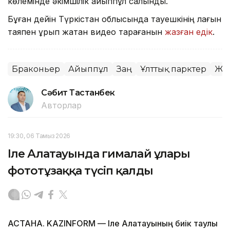
көлемінде әкімшілік айыппұл салынды.
Бұған дейін Түркістан облысында тауешкінің лағын
таяқпен ұрып жатқан видео тарағанын
жазған едік
.
Браконьер
Айыппұл
Заң
Ұлттық парктер
Жа
Сәбит Тастанбек
Авторлар
19:30, 06 Тамыз 2026
Іле Алатауында гималай ұлары
фототұзаққа түсіп қалды
АСТАНА. KAZINFORM — Іле Алатауының биік таулы