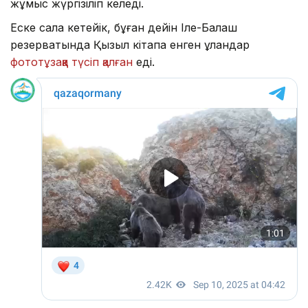
жұмыс жүргізіліп келеді.
Еске сала кетейік, бұған дейін Іле-Балқаш
резерватында Қызыл кітапқа енген құландар
фототұзаққа түсіп қалған
еді.