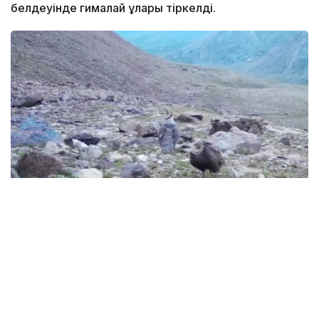
белдеуінде гималай ұлары тіркелді.
Фото: видеодан алынған скрин
Теңіз деңгейінен 2500–3300 метр биіктікте
мекендейтін гималай ұлары (Tetraogallus
himalayensis) бірнеше жетілген балапанымен бірге
фототұзаққа түсіп қалды.