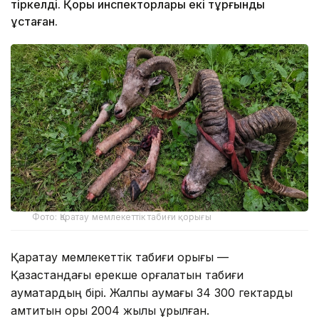
тіркелді. Қорық инспекторлары екі тұрғынды
ұстаған.
Фото: Қаратау мемлекеттік табиғи қорығы
Қаратау мемлекеттік табиғи қорығы —
Қазақстандағы ерекше қорғалатын табиғи
аумақтардың бірі. Жалпы аумағы 34 300 гектарды
қамтитын қорық 2004 жылы құрылған.