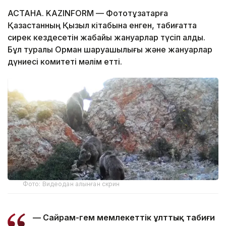
АСТАНА. KAZINFORM — Фототұзақтарға
Қазақстанның Қызыл кітабына енген, табиғатта
сирек кездесетін жабайы жануарлар түсіп қалды.
Бұл туралы Орман шаруашылығы және жануарлар
дүниесі комитеті мәлім етті.
Фото: Видеодан алынған скрин
— Сайрам-Өгем мемлекеттік ұлттық табиғи