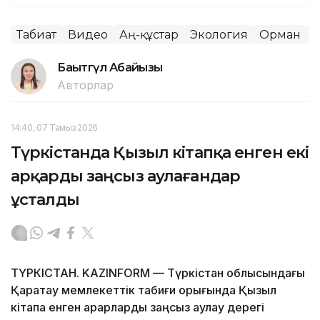
Табиғат
Видео
Аң-құстар
Экология
Орман
Қ
Бақытгүл Абайқызы
Авторлар
14:40, 07 Тамыз 2026
Түркістанда Қызыл кітапқа енген екі
арқарды заңсыз аулағандар
ұсталды
ТҮРКІСТАН. KAZINFORM — Түркістан облысындағы
Қаратау мемлекеттік табиғи қорығында Қызыл
кітапқа енген арқарларды заңсыз аулау дерегі