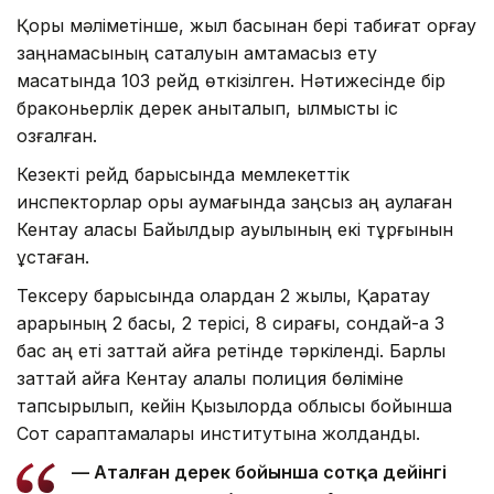
Қорық мәліметінше, жыл басынан бері табиғат қорғау
заңнамасының сақталуын қамтамасыз ету
мақсатында 103 рейд өткізілген. Нәтижесінде бір
браконьерлік дерек анықталып, қылмыстық іс
қозғалған.
Кезекті рейд барысында мемлекеттік
инспекторлар қорық аумағында заңсыз аң аулаған
Кентау қаласы Байылдыр ауылының екі тұрғынын
ұстаған.
Тексеру барысында олардан 2 жылқы, Қаратау
арқарының 2 басы, 2 терісі, 8 сирағы, сондай-ақ 3
бас аң еті заттай айғақ ретінде тәркіленді. Барлық
заттай айғақ Кентау қалалық полиция бөліміне
тапсырылып, кейін Қызылорда облысы бойынша
Сот сараптамалары институтына жолданды.
— Аталған дерек бойынша сотқа дейінгі