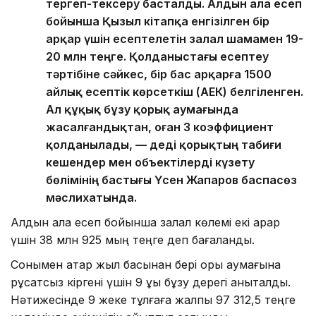
тергеп-тексеру басталды. Алдын ала есеп
бойынша Қызыл кітапқа енгізілген бір
арқар үшін есептелетін залал шамамен 19-
20 млн теңге. Қолданыстағы есептеу
тәртібіне сәйкес, бір бас арқарға 1500
айлық есептік көрсеткіш (АЕК) белгіленген.
Ал құқық бұзу қорық аумағында
жасалғандықтан, оған 3 коэффициент
қолданылады, — деді қорықтың табиғи
кешендер мен объектілерді күзету
бөлімінің бастығы Үсен Жапаров баспасөз
мәслихатында.
Алдын ала есеп бойынша залал көлемі екі арқар
үшін 38 млн 925 мың теңге деп бағаланды.
Сонымен қатар жыл басынан бері қорық аумағына
рұқсатсыз кіргені үшін 9 құқық бұзу дерегі анықталды.
Нәтижесінде 9 жеке тұлғаға жалпы 97 312,5 теңге