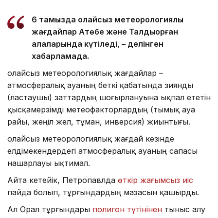
6 тамызда қолайсыз метеорологиялық
жағдайлар Ақтөбе және Талдықорған
қалаларында күтіледі, – делінген
хабарламада.
Қолайсыз метеорологиялық жағдайлар –
атмосфералық ауаның беткі қабатында зиянды
(ластаушы) заттардың шоғырлануына ықпал ететін
қысқамерзімді метеофакторлардың (тымық ауа
райы, жеңіл жел, тұман, инверсия) жиынтығы.
Қолайсыз метеорологиялық жағдай кезінде
елдімекендердегі атмосфералық ауаның сапасы
нашарлауы ықтимал.
Айта кетейік, Петропавлда
өткір жағымсыз иіс
пайда болып, тұрғындардың мазасын қашырды.
Ал Орал тұрғындары
полигон түтінінен
тыныс алу