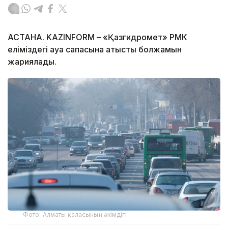
АСТАНА. KAZINFORM – «Қазгидромет» РМК
еліміздегі ауа сапасына қатысты болжамын
жариялады.
Фото: Алматы қаласының әкімдігі