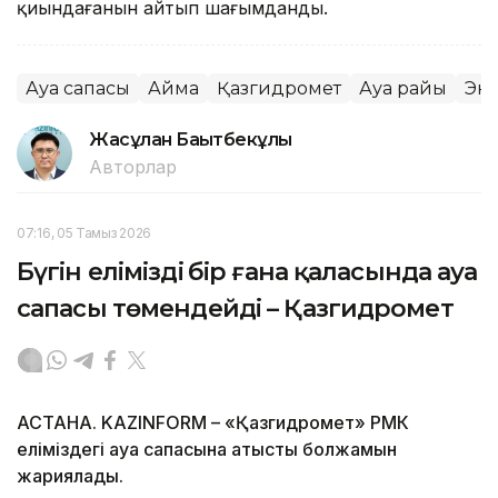
қиындағанын айтып шағымданды.
Ауа сапасы
Аймақ
Қазгидромет
Ауа райы
Эк
Жасұлан Бақытбекұлы
Авторлар
07:16, 05 Тамыз 2026
Бүгін еліміздің бір ғана қаласында ауа
сапасы төмендейді – Қазгидромет
АСТАНА. KAZINFORM – «Қазгидромет» РМК
еліміздегі ауа сапасына қатысты болжамын
жариялады.