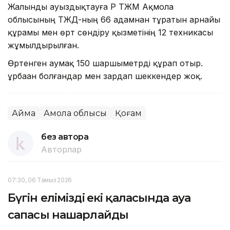
Жалынды ауыздықтауға ҚР ТЖМ Ақмола
облысының ТЖД-ның 66 адамнан тұратын арнайы
құрамы мен өрт сөндіру қызметінің 12 техникасы
жұмылдырылған.
Өртенген аумақ 150 шаршыметрді құрап отыр.
Құрбаан болғандар мен зардап шеккендер жоқ.
Аймақ
Ақмола облысы
Қоғам
без автора
Авторлар
07:30, 06 Тамыз 2026
Бүгін еліміздің екі қаласында ауа
сапасы нашарлайды