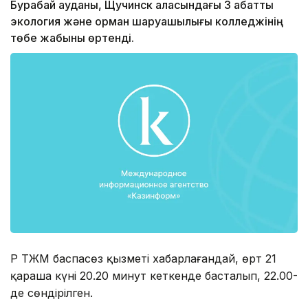
Бурабай ауданы, Щучинск қаласындағы 3 қабатты
экология және орман шаруашылығы колледжінің
төбе жабыны өртенді.
ҚР ТЖМ баспасөз қызметі хабарлағандай, өрт 21
қараша күні 20.20 минут кеткенде басталып, 22.00-
де сөндірілген.