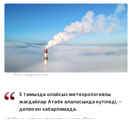
Фото: Magnific.com
5 тамызда қолайсыз метеорологиялық
жағдайлар Ақтөбе қалаласында күтіледі, –
делінген хабарламада.
Қолайсыз метеорологиялық жағдайлар –
атмосфералық ауаның беткі қабатында зиянды