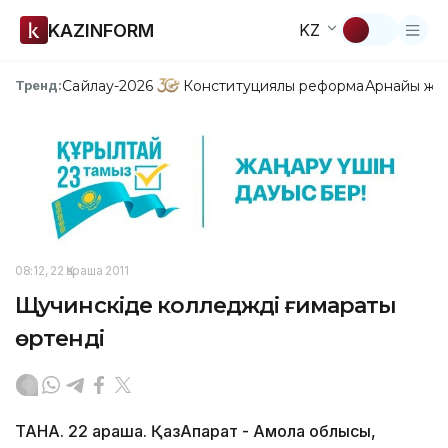
KAZINFORM
KZ
Сайлау-2026
Конституциялық реформа
Арнайы жо
Тренд:
08:12, 22 Қараша 2011
Щучинскіде колледждің ғимараты
өртенді
ТАНА. 22 қараша. ҚазАқпарат - Ақмола облысы,