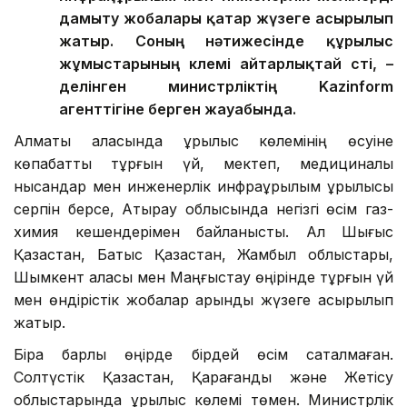
дамыту жобалары қатар жүзеге асырылып
жатыр. Соның нәтижесінде құрылыс
жұмыстарының көлемі айтарлықтай өсті, –
делінген министрліктің Kazinform
агенттігіне берген жауабында.
Алматы қаласында құрылыс көлемінің өсуіне
көпқабатты тұрғын үй, мектеп, медициналық
нысандар мен инженерлік инфрақұрылым құрылысы
серпін берсе, Атырау облысында негізгі өсім газ-
химия кешендерімен байланысты. Ал Шығыс
Қазақстан, Батыс Қазақстан, Жамбыл облыстары,
Шымкент қаласы мен Маңғыстау өңірінде тұрғын үй
мен өндірістік жобалар қарқынды жүзеге асырылып
жатыр.
Бірақ барлық өңірде бірдей өсім сақталмаған.
Солтүстік Қазақстан, Қарағанды және Жетісу
облыстарында құрылыс көлемі төмен. Министрлік