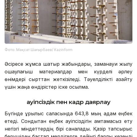
Фото: Мақсат Шағырбаев/ Kazinform
Әсіресе жұмсақ шатыр жабындары, заманауи жылу
оқшаулағыш материалдар мен күрделі әрлеу
өнімдері сырттан жеткізіледі. Тәуелділікті азайту
үшін жаңа өндірістер іске қосылмақ.
Қауіпсіздік пен кадр даярлау
Бүгінде құрылыс саласында 643,8 мың адам еңбек
етеді. Сондықтан еңбек қауіпсіздігін қамтамасыз ету
негізгі міндеттердің бірі саналады. Қазір тапсырыс
берушіден бастап мердігерге дейінгі барлық кезеңді