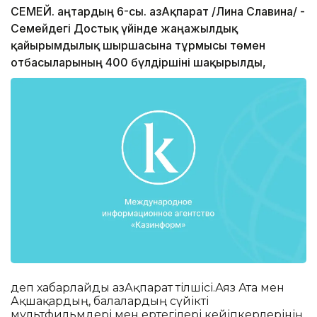
СЕМЕЙ. Қаңтардың 6-сы. ҚазАқпарат /Лина Славина/ -
Семейдегі Достық үйінде жаңажылдық
қайырымдылық шыршасына тұрмысы төмен
отбасыларының 400 бүлдіршіні шақырылды,
деп хабарлайды ҚазАқпарат тілшісі.Аяз Ата мен
Ақшақардың, балалардың сүйікті
мультфильмдері мен ертегілері кейіпкерлерінің