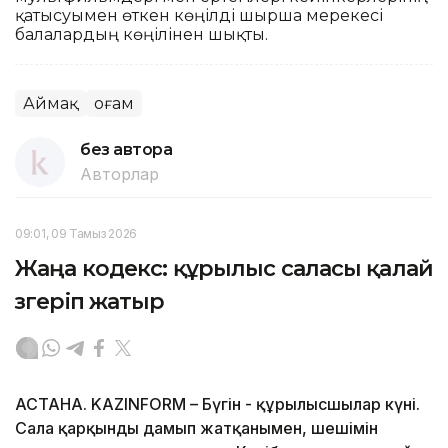
қатысуымен өткен көңілді шырша мерекесі
балалардың көңілінен шықты.
Аймақ
Қоғам
без автора
Авторлар
09:01, 09 Тамыз 2026
Жаңа кодекс: құрылыс саласы қалай
өзгеріп жатыр
АСТАНА. KAZINFORM – Бүгін - құрылысшылар күні.
Сала қарқынды дамып жатқанымен, шешімін