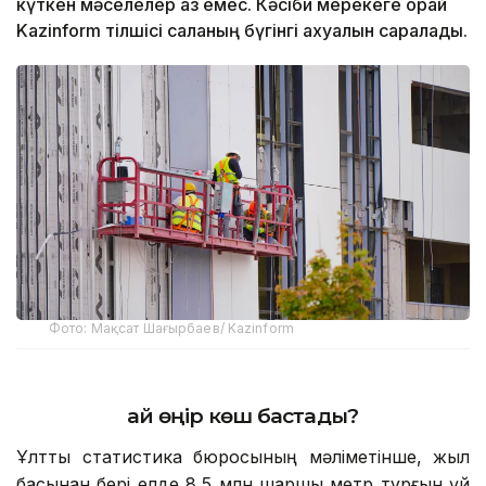
күткен мәселелер аз емес. Кәсіби мерекеге орай
Kazinform тілшісі саланың бүгінгі ахуалын саралады.
Фото: Мақсат Шағырбаев/ Kazinform
Қай өңір көш бастады?
Ұлттық статистика бюросының мәліметінше, жыл
басынан бері елде 8,5 млн шаршы метр тұрғын үй