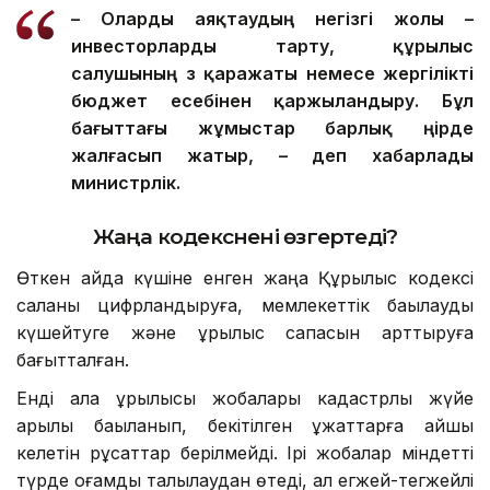
– О
ларды
аяқтаудың негізгі жолы –
инвесторларды тарту, құрылыс
салушының өз қаражаты немесе жергілікті
бюджет есебінен қаржыландыру. Бұл
бағыттағы жұмыстар барлық өңірде
жалғасып жатыр, – деп хабарлады
министрлік.
Жаңа кодекс
нені өзгертеді?
Өткен айда күшіне енген жаңа Құрылыс кодексі
саланы цифрландыруға, мемлекеттік бақылауды
күшейтуге және құрылыс сапасын арттыруға
бағытталған.
Енді қала құрылысы жобалары кадастрлық жүйе
арқылы бақыланып, бекітілген құжаттарға қайшы
келетін рұқсаттар берілмейді. Ірі жобалар міндетті
түрде қоғамдық талқылаудан өтеді, ал егжей-тегжейлі