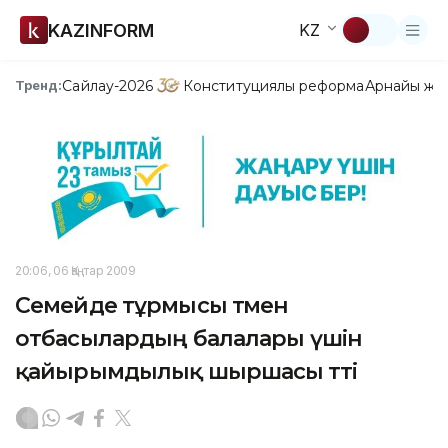
KAZINFORM
KZ
Сайлау-2026
Конституциялық реформа
Арнайы жо
Тренд:
20:06, 06 Қаңтар 2009
Семейде тұрмысы төмен
отбасылардың балалары үшін
қайырымдылық шыршасы өтті