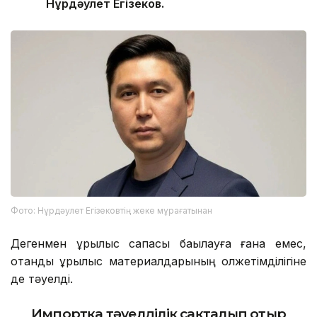
Нұрдәулет Егізеков.
Фото: Нұрдәулет Егізековтің жеке мұрағатынан
Дегенмен құрылыс сапасы бақылауға ғана емес,
отандық құрылыс материалдарының қолжетімділігіне
де тәуелді.
Импортқа тәуелділік сақталып отыр