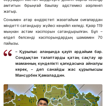
қамтитын бірыңғай бақылау әдістемесі әзірленіп
жатыр.
Сонымен қатар өндірістегі жазатайым оқиғалардан
міндетті сақтандыру жүйесі кеңейіп келеді. Қазір 119
мыңнан астам кәсіпорын сақтандырылған. Бұл –
елдегі белсенді кәсіпорындардың шамамен 70
пайызы.
– Құрылыс алаңында қауіп әрдайым бар.
Сондықтан талаптар
ды
қатаң сақтау әр
маманның күнделікті қағидасына айналуы
керек, – де
п санайды
жас құрылысшы
Мансұрбек Қамалад
д
ин.