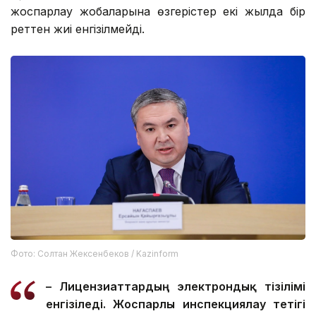
жоспарлау жобаларына өзгерістер екі жылда бір
реттен жиі енгізілмейді.
Фото: Солтан Жексенбеков / Kazinform
– Лицензиаттардың электрондық тізілімі
енгізіледі. Жоспарлы инспекциялау тетігі