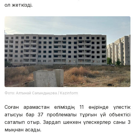
қол жеткізді.
Фото: Алтынай Сағындықова / Kazinform
Соған қарамастан еліміздің 11 өңірінде үлестік
қатысуы бар 37 проблемалы тұрғын үй объектісі
сақталып отыр. Зардап шеккен үлескерлер саны 3
мыңнан асады.