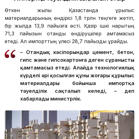
Өткен жылы Қазақстанда құрылыс
материалдарының өндірісі 1,8 трлн теңгеге жетіп,
бір жылда 13,9 пайызға өсті. Қазір ішкі нарықтың
71,3 пайызын отандық өндірушілер қамтамасыз
етеді. Ал импорттың үлесі 28,7 пайызды құрайды.
– Отандық кәсіпорындар цемент, бетон,
гипс және гипсокартонға деген сұранысты
қамтамасыз етеді. Алайда технологиялық
күрделі әрі қосылған құны жоғары құрылыс
материалдары бойынша импортқа
тәуелділік сақталып келеді, – деп
хабарлады министрлік.