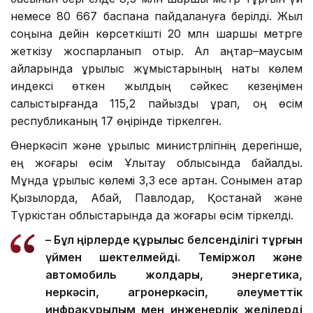
немесе 80 667 баспана пайдалануға берілді. Жыл
соңына дейін көрсеткішті 20 млн шаршы метрге
жеткізу жоспарланып отыр. Ал қаңтар–маусым
айларында құрылыс жұмыстарының нақты көлем
индексі өткен жылдың сәйкес кезеңімен
салыстырғанда 115,2 пайызды құрап, оң өсім
республиканың 17 өңірінде тіркелген.
Өнеркәсіп және құрылыс министрлігінің дерегінше,
ең жоғары өсім Ұлытау облысында байқалды.
Мұнда құрылыс көлемі 3,3 есе артқан. Сонымен қатар
Қызылорда, Абай, Павлодар, Қостанай және
Түркістан облыстарында да жоғары өсім тіркелді.
– Бұл өңірлерде құрылыс белсенділігі тұрғын
үймен шектелмейді. Теміржол және
автомобиль жолдары, энергетика,
өнеркәсіп, агроөнеркәсіп, әлеуметтік
инфрақұрылым мен инженерлік желілерді