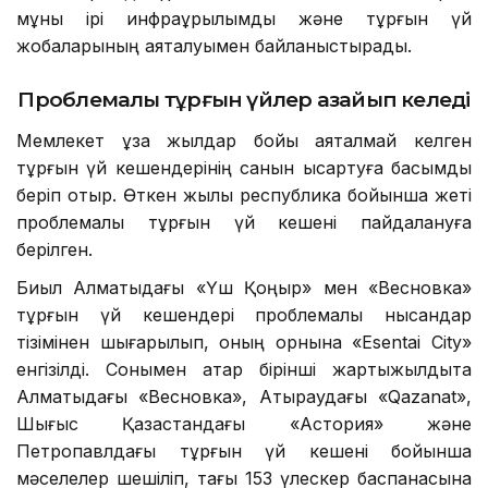
мұны ірі инфрақұрылымдық және тұрғын үй
жобаларының аяқталуымен байланыстырады.
Проблемалы тұрғын үйлер азайып келеді
Мемлекет ұзақ жылдар бойы аяқталмай келген
тұрғын үй кешендерінің санын қысқартуға басымдық
беріп отыр. Өткен жылы республика бойынша жеті
проблемалы тұрғын үй кешені пайдалануға
берілген.
Биыл Алматыдағы «Үш Қоңыр» мен «Весновка»
тұрғын үй кешендері проблемалы нысандар
тізімінен шығарылып, оның орнына «Esentai City»
енгізілді. Сонымен қатар бірінші жартыжылдықта
Алматыдағы «Весновка», Атыраудағы «Qazanat»,
Шығыс Қазақстандағы «Астория» және
Петропавлдағы тұрғын үй кешені бойынша
мәселелер шешіліп, тағы 153 үлескер баспанасына