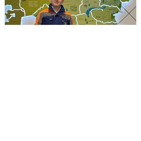
Фото: Мансұрбек Қамаладдиннің жеке мұрағатынан
Қауіпсіздікті қамтамасыз етумен қатар саланың
болашағы білікті мамандарға да тікелей
байланысты. Бүгінде еліміздің 34 жоғары оқу
орнында «Сәулет және құрылыс» бағыты бойынша
20 мыңға жуық студент білім алады. Жоғары оқу
орындары BIM технологиялары, цифрлық жобалау,
экономика және менеджмент бағыттарын енгізіп
жатыр, ал колледждерде дуальды оқыту жүйесі
кеңейіп келеді.