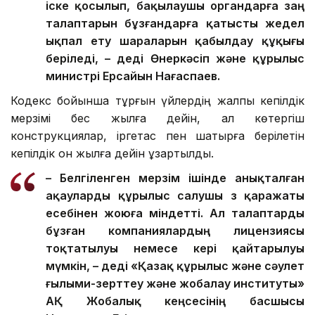
іске қосылып, бақылаушы органдарға заң
талаптарын бұзғандарға қатысты жедел
ықпал ету шараларын қабылдау құқығы
беріледі, – деді Өнеркәсіп және құрылыс
министрі Ерсайын Нағаспаев.
Кодекс бойынша тұрғын үйлердің жалпы кепілдік
мерзімі бес жылға дейін, ал көтергіш
конструкциялар, іргетас пен шатырға берілетін
кепілдік он жылға дейін ұзартылды.
– Белгіленген мерзім ішінде анықталған
ақауларды құрылыс салушы өз қаражаты
есебінен жоюға міндетті. Ал талаптарды
бұзған компаниялардың лицензиясы
тоқтатылуы немесе кері қайтарылуы
мүмкін, – деді «Қазақ құрылыс және сәулет
ғылыми-зерттеу және жобалау институты»
АҚ Жобалық кеңсесінің басшысы