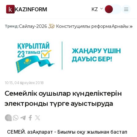
KAZINFORM
KZ
Сайлау-2026
Конституциялық реформа
Арнайы жо
Тренд:
10:15, 04 Қыркүйек 2018
Семейлік оқушылар күнделіктерін
электронды түрге ауыстыруда
СЕМЕЙ. ҚазАқпарат - Биылғы оқу жылынан бастап