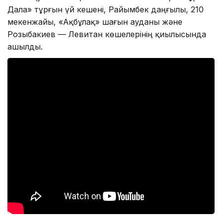
Дала» тұрғын үй кешені, Райымбек даңғылы, 210
мекенжайы, «Ақбұлақ» шағын ауданы және
Розыбакиев — Левитан көшелерінің қиылысында
ашылды.