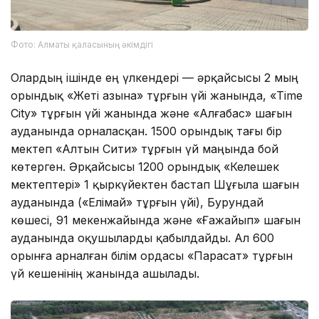
Фото: Алматы қаласының әкімдігі
Олардың ішінде ең үлкендері — әрқайсысы 2 мың
орындық «Жеті Қазына» тұрғын үйі жанында, «Time
City» тұрғын үйі жанында және «Алғабас» шағын
ауданында орналасқан. 1500 орындық тағы бір
мектеп «Алтын Сити» тұрғын үй маңында бой
көтерген. Әрқайсысы 1200 орындық «Келешек
мектептері» 1 қыркүйектен бастап Шұғыла шағын
ауданында («Елімай» тұрғын үйі), Бурундай
көшесі, 91 мекенжайында және «Ғажайып» шағын
ауданында оқушыларды қабылдайды. Ал 600
орынға арналған білім ордасы «Парасат» тұрғын
үй кешенінің жанында ашылады.