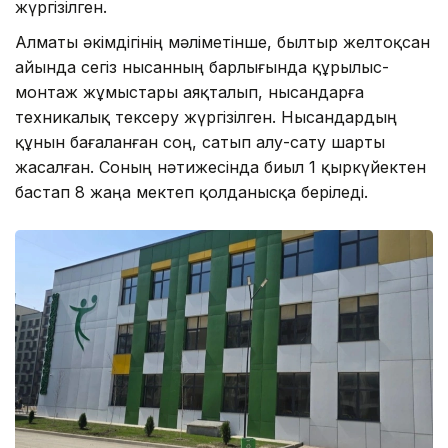
жүргізілген.
Алматы әкімдігінің мәліметінше, былтыр желтоқсан
айында сегіз нысанның барлығында құрылыс-
монтаж жұмыстары аяқталып, нысандарға
техникалық тексеру жүргізілген. Нысандардың
құнын бағаланған соң, сатып алу-сату шарты
жасалған. Соның нәтижесінда биыл 1 қыркүйектен
бастап 8 жаңа мектеп қолданысқа беріледі.