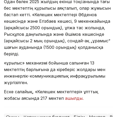
Одан бөлек 2025 жылдың екінші тоқсанында тағы
бес мектептің құрылысы аяқталып, олар жұмысын
бастап кетті. «Келешек мектептері Әбденов
көшесінде және Егізбаев көшесі, 9 мекенжайында
(әрқайсысы 2500 орындық), Құлжа тас жолында,
Рысқұлов даңғылында және Әшімов көшесінде
(әрқайсысы 2 мың орындық), сондай-ақ „Құрамыс“
шағын ауданында (1500 орындық) қолданысқа
берілді.
«Құрылыс» механизмі бойынша салынған 13
мектептің барлығына да кіреберіс жолдары мен
инженерлік-коммуникациялық инфрақұрылымы
жүргізілген.
Еске салайық, «Келешек мектептері» ұлттық
жобасы аясында 217 мектеп
ашылды.