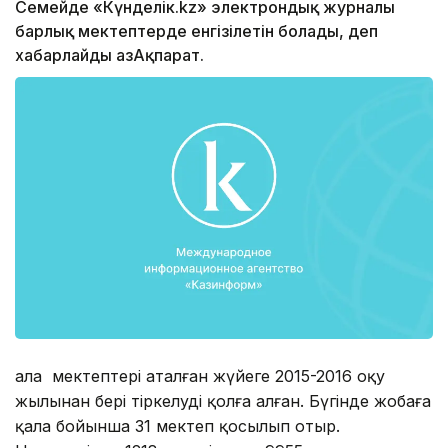
Семейде «Күнделік.kz» электрондық журналы
барлық мектептерде енгізілетін болады, деп
хабарлайды ҚазАқпарат.
Қала мектептері аталған жүйеге 2015-2016 оқу
жылынан бері тіркелуді қолға алған. Бүгінде жобаға
қала бойынша 31 мектеп қосылып отыр.