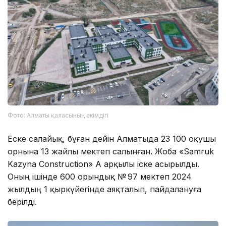
Фото: Алматы қаласының әкімдігі
Еске салайық, бұған дейін Алматыда 23 100 оқушы
орнына 13 жайлы мектеп салынған. Жоба «Samruk
Kazyna Construction» АҚ арқылы іске асырылды.
Оның ішінде 600 орындық № 97 мектеп 2024
жылдың 1 қыркүйегінде аяқталып, пайдалануға
берілді.