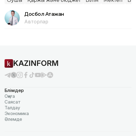
Оқушы
Қаржы және бюджет
Білім
Мектеп
Ви
Досбол Атажан
Авторлар
KAZINFORM
Бөлімдер
Оқиға
Саясат
Талдау
Экономика
Әлемде