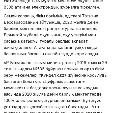
Нәтижесінде 1218 мұғалім мен 9955 оқушы және
8338 ата-ана электрондық журналға тіркелген.
Семей қалалық білім бөлімінің әдіскері Татьяна
Бессарабованың айтуынша, 2020 жылға дейін
барлық мектеп электронды журналға көшеді.
Бірыңғай жүйеде оқушының оқу үлгерімі мен
сабаққа қатысуы туралы барлық ақпарат
жинақталады. Ата-ана да қалаған уақытында
баласының бағасын онлайн түрде көре алады.
«ҚР Білім және ғылым министрлігінің 2016 жылғы 29
тамызындағы №536 бұйрығы бойынша орта білім
беру мекемелері «Күнделік.kz» жүйесіне қосылуды
бастаған болатын. «Цифрлық Қазақстан»
мемлекеттік бағдарламасын жүзеге асырудың
аясында 2020 жылға дейін барлық мектептерде
100% электрондық журнал енгізілмек. Бұл жүйе
ұстаздарды қағазбастылықтан босатады. Ата-
аналар үшін оқу қызметінің ашықтығын арттыра