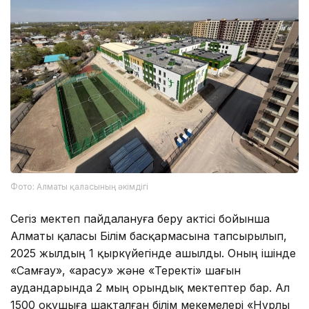
Фото: Алматы қаласының әкімдігі
Сегіз мектеп пайдалануға беру актісі бойынша
Алматы қаласы Білім басқармасына тапсырылып,
2025 жылдың 1 қыркүйегінде ашылды. Оның ішінде
«Самғау», «Қарасу» және «Теректі» шағын
аудандарында 2 мың орындық мектептер бар. Ал
1500 оқушыға шақталған білім мекемелері «Нұрлы