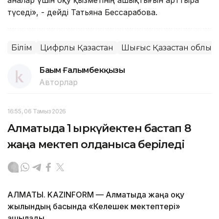
түседі», - дейді Татьяна Бессарабова.
Білім
Цифрлық Қазақстан
Шығыс Қазақстан облыс
Бағым Ғалымбекқызы
Авторлар
16:55, 06 Тамыз 2026
Алматыда 1 қыркүйектен бастап 8
жаңа мектеп қолданысқа беріледі
АЛМАТЫ. KAZINFORM — Алматыда жаңа оқу
жылындың басында «Келешек мектептері»
ашылады.