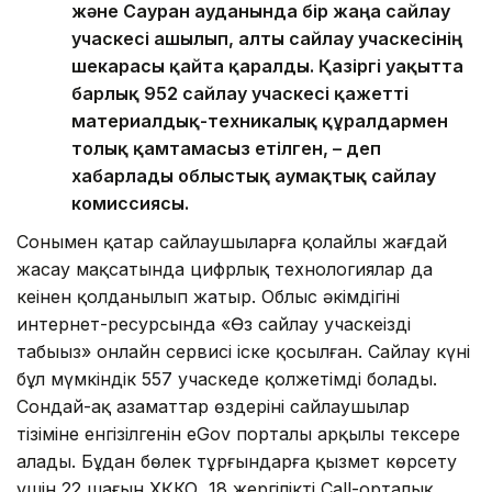
және Сауран ауданында бір жаңа сайлау
учаскесі ашылып, алты сайлау учаскесінің
шекарасы қайта қаралды. Қазіргі уақытта
барлық 952 сайлау учаскесі қажетті
материалдық-техникалық құралдармен
толық қамтамасыз етілген, – деп
хабарлады облыстық аумақтық сайлау
комиссиясы.
Сонымен қатар сайлаушыларға қолайлы жағдай
жасау мақсатында цифрлық технологиялар да
кеңінен қолданылып жатыр. Облыс әкімдігінің
интернет-ресурсында «Өз сайлау учаскеңізді
табыңыз» онлайн сервисі іске қосылған. Сайлау күні
бұл мүмкіндік 557 учаскеде қолжетімді болады.
Сондай-ақ азаматтар өздерінің сайлаушылар
тізіміне енгізілгенін eGov порталы арқылы тексере
алады. Бұдан бөлек тұрғындарға қызмет көрсету
үшін 22 шағын ХҚКО, 18 жергілікті Call-орталық