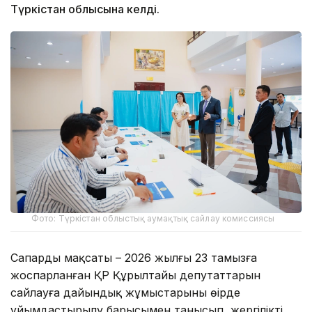
Түркістан облысына келді.
Фото: Түркістан облыстық аумақтық сайлау комиссиясы
Сапардың мақсаты – 2026 жылғы 23 тамызға
жоспарланған ҚР Құрылтайы депутаттарын
сайлауға дайындық жұмыстарының өңірде
ұйымдастырылу барысымен танысып, жергілікті