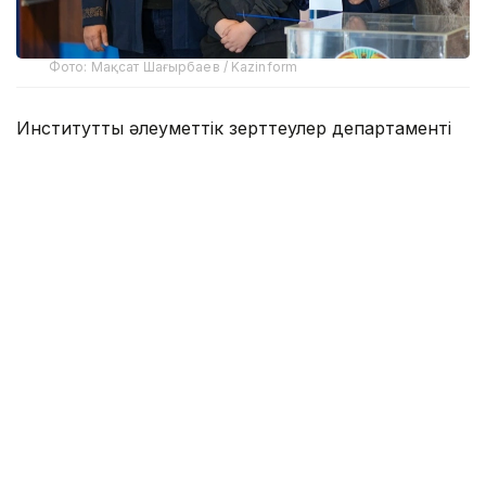
Фото: Мақсат Шағырбаев / Kazinform
Институттың әлеуметтік зерттеулер департаменті
басшысы Гүлден Емішеваның онлайн-брифингте
айтуынша, сауалнамаға қатысқандардың 78,2%-ы
сайлау мен референдумдарға қатысатынын
мәлімдеген.
Зерттеу нәтижелері сайлау белсенділігінің тұрақты
түрде өсіп келе жатқанын дәлелдеді. Сауалнамаға
жауап берген азаматтардың сөзінше, 2023 жылғы
Парламент сайлауына олардың 53,4%, 2024 жылғы
республикалық референдумға 63,4%, 2026 жылғы
республикалық референдумға 75,3%-ы қатысқан.
Гүлден Емішеваның сөзінше, сауалнама нәтижелері
Орталық сайлау комиссиясының ресми