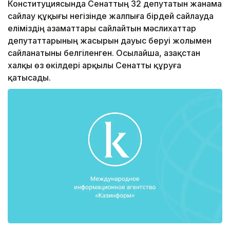
Конституциясында Сенаттың 32 депутатын жанама
сайлау құқығы негізінде жалпыға бірдей сайлауда
еліміздің азаматтары сайлайтын мәслихаттар
депутаттарының жасырын да­уыс беруі жолымен
сайланатыны белгіленген. Осылайша, Қазақстан
халқы өз өкілдері арқылы Сенатты құруға
қатысады.