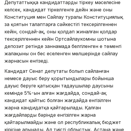
Депутаттыққа кандидаттарды тіркеу мәселесіне
келсек, кандидат тiркелгенге дейiн және оның
Конституция мен Сайлау туралы Конституциялық
заң қоя­­тын талаптарға сәйкестiгi тексерiл­геннен
кейiн, сондай-ақ, оны қолдап жиналған қолдар
тексерiлгеннен кейiн Ортсайлаукомның шотына
депозит ретiнде заннамада белгiленген ең төменгi
жалақының он бес еселенген мөлшерiнде сайлау
жарнасын енгiзедi.
Кандидат Сенат депутаты болып сайланған
немесе дауыс беру қорытындылары бойынша
дауыс беруге қатысқан таңдаушылар даусының
кемінде 5%-ын алған жағдайда, сондай-ақ
кандидат қайтыс болған жағдайда енгізілген
жарна кандидатқа қайтарылады. Қалған
жағдайлардың бәрінде енгізілген жарна
қайтарылмайды және ол республикалық бюджет
кірісіне алынады. Ал тиісті облыстық, Астана және