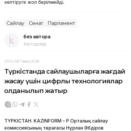
келтiруге жол берілмейдi.
Сайлау
Сенат
Парламент
без автора
Авторлар
21:53, 08 Тамыз 2026
Түркістанда сайлаушыларға жағдай
жасау үшін цифрлық технологиялар
қолданылып жатыр
ТҮРКІСТАН. KAZINFORM – ҚР Орталық сайлау
комиссиясының төрағасы Нұрлан Әбдіров