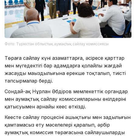
Фото: Түркістан облыстық аумақтық сайлау комиссиясы
Төраға сайлау күні азаматтарға, әсіресе қарттар
мен мүгедектігі бар адамдарға қолайлы жағдай
жасаудың маңыздылығына ерекше тоқталып, тиісті
тапсырмалар берді.
Сондай-ақ Нұрлан Әбдіров мемлекеттік органдар
мен аумақтық сайлау комиссияларының өкілдерінің
қатысуымен арнайы кеңес өткізді.
Кеңесте сайлау процесінің ашықтығы мен заңдылығын
қамтамасыз ету мәселелері қаралып, әрбір
аумақтық комиссия төрағасына сайлаушылардың