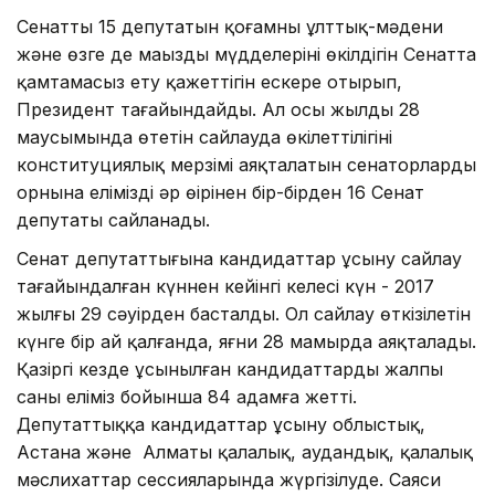
Сенаттың 15 депутатын қоғамның ұлттық-мәдени
және өзге де маңызды мүдделерінің өкілдігін Сенатта
қамтамасыз ету қажеттігін ескере отырып,
Президент тағайындайды. Ал осы жылдың 28
маусымында өтетін сайлауда өкілеттілігінің
конституциялық мерзімі аяқталатын сенаторлардың
орнына еліміздің әр өңірінен бір-бірден 16 Сенат
депутаты сайланады.
Сенат депутаттығына кандидаттар ұсыну сайлау
тағайындалған күннен кейінгі келесi күн - 2017
жылғы 29 сәуір­ден басталды. Ол сайлау өткiзiлетiн
күнге бiр ай қалғанда, яғни 28 мамырда аяқталады.
Қазіргі кезде ұсынылған кан­дидаттардың жалпы
саны еліміз бо­йынша 84 адамға жетті.
Депутаттыққа кандидаттар ұсыну облыстық,
Астана және Алматы қалалық, аудандық, қалалық
мәслихаттар сессияларында жүргiзiлуде. Саяси