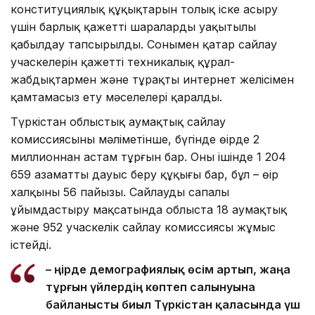
конституциялық құқықтарын толық іске асыру
үшін барлық қажетті шараларды уақытылы
қабылдау тапсырылды. Сонымен қатар сайлау
учаскелерін қажетті техникалық құрал-
жабдықтармен және тұрақты интернет желісімен
қамтамасыз ету мәселелері қаралды.
Түркістан облыстық аумақтық сайлау
комиссиясының мәліметінше, бүгінде өңірде 2
миллионнан астам тұрғын бар. Оның ішінде 1 204
659 азаматтың дауыс беру құқығы бар, бұл – өңір
халқының 56 пайызы. Сайлауды сапалы
ұйымдастыру мақсатында облыста 18 аумақтық
және 952 учаскелік сайлау комиссиясы жұмыс
істейді.
– Өңірде демографиялық өсім артып, жаңа
тұрғын үйлердің көптеп салынуына
байланысты биыл Түркістан қаласында үш