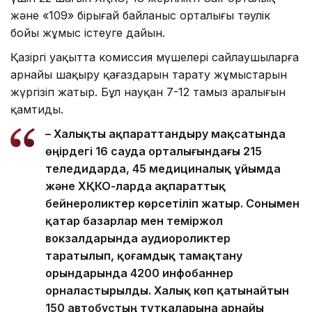
және «109» бірыңғай байланыс орталығы тәулік
бойы жұмыс істеуге дайын.
Қазіргі уақытта комиссия мүшелері сайлаушыларға
арнайы шақыру қағаздарын тарату жұмыстарын
жүргізіп жатыр. Бұл науқан 7-12 тамыз аралығын
қамтиды.
– Халықты ақпараттандыру мақсатында
өңірдегі 16 сауда орталығындағы 215
теледидарда, 45 медициналық ұйымда
және ХҚКО-ларда ақпараттық
бейнероликтер көрсетіліп жатыр. Сонымен
қатар базарлар мен теміржол
вокзалдарында аудиороликтер
таратылып, қоғамдық тамақтану
орындарында 4200 инфобаннер
орналастырылды. Халық көп қатынайтын
150 автобустың тұтқаларына арнайы