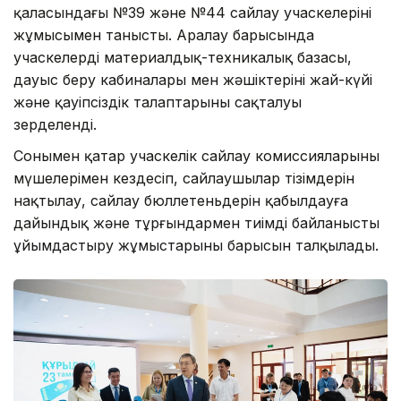
қаласындағы №39 және №44 сайлау учаскелерінің
жұмысымен танысты. Аралау барысында
учаскелердің материалдық-техникалық базасы,
дауыс беру кабиналары мен жәшіктерінің жай-күйі
және қауіпсіздік талаптарының сақталуы
зерделенді.
Сонымен қатар учаскелік сайлау комиссияларының
мүшелерімен кездесіп, сайлаушылар тізімдерін
нақтылау, сайлау бюллетеньдерін қабылдауға
дайындық және тұрғындармен тиімді байланысты
ұйымдастыру жұмыстарының барысын талқылады.