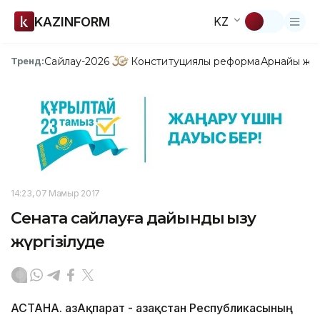
KAZINFORM
KZ
Сайлау-2026
Конституциялық реформа
Арнайы жо
Тренд:
14:23, 07 Мамыр 2017
Сенатқа сайлауға дайындық қызу
жүргізілуде
АСТАНА. ҚазАқпарат - Қазақстан Республикасының