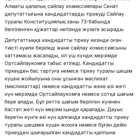
Ал­маты қалалық сайлау комиссиялары Сенат
депутаттығына кандидат­тарды тіркеуді Сайлау
туралы Конс­титу­циялық заңның 73-бабында
белгіленген құжаттар негізінде жүзеге асырады.
Де­путаттыққа кандидатты тіркеу кезінде оған
тиісті куәлік беріледі және сайлау ко­миссиясының
хаттамасы жасалады, ол үш күндік мерзiмде
Ортсайлаукомға табыс етiледi. Кандидатты
тiркеуден бас тартуға немесе тiркеу туралы шешiм
күшiнiң жойылуына оны ұсынған мәслихат
(мәслихаттар) немесе кандидаттың жеке өзi жетi
күн мерзiмде Ортсайлаукомға немесе сотқа шағым
бере алады. Бұл ретте шағым берiлген күнiнен
бастап жетi күн мерзім iшiнде қаралады. Дауыс
беретiн күнге екi күн қалғанда кандидатты тiркеу
туралы шешiмнiң күшiн жоюға немесе бұған дейiн
тiркеуден шығарылған кандидатты қалпына