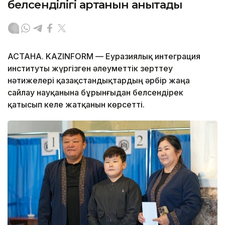
белсенділігі артқанын анықтады
АСТАНА. KAZINFORM — Еуразиялық интеграция
институты жүргізген әлеуметтік зерттеу
нәтижелері қазақстандықтардың әрбір жаңа
сайлау науқанына бұрынғыдан белсендірек
қатысып келе жатқанын көрсетті.