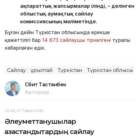
ақпараттық жапсырмалар ілінді, – делінген
облыстық аумақтық сайлау
комиссиясының мәліметінде.
Бұған дейін Түркістан облысында ерекше
қажеттілігі бар
14 873 сайлаушы тіркелгені
туралы
хабарлаған едік.
Сайлау
Құрылтай
Түркістан
Түркістан облысы
Сәбит Тастанбек
Авторлар
20:33, 07 Тамыз 2026
Әлеуметтанушылар
қазақстандықтардың сайлау