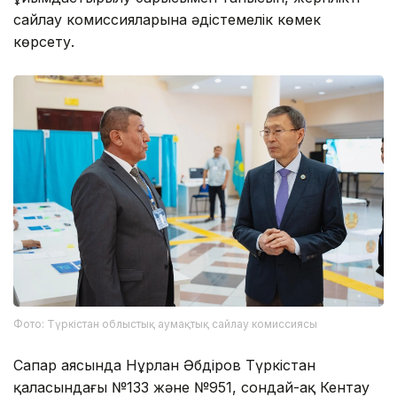
сайлау комиссияларына әдістемелік көмек
көрсету.
Фото: Түркістан облыстық аумақтық сайлау комиссиясы
Сапар аясында Нұрлан Әбдіров Түркістан
қаласындағы №133 және №951, сондай-ақ Кентау