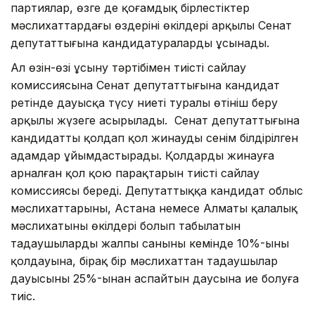
партиялар, өзге де қоғамдық бірлестіктер
мәслихаттардағы өздерінің өкілдері арқылы Сенат
депутаттығына кандидатураларды ұсынады.
Ал өзiн-өзi ұсыну тәртiбiмен тиісті сайлау
комиссиясына Сенат депутаттығына кандидат
ретінде дауысқа түсу ниеті туралы өтініш беру
арқылы жүзеге асырылады. Сенат депутаттығына
кандидатты қолдап қол жинауды сенiм бiл­дi­рiлген
адамдар ұйымдастырады. Қол­дарды жинауға
арналған қол қою парақ­тарын тиісті сайлау
комиссиясы береді. Депутаттыққа кандидат облыс
мәслихаттарының, Астана немесе Алматы қалалық
мәслихатының өкiлдерi болып табылатын
таңдаушылардың жалпы санының кемiнде 10%-ының
қолдауына, бiрақ бiр мәслихаттан таңдаушылар
дауысының 25%-ынан аспайтын даусына ие болуға
тиiс.