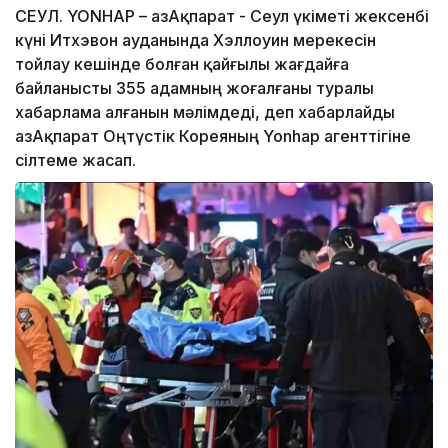
СЕУЛ. YONHAP – ҚазАқпарат - Сеул үкіметі жексенбі
күні Итхэвон ауданында Хэллоуин мерекесін
тойлау кешінде болған қайғылы жағдайға
байланысты 355 адамның жоғалғаны туралы
хабарлама алғанын мәлімдеді, деп хабарлайды
ҚазАқпарат Оңтүстік Кореяның Yonhap агенттігіне
сілтеме жасап.