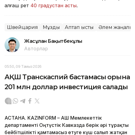
алғаш рет
40 градустан асты
.
Швейцария
Мұздық
Аптап ыстық
Әлем жаңалық
Жасұлан Бақытбекұлы
Авторлар
05:50, 09 Тамыз 2026
АҚШ Транскаспий бастамасы қорына
201 млн доллар инвестиция салады
АСТАНА. KAZINFORM – АҚШ Мемлекеттік
департаменті Оңтүстік Кавказда берік әрі тұрақты
бейбітшілікті қамтамасыз етуге күш салып жатқан