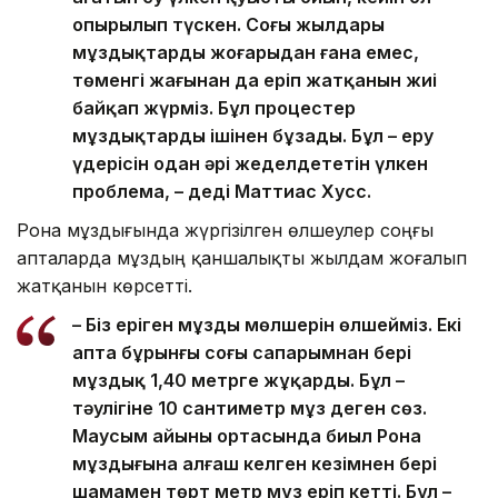
опырылып түскен. Соңғы жылдары
мұздықтардың жоғарыдан ғана емес,
төменгі жағынан да еріп жатқанын жиі
байқап жүрміз. Бұл процестер
мұздықтарды ішінен бұзады. Бұл – еру
үдерісін одан әрі жеделдететін үлкен
проблема, – деді Маттиас Хусс.
Рона мұздығында жүргізілген өлшеулер соңғы
апталарда мұздың қаншалықты жылдам жоғалып
жатқанын көрсетті.
– Біз еріген мұздың мөлшерін өлшейміз. Екі
апта бұрынғы соңғы сапарымнан бері
мұздық 1,40 метрге жұқарды. Бұл –
тәулігіне 10 сантиметр мұз деген сөз.
Маусым айының ортасында биыл Рона
мұздығына алғаш келген кезімнен бері
шамамен төрт метр мұз еріп кетті. Бұл –