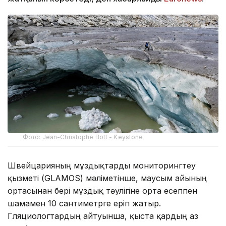
Фото: Jean-Christophe Bott - Keystone
Швейцарияның мұздықтарды мониторингтеу
қызметі (GLAMOS) мәліметінше, маусым айының
ортасынан бері мұздық тәулігіне орта есеппен
шамамен 10 сантиметрге еріп жатыр.
Гляциологтардың айтуынша, қыста қардың аз