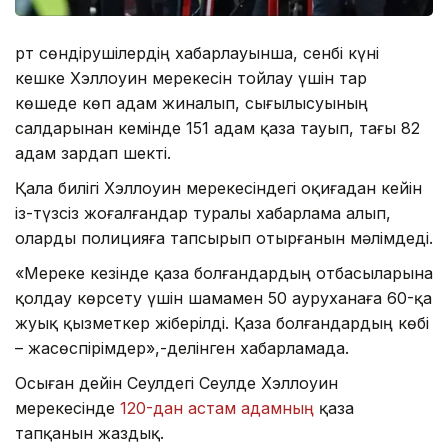
Өрт сөндірушілердің хабарлауынша, сенбі күні
кешке Хэллоуин мерекесін тойлау үшін тар
көшеде көп адам жиналып, сығылысуының
салдарынан кемінде 151 адам қаза тауып, тағы 82
адам зардап шекті.
Қала билігі Хэллоуин мерекесіндегі оқиғадан кейін
із-түзсіз жоғалғандар туралы хабарлама алып,
оларды полицияға тапсырып отырғанын мәлімдеді.
«Мереке кезінде қаза болғандардың отбасыларына
қолдау көрсету үшін шамамен 50 ауруханаға 60-қа
жуық қызметкер жіберілді. Қаза болғандардың көбі
– жасөспірімдер»,-делінген хабарламада.
Осыған дейін Сеулдегі Сеулде Хэллоуин
мерекесінде
120-дан астам адамның
қаза
тапқанын жаздық.