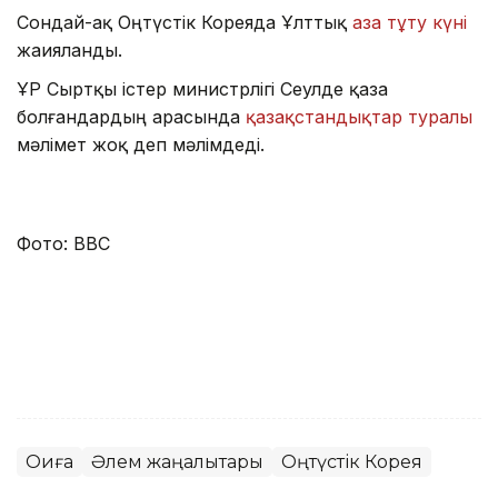
Сондай-ақ Оңтүстік Кореяда Ұлттық
аза тұту күні
жаияланды.
ҰР Сыртқы істер министрлігі Сеулде қаза
болғандардың арасында
қазақстандықтар туралы
мәлімет жоқ деп мәлімдеді.
Фото: ВВС
Оқиға
Әлем жаңалықтары
Оңтүстік Корея