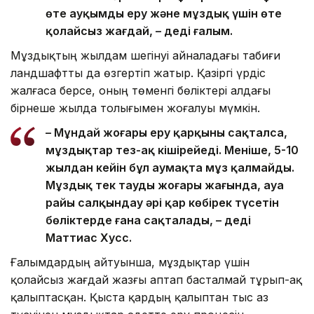
өте ауқымды еру және мұздық үшін өте
қолайсыз жағдай, – деді ғалым.
Мұздықтың жылдам шегінуі айналадағы табиғи
ландшафтты да өзгертіп жатыр. Қазіргі үрдіс
жалғаса берсе, оның төменгі бөліктері алдағы
бірнеше жылда толығымен жоғалуы мүмкін.
– Мұндай жоғары еру қарқыны сақталса,
мұздықтар тез-ақ кішірейеді. Меніңше, 5-10
жылдан кейін бұл аумақта мұз қалмайды.
Мұздық тек таудың жоғары жағында, ауа
райы салқындау әрі қар көбірек түсетін
бөліктерде ғана сақталады, – деді
Маттиас Хусс.
Ғалымдардың айтуынша, мұздықтар үшін
қолайсыз жағдай жазғы аптап басталмай тұрып-ақ
қалыптасқан. Қыста қардың қалыптан тыс аз