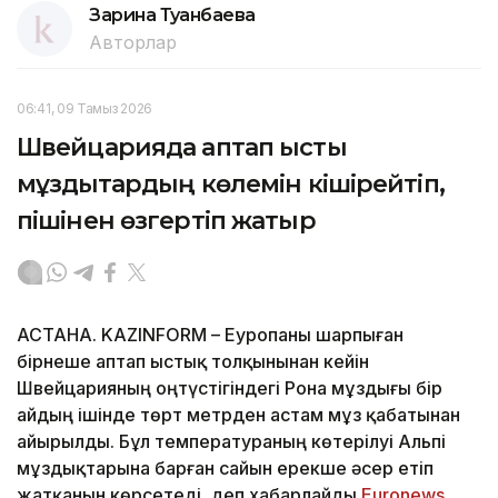
Зарина Туғанбаева
Авторлар
06:41, 09 Тамыз 2026
Швейцарияда аптап ыстық
мұздықтардың көлемін кішірейтіп,
пішінен өзгертіп жатыр
АСТАНА. KAZINFORM – Еуропаны шарпыған
бірнеше аптап ыстық толқынынан кейін
Швейцарияның оңтүстігіндегі Рона мұздығы бір
айдың ішінде төрт метрден астам мұз қабатынан
айырылды. Бұл температураның көтерілуі Альпі
мұздықтарына барған сайын ерекше әсер етіп
жатқанын көрсетеді, деп хабарлайды
Еuronews
.