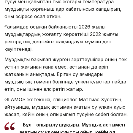
түсуі мен қалыптан тыс жоғары температура
мұздықты қорғаныш қар қабатынсыз қалдырып,
оны әсіресе осал еткен.
Ғалымдар осыған байланысты 2026 жылы
мұздықтардың жоғалту көрсеткіші 2022 жылғы
рекордтық деңгейге жақындауы мүмкін деп
қауіптенеді.
Мұздықты бақылап жүрген зерттеушілер оның тек
үстіңгі жағынан ғана емес, астынан да еріп
жатқанын анықтады. Еріген су ағындары
мұздықтың төменгі бөлігінде үлкен қуыстар пайда
етіп, оны ішінен әлсіретіп жатыр.
GLAMOS жетекшісі, гляциолог Маттиас Хусстың
айтуынша, мұздық астымен ағатын су үлкен қуыс
жасап, кейін оның опырылып түсуіне себеп болған.
– Бұл – опырылу шұңқыры. Мұздық астымен
ағатын су үлкен қуысты ойып, кейін ол