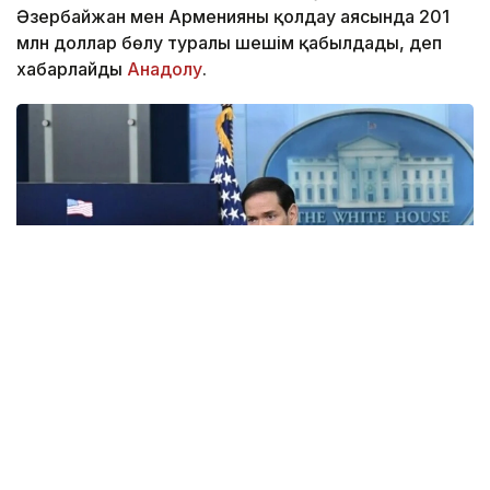
Әзербайжан мен Арменияны қолдау аясында 201
млн доллар бөлу туралы шешім қабылдады, деп
хабарлайды
Анадолу
.
Фото: Анадолу
АҚШ Мемлекеттік хатшысы Марко Рубио Орта
дәліз деп те аталатын Транскаспий сауда бағыты
бойындағы жеке сектор инвестицияларына қолдау