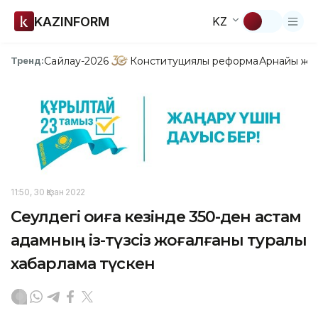
KAZINFORM
KZ
Сайлау-2026
Конституциялық реформа
Арнайы жо
Тренд:
11:50, 30 Қазан 2022
Сеулдегі оқиға кезінде 350-ден астам
адамның із-түзсіз жоғалғаны туралы
хабарлама түскен