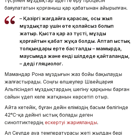
түсуінен мұздықтар әдетте еру процесін
баяулататын қорғаныш қар қабатынан айырылған.
– Қазіргі жағдайға қарасақ, осы жыл
мұздықтар үшін өте қолайсыз болып
жатыр. Қыста қар аз түсті, мұзды
қорғайтын қабат жұқа болды. Аптап ыстық
толқындары ерте басталды – мамырда,
маусымда және енді шілдеде қайталанды,
– деді гляциолог.
Мамандар Рона мұздығын жаз бойы бақылауды
жалғастырады. Соңғы өлшеулер Швейцария
Альпісіндегі мұздықтардың шегіну қарқыны барған
сайын үдеп келе жатқанын көрсетіп отыр.
Айта кетейік, бұған дейін еліміздің басым бөлігінде
42°C-қа дейінгі ыстық болады деген
синоптиктердің
ескертуі жарияланды
.
Ал Сеулде ауа температурасы жеті жылдан бері