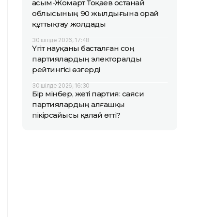
Қасым-Жомарт Тоқаев Қостанай
облысының 90 жылдығына орай
құттықтау жолдады
30 шілде 2026, 17:48
Үгіт науқаны басталған соң
партиялардың электоралды
рейтингісі өзгерді
30 шілде 2026, 16:30
Бір мінбер, жеті партия: саяси
партиялардың алғашқы
пікірсайысы қалай өтті?