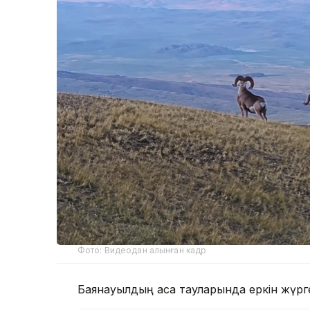
Фото: Видеодан алынған кадр
Баянауылдың асқақ тауларында еркін жүрге