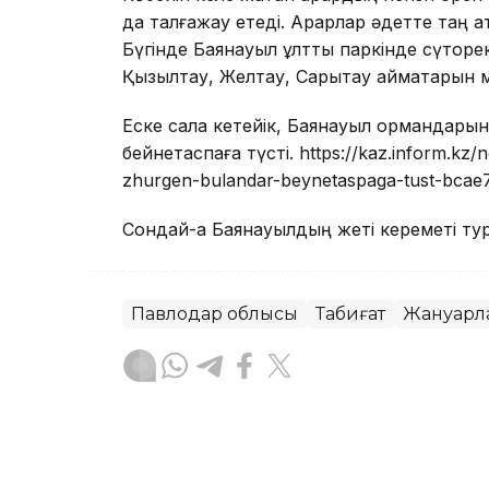
да талғажау етеді. Арқарлар әдетте таң 
Бүгінде Баянауыл ұлттық паркінде сүтқорек
Қызылтау, Желтау, Сарытау аймақтарын 
Еске сала кетейік, Баянауыл ормандары
бейнетаспаға түсті. https://kaz.inform.kz
zhurgen-bulandar-beynetaspaga-tust-bcae
Сондай-ақ Баянауылдың жеті кереметі т
Павлодар облысы
Табиғат
Жануарл
Мұрат Аяған