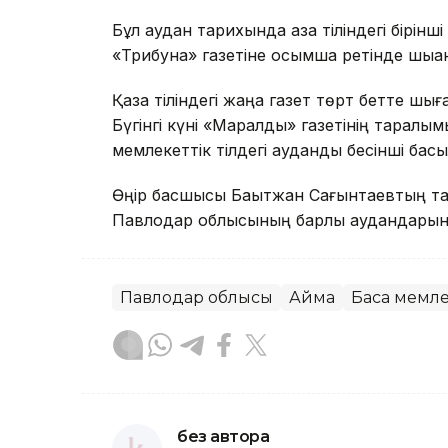
Бұл аудан тарихында қазақ тіліндегі бірін
«Трибуна» газетіне қосымша ретінде шыққа
Қазақ тіліндегі жаңа газет төрт бетте шығ
Бүгінгі күні «Маралды» газетінің таралы
мемлекеттік тілдегі аудандық бесінші бас
Өңір басшысы Бақытжан Сағынтаевтың тапс
Павлодар облысының барлық аудандарынд
Павлодар облысы
Аймақ
Басқа мемл
без автора