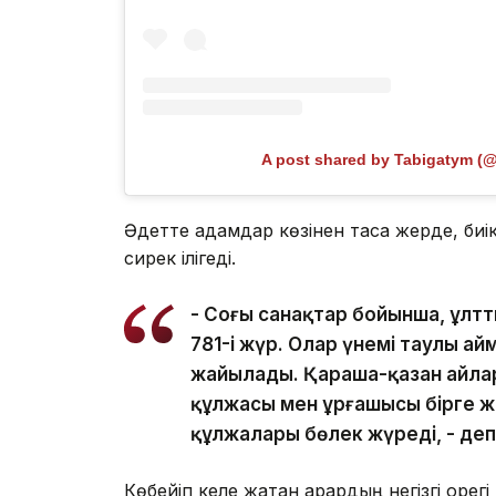
A post shared by Tabigatym (
Әдетте адамдар көзінен таса жерде, биі
сирек ілігеді.
- Соңғы санақтар бойынша, ұлтт
781-і жүр. Олар үнемі таулы а
жайылады. Қараша-қазан айлар
құлжасы мен ұрғашысы бірге ж
құлжалары бөлек жүреді, - де
Көбейіп келе жатқан арқардың негізгі қорег