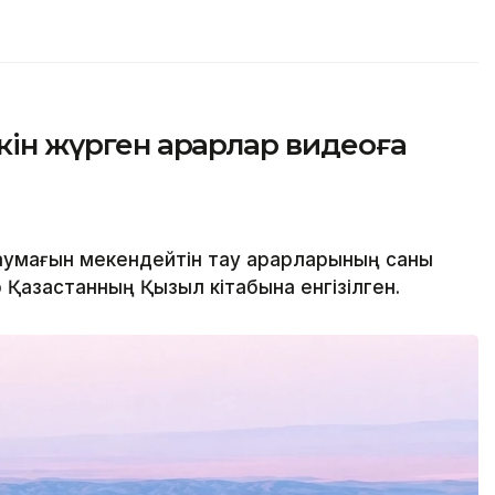
ін жүрген арқарлар видеоға
аумағын мекендейтін тау арқарларының саны
 Қазақстанның Қызыл кітабына енгізілген.