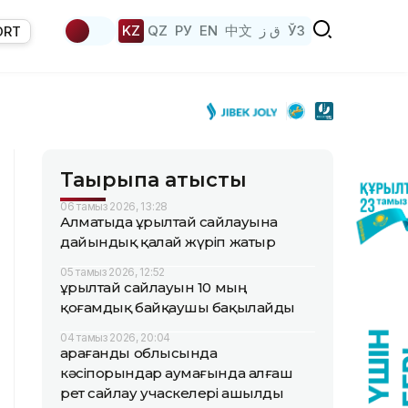
KZ
QZ
РУ
EN
中文
ق ز
ЎЗ
ORT
Тақырыпқа қатысты
06 тамыз 2026, 13:28
Алматыда Құрылтай сайлауына
дайындық қалай жүріп жатыр
05 тамыз 2026, 12:52
Құрылтай сайлауын 10 мың
қоғамдық байқаушы бақылайды
04 тамыз 2026, 20:04
Қарағанды облысында
кәсіпорындар аумағында алғаш
рет сайлау учаскелері ашылды