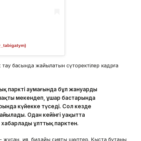
@_tabigatym)
к тау басында жайылатын сүтқоректілер кадрға
ық парктің аумағында бұл жануардың
ймақты мекендеп, ұшар бастарында
ында күйекке түседі. Сол кезде
айылады. Одан кейінгі уақытта
п хабарлады ұлттық парктен.
і - жусан, қияқ, бидайық сияқты шөптер. Қыста бұтаны