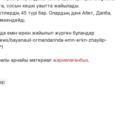
ата, сосын кешкі уақытта жайылады.
тілердің 45 түрі бар. Олардың дені Ақбет, Далба,
мекендейді.
нда емін-еркін жайылып жүрген бұландар
/news/bayanauil-ormandarinda-emn-erkn-zhayilip-
71
уралы арнайы материал
жариялағанбыз
.
ар