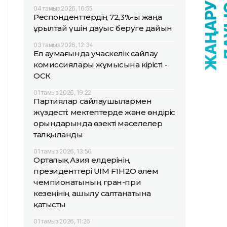
04 тамыз 2026, 16:55
Респонденттердің 72,3%-ы жаңа
Құрылтай үшін дауыс беруге дайын
03 тамыз 2026, 12:34
Ел аумағында учаскелік сайлау
комиссиялары жұмысына кірісті -
ОСК
01 тамыз 2026, 19:22
Партиялар сайлаушылармен
жүздесті: мектептерде және өндіріс
орындарында өзекті мәселелер
талқыланды
01 тамыз 2026, 13:50
Орталық Азия елдерінің
президенттері UIM F1H2O әлем
чемпионатының гран-при
кезеңінің ашылу салтанатына
қатысты
01 тамыз 2026, 11:26