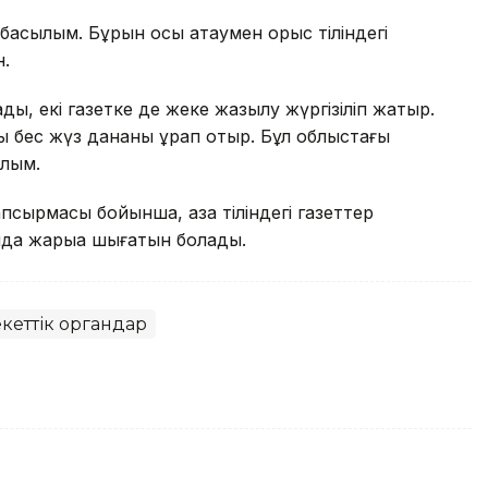
ші басылым. Бұрын осы атаумен орыс тіліндегі
н.
ады, екі газетке де жеке жазылу жүргізіліп жатыр.
мы бес жүз дананы құрап отыр. Бұл облыстағы
ылым.
ырмасы бойынша, қазақ тіліндегі газеттер
а жарыққа шығатын болады.
екеттік органдар