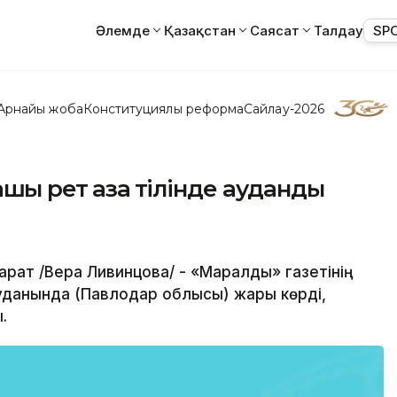
Әлемде
Қазақстан
Саясат
Талдау
SP
Арнайы жоба
Конституциялық реформа
Сайлау-2026
ы рет қазақ тілінде аудандық
рат /Вера Ливинцова/ - «Маралды» газетінің
ы ауданында (Павлодар облысы) жарық көрді,
.