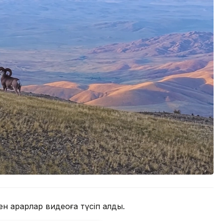
н арқарлар видеоға түсіп қалды.