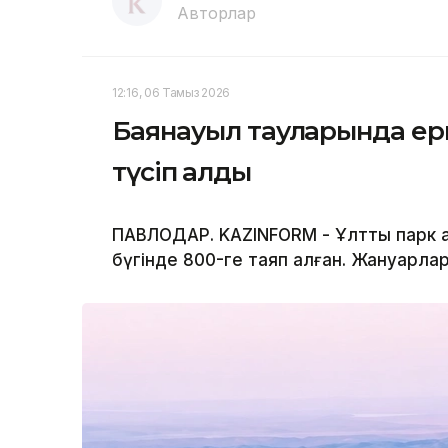
Авторлар
12:16, 06 Тамыз 2026
Баянауыл тауларында ерк
түсіп қалды
ПАВЛОДАР. KAZINFORM - Ұлттық парк 
бүгінде 800-ге таяп қалған. Жануарлар