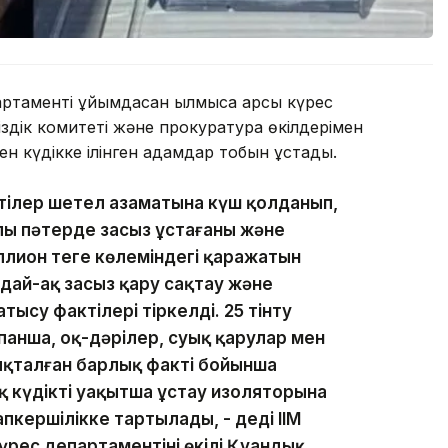
таменті ұйымдасқан қылмысқа қарсы күрес
сіздік комитеті және прокуратура өкілдерімен
ген күдікке ілінген адамдар тобын ұстады.
ктілер шетел азаматына күш қолданып,
 пәтерде заңсыз ұстағаны және
лион теңге көлеміндегі қаражатын
ай-ақ заңсыз қару сақтау және
ысу фактілері тіркелді. 25 тінту
апанша, оқ-дәрілер, суық қарулар мен
нықталған барлық факті бойынша
қ күдікті уақытша ұстау изоляторына
апкершілікке тартылады, - деді ІІМ
рес департаментінің өкілі Қуандық