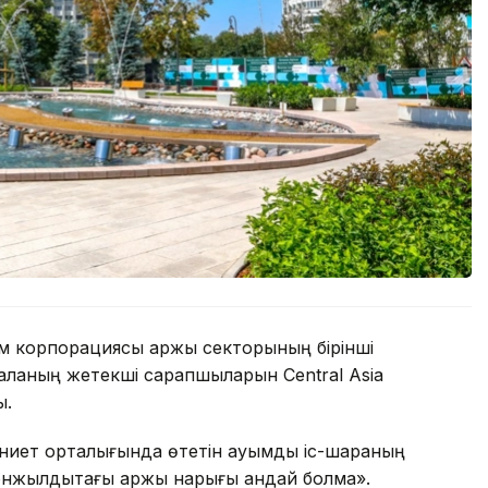
лем корпорациясы қаржы секторының бірінші
ланың жетекші сарапшыларын Central Asia
ы.
иет орталығында өтетін ауқымды іс-шараның
онжылдықтағы қаржы нарығы қандай болмақ».