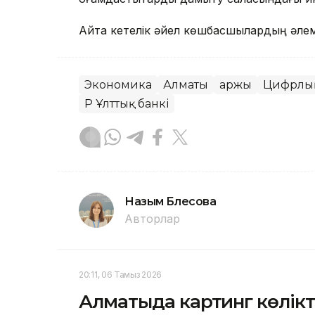
Айта кетелік әйел көшбасшылардың әлем
Экономика
Алматы
Қаржы
Цифрлық
ҚР Ұлттық банкі
Назым Бөлесова
Авторлар
20:11, 06 Тамыз 2026
Алматыда картинг көлікт