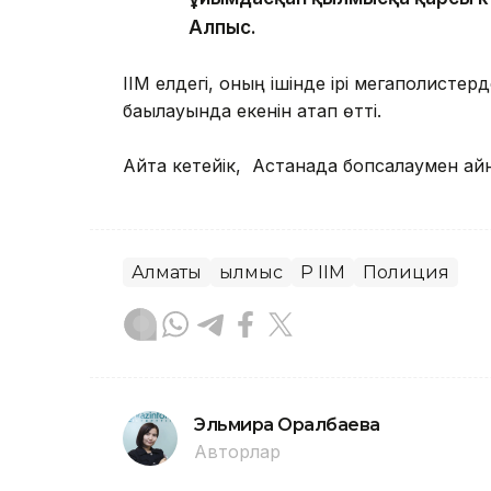
Алпыс.
ІІМ елдегі, оның ішінде ірі мегаполистерд
бақылауында екенін атап өтті.
Айта кетейік, Астанада бопсалаумен айн
Алматы
Қылмыс
ҚР ІІМ
Полиция
Эльмира Оралбаева
Авторлар