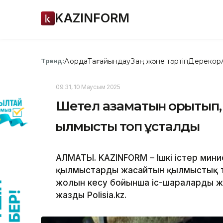
KAZINFORM
Ақорда
Тағайындау
Заң және тәртіп
Дерекқор
Тренд:
09:31, 10 Маусым 2025
Шетел азаматын қорқытып
қылмыстық топ ұсталды
АЛМАТЫ. KAZINFORM – Ішкі істер минис
қылмыстарды жасайтын қылмыстық топ
жолын кесу бойынша іс-шараларды ж
жазды Polisia.kz.