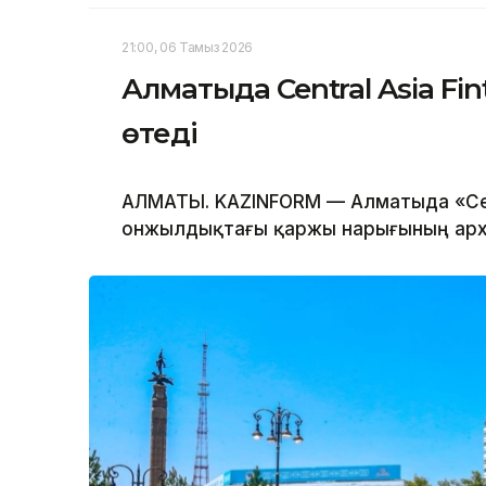
21:00, 06 Тамыз 2026
Алматыда Central Asia Fi
өтеді
АЛМАТЫ. KAZINFORM — Алматыда «Centr
онжылдықтағы қаржы нарығының архи