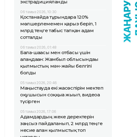
экстрадицияланды
06 тамыз 2026, 10:30
Қостанайда тұрғындарға 120%
мөлшерлемемен қарыз беріп, 1
млрд теңге табыс тапқан адам
сотталды
06 тамыз 2026, 01:48
Бала-шағасы мен отбасы үшін
алаңдаған: Жамбыл облысындағы
қылмыстың мән-жайы белгілі
болды
05 тамыз 2026, 20:46
Маңғыстауда екі жасөспірім мектеп
оқушысын соққыға жығып, видеоға
түсірген
05 тамыз 2026, 17:06
Адамдардың жеке деректерін
заңсыз пайдаланып, 2 млрд теңге
несие алған қылмыстық топ
ұсталды