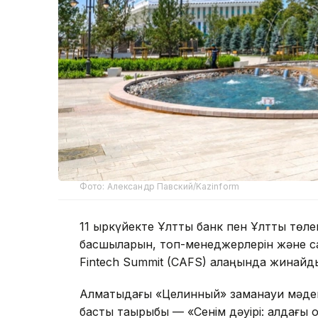
Фото: Александр Павский/Kazinform
11 қыркүйекте Ұлттық банк пен Ұлттық тө
басшыларын, топ-менеджерлерін және са
Fintech Summit (CAFS) алаңында жинайд
Алматыдағы «Целинный» заманауи мәден
басты тақырыбы — «Сенім дәуірі: алдағы 