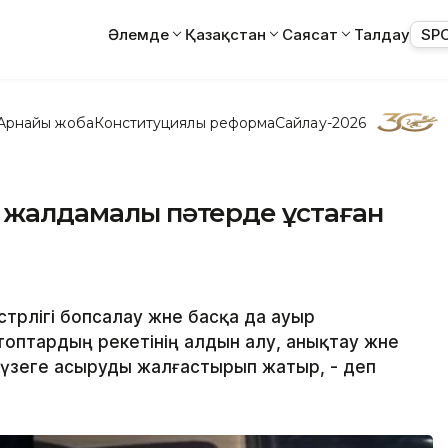
Әлемде
Қазақстан
Саясат
Талдау
SP
Арнайы жоба
Конституциялық реформа
Сайлау-2026
, жалдамалы пәтерде ұстаған
трлігі бопсалау және басқа да ауыр
тардың әрекетінің алдын алу, анықтау және
үзеге асыруды жалғастырып жатыр, - деп