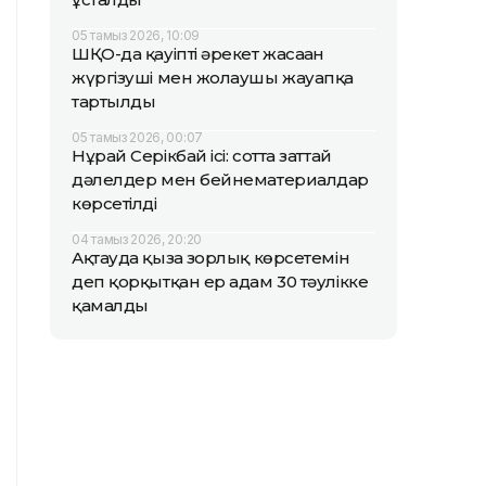
05 тамыз 2026, 10:09
ШҚО-да қауіпті әрекет жасаған
жүргізуші мен жолаушы жауапқа
тартылды
05 тамыз 2026, 00:07
Нұрай Серікбай ісі: сотта заттай
дәлелдер мен бейнематериалдар
көрсетілді
04 тамыз 2026, 20:20
Ақтауда қызға зорлық көрсетемін
деп қорқытқан ер адам 30 тәулікке
қамалды