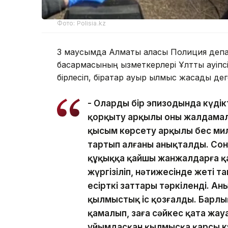
Фото: Polisia.kz
3 маусымда Алматы қаласы Полиция депар
басқармасының қызметкерлері Ұлттық қауіп
бірлесіп, бірқатар ауыр қылмыс жасады де
- Олардың бір эпизодында күді
қорқыту арқылы оны жалдамалы
қысым көрсету арқылы бес мил
тартып алғаны анықталды. Сонд
құқыққа қайшы жанжалдарға қат
жүргізіліп, нәтижесінде жеті т
есірткі заттары тәркіленді. А
қылмыстық іс қозғалды. Барлы
қамалып, заңға сәйкес қатаң жау
ұйымдасқан қылмысқа қарсы кү