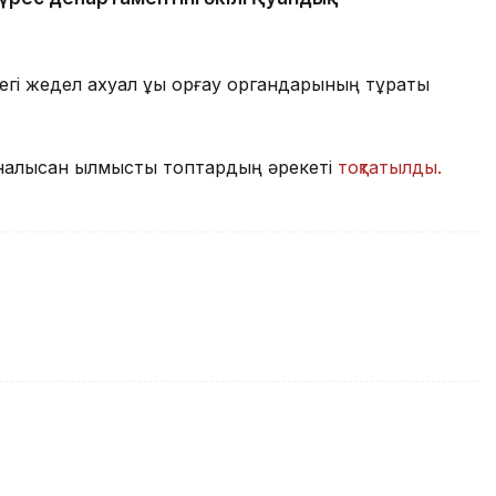
егі жедел ахуал құқық қорғау органдарының тұрақты
алысқан қылмыстық топтардың әрекеті
тоқтатылды.