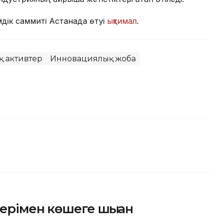
дік саммиті Астанада өтуі
ықтимал
.
 активтер
Инновациялық жоба
ерімен көшеге шыққан