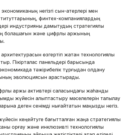
экономиканың негізгі сын-қатерлері мен
институттарының, финтех-компаниялардың
дері индустрияны дамытудың стратегиялық
ің болашағын және цифрлық қаржының
ы.
 архитектурасын өзгертіп жатқан технологиялық
тыр. Пікірталас панельдері барысында
экономикада тәжірибелік тұрғыдан қолдану
рының эволюциясын қарастырады.
ифрлық қаржы активтері саласындағы жаһандық
жымдық жүйесін қалыптастыру мәселелерін талқылау
ларына деген сенімді нығайтатын маңызды негіз.
үйесін кеңейтуге бағытталған жаңа стратегиялық
ны қорғау және инклюзивті технологиялық
дустрияның айрықша жетістіктері атап өтіледі.