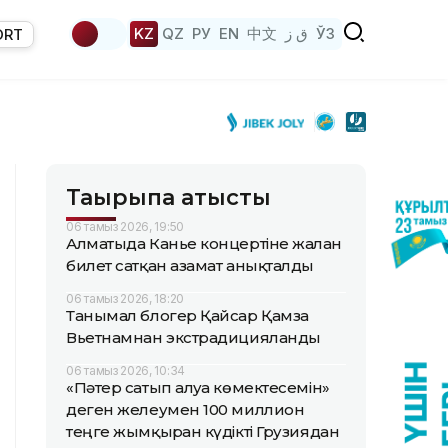
KZ
QZ
РУ
EN
中文
ق ز
ЎЗ
ORT
Тақырыпқа қатысты
06 тамыз 2026, 19:50
Алматыда Канье концертіне жалған
билет сатқан азамат анықталды
06 тамыз 2026, 18:20
Танымал блогер Қайсар Қамза
Вьетнамнан экстрадицияланды
06 тамыз 2026, 10:34
«Пәтер сатып алуға көмектесемін»
деген желеумен 100 миллион
теңге жымқырған күдікті Грузиядан