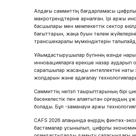
Алдағы саммиттің бағдарламасы цифрлық 
макротрендтеріне арналған. Ірі қаржы 
басшылары мен мемлекеттік сектор өкіл
бағыттарын, жаңа буын төлем жүйелерін
трансшекаралық мүмкіндіктерін талқылайд
Ұйымдастырушылар бүгіннің өзінде нарық
инновацияларға ерекше назар аударып о
сарапшылар жасанды интеллектіні нақты 
жолдарын және қадағалау технологияла
Саммиттің негізгі тақырыптарының бірі ц
бәсекелестік пен алаяқтықтан қорғаудың ұ
болады. Бұл -заманауи қаржы технология
CAFS 2026 алаңында өңірдің финтех-экож
бастамалар ұсынылып, цифрлық экономика
қоғамдастықтарды дамыту саласындағы ин