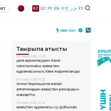
KZ
QZ
РУ
EN
中文
ق ز
ЎЗ
ORT
Тақырыпқа қатысты
06 тамыз 2026, 14:33
Құзға өрмелеуден Азия
чемпионаты: Қазақстан
құрамасының тізімі жарияланды
06 тамыз 2026, 12:25
Анна Черкашина жеңіл
атлетикадан Қазақстан рекордын
жаңартты
06 тамыз 2026, 10:45
Қазақстан құрамасы су добынан