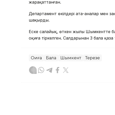
жарақаттанған.
Департамент өкілдері ата-аналар мен з
шақырды.
Еске салайық, өткен жылы Шымкентте б
оқиға тіркелген. Салдарынан 3 бала қаза 
Оқиға
Бала
Шымкент
Терезе
Сәбит Тастанбек
Авторлар