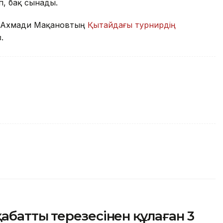
п, бақ сынады.
ар Ахмади Мақановтың
Қытайдағы турнирдің
з.
аттың терезесінен құлаған 3