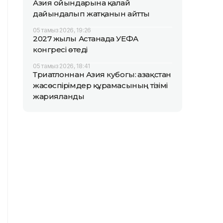
Азия ойындарына қалай
дайындалып жатқанын айтты
05 тамыз 2026, 19:26
2027 жылы Астанада УЕФА
конгресі өтеді
05 тамыз 2026, 18:41
Триатлоннан Азия кубогы: Қазақстан
жасөспірімдер құрамасының тізімі
жарияланды