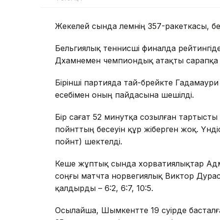
Жекелей сында әлемнің 357-ракеткасы, б
Бельгиялық теннисші финалда рейтингі
Дхамнемен чемпиондық атақты сарапқа 
Бірінші партияда тай-брейкте Гадамаури т
есебімен оның пайдасына шешілді.
Бір сағат 52 минутқа созылған тартысты 
пойнттың бесеуін құр жіберген жоқ. Үнді
пойнт) шектелді.
Кеше жұптық сында хорватиялықтар Адм
соңғы матчта норвегиялық Виктор Дурас
қалдырды – 6:2, 6:7, 10:5.
Осылайша, Шымкентте 19 сәуірде басталғ