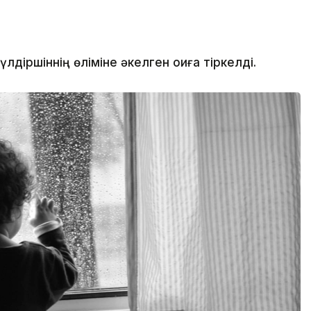
іршіннің өліміне әкелген оқиға тіркелді.