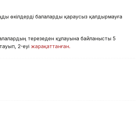
аңды өкілдерді балаларды қараусыз қалдырмауға
алалардың терезеден құлауына байланысты 5
тауып, 2-еуі
жарақаттанған.