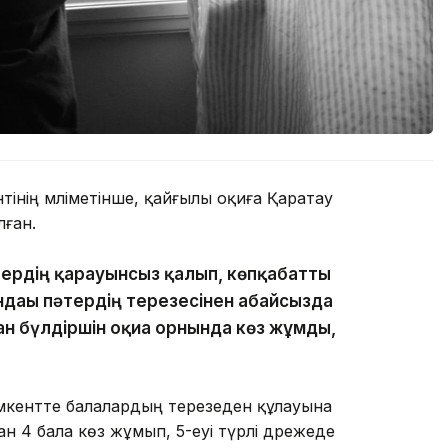
нің мәліметінше, қайғылы оқиға Қаратау
ған.
тердің қарауынсыз қалып, көпқабатты
ндағы пәтердің терезесінен абайсызда
ан бүлдіршін оқиға орнында көз жұмды,
кентте балалардың терезеден құлауына
н 4 бала көз жұмып, 5-еуі түрлі дәрежеде