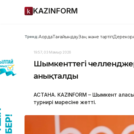
KAZINFORM
Ақорда
Тағайындау
Заң және тәртіп
Дерекқор
Тренд:
19:57, 03 Мамыр 2026
Шымкенттегі челленджер 
анықталды
АСТАНА. KAZINFORM – Шымкент қаласын
турнирі мәресіне жетті.