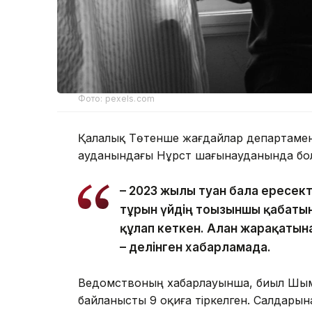
Фото: pexels.com
Қалалық Төтенше жағдайлар департаменті
ауданындағы Нұрсәт шағынауданында бол
– 2023 жылы туған бала ересек
тұрғын үйдің тоғызыншы қабаты
құлап кеткен. Алған жарақатын
– делінген хабарламада.
Ведомствоның хабарлауынша, биыл Шым
байланысты 9 оқиға тіркелген. Салдарына