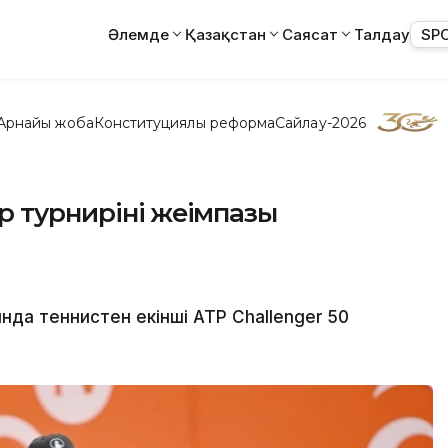
Әлемде
Қазақстан
Саясат
Талдау
SP
Арнайы жоба
Конституциялық реформа
Сайлау-2026
турнирінің жеңімпазы
да теннистен екінші ATP Challenger 50