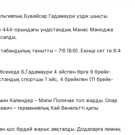
ельгиялық Бувайсар Гадамаури үздік шықты.
де 444-орындағы үндістандық Манас Маноджа
салды.
абандылық танытты – 7:6 (8:6). Екінші сет те 6:4
бәсекеде Б.Гадамаури 4 эйспен бірге 9 брейк-
стандық спортшы 1 эйс, 4 брейкпен (11 брейк-
ин Календер – Мили Поличак топ жарды. Олар
евич – германиялық Кай Венельтті қапы
ан қос бірдей жарыс аяқталды. Додаларға әлемнің