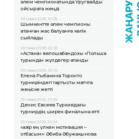
әлем чемпионатында Уругвайды
ойсырата жеңді
06 тамыз 2026, 10:09
Шымкентте әлем чемпионы
атанған жас балуанға көлік
сыйлады
06 тамыз 2026, 02:35
«Астана» велошабандозы «Польша
турында» жүлдегер атанды
06 тамыз 2026, 00:22
Елена Рыбакина Торонто
турниріндегі тартысты матчта
жеңіске жетті
05 тамыз 2026, 23:06
Денис Евсеев Түркиядағы
турнирдің ширек финалына өтті
05 тамыз 2026, 20:24
«Қазір ең үлкен мотивация –
отбасым»: Әбиба Әбужақынова