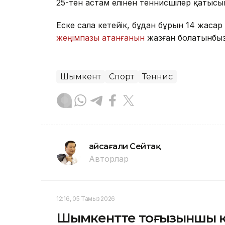
25-тен астам елінен теннисшілер қатысы
Еске сала кетейік, бұдан бұрын 14 жас
жеңімпазы атанғанын
жазған болатынбы
Шымкент
Спорт
Теннис
Ғайсағали Сейтақ
Авторлар
12:16, 05 Тамыз 2026
Шымкентте тоғызыншы қаб