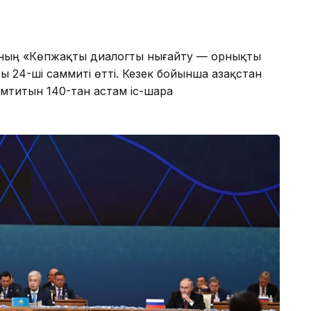
-ның «Көпжақты диалогты нығайту — орнықты
ы 24-ші саммиті өтті. Кезек бойынша Қазақстан
амтитын 140-тан астам іс-шара