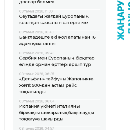
доллар бөлмек
08 тамыз 2026, 11:30
Сеутадағы жағдай Еуропаның
көші-қон саясатын өзгерте ме
08 тамыз 2026, 10:40
Бангладеште екі жол апатынан 16
адам қаза тапты
08 тамыз 2026, 09:43
Сербия мен Еуропаның бірқатар
елінде орман өрттері өршіп тұр
08 тамыз 2026, 06:35
«Дельфин» тайфуны Жапонияға
жетті: 500-ден астам рейс
тоқтатылды
08 тамыз 2026, 06:04
Испания үкіметі Италияны
біржақты шекаралық бақылауды
тоқтатуға шақырды
08 тамыз 2026, 04:57