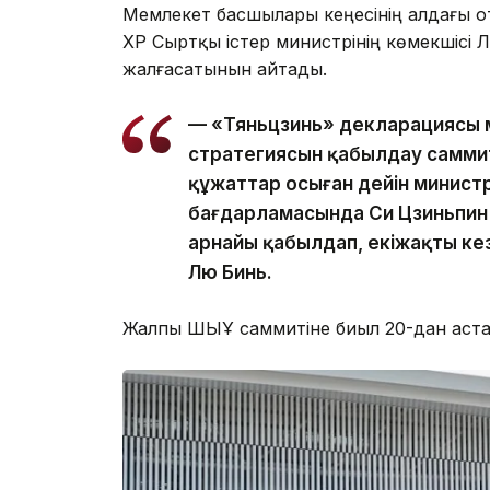
Мемлекет басшылары кеңесінің алдағы о
ҚХР Сыртқы істер министрінің көмекшіс
жалғасатынын айтады.
— «Тяньцзинь» декларациясы м
стратегиясын қабылдау саммит
құжаттар осыған дейін минист
бағдарламасында Си Цзиньпин
арнайы қабылдап, екіжақты ке
Лю Бинь.
Жалпы ШЫҰ саммитіне биыл 20-дан аста