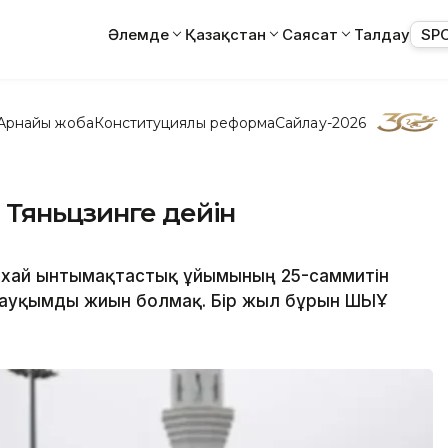
Әлемде
Қазақстан
Саясат
Талдау
SP
Арнайы жоба
Конституциялық реформа
Сайлау-2026
 Тяньцзинге дейін
анхай ынтымақтастық ұйымының 25-саммитін
ң ауқымды жиын болмақ. Бір жыл бұрын ШЫҰ