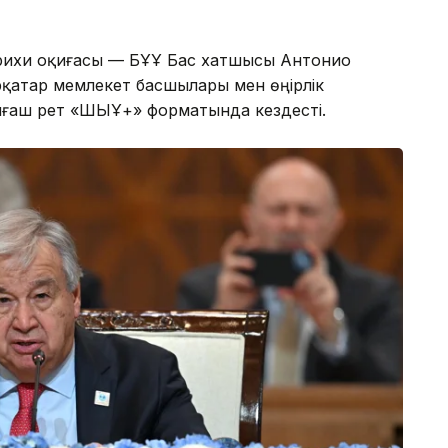
арихи оқиғасы — БҰҰ Бас хатшысы Антонио
рқатар мемлекет басшылары мен өңірлік
ғаш рет «ШЫҰ+» форматында кездесті.