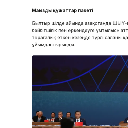
Маңызды құжаттар пакеті
Былтыр шілде айында Қазақстанда ШЫҰ
бейбітшілік пен өркендеуге ұмтылыс» атт
төрағалық еткен кезеңде түрлі саланы қ
ұйымдастырылды.