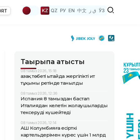
KZ
QZ
РУ
EN
中文
ق ز
ЎЗ
ORT
Тақырыпқа қатысты
08 тамыз 2026, 15:18
Қазақ төбеті Қытайда жергілікті ит
тұқымы ретінде танылды
08 тамыз 2026, 12:36
Испания 8 тамыздан бастап
Италиядан келетін жолаушыларды
тексеруді күшейтеді
08 тамыз 2026, 12:14
АҚШ Колумбияға есірткі
картельдерімен күрес үшін 1 млрд