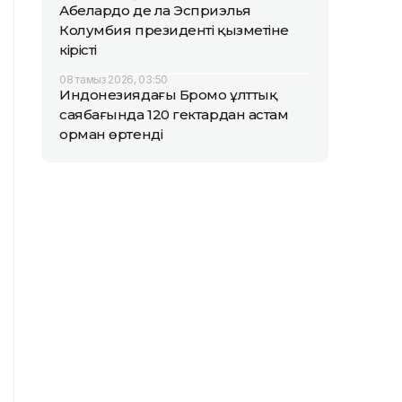
Абелардо де ла Эсприэлья
Колумбия президенті қызметіне
кірісті
08 тамыз 2026, 03:50
Индонезиядағы Бромо ұлттық
саябағында 120 гектардан астам
орман өртенді