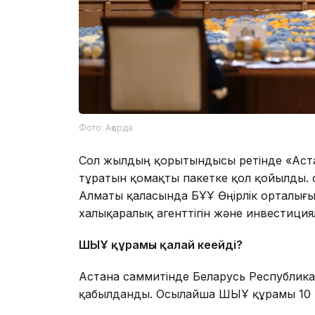
Фото: Ақорда
Сол жылдың қорытындысы ретінде «Аста
тұратын қомақты пакетке қол қойылды.
Алматы қаласында БҰҰ Өңірлік орталығын
халықаралық агенттігін және инвестиция
ШЫҰ құрамы қалай кеңейді?
Астана саммитінде Беларусь Республик
қабылданды. Осылайша ШЫҰ құрамы 10 м