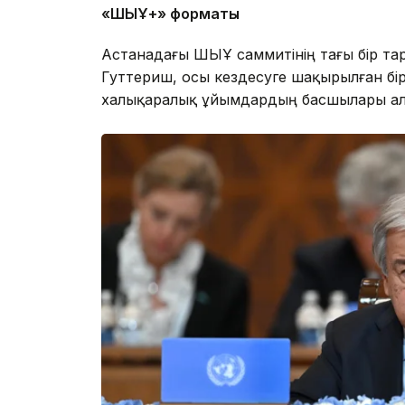
«ШЫҰ+» форматы
Астанадағы ШЫҰ саммитінің тағы бір т
Гуттериш, осы кездесуге шақырылған бі
халықаралық ұйымдардың басшылары ал