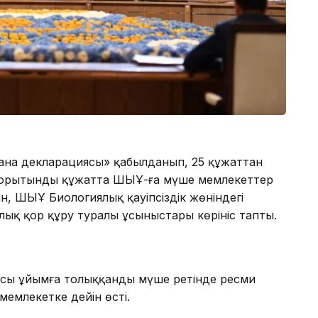
на декларациясы» қабылданып, 25 құжаттан
 Қорытынды құжатта ШЫҰ-ға мүше мемлекеттер
, ШЫҰ Биологиялық қауіпсіздік жөніндегі
лық қор құру туралы ұсыныстары көрініс тапты.
асы ұйымға толыққанды мүше ретінде ресми
емлекетке дейін өсті.