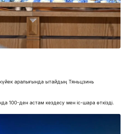
күйек аралығында Қытайдың Тяньцзинь
да 100-ден астам кездесу мен іс-шара өткізді.