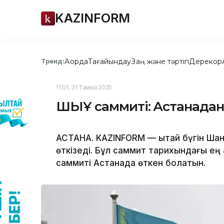
KAZINFORM
Ақорда
Тағайындау
Заң және тәртіп
Дерекқор
Тренд:
11:01, 31 Тамыз 2025
ШЫҰ саммиті: Астанадан
АСТАНА. KAZINFORM — Қытай бүгін Ш
өткізеді. Бұл саммит тарихындағы е
саммиті Астанада өткен болатын.