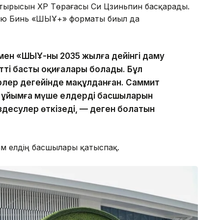
тырысын ҚХР Төрағасы Си Цзиньпин басқарады.
і Лю Бинь «ШЫҰ+» форматы биыл да
ен «ШЫҰ-ның 2035 жылға дейінгі даму
тің басты оқиғалары болады. Бұл
рлер деңгейінде мақұлданған. Саммит
 ұйымға мүше елдердің басшыларын
здесулер өткізеді, — деген болатын
м елдің басшылары қатыспақ.