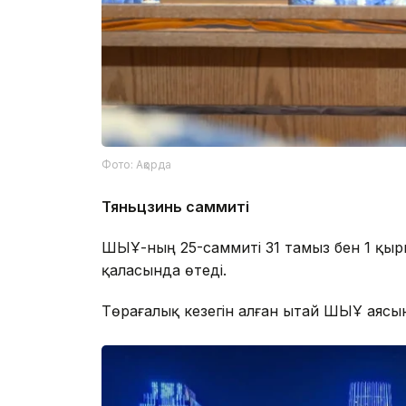
Фото: Ақорда
Тяньцзинь саммиті
ШЫҰ-ның 25-саммиті 31 тамыз бен 1 қыр
қаласында өтеді.
Төрағалық кезегін алған Қытай ШЫҰ аясын