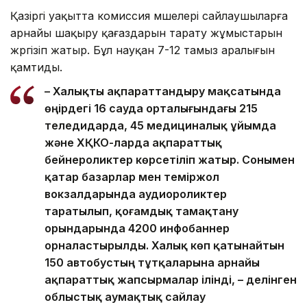
Қазіргі уақытта комиссия мүшелері сайлаушыларға
арнайы шақыру қағаздарын тарату жұмыстарын
жүргізіп жатыр. Бұл науқан 7-12 тамыз аралығын
қамтиды.
– Халықты ақпараттандыру мақсатында
өңірдегі 16 сауда орталығындағы 215
теледидарда, 45 медициналық ұйымда
және ХҚКО-ларда ақпараттық
бейнероликтер көрсетіліп жатыр. Сонымен
қатар базарлар мен теміржол
вокзалдарында аудиороликтер
таратылып, қоғамдық тамақтану
орындарында 4200 инфобаннер
орналастырылды. Халық көп қатынайтын
150 автобустың тұтқаларына арнайы
ақпараттық жапсырмалар ілінді, – делінген
облыстық аумақтық сайлау