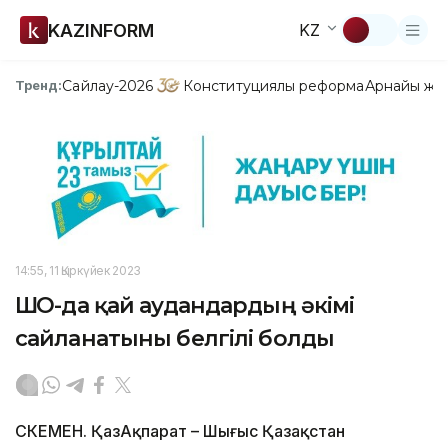
KAZINFORM
KZ
Сайлау-2026
Конституциялық реформа
Арнайы жо
Тренд:
14:55, 11 Қыркүйек 2023
ШҚО-да қай аудандардың әкімі
сайланатыны белгілі болды
ӨСКЕМЕН. ҚазАқпарат – Шығыс Қазақстан