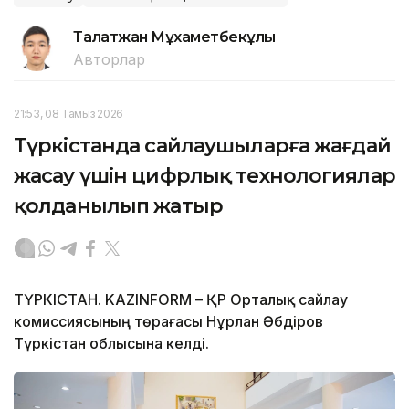
Талғатжан Мұхаметбекұлы
Авторлар
21:53, 08 Тамыз 2026
Түркістанда сайлаушыларға жағдай
жасау үшін цифрлық технологиялар
қолданылып жатыр
ТҮРКІСТАН. KAZINFORM – ҚР Орталық сайлау
комиссиясының төрағасы Нұрлан Әбдіров
Түркістан облысына келді.