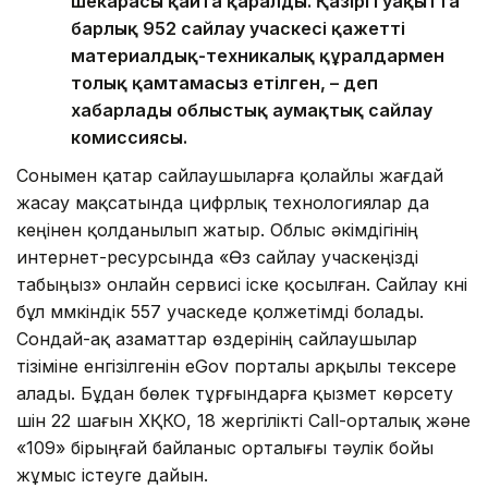
шекарасы қайта қаралды. Қазіргі уақытта
барлық 952 сайлау учаскесі қажетті
материалдық-техникалық құралдармен
толық қамтамасыз етілген, – деп
хабарлады облыстық аумақтық сайлау
комиссиясы.
Сонымен қатар сайлаушыларға қолайлы жағдай
жасау мақсатында цифрлық технологиялар да
кеңінен қолданылып жатыр. Облыс әкімдігінің
интернет-ресурсында «Өз сайлау учаскеңізді
табыңыз» онлайн сервисі іске қосылған. Сайлау күні
бұл мүмкіндік 557 учаскеде қолжетімді болады.
Сондай-ақ азаматтар өздерінің сайлаушылар
тізіміне енгізілгенін eGov порталы арқылы тексере
алады. Бұдан бөлек тұрғындарға қызмет көрсету
үшін 22 шағын ХҚКО, 18 жергілікті Call-орталық және
«109» бірыңғай байланыс орталығы тәулік бойы
жұмыс істеуге дайын.