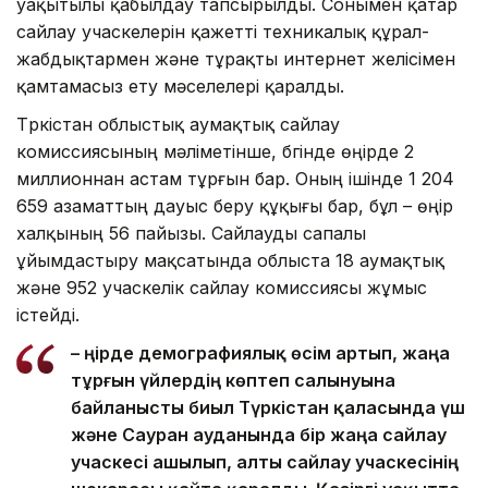
уақытылы қабылдау тапсырылды. Сонымен қатар
сайлау учаскелерін қажетті техникалық құрал-
жабдықтармен және тұрақты интернет желісімен
қамтамасыз ету мәселелері қаралды.
Түркістан облыстық аумақтық сайлау
комиссиясының мәліметінше, бүгінде өңірде 2
миллионнан астам тұрғын бар. Оның ішінде 1 204
659 азаматтың дауыс беру құқығы бар, бұл – өңір
халқының 56 пайызы. Сайлауды сапалы
ұйымдастыру мақсатында облыста 18 аумақтық
және 952 учаскелік сайлау комиссиясы жұмыс
істейді.
– Өңірде демографиялық өсім артып, жаңа
тұрғын үйлердің көптеп салынуына
байланысты биыл Түркістан қаласында үш
және Сауран ауданында бір жаңа сайлау
учаскесі ашылып, алты сайлау учаскесінің