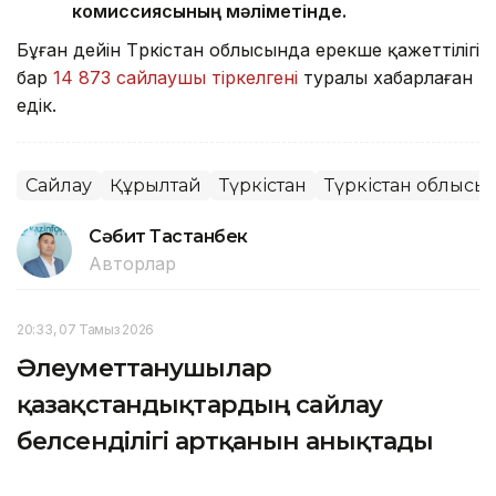
комиссиясының мәліметінде.
Бұған дейін Түркістан облысында ерекше қажеттілігі
бар
14 873 сайлаушы тіркелгені
туралы хабарлаған
едік.
Сайлау
Құрылтай
Түркістан
Түркістан облысы
Сәбит Тастанбек
Авторлар
20:33, 07 Тамыз 2026
Әлеуметтанушылар
қазақстандықтардың сайлау
белсенділігі артқанын анықтады