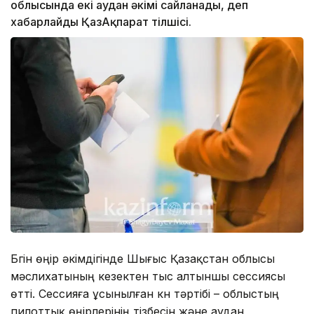
облысында екі аудан әкімі сайланады, деп
хабарлайды ҚазАқпарат тілшісі.
Бүгін өңір әкімдігінде Шығыс Қазақстан облысы
мәслихатының кезектен тыс алтыншы сессиясы
өтті. Сессияға ұсынылған күн тәртібі – облыстың
пилоттық өңірлерінің тізбесін және аудан,