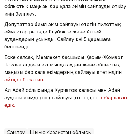
облыстық маңызы бар қала әкімін сайлауды өткізу
күнін белгілеу.
Депутаттар биыл әкім сайлауы өтетін пилоттық
аймақтар ретінде Глубокое және Алтай
аудандарын ұсынды. Сайлау күні 5 қарашаға
белгіленді.
Еске салсақ, Мемлекет басшысы Қасым-Жомарт
Тоқаев алдағы екі жылда аудан және облыстық
маңызы бар қала әкімдерінің сайлауы өтетіндігін
айтқан болатын.
Ал Абай облысында Курчатов қаласы мен Абай
ауданы әкімдерінің сайлауы өтетіндігін
хабарлаған
едік.
Сайлау
Шығыс Қазақстан облысы