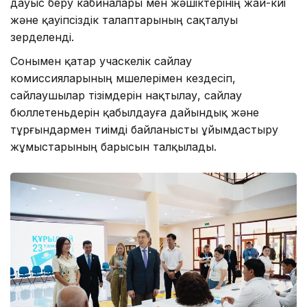
дауыс беру кабиналары мен жәшіктерінің жай-күйі
және қауіпсіздік талаптарының сақталуы
зерделенді.
Сонымен қатар учаскелік сайлау
комиссияларының мүшелерімен кездесіп,
сайлаушылар тізімдерін нақтылау, сайлау
бюллетеньдерін қабылдауға дайындық және
тұрғындармен тиімді байланысты ұйымдастыру
жұмыстарының барысын талқылады.