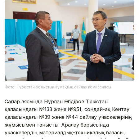
Фото: Түркістан облыстық аумақтық сайлау комиссиясы
Сапар аясында Нұрлан Әбдіров Түркістан
қаласындағы №133 және №951, сондай-ақ Кентау
қаласындағы №39 және №44 сайлау учаскелерінің
жұмысымен танысты. Аралау барысында
учаскелердің материалдық-техникалық базасы,