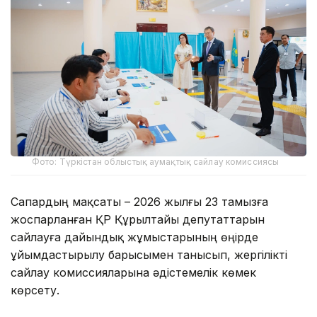
Фото: Түркістан облыстық аумақтық сайлау комиссиясы
Сапардың мақсаты – 2026 жылғы 23 тамызға
жоспарланған ҚР Құрылтайы депутаттарын
сайлауға дайындық жұмыстарының өңірде
ұйымдастырылу барысымен танысып, жергілікті
сайлау комиссияларына әдістемелік көмек
көрсету.