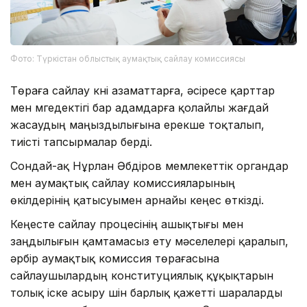
Фото: Түркістан облыстық аумақтық сайлау комиссиясы
Төраға сайлау күні азаматтарға, әсіресе қарттар
мен мүгедектігі бар адамдарға қолайлы жағдай
жасаудың маңыздылығына ерекше тоқталып,
тиісті тапсырмалар берді.
Сондай-ақ Нұрлан Әбдіров мемлекеттік органдар
мен аумақтық сайлау комиссияларының
өкілдерінің қатысуымен арнайы кеңес өткізді.
Кеңесте сайлау процесінің ашықтығы мен
заңдылығын қамтамасыз ету мәселелері қаралып,
әрбір аумақтық комиссия төрағасына
сайлаушылардың конституциялық құқықтарын
толық іске асыру үшін барлық қажетті шараларды