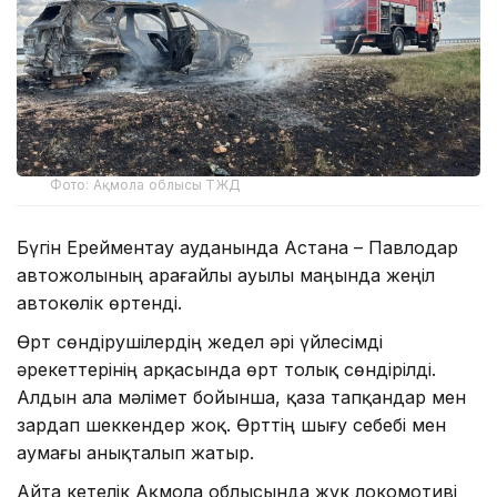
Фото: Ақмола облысы ТЖД
Бүгін Ерейментау ауданында Астана – Павлодар
автожолының Қарағайлы ауылы маңында жеңіл
автокөлік өртенді.
Өрт сөндірушілердің жедел әрі үйлесімді
әрекеттерінің арқасында өрт толық сөндірілді.
Алдын ала мәлімет бойынша, қаза тапқандар мен
зардап шеккендер жоқ. Өрттің шығу себебі мен
аумағы анықталып жатыр.
Айта кетелік Ақмола облысында жүк локомотиві