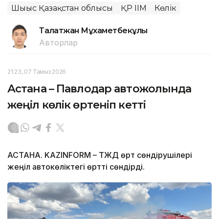
Шығыс Қазақстан облысы
ҚР ІІМ
Көлік
Талғатжан Мұхаметбекұлы
Авторлар
21:23, 07 Тамыз 2026
Астана – Павлодар автожолында
жеңіл көлік өртеніп кетті
АСТАНА. KAZINFORM – ТЖД өрт сөндірушілері
жеңіл автокөліктегі өртті сөндірді.