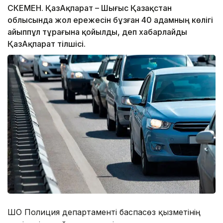
ӨСКЕМЕН. ҚазАқпарат – Шығыс Қазақстан
облысында жол ережесін бұзған 40 адамның көлігі
айыппұл тұрағына қойылды, деп хабарлайды
ҚазАқпарат тілшісі.
ШҚО Полиция департаменті баспасөз қызметінің