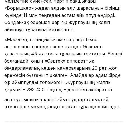
мәліметіне сүйенсек, тәртіп сақшылары
«Борышкер» жедел алдын алу шарасының бірінші
күнінде 11 млн теңгеден астам айыппұл өндірді.
Сондай-ақ берешегі бар 40 жүргізушінің көлігі
айыппұл тұрағына жеткізілген.
«Мәселен, полиция қызметкерлері Lexus
автокөлігін тізгіндеп келе жатқан Өскемен
қаласының 45 жастағы тұрғынын тоқтатты. Белгілі
болғандай, оның «Сергек» аппараттық-
бағдарламалық кешен камераларына 20 рет жол
ережесін бұзғаны тіркелген. Алайда ер адам бірде
бір айыппұлды төлемеген. Жүргізушінің жалпы
қарызы – 293 450 теңге», - делінген ақпаратта.
Қала тұрғынының көлігі айыппұлдар толықтай
өтелгенше мамандандырылған тұраққа қойылды.