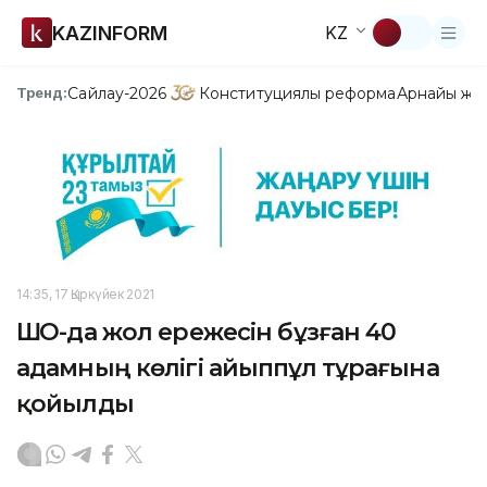
KAZINFORM
KZ
Сайлау-2026
Конституциялық реформа
Арнайы жо
Тренд:
14:35, 17 Қыркүйек 2021
ШҚО-да жол ережесін бұзған 40
адамның көлігі айыппұл тұрағына
қойылды