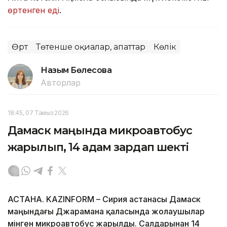
өртенген еді
.
Өрт
Төтенше оқиғалар, апаттар
Көлік
Назым Бөлесова
Авторлар
18:45, 07 Тамыз 2026
Дамаск маңында микроавтобус
жарылып, 14 адам зардап шекті
АСТАНА. KAZINFORM – Сирия астанасы Дамаск
маңындағы Джарамана қаласында жолаушылар
мінген микроавтобус жарылды. Салдарынан 14