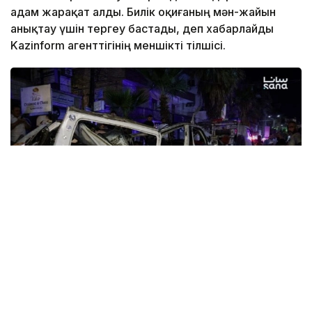
адам жарақат алды. Билік оқиғаның мән-жайын
анықтау үшін тергеу бастады, деп хабарлайды
Kazinform агенттігінің меншікті тілшісі.
Фото: SANA
6 тамыз күні кешке Дамаск маңындағы Джарамана
қаласында жолаушылар микроавтобусына