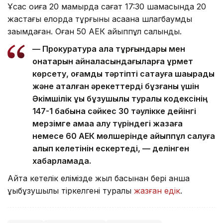
Ұқсас оқиға 20 мамырда сағат 17:30 шамасында 20
жастағы елорда тұрғыны қасақана шлагбаумды
зақымдаған. Оған 50 АЕК айыппұл салынды.
— Прокуратура қала тұрғындары мен
қонақтарын айналасындағыларға құрмет
көрсету, қоғамдық тәртіпті сақтауға шақырады
және аталған әрекеттерді бұзғаны үшін
Әкімшілік құқық бұзушылық туралы кодексінің
147-1 бабына сәйкес 30 тәулікке дейінгі
мерзімге қамаққа алу түріндегі жазаға
немесе 60 АЕК мөлшерінде айыппұл салуға
алып келетінін ескертеді, — делінген
хабарламада.
Айта кетелік елімізде жыл басынан бері қанша
құқықбұзушылық тіркелгені туралы
жазған едік
.