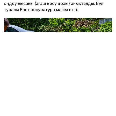
өңдеу нысаны (ағаш кесу цехы) анықталды. Бұл
туралы Бас прокуратура мәлім етті.
Фото: Видеодан алынған скрин
Аталған кәсіпкерлік субъектілері тиісті рұқсат
құжатынсыз (хабарлама бермей) кәсіпкерлік
қызметпен айналысқан.