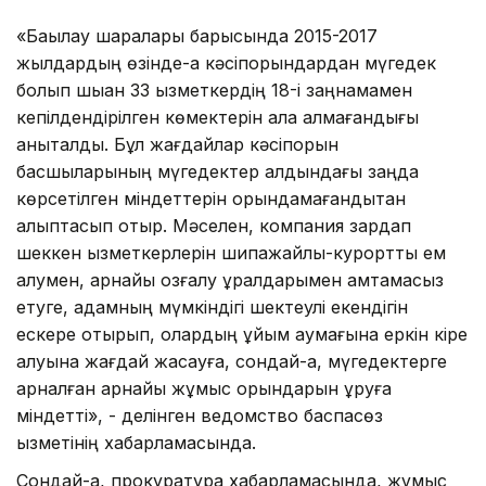
«Бақылау шаралары барысында 2015-2017
жылдардың өзінде-ақ кәсіпорындардан мүгедек
болып шыққан 33 қызметкердің 18-і заңнамамен
кепілдендірілген көмектерін ала алмағандығы
анықталды. Бұл жағдайлар кәсіпорын
басшыларының мүгедектер алдындағы заңда
көрсетілген міндеттерін орындамағандықтан
қалыптасып отыр. Мәселен, компания зардап
шеккен қызметкерлерін шипажайлық-курорттық ем
алумен, арнайы қозғалу құралдарымен қамтамасыз
етуге, адамның мүмкіндігі шектеулі екендігін
ескере отырып, олардың ұйым аумағына еркін кіре
алуына жағдай жасауға, сондай-ақ, мүгедектерге
арналған арнайы жұмыс орындарын құруға
міндетті», - делінген ведомство баспасөз
қызметінің хабарламасында.
Сондай-ақ, прокуратура хабарламасында, жұмыс