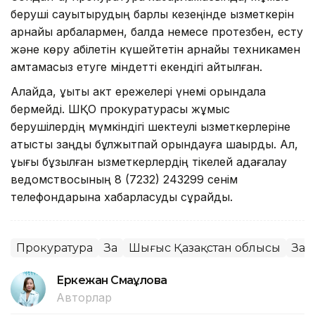
беруші сауықтырудың барлық кезеңінде қызметкерін
арнайы арбалармен, балдақ немесе протезбен, есту
және көру қабілетін күшейтетін арнайы техникамен
қамтамасыз етуге міндетті екендігі айтылған.
Алайда, құқықтық акт ережелері үнемі орындала
бермейді. ШҚО прокуратурасы жұмыс
берушілердің мүмкіндігі шектеулі қызметкерлеріне
қатысты заңды бұлжытпай орындауға шақырды. Ал,
құқығы бұзылған қызметкерлердің тікелей қадағалау
ведомствосының 8 (7232) 243299 сенім
телефондарына хабарласуды сұрайды.
Прокуратура
Заң
Шығыс Қазақстан облысы
Заң
Еркежан Смағұлова
Авторлар