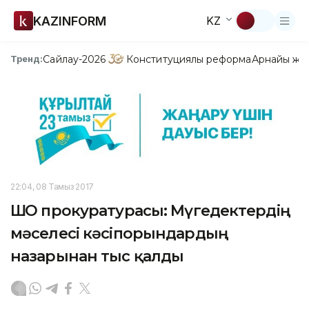
KAZINFORM
KZ
Сайлау-2026
Конституциялық реформа
Арнайы жо
Тренд:
22:04, 08 Тамыз 2017
ШҚО прокуратурасы: Мүгедектердің
мәселесі кәсіпорындардың
назарынан тыс қалды