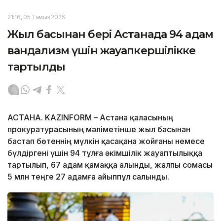
21:16, 05 Тамыз 2026
Жыл басынан бері Астанада 94 адам
вандализм үшін жауапкершілікке
тартылды
АСТАНА. KAZINFORM – Астана қаласының
прокуратурасының мәліметінше жыл басынан
бастап бөтеннің мүлкін қасақана жойғаны немесе
бүлдіргені үшін 94 тұлға әкімшілік жауаптылыққа
тартылып, 67 адам қамаққа алынды, жалпы сомасы
5 млн теңге 27 адамға айыппұл салынды.