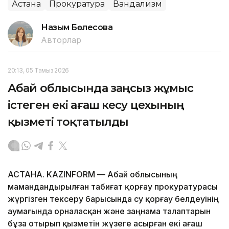
Астана
Прокуратура
Вандализм
Назым Бөлесова
Авторлар
20:13, 05 Тамыз 2026
Абай облысында заңсыз жұмыс
істеген екі ағаш кесу цехының
қызметі тоқтатылды
АСТАНА. KAZINFORM — Абай облысының
мамандандырылған табиғат қорғау прокуратурасы
жүргізген тексеру барысында су қорғау белдеуінің
аумағында орналасқан және заңнама талаптарын
бұза отырып қызметін жүзеге асырған екі ағаш