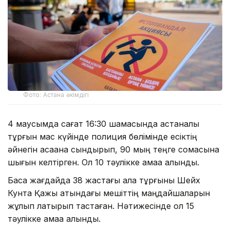
Фото: Астана әкімдігі
4 маусымда сағат 16:30 шамасында астаналық
тұрғын мас күйінде полиция бөлімінде есіктің
әйнегін қасақана сындырып, 90 мың теңге сомасына
шығын келтірген. Ол 10 тәулікке қамаққа алынды.
Басқа жағдайда 38 жастағы қала тұрғыны Шейх
Кунта Қажы атындағы мешіттің маңдайшаларын
жұлып лақтырып тастаған. Нәтижесінде ол 15
тәулікке қамаққа алынды.