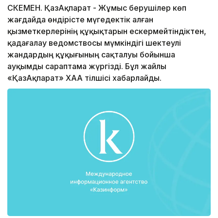
ӨСКЕМЕН. ҚазАқпарат - Жұмыс берушілер көп
жағдайда өндірісте мүгедектік алған
қызметкерлерінің құқықтарын ескермейтіндіктен,
қадағалау ведомствосы мүмкіндігі шектеулі
жандардың құқығының сақталуы бойынша
ауқымды сараптама жүргізді. Бұл жайлы
«ҚазАқпарат» ХАА тілшісі хабарлайды.