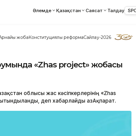
Әлемде
Қазақстан
Саясат
Талдау
SP
Арнайы жоба
Конституциялық реформа
Сайлау-2026
румында «Zhas project» жобасы
азақстан облысы жас кәсіпкерлерінің «Zhas
ытындыланды, деп хабарлайды ҚазАқпарат.