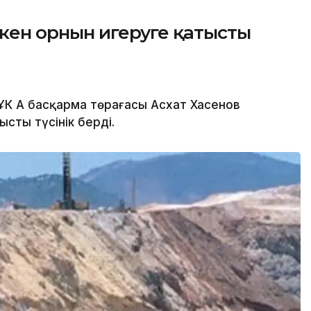
 кен орнын игеруге қатысты
ҰК АҚ басқарма төрағасы Асхат Хасенов
ысты түсінік берді.