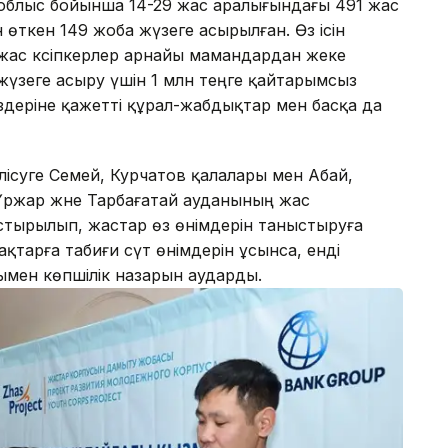
а облыс бойынша 14-29 жас аралығындағы 491 жас
н өткен 149 жоба жүзеге асырылған. Өз ісін
 жас кәсіпкерлер арнайы мамандардан жеке
ң жүзеге асыру үшін 1 млн теңге қайтарымсыз
өздеріне қажетті құрал-жабдықтар мен басқа да
ісуге Семей, Курчатов қалалары мен Абай,
 Үржар және Тарбағатай ауданының жас
астырылып, жастар өз өнімдерін таныстыруға
қтарға табиғи сүт өнімдерін ұсынса, енді
рымен көпшілік назарын аударды.