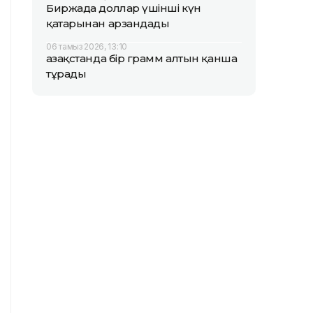
Биржада доллар үшінші күн
қатарынан арзандады
06 тамыз 2026, 13:10
Қазақстанда бір грамм алтын қанша
тұрады