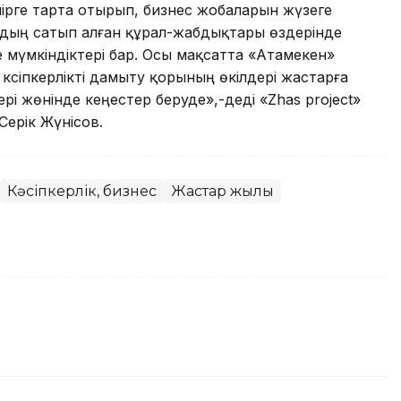
рге тарта отырып, бизнес жобаларын жүзеге
рдың сатып алған құрал-жабдықтары өздерінде
е мүмкіндіктері бар. Осы мақсатта «Атамекен»
кәсіпкерлікті дамыту қорының өкілдері жастарға
і жөнінде кеңестер беруде»,-деді «Zhas project»
ерік Жүнісов.
Кәсіпкерлік, бизнес
Жастар жылы