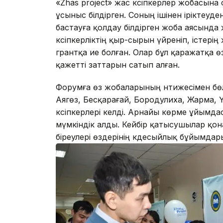
«Zhas project» жас кәсіпкерлер жобасын
ұсыныс білдірген. Соның ішінен іріктеуде
бастауға қолдау білдірген жоба аясында
кәсіпкерліктің қыр-сырын үйреніп, істері
грантқа ие болған. Олар бұл қаражатқа 
қажетті заттарын сатып алған.
Форумға өз жобаларының нәтижесімен бөл
Аягөз, Бесқарағай, Бородулиха, Жарма,
кәсіпкерлері келді. Арнайы көрме ұйымд
мүмкіндік алды. Кейбір қатысушылар қона
біреулері өздерінің кәдесыйлық бұйымда