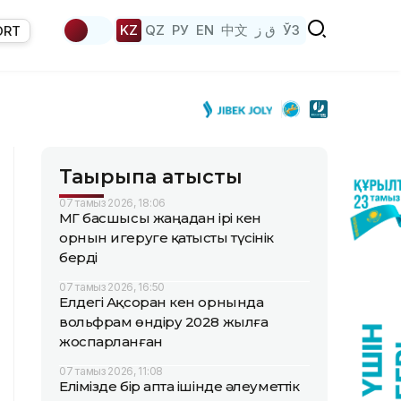
KZ
QZ
РУ
EN
中文
ق ز
ЎЗ
ORT
Тақырыпқа қатысты
07 тамыз 2026, 18:06
ҚМГ басшысы жаңадан ірі кен
орнын игеруге қатысты түсінік
берді
07 тамыз 2026, 16:50
Елдегі Ақсоран кен орнында
вольфрам өндіру 2028 жылға
жоспарланған
07 тамыз 2026, 11:08
Елімізде бір апта ішінде әлеуметтік