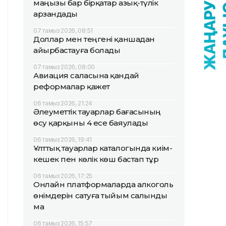
маңызы бар бірқатар азық-түлік
арзандады
07 тамыз 2026, 08:51
Доллар мен теңгені қаншадан
айырбастауға болады
07 тамыз 2026, 08:00
Авиация саласына қандай
реформалар қажет
06 тамыз 2026, 21:24
Әлеуметтік тауарлар бағасының
өсу қарқыны 4 есе баяулады
06 тамыз 2026, 19:41
Ұлттық тауарлар каталогында киім-
кешек пен көлік көш бастап тұр
06 тамыз 2026, 17:25
Онлайн платформаларда алкоголь
өнімдерін сатуға тыйым салынды
ма
06 тамыз 2026, 15:57