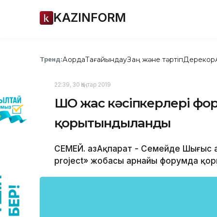
KAZINFORM
Ақорда
Тағайындау
Заң және тәртіп
Дерекқор
Тренд:
22:39, 30 Қаңтар 2019
ШҚО жас кәсіпкерлері фо
қорытындыланды
СЕМЕЙ. ҚазАқпарат - Семейде Шығыс Қ
project» жобасы арнайы форумда қор