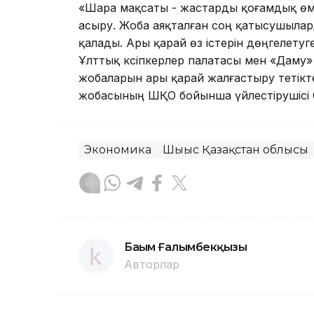
«Шара мақсаты - жастарды қоғамдық өмі
асыру. Жоба аяқталған соң қатысушыла
қалады. Ары қарай өз істерін дөңгелетуг
Ұлттық кәсіпкерлер палатасы мен «Даму» 
жобаларын ары қарай жалғастыру тетіктер
жобасының ШҚО бойынша үйлестірушісі С
Экономика
Шығыс Қазақстан облысы
Бағым Ғалымбекқызы
Авторлар