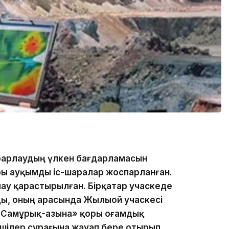
 барлаудың үлкен бағдарламасын
ы ауқымды іс-шаралар жоспарланған.
ау қарастырылған. Бірқатар учаскеде
ы, оның арасында Жылыой учаскесі
«Самұрық-Қазына» қоры Қоғамдық
лшілер сұрағына жауап бере отырып.