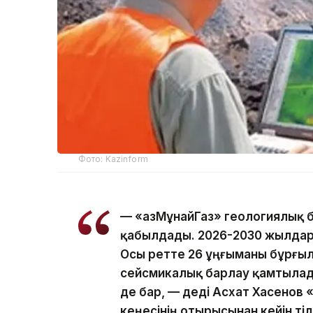
Фото: Kazinform
— «ҚазМұнайГаз» геологиялық
қабылдады. 2026-2030 жылдар
Осы ретте 26 ұңғыманы бұрғыл
сейсмикалық барлау қамтылад
де бар, — деді Асхат Хасенов 
кеңесінің отырысынан кейін ті