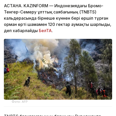
АСТАНА. KAZINFORM — Индонезиядағы Бромо-
Тенгер-Семеру ұлттық саябағының (TNBTS)
кальдерасында бірнеше күннен бері өршіп тұрған
орман өрті шамамен 120 гектар аумақты шарпыды,
деп хабарлайды
БелТА
.
Фото: AFP