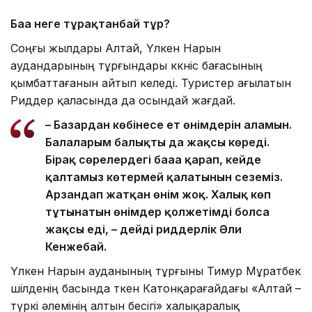
Баға неге тұрақтанбай тұр?
Соңғы жылдары Алтай, Үлкен Нарын
аудандарының тұрғындары көкөніс бағасының
қымбаттағанын айтып келеді. Туристер ағылатын
Риддер қаласында да осындай жағдай.
– Базардан көбінесе ет өнімдерін аламын.
Балаларым балықты да жақсы көреді.
Бірақ сөрелердегі бағаға қарап, кейде
қалтамыз көтермей қалатынын сеземіз.
Арзандап жатқан өнім жоқ. Халық көп
тұтынатын өнімдер қолжетімді болса
жақсы еді, – дейді риддерлік Әли
Кенжебай.
Үлкен Нарын ауданының тұрғыны Тимур Мұратбек
шілденің басында өткен Катонқарағайдағы «Алтай –
түркі әлемінің алтын бесігі» халықаралық