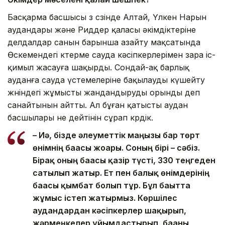
Басқарма басшысы өз сөзінде Алтай, Үлкен Нарын
аудандары және Риддер қаласы әкімдіктеріне
делдалдар санын барынша азайту мақсатында
Өскемендегі көтерме сауда кәсіпкерлерімен өзара іс-
қимыл жасауға шақырды. Сондай-ақ барлық
ауданға сауда үстемелеріне бақылауды күшейту
жөніндегі жұмысты жандандыруды орынды деп
санайтынын айтты. Ал бұған қатысты аудан
басшылары не дейтінін сұрап көрдік.
– Иә, бізде әлеуметтік маңызы бар төрт
өнімнің бағасы жоғары. Соның бірі – сәбіз.
Бірақ оның бағасы қазір түсті, 330 теңгеден
сатылып жатыр. Ет пен балық өнімдерінің
бағасы қымбат болып тұр. Бұл бағытта
жұмыс істеп жатырмыз. Көршілес
аудандардан кәсіпкерлер шақырып,
жәрмеңкелер ұйымдастырып, бағаны