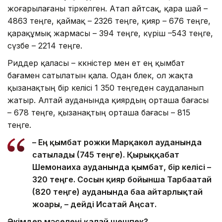
жоғарылағаны тіркелген. Атап айтсақ, қара шай –
4863 теңге, қаймақ – 2326 теңге, қияр – 676 теңге,
қарақұмық жармасы – 394 теңге, күріш –543 теңге,
сүзбе – 2214 теңге.
Риддер қаласы – көкөністер мен ет ең қымбат
бағамен сатылатын қала. Одан бөлек, ол жақта
қызанақтың бір келісі 1 350 теңгеден саудаланып
жатыр. Алтай ауданында қиярдың орташа бағасы
– 678 теңге, қызанақтың орташа бағасы – 815
теңге.
– Ең қымбат рожки Марқакөл ауданында
сатылады (745 теңге). Қырыққабат
Шемонаиха ауданында қымбат, бір келісі –
320 теңге. Сосын қияр бойынша Тарбағатай
(820 теңге) ауданында баға айтарлықтай
жоғары, – дейді Исатай Аңсат.
Әкімдер мәселені қалай шешпек?