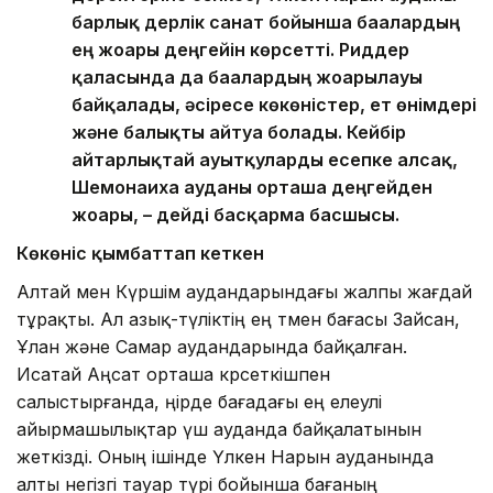
барлық дерлік санат бойынша бағалардың
ең жоғары деңгейін көрсетті. Риддер
қаласында да бағалардың жоғарылауы
байқалады, әсіресе көкөністер, ет өнімдері
және балықты айтуға болады. Кейбір
айтарлықтай ауытқуларды есепке алсақ,
Шемонаиха ауданы орташа деңгейден
жоғары, – дейді басқарма басшысы.
Көкөніс қымбаттап кеткен
Алтай мен Күршім аудандарындағы жалпы жағдай
тұрақты. Ал азық-түліктің ең төмен бағасы Зайсан,
Ұлан және Самар аудандарында байқалған.
Исатай Аңсат орташа көрсеткішпен
салыстырғанда, өңірде бағадағы ең елеулі
айырмашылықтар үш ауданда байқалатынын
жеткізді. Оның ішінде Үлкен Нарын ауданында
алты негізгі тауар түрі бойынша бағаның