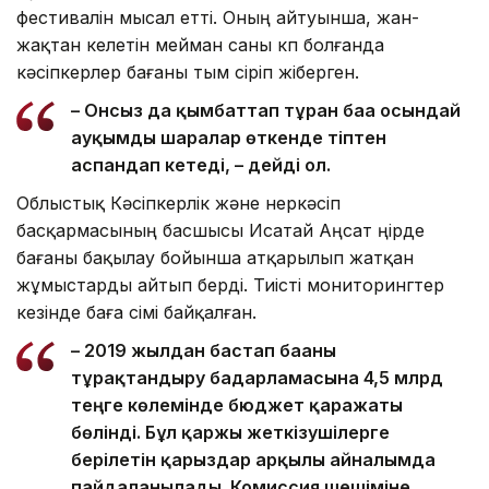
фестивалін мысал етті. Оның айтуынша, жан-
жақтан келетін мейман саны көп болғанда
кәсіпкерлер бағаны тым өсіріп жіберген.
– Онсыз да қымбаттап тұрған баға осындай
ауқымды шаралар өткенде тіптен
аспандап кетеді, – дейді ол.
Облыстық Кәсіпкерлік және өнеркәсіп
басқармасының басшысы Исатай Аңсат өңірде
бағаны бақылау бойынша атқарылып жатқан
жұмыстарды айтып берді. Тиісті мониторингтер
кезінде баға өсімі байқалған.
– 2019 жылдан бастап бағаны
тұрақтандыру бағдарламасына 4,5 млрд
теңге көлемінде бюджет қаражаты
бөлінді. Бұл қаржы жеткізушілерге
берілетін қарыздар арқылы айналымда
пайдаланылады. Комиссия шешіміне