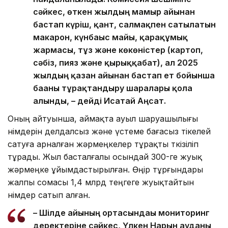
сәйкес, өткен жылдың мамыр айынан
бастап күріш, қант, салмақпен сатылатын
макарон, күнбағыс майы, қарақұмық
жармасы, тұз және көкөністер (картоп,
сәбіз, пияз және қырыққабат), ал 2025
жылдың қазан айынан бастап ет бойынша
бағаны тұрақтандыру шаралары қолға
алынды, – дейді Исатай Аңсат.
Оның айтуынша, аймақта ауыл шаруашылығы
өнімдерін делдалсыз және үстеме бағасыз тікелей
сатуға арналған жәрмеңкелер тұрақты өткізіліп
тұрады. Жыл басталғалы осындай 300-ге жуық
жәрмеңке ұйымдастырылған. Өңір тұрғындары
жалпы сомасы 1,4 млрд теңгеге жуықтайтын
өнімдер сатып алған.
– Шілде айының ортасындағы мониторинг
деректеріне сәйкес, Үлкен Нарын ауданы