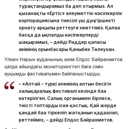
тұрақтандырамыз ба деп отырмыз. Ал
қызанақты «Ертіс» әлеуметтік-кәсіпкерлік
корпорациясына тиесілі үш дүңгіршекті
орнату арқылы реттеуге ниеттіміз. Қалаға
басқа да ықпалды кәсіпкерлерді
шақырамыз, – дейді Риддер қаласы
әкімінің орынбасары Қаныбек Төлеухан.
Үлкен Нарын ауданының әкімі Елдос Байрахметов
шілде айындағы мониторингтегі баға өсімін
ауқымды фестивальмен байланыстырды.
– «Алтай – түркі әлемінің алтын бесігі»
халықаралық фестивалі кезінде баға
көтерілген. Салық органымен бірлесе,
тиісті топтарды іске қостық. Қай жерде
қандай баға тіркеліп жатқанын қадағалап,
реттейміз, – дейді Елдос Байрахметов.