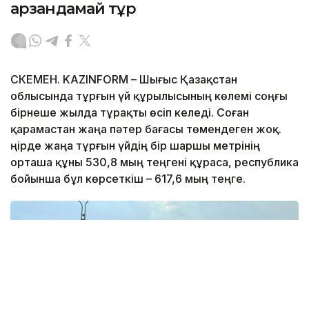
арзандамай тұр
ӨСКЕМЕН. KAZINFORM – Шығыс Қазақстан
облысында тұрғын үй құрылысының көлемі соңғы
бірнеше жылда тұрақты өсіп келеді. Соған
қарамастан жаңа пәтер бағасы төмендеген жоқ.
Өңірде жаңа тұрғын үйдің бір шаршы метрінің
орташа құны 530,8 мың теңгені құраса, республика
бойынша бұл көрсеткіш – 617,6 мың теңге.