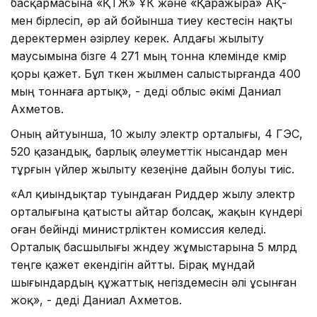
басқармасына «ҚТЖ» ҰК және «Қаражыра» АҚ-
мен бірлесіп, әр ай бойынша тиеу кестесін нақты
деректермен әзірлеу керек. Алдағы жылыту
маусымына бізге 4 271 мың тонна көлемінде көмір
қоры қажет. Бұл өткен жылмен салыстырғанда 400
мың тоннаға артық», - деді облыс әкімі Даниал
Ахметов.
Оның айтуынша, 10 жылу электр орталығы, 4 ГЭС,
520 қазандық, барлық әлеуметтік нысандар мен
тұрғын үйлер жылыту кезеңіне дайын болуы тиіс.
«Ал қиындықтар туындаған Риддер жылу электр
орталығына қатысты айтар болсақ, жақын күндері
оған бейінді министрліктен комиссия келеді.
Орталық басшылығы жөндеу жұмыстарына 5 млрд
теңге қажет екендігін айтты. Бірақ мұндай
шығындардың құжаттық негіздемесін әлі ұсынған
жоқ», - деді Даниал Ахметов.