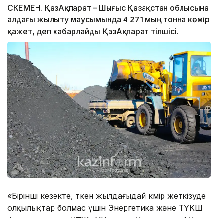
ӨСКЕМЕН. ҚазАқпарат – Шығыс Қазақстан облысына
алдағы жылыту маусымында 4 271 мың тонна көмір
қажет, деп хабарлайды ҚазАқпарат тілшісі.
«Бірінші кезекте, өткен жылдағыдай көмір жеткізуде
олқылықтар болмас үшін Энергетика және ТҮКШ