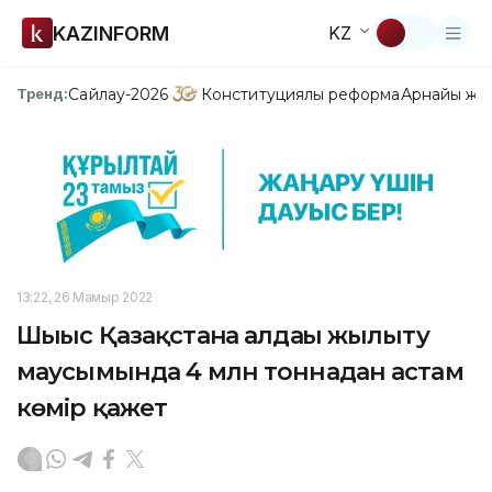
KAZINFORM
KZ
Сайлау-2026
Конституциялық реформа
Арнайы жо
Тренд:
13:22, 26 Мамыр 2022
Шығыс Қазақстанға алдағы жылыту
маусымында 4 млн тоннадан астам
көмір қажет