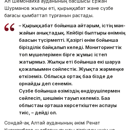
Ал Шемонаиха ауданының басшысы Ержан
Шурманов жылқы еті, қырыққабат және сүзбе
бағасы қымбаттап тұрғанын растады.
– Қырыққабат бойынша айтарым, істің мән-
жайын анықтадық. Кейбірі былтырғы өнімнің
бағасын түсірмепті. Қазіргі өнім бойынша
бірізділік байқалып келеді. Мониторингтік
топ мүшелерімен бірге жұмыс істеп
жатырмыз. Жылқы еті бойынша екі шаруа
қожалығымен сөйлестік. Жуықта жәрмеңке
өткіземіз. Облысқа ортақ баға бізде де
орнайды деп сенемін.
Сүзбе бойынша өзіміздің өндірушілермен
сөйлесіп, шешімін тауып келеміз. Баға
облыстағы орташа көрсеткіштен аспауы
тиіс, – дейді ол.
Сондай-ақ Алтай ауданының әкімі Ренат