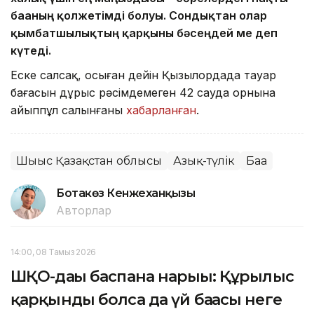
бағаның қолжетімді болуы. Сондықтан олар
қымбатшылықтың қарқыны бәсеңдей ме деп
күтеді.
Еске салсақ, осыған дейін Қызылордада тауар
бағасын дұрыс рәсімдемеген 42 сауда орнына
айыппұл салынғаны
хабарланған
.
Шығыс Қазақстан облысы
Азық-түлік
Баға
Ботакөз Кенжеханқызы
Авторлар
14:00, 08 Тамыз 2026
ШҚО-дағы баспана нарығы: Құрылыс
қарқынды болса да үй бағасы неге