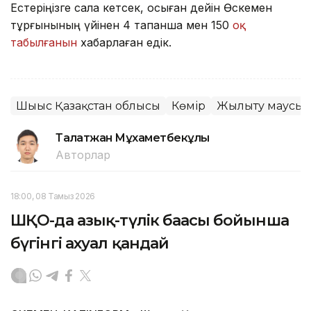
Естеріңізге сала кетсек, осыған дейін Өскемен
тұрғынының үйінен 4 тапанша мен 150
оқ
табылғанын
хабарлаған едік.
Шығыс Қазақстан облысы
Көмір
Жылыту маусы
Талғатжан Мұхаметбекұлы
Авторлар
18:00, 08 Тамыз 2026
ШҚО-да азық-түлік бағасы бойынша
бүгінгі ахуал қандай