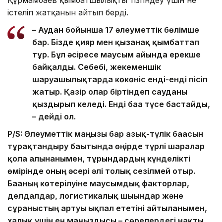
Құрмамбаев қымбатшылықты тізгіндеу үшін не
істеліп жатқанын айтып берді.
– Аудан бойынша 17 әлеуметтік бөлімше
бар. Бізде қияр мен қызанақ қымбаттап
тұр. Бұл әсіресе маусым айында ерекше
байқалды. Себебі, жекеменшік
шаруашылықтарда көкөніс енді-енді пісіп
жатыр. Қазір олар біртіндеп сауданы
қыздырып келеді. Енді баға түсе бастайды,
– дейді ол.
P/S: Әлеуметтік маңызы бар азық-түлік бағасын
тұрақтандыру бағытында өңірде түрлі шаралар
қолға алынғанымен, тұрғындардың күнделікті
өмірінде оның әсері әлі толық сезілмей отыр.
Бағаның көтерілуіне маусымдық факторлар,
делдалдар, логистикалық шығындар және
сұраныстың артуы ықпал ететіні айтылғанымен,
халық үшін ең маңыздысы – сөрелердегі нақты