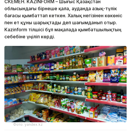
ӨСКЕМЕН. KAZINFORM – Шығыс Қазақстан
облысындағы бірнеше қала, ауданда азық-түлік
бағасы қымбаттап кеткен. Халық негізінен көкөніс
пен ет құны шарықтады деп шағымданып отыр.
Kazinform тілшісі бұл мақалада қымбатшылықтың
себебіне үңіліп көрді.
Фото: yandex.kz