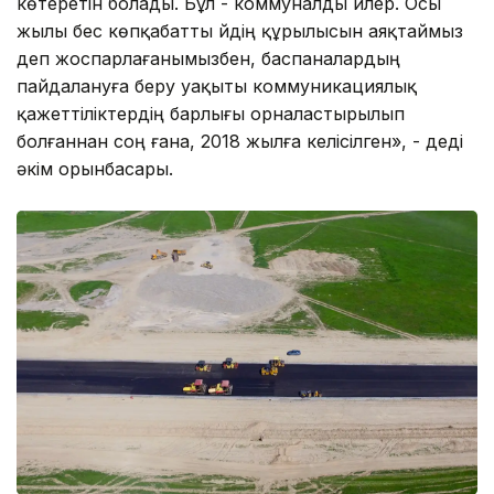
көтеретін болады. Бұл - коммуналды үйлер. Осы
жылы бес көпқабатты үйдің құрылысын аяқтаймыз
деп жоспарлағанымызбен, баспаналардың
пайдалануға беру уақыты коммуникациялық
қажеттіліктердің барлығы орналастырылып
болғаннан соң ғана, 2018 жылға келісілген», - деді
әкім орынбасары.