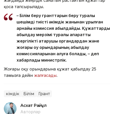
жағдайда жеңілдік санатын растайтын құжаттар
қоса тапсырылады.
– Білім беру гранттарын беру туралы
шешімді тиісті әкімдік жанынан құрылған
арнайы комиссия қабылдайды. Құжаттарды
қабылдау мерзімі туралы ақпаратты
жергілікті атқарушы органдардан және
жоғары оқу орындарының қабылдау
комиссияларынан алуға болады, – деп
хабарлады министрлік.
Жоғары оқу орындарына құжат қабылдау 25
тамызға дейін
жалғасады
.
Әкімдік
Білім
Грант
Асхат Райқұл
Авторлар