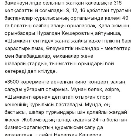
Заманауи үлгіде салынып жатқан қалашықта 316
көпқабатты үй соғылады. 9, 12, 16 қабаттан тұратын
баспаналар құрылысының орталығында көлемі 49
га болатын саябақ алаңы орналаспақ. Қала әкімінің
орынбасары Нұралхан Көшеровтың айтуынша,
«Шымкент-ситиде» жанға жайлы қажеттіліктің бәрі
қарастырылмақ. Әлеуметтік нысандар - мектептер
мен балабақшалар, емханалар және
шаһарлықтардың тынығатын орындары бой
көтереді деп күтілуде.
«3500 көрерменге арналған кино-концерт залын
салуды ұйғарып отырмыз. Мұнан бөлек, әзірге,
«Шымкент-арена» деп атап отырған спорт
кешенінің құрылысы басталады. Мұнда, ең
бастысы, шаһар тұрғындары үшін қолайлы жағдай
жасау. Жобамыздың ішінде ауданы 24 га болатын
бизнес-орталықтың құрылысын салу да
көзделген», - дейді Нұралхан Көшеров.