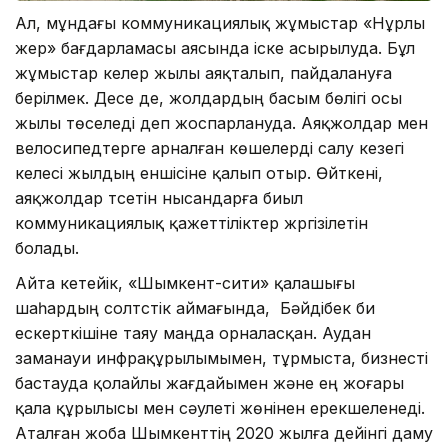
Ал, мұндағы коммуникациялық жұмыстар «Нұрлы
жер» бағдарламасы аясында іске асырылуда. Бұл
жұмыстар келер жылы аяқталып, пайдалануға
берілмек. Десе де, жолдардың басым бөлігі осы
жылы төселеді деп жоспарлануда. Аяқжолдар мен
велосипедтерге арналған көшелерді салу кезегі
келесі жылдың еншісіне қалып отыр. Өйткені,
аяқжолдар түсетін нысандарға биыл
коммуникациялық қажеттіліктер жүргізілетін
болады.
Айта кетейік, «Шымкент-сити» қалашығы
шаһардың солтүстік аймағында, Бәйдібек би
ескерткішіне таяу маңда орналасқан. Аудан
заманауи инфрақұрылымымен, тұрмыста, бизнесті
бастауда қолайлы жағдайымен және ең жоғары
қала құрылысы мен сәулеті жөнінен ерекшеленеді.
Аталған жоба Шымкенттің 2020 жылға дейінгі даму