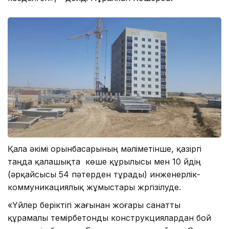
Қала әкімі орынбасарының мәліметінше, қазіргі
таңда қалашықта көше құрылысы мен 10 үйдің
(әрқайсысы 54 пәтерден тұрады) инженерлік-
коммуникациялық жұмыстары жүргізілуде.
«Үйлер беріктігі жағынан жоғары санатты
құрамалы темірбетонды конструкциялардан бой