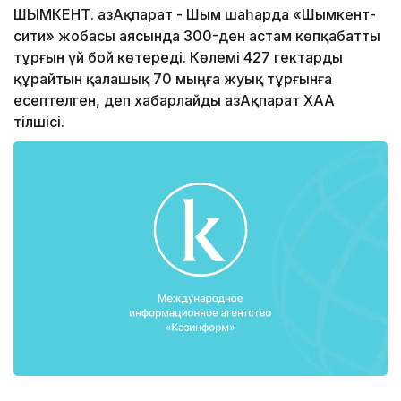
ШЫМКЕНТ. ҚазАқпарат - Шым шаһарда «Шымкент-
сити» жобасы аясында 300-ден астам көпқабатты
тұрғын үй бой көтереді. Көлемі 427 гектарды
құрайтын қалашық 70 мыңға жуық тұрғынға
есептелген, деп хабарлайды ҚазАқпарат ХАА
тілшісі.