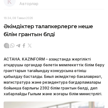
Авторлар
16:34, 08 Тамыз 2026
Әкімдіктер талапкерлерге неше
білім грантын бөлді
АСТАНА. KAZINFORM – Қазақстанда жергілікті
атқарушы органдар бөлетін мемлекеттік білім беру
гранттарын тағайындау конкурсына өтініш
қабылдау басталды. Биыл әкімдіктер бакалавриат,
магистратура және резидентура бағдарламалары
бойынша барлығы 2392 білім грантын бөлді, деп
хабарлайды Ғылым және жоғары білім министрлігі.