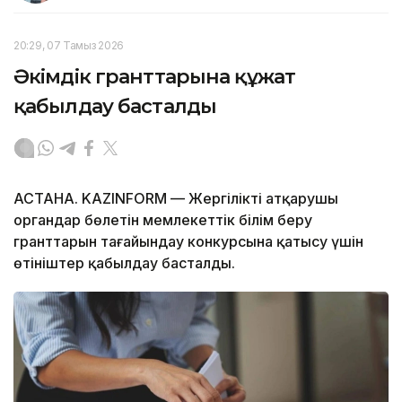
20:29, 07 Тамыз 2026
Әкімдік гранттарына құжат
қабылдау басталды
АСТАНА. KAZINFORM — Жергілікті атқарушы
органдар бөлетін мемлекеттік білім беру
гранттарын тағайындау конкурсына қатысу үшін
өтініштер қабылдау басталды.