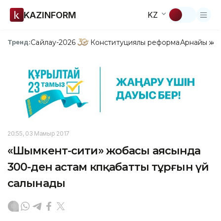
KAZINFORM
KZ
Сайлау-2026
Конституциялық реформа
Арнайы жо
Тренд:
20:55, 03 Мамыр 2017
«Шымкент-сити» жобасы аясында
300-ден астам көпқабатты тұрғын үй
салынады