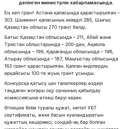
делінген министрлік хабарламасында.
Ең көп грант Астана қаласында қарастырылған –
303. Шымкент қаласының әкімдігі 285, Шығыс
Қазақстан облысы 270 грант бөлді.
Батыс Қазақстан облысында – 211, Абай және
Түркістан облыстарында – 200-ден, Ақмола
облысында – 199, Қарағанды облысында – 198,
Атырау облысында – 187, Маңғыстау облысында
163 грант қарастырылған. Қалған өңірлердің
әрқайсысы 100-ге жуық грант ұсынды.
Конкурсқа қатысу үшін талапкерлер өздері
таңдаған жоғары оқу орнының қабылдау
комиссиясына өтініш беруі керек.
Өтінішке білім туралы құжат, негізгі ҰБТ
сертификаты, жеке басын куәландыратын
құжаттың көшірмесі, сондай-ақ бар болған