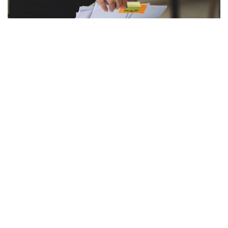
Фото: Астана әкімдігі
Жыл сайын әкімдіктер өңірлер үшін сұранысқа
ие және басым бағыттар бойынша кадрларды
мақсатты даярлауға білім беру гранттарын бөледі.
Биыл жергілікті атқарушы органдар (бакалавриат,
магистратура, резидентура бағдарламалары
бойынша) оқуға 2392 білім беру грантын бөлді.
— Ең көп грантты Астана қаласының
әкімдігі — 303, Шымкент қаласы — 285
грант, Шығыс Қазақстан облысы — 270
гранттан бөлді. Одан кейін Батыс
Қазақстан облысы — 211 грант, Абай облысы