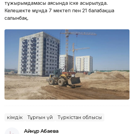
тұжырымдамасы аясында іске асырылуда.
Келешекте мұнда 7 мектеп пен 21 балабақша
салынбақ.
Әкімдік
Тұрғын үй
Түркістан облысы
Айнұр Ақбаева