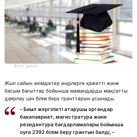
Фото: gov.kz
Жыл сайын әкімдіктер өңірлерге қажетті және
басым бағыттар бойынша мамандарды мақсатты
даярлау үшін білім беру гранттарын ұсынады.
– Биыл жергілікті атқарушы органдар
бакалавриат, магистратура және
резидентура бағдарламалары бойынша
оқуға 2392 білім беру грантын бөлді, –