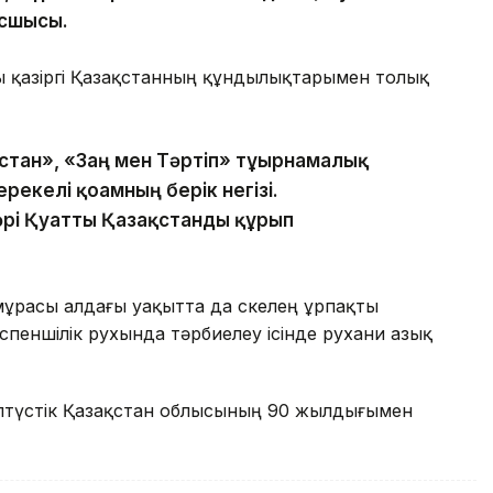
асшысы.
мы қазіргі Қазақстанның құндылықтарымен толық
стан», «Заң мен Тәртіп» тұғырнамалық
екелі қоғамның берік негізі.
 әрі Қуатты Қазақстанды құрып
расы алдағы уақытта да өскелең ұрпақты
пеншілік рухында тәрбиелеу ісінде рухани азық
олтүстік Қазақстан облысының 90 жылдығымен