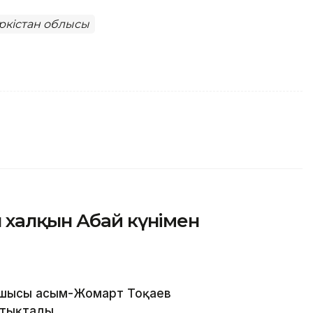
ркістан облысы
 халқын Абай күнімен
шысы Қасым-Жомарт Тоқаев
ттықтады.