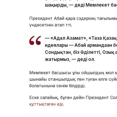
шақырды, — деді Мемлекет б
Президент Абай қара сөздерінің тағылы
үндесетінін атап өтті.
— «Адал Азамат», «Таза Қазақ
идеялары — Абай армандаған бер
Сондықтан, біз Әділетті, Озық
жатырмыз, — деді ол.
Мемлекет басшысы ұлы ойшылдың мол мұ
шынайы отаншылдық пен туған елге сүйіс
болатынына сенім білдірді.
Еске салайық, бұған дейін Президент С
құттықтаған еді.