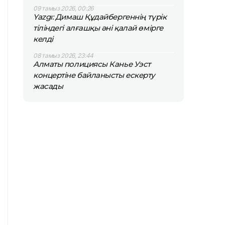
09 тамыз 2026, 00:26
Yazgı: Димаш Құдайбергеннің түрік
тіліндегі алғашқы әні қалай өмірге
келді
08 тамыз 2026, 23:44
Алматы полициясы Канье Уэст
концертіне байланысты ескерту
жасады