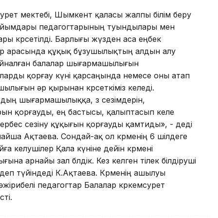
урет мектебі, Шымкент қаласы жалпы білім беру
у ұйымдары педагогтарының туындылары мен
ы көрсетілді. Барлығы жүзден аса еңбек
ар арасында құқық бұзушылықтың алдын алу
ге айналған балалар шығармашылығын
арды қорғау күні қарсаңында немесе оны атап
ашылығын әр қырынан көрсеткіміз келеді.
ардың шығармашылыққа, өз сезімдерін,
арын қорғауды, ең бастысы, қалыптасып келе
ербес сезіну құқығын қорғауды қамтиды», - деді
ша Ақтаева. Сондай-ақ ол көрменің 6 шілдеге
йға келушілер Қала күніне дейін көрмені
а арнайы зал бөлдік. Кез келген тілек білдіруші
деп түйіндеді К.Ақтаева. Көрменің ашылуы
әжірибелі педагогтар Балалар көркемсурет
сті.