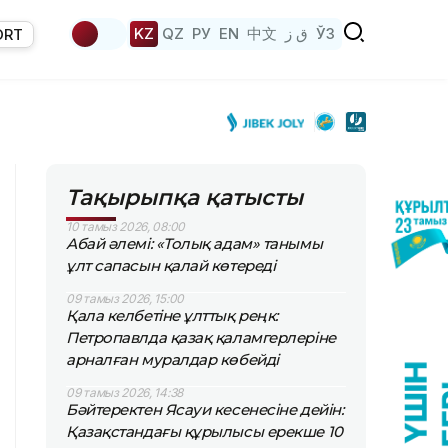
KZ
QZ
РУ
EN
中文
ق ز
ЎЗ
ORT
Тақырыпқа қатысты
10 тамыз 2026, 08:00
Абай әлемі: «Толық адам» танымы
ұлт сапасын қалай көтереді
09 тамыз 2026, 15:00
Қала келбетіне ұлттық реңк:
Петропавлда қазақ қаламгерлеріне
арналған муралдар көбейді
09 тамыз 2026, 14:38
Бәйтеректен Ясауи кесенесіне дейін:
Қазақстандағы құрылысы ерекше 10