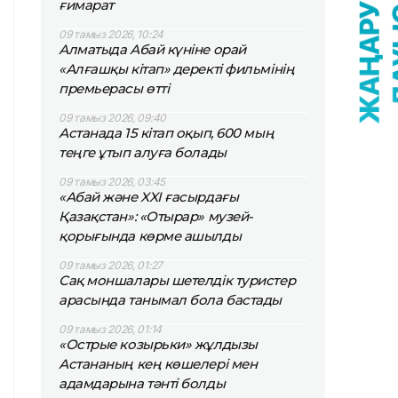
ғимарат
09 тамыз 2026, 10:24
Алматыда Абай күніне орай
«Алғашқы кітап» деректі фильмінің
премьерасы өтті
09 тамыз 2026, 09:40
Астанада 15 кітап оқып, 600 мың
теңге ұтып алуға болады
09 тамыз 2026, 03:45
«Абай және XXI ғасырдағы
Қазақстан»: «Отырар» музей-
қорығында көрме ашылды
09 тамыз 2026, 01:27
Сақ моншалары шетелдік туристер
арасында танымал бола бастады
09 тамыз 2026, 01:14
«Острые козырьки» жұлдызы
Астананың кең көшелері мен
адамдарына тәнті болды