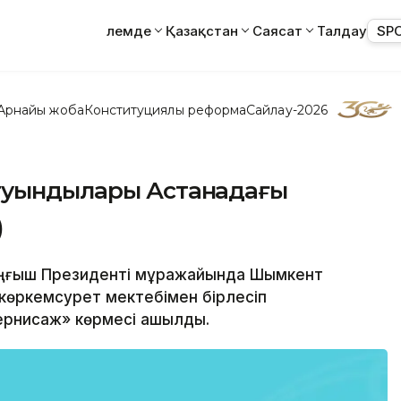
Әлемде
Қазақстан
Саясат
Талдау
SP
Арнайы жоба
Конституциялық реформа
Сайлау-2026
 туындылары Астанадағы
)
Тұңғыш Президенті мұражайында Шымкент
көркемсурет мектебімен бірлесіп
рнисаж» көрмесі ашылды.