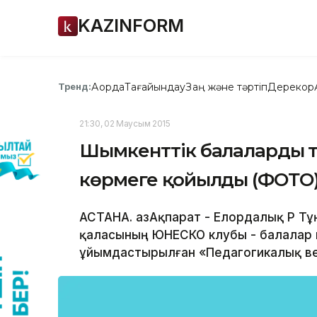
KAZINFORM
Ақорда
Тағайындау
Заң және тәртіп
Дерекқор
Тренд:
21:30, 02 Маусым 2015
Шымкенттік балалардың
көрмеге қойылды (ФОТО
АСТАНА. ҚазАқпарат - Елордалық ҚР 
қаласының ЮНЕСКО клубы - балалар 
ұйымдастырылған «Педагогикалық ве