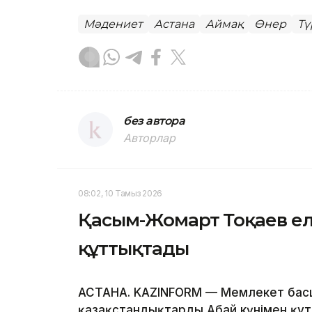
Мәдениет
Астана
Аймақ
Өнер
Тү
без автора
Авторлар
08:02, 10 Тамыз 2026
Қасым-Жомарт Тоқаев ел
құттықтады
АСТАНА. KAZINFORM — Мемлекет бас
қазақстандықтарды Абай күнімен құ