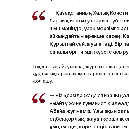
— Қазақстанның Халық Конститу
барлық институттарын түбегейл
шын мәнінде, ұзақ мерзімге ар
айқындайтын ерекше кезең. Кө
Құрылтай сайлауы өтеді. Бір
сапалы әрі тиімді жүзеге асыруғ
Тоқаевтың айтуынша, жүргізіліп жатқан ө
құндылықтарын азаматтардың санасына 
жол ашу.
— Біз қоғамда жаңа этиканы қа
нығайту және гуманистік идеа
Абайға жүгінеміз. Ұлы ақын хал
еңбекқорлық, жауапкершілік с
ұғындырды, көрегендік танытып,