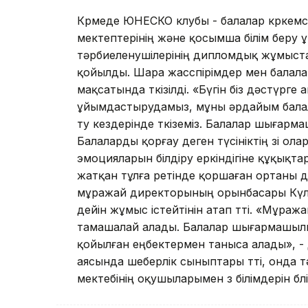
Көрмеде ЮНЕСКО клубы - балалар көркемс
мектептерінің және қосымша білім бер
тәрбиеленушілерінің дипломдық жұмыстар
қойылды. Шара жасөспірімдер мен балал
мақсатында өткізілді. «Бүгін біз дәстүр
ұйымдастырудамыз, мұны әрдайым балал
өту кездерінде өткіземіз. Балалар шығарм
Балаларды қорғау деген түсініктің өзі ол
эмоцияларын білдіру еркіндігіне құқықт
жатқан тұлға ретінде қоршаған ортаны д
мұражай директорының орынбасары Күлай
дейін жұмыс істейтінін атап өтті. «Мұража
тамашалай алады. Балалар шығармашылығын
қойылған еңбектермен таныса алады», - 
аясында шеберлік сыныптары өтті, онда т
мектебінің оқушыларымен өз білімдерін бөлі