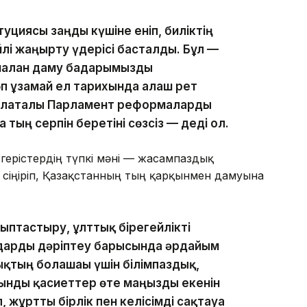
циясы заңды күшіне еніп, биліктің
і жаңғырту үдерісі басталды. Бұл —
налған даму бағдарымызды
п ұзамай ел тарихында алғаш рет
 палаталы Парламент реформаларды
а тың серпін беретіні сөзсіз — деді ол.
згерістердің түпкі мәні — жасампаздық
сіңіріп, Қазақстанның тың қарқынмен дамуына
лыптастыру, ұлттық бірегейлікті
лдарды дәріптеу барысында әрдайым
ықтың болашағы үшін білімпаздық,
ынды қасиеттер өте маңызды екенін
 жұртты бірлік пен келісімді сақтауға