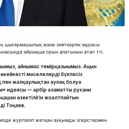
ң шығармашылық және зияткерлік мұрасы
зынасында айрықша орын алатынын атап өтті.
ағымыз, айнымас темірқазығымыз. Ақын
өкейкесті мәселелерді бүкпесіз
пен жалқаулықтан аулақ болуға
м» идеясы — әрбір азаматты рухани
ашан өзектілігін жоғалтпайтын
ді Тоқаев.
ізде жүргізіліп жатқан ауқымды өзгерістермен