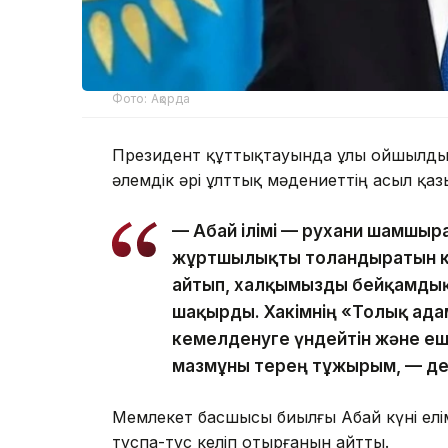
Фото: Ақорда
Президент құттықтауында ұлы ойшылды
әлемдік әрі ұлттық мәдениеттің асыл қа
— Абай ілімі — рухани шамшыр
жұртшылықты толғандыратын к
айтып, халқымызды бейқамдық 
шақырды. Хакімнің «Толық ада
кемелденуге үндейтін және ешқ
мазмұны терең тұжырым, — де
Мемлекет басшысы биылғы Абай күні елім
тұспа-тұс келіп отырғанын айтты.