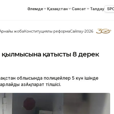
Әлемде
Қазақстан
Саясат
Талдау
SP
Арнайы жоба
Конституциялық реформа
Сайлау-2026
ткі қылмысына қатысты 8 дерек
азақстан облысында полицейлер 5 күн ішінде
барлайды ҚазАқпарат тілшісі.