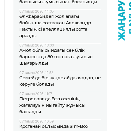
басшысы жұмысынан босатылды
07 тамыз 2026, 14:05
Әл-Фарабидегі жол апаты
бойынша сотталған Александр
Пактың ісі апелляциялық сотта
қаралды
07 тамыз 2026, 13:00
Ақмол облысындағы сенбілік
барысында 80 тоннаға жуық қоқыс
шығарылды
07 тамыз 2026, 12:52
Семейде бір күнде қайда аялдап, не
көруге болады
07 тамыз 2026, 11:17
Петропавлда Есіл өзенінің
жағалауын нығайту жұмысы
басталды
07 тамыз 2026, 10:59
Қостанай облысында Sim-Box