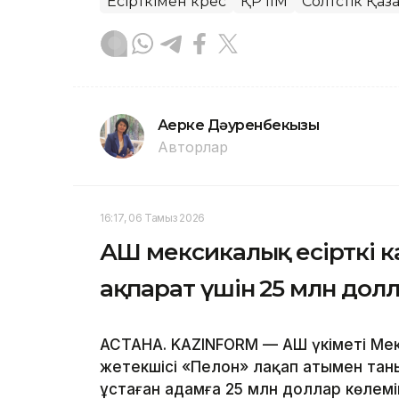
Есірткімен күрес
ҚР ІІМ
Солтүстік Қа
Ақерке Дәуренбекқызы
Авторлар
16:17, 06 Тамыз 2026
АҚШ мексикалық есірткі к
ақпарат үшін 25 млн дол
АСТАНА. KAZINFORM — АҚШ үкіметі Мек
жетекшісі «Пелон» лақап атымен тан
ұстаған адамға 25 млн доллар көлем