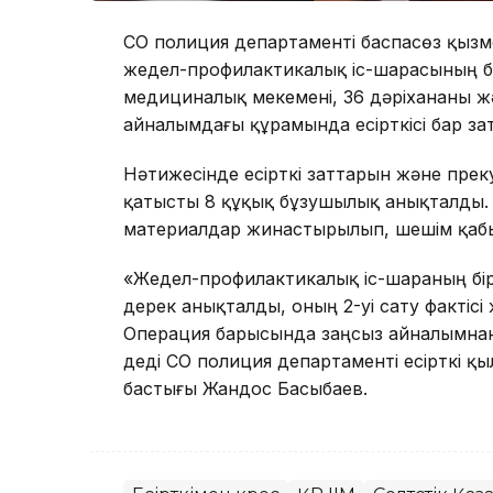
СҚО полиция департаменті баспасөз қызм
жедел-профилактикалық іс-шарасының бірі
медициналық мекемені, 36 дәріхананы жә
айналымдағы құрамында есірткісі бар з
Нәтижесінде есірткі заттарын және пр
қатысты 8 құқық бұзушылық анықталды. 
материалдар жинастырылып, шешім қабылд
«Жедел-профилактикалық іс-шараның бірі
дерек анықталды, оның 2-уі сату фактісі жә
Операция барысында заңсыз айналымнан 1 
деді СҚО полиция департаменті есірткі 
бастығы Жандос Басыбаев.