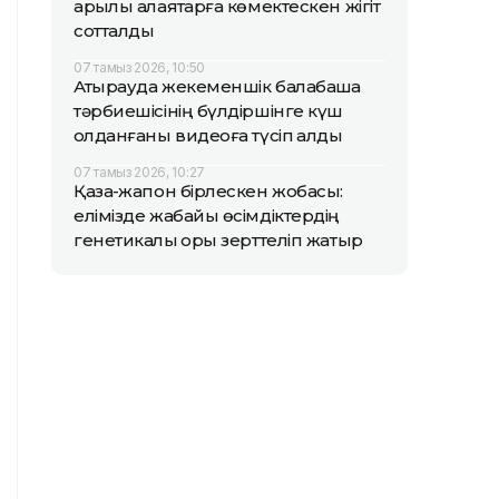
арқылы алаяқтарға көмектескен жігіт
сотталды
07 тамыз 2026, 10:50
Атырауда жекеменшік балабақша
тәрбиешісінің бүлдіршінге күш
қолданғаны видеоға түсіп қалды
07 тамыз 2026, 10:27
Қазақ-жапон бірлескен жобасы:
елімізде жабайы өсімдіктердің
генетикалық қоры зерттеліп жатыр