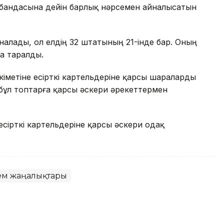
рабандасына дейін барлық нәрсемен айналысатын
налады, ол елдің 32 штатының 21-інде бар. Оның
та таралды.
үкіметіне есірткі картельдеріне қарсы шараларды
 бұл топтарға қарсы әскери әрекеттермен
ірткі картельдеріне қарсы әскери одақ
ем жаңалықтары