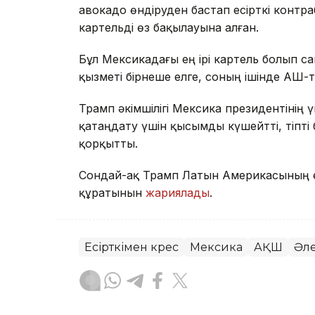
авокадо өндіруден бастап есірткі конт
картельді өз бақылауына алған.
Бұл Мексикадағы ең ірі картель болып са
қызметі бірнеше елге, соның ішінде АҚШ-
Трамп әкімшілігі Мексика президентінің 
қатаңдату үшін қысымды күшейтті, тіпті
қорқытты.
Сондай-ақ Трамп Латын Америкасының ес
құратынын
жариялады
.
Есірткімен күрес
Мексика
АҚШ
Әл