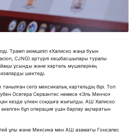
ді. Трамп әкімшілігі «Халиско жаңа буын
neracion, CJNG) әртүрлі көшбасшылары туралы
ыйақы ұсынды және картель мүшелерінің
визаларды шектеді.
танылған сегіз мексикалық картельдің бірі. Топ
убен Осегера Сервантес немесе «Эль Менчо»
қан кезде үлкен соққыға жығылды. АҚШ Халиско
келген бұл операция үшін барлау ақпаратын
өгей ұлы және Мексика мен АҚШ азаматы Гонсалес