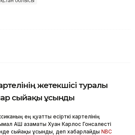
зақстан облысы
артелінің жетекшісі туралы
лар сыйақы ұсынды
сиканың ең қуатты есірткі картелінің
ымал АҚШ азаматы Хуан Карлос Гонсалесті
інде сыйақы ұсынды, деп хабарлайды
NBC