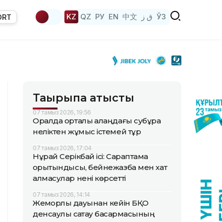
KZ
QZ
РУ
EN
中文
ق ز
ЎЗ
ORT
Тақырыпқа қатысты
07 тамыз 2026, 19:56
Оралда орталық алаңдағы субұрқақ
неліктен жұмыс істемей тұр
07 тамыз 2026, 17:04
Нұрай Серікбай ісі: Сараптама
қорытындысы, бейнежазба мен хат
алмасулар нені көрсетті
07 тамыз 2026, 14:14
Жемқорлық дауынан кейін БҚО
денсаулық сақтау басқармасының