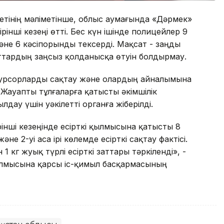
етінің мәліметінше, облыс аумағында «Дәрмек»
нші кезеңі өтті. Бес күн ішінде полицейлер 9
не 6 кәсіпорынды тексерді. Мақсат - заңды
аттардың заңсыз қолданысқа өтуін болдырмау.
екурсорларды сақтау және олардың айналымына
Жауапты тұлғаларға қатысты әкімшілік
ау үшін уәкілетті органға жіберілді.
нші кезеңінде есірткі қылмысына қатысты 8
не 2-уі аса ірі көлемде есірткі сақтау фактісі.
кг жуық түрлі есірткі заттары тәркіленді», -
қылмысына қарсы іс-қимыл басқармасының