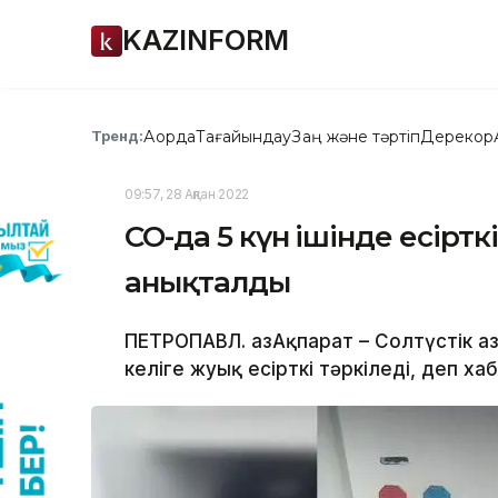
KAZINFORM
Ақорда
Тағайындау
Заң және тәртіп
Дерекқор
Тренд:
09:57, 28 Ақпан 2022
СҚО-да 5 күн ішінде есір
анықталды
ПЕТРОПАВЛ. ҚазАқпарат – Солтүстік Қ
келіге жуық есірткі тәркіледі, деп ха