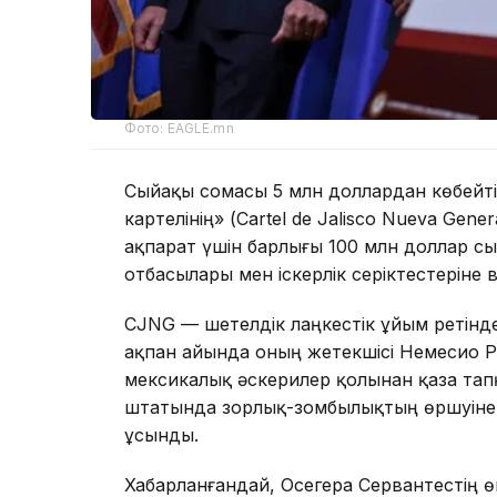
Фото: EAGLE.mn
Сыйақы сомасы 5 млн доллардан көбейтіл
картелінің» (Cartel de Jalisco Nueva Ge
ақпарат үшін барлығы 100 млн доллар с
отбасылары мен іскерлік серіктестеріне 
CJNG — шетелдік лаңкестік ұйым ретінде 
ақпан айында оның жетекшісі Немесио Р
мексикалық әскерилер қолынан қаза тап
штатында зорлық-зомбылықтың өршуіне ә
ұсынды.
Хабарланғандай, Осегера Сервантестің 