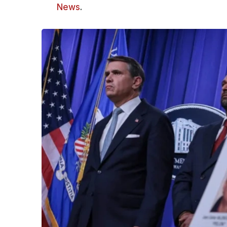
News
.