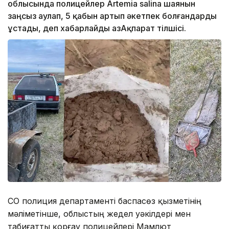
облысында полицейлер Artemia salina шаянын
заңсыз аулап, 5 қабын артып әкетпек болғандарды
ұстады, деп хабарлайды ҚазАқпарат тілшісі.
СҚО полиция департаменті баспасөз қызметінің
мәліметінше, облыстың жедел уәкілдері мен
табиғатты қорғау полицейлері Мамлют