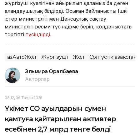
жүргізуші куәлігінен айырылып қаламыз ба деген
алаңдаушылық білдірді. Осыған байланысты Ішкі
істер министрлігі мен Денсаулық сақтау
министрлігі ресми түсіндірме беріп, қолданыстағы
тәртіпті
түсіндірді.
ҚазАвтоЖол
Жүргізуші
Жол
Солтүстік Қазақстан
Эльмира Оралбаева
Авторлар
08:12, 06 Тамыз 2026
Үкімет СҚО ауылдарын сумен
қамтуға қайтарылған активтер
есебінен 2,7 млрд теңге бөлді