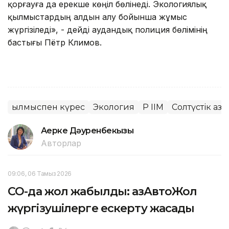
қорғауға да ерекше көңіл бөлінеді. Экологиялық
қылмыстардың алдын алу бойынша жұмыс
жүргізіледі», - дейді аудандық полиция бөлімінің
бастығы Пётр Климов.
Қылмыспен күрес
Экология
ҚР ІІМ
Солтүстік Қаз
Ақерке Дәуренбекқызы
Авторлар
09:06, 06 Тамыз 2026
СҚО-да жол жабылды: ҚазАвтоЖол
жүргізушілерге ескерту жасады