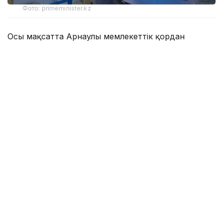
Фото: primeminister.kz
Осы мақсатта Арнаулы мемлекеттік қордан
Солтүстік Қазақстан облысындағы Преснов және
Соколов топтық су құбырларын
реконструкциялауды аяқтауға 2,7 млрд теңге
бөлінді.
Преснов топтық су құбырын реконструкциялау
жалпы саны 34,5 мың адам тұратын Есіл, Мамлют
және Жамбыл аудандарындағы 43 елді мекенді
сумен жабдықтауды жақсартуға мүмкіндік береді.
Үкіметтің баспасөз қызметі хабарлағандай, бүгінде
171 шақырым магистральдық су құбыры мен
тарату желілері, сондай-ақ 46 шақырым ауылішілік
су желілері тартылды. Суды жинақтауға, таратуға
және қажетті су қысымын қамтамасыз етуге
арналған қысым реттегіш құрылыстарын салу