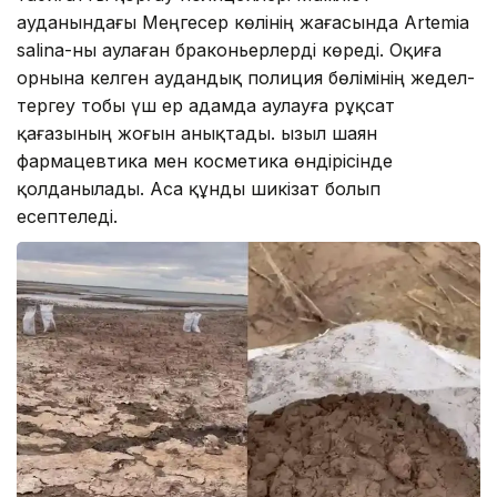
ауданындағы Меңгесер көлінің жағасында Artemia
salina-ны аулаған браконьерлерді көреді. Оқиға
орнына келген аудандық полиция бөлімінің жедел-
тергеу тобы үш ер адамда аулауға рұқсат
қағазының жоғын анықтады. Қызыл шаян
фармацевтика мен косметика өндірісінде
қолданылады. Аса құнды шикізат болып
есептеледі.