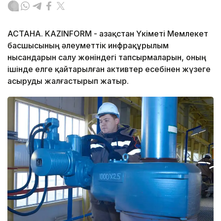
АСТАНА. KAZINFORM - Қазақстан Үкіметі Мемлекет
басшысының әлеуметтік инфрақұрылым
нысандарын салу жөніндегі тапсырмаларын, оның
ішінде елге қайтарылған активтер есебінен жүзеге
асыруды жалғастырып жатыр.