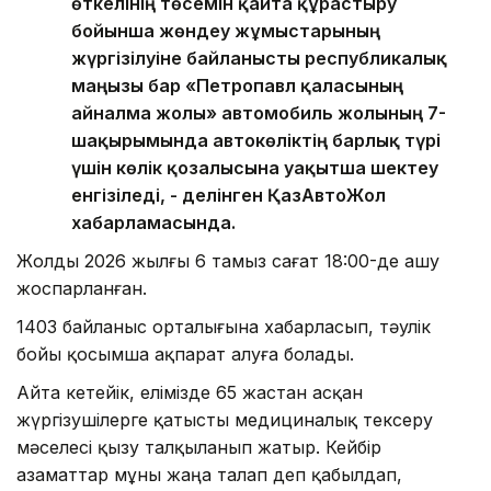
өткелінің төсемін қайта құрастыру
бойынша жөндеу жұмыстарының
жүргізілуіне байланысты республикалық
маңызы бар «Петропавл қаласының
айналма жолы» автомобиль жолының 7-
шақырымында автокөліктің барлық түрі
үшін көлік қозғалысына уақытша шектеу
енгізіледі, - делінген ҚазАвтоЖол
хабарламасында.
Жолды 2026 жылғы 6 тамыз сағат 18:00-де ашу
жоспарланған.
1403 байланыс орталығына хабарласып, тәулік
бойы қосымша ақпарат алуға болады.
Айта кетейік, елімізде 65 жастан асқан
жүргізушілерге қатысты медициналық тексеру
мәселесі қызу талқыланып жатыр. Кейбір
азаматтар мұны жаңа талап деп қабылдап,