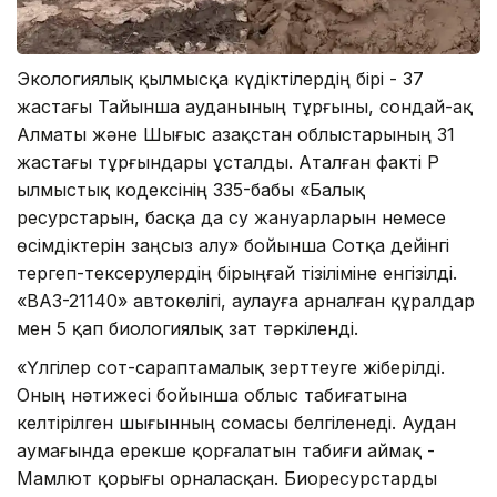
Экологиялық қылмысқа күдіктілердің бірі - 37
жастағы Тайынша ауданының тұрғыны, сондай-ақ
Алматы және Шығыс Қазақстан облыстарының 31
жастағы тұрғындары ұсталды. Аталған факті ҚР
Қылмыстық кодексінің 335-бабы «Балық
ресурстарын, басқа да су жануарларын немесе
өсімдіктерін заңсыз алу» бойынша Сотқа дейінгі
тергеп-тексерулердің бірыңғай тізіліміне енгізілді.
«ВАЗ-21140» автокөлігі, аулауға арналған құралдар
мен 5 қап биологиялық зат тәркіленді.
«Үлгілер сот-сараптамалық зерттеуге жіберілді.
Оның нәтижесі бойынша облыс табиғатына
келтірілген шығынның сомасы белгіленеді. Аудан
аумағында ерекше қорғалатын табиғи аймақ -
Мамлют қорығы орналасқан. Биоресурстарды