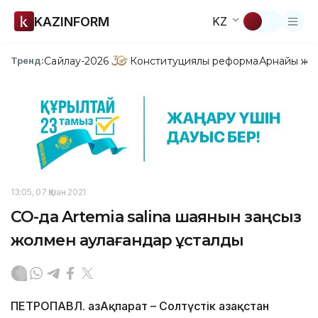
KAZINFORM
KZ
Сайлау-2026
Конституциялық реформа
Арнайы жо
Тренд:
13:05, 07 Қазан 2021
СҚО-да Artemia salina шаянын заңсыз
жолмен аулағандар ұсталды
ПЕТРОПАВЛ. ҚазАқпарат – Солтүстік Қазақстан