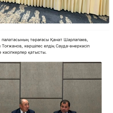
р палатасының төрағасы Қанат Шарлапаев,
ы Тоғжанов, көршілес елдің Сауда-өнеркәсіп
 кәсіпкерлер қатысты.