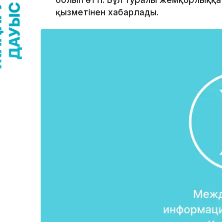
болып өтті. Бұл туралы жемқорлыққа
қызметінен хабарлады.