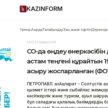
KAZINFORM
Ақорда
Тағайындау
Заң және тәртіп
Дерекқор
Тренд:
14:10, 27 Мамыр 2015
СҚО-да өңдеу өнеркәсібін
астам теңгені құрайтын 
асыру жоспарланған (ФО
ПЕТРОПАВЛ. ҚазАқпарат - Солтүстік 
қызмет істері және сыбайлас жемқо
кәсіпкерлік және туризм, ауыл шару
бұл саладағы қалалық бөлімдердің 