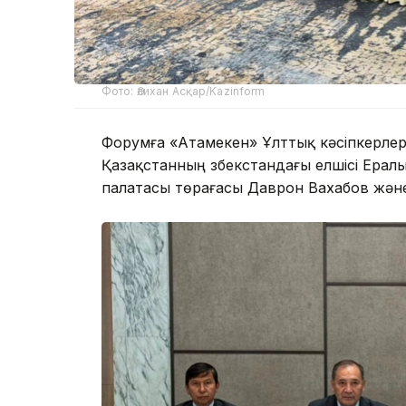
Фото: Әлихан Асқар/Kazinform
Форумға «Атамекен» Ұлттық кәсіпкерле
Қазақстанның Өзбекстандағы елшісі Ерал
палатасы төрағасы Даврон Вахабов және