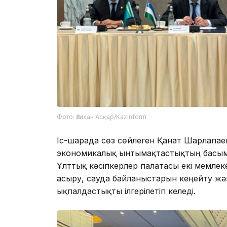
Фото: Әлихан Асқар/Kazinform
Іс-шарада сөз сөйлеген Қанат Шарлапае
экономикалық ынтымақтастықтың басым 
Ұлттық кәсіпкерлер палатасы екі мемле
асыру, сауда байланыстарын кеңейту жә
ықпалдастықты ілгерілетіп келеді.