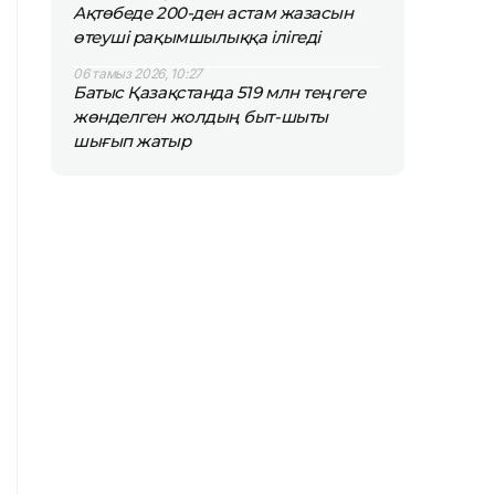
Ақтөбеде 200-ден астам жазасын
өтеуші рақымшылыққа ілігеді
06 тамыз 2026, 10:27
Батыс Қазақстанда 519 млн теңгеге
жөнделген жолдың быт-шыты
шығып жатыр