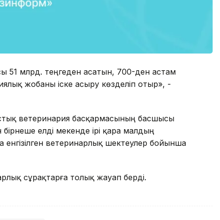
сы 51 млрд. теңгеден асатын, 700-ден астам
ялық жобаны іске асыру көзделіп отыр», -
ыстық ветеринария басқармасының басшысы
бірнеше елді мекенде ірі қара малдың
 енгізілген ветеринарлық шектеулер бойынша
барлық сұрақтарға толық жауап берді.