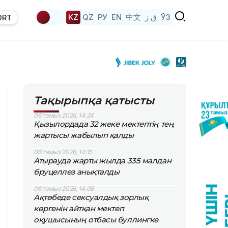
KZ
QZ
РУ
EN
中文
ق ز
ЎЗ
ORT
Тақырыпқа қатысты
06 тамыз 2026, 14:24
Қызылордада 32 жеке мектептің тең
жартысы жабылып қалды
06 тамыз 2026, 14:15
Атырауда жарты жылда 335 малдан
бруцеллез анықталды
06 тамыз 2026, 14:06
Ақтөбеде сексуалдық зорлық
көргенін айтқан мектеп
оқушысының отбасы буллингке