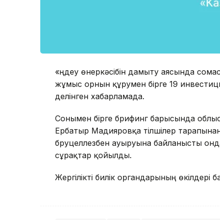
«Өңдеу өнеркәсібін дамыту аясында сома
жұмыс орнын құрумен бірге 19 инвестици
делінген хабарламада.
Сонымен бірге брифинг барысында обл
Ербатыр Мадияровқа тілшілер тарапынан 
бруцеллезбен ауыруына байланысты онда
сұрақтар қойылды.
Жергілікті билік органдарының өкілдері 