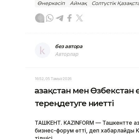
Өнеркәсіп
Аймақ
Солтүстік Қазақс
без автора
Авторлар
16:52, 05 Тамыз 2026
Қазақстан мен Өзбекстан
тереңдетуге ниетті
ТАШКЕНТ. KAZINFORM — Ташкентте Қаз
бизнес-форум өтті, деп хабарлайды Ka
тілшісі.