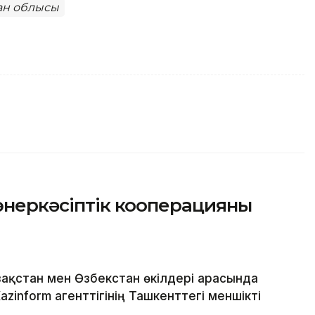
тан облысы
 өнеркәсіптік кооперацияны
ақстан мен Өзбекстан өкілдері арасында
zinform агенттігінің Ташкенттегі меншікті