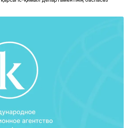
 қарсы іс-қимыл департаментінің баспасөз