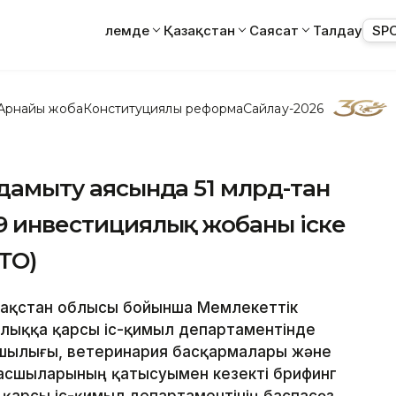
Әлемде
Қазақстан
Саясат
Талдау
SP
Арнайы жоба
Конституциялық реформа
Сайлау-2026
 дамыту аясында 51 млрд-тан
19 инвестициялық жобаны іске
ТО)
Қазақстан облысы бойынша Мемлекеттік
рлыққа қарсы іс-қимыл департаментінде
ашылығы, ветеринария басқармалары және
басшыларының қатысуымен кезекті брифинг