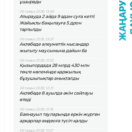
ұшырады
06 тамыз 2026, 13:46
Атырауда 2 айда 9 адам суға кетті:
Жайықты бақылауға 5 дрон
тартылды
06 тамыз 2026, 13:37
Ақтөбеде әлеуметтік нысандар
жылыту маусымына дайын ба
06 тамыз 2026, 12:52
Қызылордада 28 млрд 430 млн
теңге көлемінде қаржылық
бұзушылықтар анықталды
06 тамыз 2026, 12:21
Ақтөбеде 8 ауылда әкім сайлауы
өтеді
06 тамыз 2026, 12:16
Баянауыл тауларында еркін жүрген
арқарлар видеоға түсіп қалды
06 тамыз 2026, 11:07