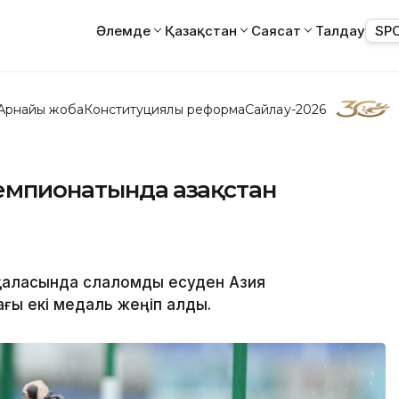
Әлемде
Қазақстан
Саясат
Талдау
SP
Арнайы жоба
Конституциялық реформа
Сайлау-2026
емпионатында Қазақстан
 қаласында слаломды есуден Азия
ғы екі медаль жеңіп алды.