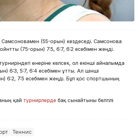
 Самсоновамен (55-орын) кездеседі. Самсонова
нтты (75-орын) 7:5, 6:7, 6:2 есебімен жеңді.
урниріндегі өнеріне келсек, ол екінші айналымда
 6:3, 5:7, 6:4 есебімен ұтты. Ал үшінші
) 6:2, 7:5 есебімен жеңді. Бұл қос спортшының
наның қай
турнирлерде
бақ сынайтыны белгілі
орт
Теннис