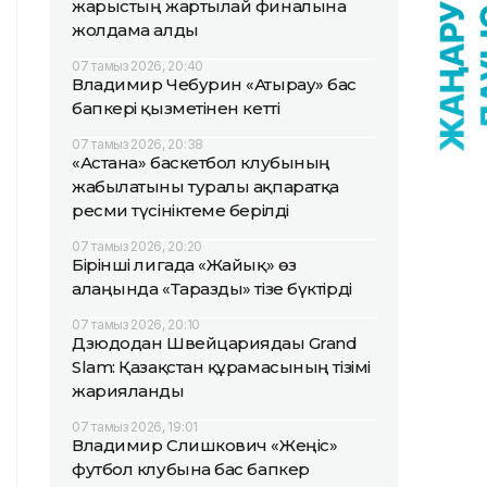
жарыстың жартылай финалына
жолдама алды
07 тамыз 2026, 20:40
Владимир Чебурин «Атырау» бас
бапкері қызметінен кетті
07 тамыз 2026, 20:38
«Астана» баскетбол клубының
жабылатыны туралы ақпаратқа
ресми түсініктеме берілді
07 тамыз 2026, 20:20
Бірінші лигада «Жайық» өз
алаңында «Таразды» тізе бүктірді
07 тамыз 2026, 20:10
Дзюдодан Швейцариядағы Grand
Slam: Қазақстан құрамасының тізімі
жарияланды
07 тамыз 2026, 19:01
Владимир Слишкович «Жеңіс»
футбол клубына бас бапкер