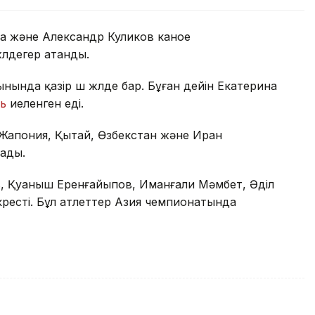
ва және Александр Куликов каное
лдегер атанды.
ында қазір үш жүлде бар. Бұған дейін Екатерина
ль
иеленген еді.
Жапония, Қытай, Өзбекстан және Иран
ады.
, Қуаныш Еренғайыпов, Иманғали Мәмбет, Әділ
үресті. Бұл атлеттер Азия чемпионатында