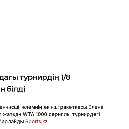
ағы турнирдің 1/8
 білді
ннисші, әлемнің екінші ракеткасы Елена
п жатқан WTA 1000 сериялы турнирдегі
абарлайды
Sports.kz
.