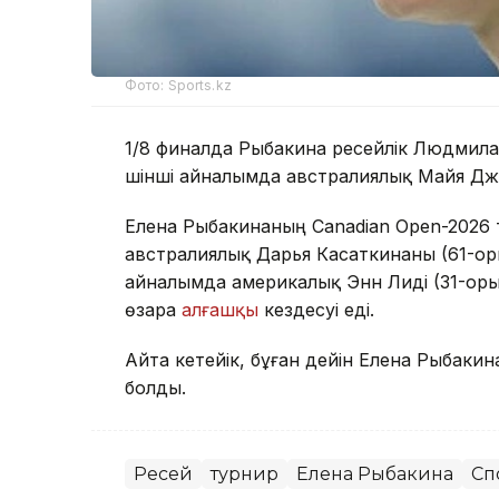
Фото: Sports.kz
1/8 финалда Рыбакина ресейлік Людмила
үшінші айналымда австралиялық Майя Джой
Елена Рыбакинаның Canadian Open-2026 т
австралиялық Дарья Касаткинаны (61-орын)
айналымда америкалық Энн Лиді (31-орын
өзара
алғашқы
кездесуі еді.
Айта кетейік, бұған дейін Елена Рыбаки
болды.
Ресей
турнир
Елена Рыбакина
Сп