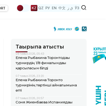
KZ
QZ
РУ
EN
中文
ق ز
ЎЗ
ORT
Тақырыпқа қатысты
08 тамыз 2026, 05:43
Елена Рыбакина Торонтодағы
турнирдің 1/8 финалындағы
қарсыласын білді
07 тамыз 2026, 23:20
Елена Рыбакина Торонто
турнирінің төртінші айналымына
өтті
07 тамыз 2026, 20:57
Соня Жиенбаева Испаниядағы