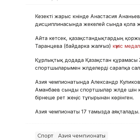
Кезекті жарыс күнінде Анастасия Ананье
дисциплинасында жекелей сында қола жү
Айта кетсек, қазақстандықтардың қоржын
Таранцева (байдарка жалғыз)
күміс меда
Құрлықтық додада Қазақстан құрамасы 
спортшыларымен жүлделерді сарапқа сал
Азия чемпионатында Александр Куликов
Аманбаев сынды спортшылар жүлде үшін к
бірнеше рет жеңіс тұғырынан көрінген.
Азия чемпионаты 17 тамызда аяқталады.
Спорт
Азия чемпионаты