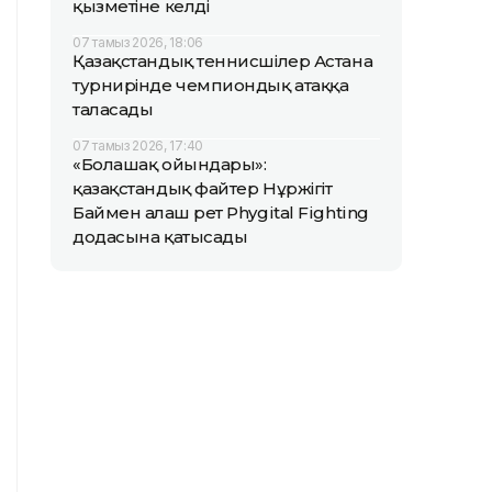
қызметіне келді
07 тамыз 2026, 18:06
Қазақстандық теннисшілер Астана
турнирінде чемпиондық атаққа
таласады
07 тамыз 2026, 17:40
«Болашақ ойындары»:
қазақстандық файтер Нұржігіт
Баймен алғаш рет Phygital Fighting
додасына қатысады