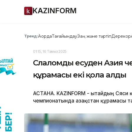
KAZINFORM
Ақорда
Тағайындау
Заң және тәртіп
Дерекқор
Тренд:
01:15, 16 Тамыз 2025
Слаломды есуден Азия ч
құрамасы екі қола алды
АСТАНА. KAZINFORM - Қытайдың Сяси
чемпионатында Қазақстан құрамасы та