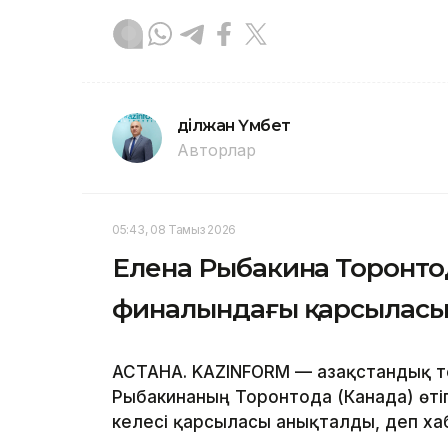
Әділжан Үмбет
Авторлар
05:43, 08 Тамыз 2026
Елена Рыбакина Торонтод
финалындағы қарсыласын
АСТАНА. KAZINFORM — Қазақстандық те
Рыбакинаның Торонтода (Канада) өті
келесі қарсыласы анықталды, деп х