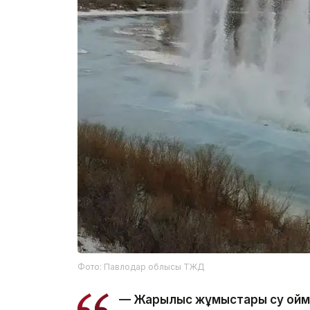
Фото: Павлодар облысы ТЖД
— Жарылыс жұмыстары су қойм