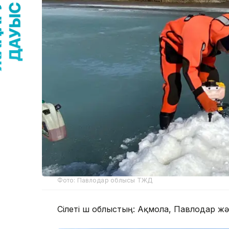
Фото: Павлодар облысы ТЖД
Сілеті үш облыстың: Ақмола, Павлодар жә