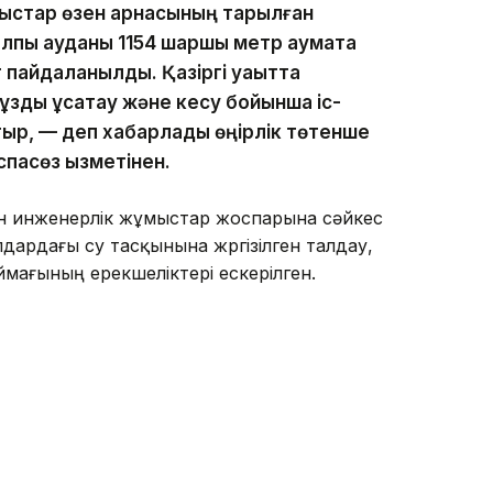
ыстар өзен арнасының тарылған
алпы ауданы 1154 шаршы метр аумақта
т пайдаланылды. Қазіргі уақытта
зды ұсақтау және кесу бойынша іс-
ыр, — деп хабарлады өңірлік төтенше
пасөз қызметінен.
ен инженерлік жұмыстар жоспарына сәйкес
ылдардағы су тасқынына жүргізілген талдау,
мағының ерекшеліктері ескерілген.