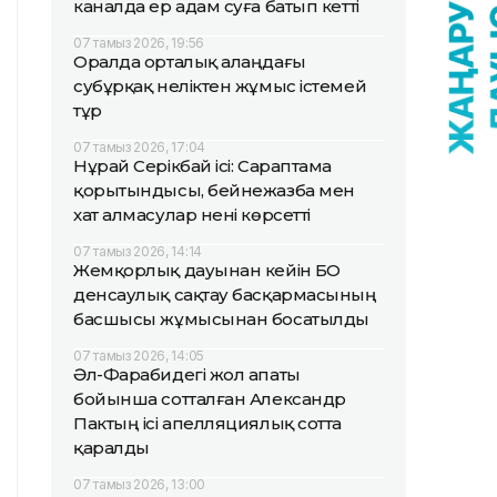
каналда ер адам суға батып кетті
07 тамыз 2026, 19:56
Оралда орталық алаңдағы
субұрқақ неліктен жұмыс істемей
тұр
07 тамыз 2026, 17:04
Нұрай Серікбай ісі: Сараптама
қорытындысы, бейнежазба мен
хат алмасулар нені көрсетті
07 тамыз 2026, 14:14
Жемқорлық дауынан кейін БҚО
денсаулық сақтау басқармасының
басшысы жұмысынан босатылды
07 тамыз 2026, 14:05
Әл-Фарабидегі жол апаты
бойынша сотталған Александр
Пактың ісі апелляциялық сотта
қаралды
07 тамыз 2026, 13:00