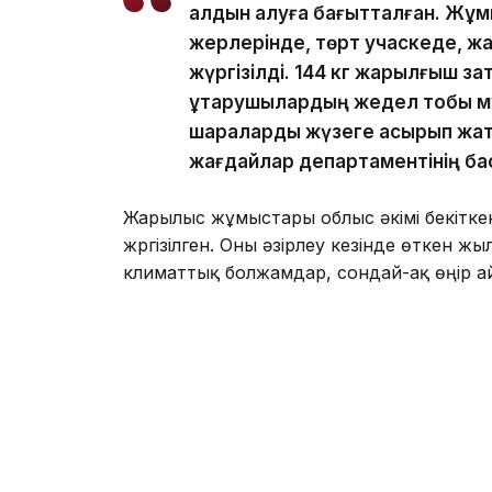
алдын алуға бағытталған. Жұм
жерлерінде, төрт учаскеде, ж
жүргізілді. 144 кг жарылғыш за
құтқарушылардың жедел тобы мұ
шараларды жүзеге асырып жат
жағдайлар департаментінің бас
Жарылыс жұмыстары облыс әкімі бекітк
жүргізілген. Оны әзірлеу кезінде өткен ж
климаттық болжамдар, сондай-ақ өңір ай