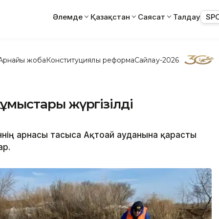
Әлемде
Қазақстан
Саясат
Талдау
SP
Арнайы жоба
Конституциялық реформа
Сайлау-2026
 жұмыстары жүргізілді
нің арнасы тасыса Ақтоғай ауданына қарасты
ар.