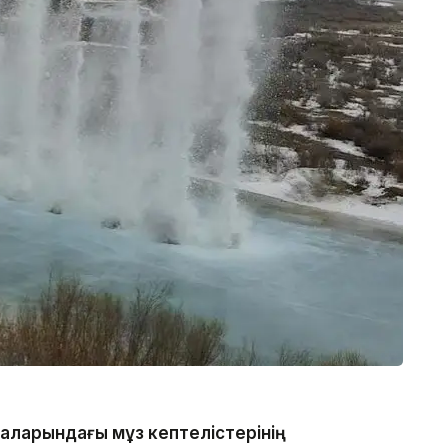
аларындағы мұз кептелістерінің