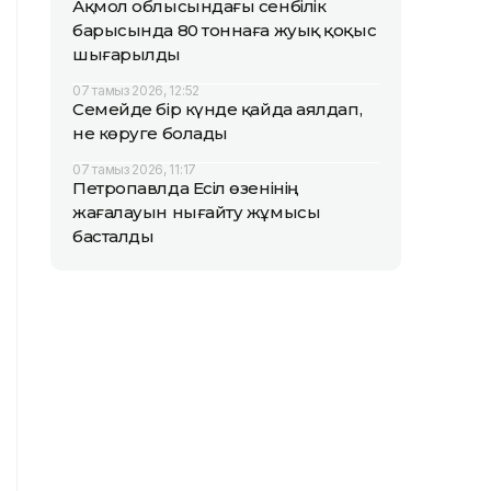
Ақмол облысындағы сенбілік
барысында 80 тоннаға жуық қоқыс
шығарылды
07 тамыз 2026, 12:52
Семейде бір күнде қайда аялдап,
не көруге болады
07 тамыз 2026, 11:17
Петропавлда Есіл өзенінің
жағалауын нығайту жұмысы
басталды