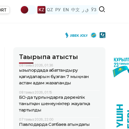
KZ
QZ
РУ
EN
中文
ق ز
ЎЗ
ORT
Тақырыпқа қатысты
08 тамыз 2026, 01:36
Қызылордада абаттандыру
қағидаларын бұзған 7 мыңнан
астам адам жазаланды
08 тамыз 2026, 01:15
БҚО-да тұрғындарға дөрекілік
танытқан шенеуніктер жауапқа
тартылды
07 тамыз 2026, 22:00
Павлодарда Сәтбаев атындағы