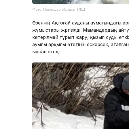
Фото: Павлодар облысы ТЖД
Өзеннің Ақтоғай ауданы аумағындағы арн
жұмыстары жүргізілді. Мамандардың айту
көтерілмей тұрып жару, қызыл суды өткі
ауылы арқылы өтетінін ескерсек, аталған 
ықпал етеді.