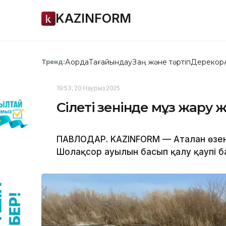
KAZINFORM
Ақорда
Тағайындау
Заң және тәртіп
Дерекқор
Тренд:
19:53, 20 Наурыз 2025
Сілеті өзенінде мұз жару
ПАВЛОДАР. KAZINFORM — Аталған өзен
Шолақсор ауылын басып қалу қаупі б