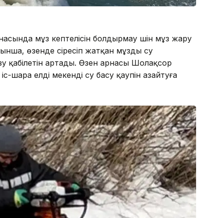
асында мұз кептелісін болдырмау үшін мұз жару
ынша, өзенде сіресіп жатқан мұзды су
зу қабілетін артады. Өзен арнасы Шолақсор
іс-шара елді мекенді су басу қаупін азайтуға