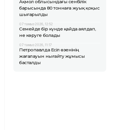
Ақмол облысындағы сенбілік
барысында 80 тоннаға жуық қоқыс
шығарылды
07 тамыз 2026, 12:52
Семейде бір күнде қайда аялдап,
не көруге болады
07 тамыз 2026, 11:17
Петропавлда Есіл өзенінің
жағалауын нығайту жұмысы
басталды