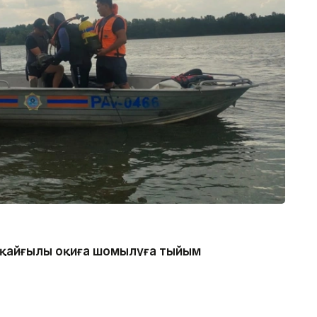
 қайғылы оқиға шомылуға тыйым
нде болған, - деп хабарлады