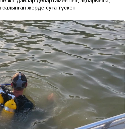
нше жағдайлар департаментінің ақпарынша,
салынған жерде суға түскен.