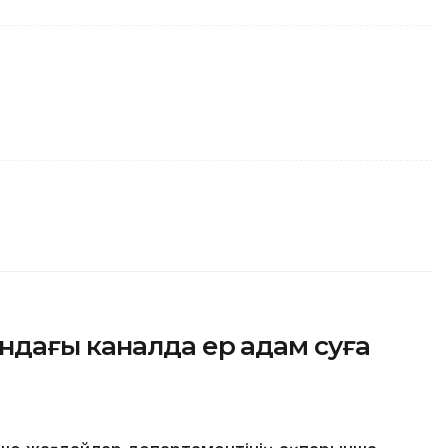
ндағы каналда ер адам суға