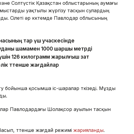
ар және Солтүстік Қазақстан облыстарының аумағы
ұмыстарды уақтылы жүргізу тасқын сулардың
ызды. Сілеті әр көктемде Павлодар облысының
насының тар үш учаскесінде
ауданы шамамен 1000 шаршы метрді
 үшін 126 килограмм жарылғыш зат
ірлік төтенше жағдайлар
у бойынша қосымша іс-шаралар өткізеді. Мұзды
ды.
шылар Павлодардағы Шолақсор ауылын тасқын
басып, төтенше жағдай режимі
жарияланды
.