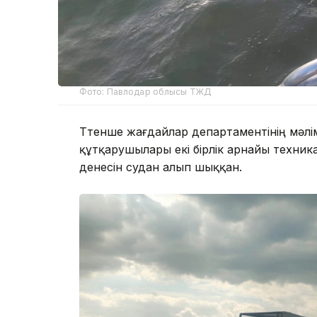
Фото: Павлодар облысы ТЖД
Төтенше жағдайлар департаментінің мәл
құтқарушылары екі бірлік арнайы техни
денесін судан алып шыққан.