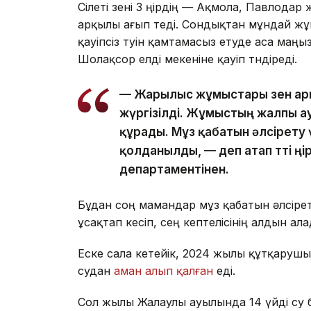
Сілеті өзені 3 өңірдің — Ақмола, Павлод
арқылы ағып өтеді. Сондықтан мұндай ж
қауіпсіз өтуін қамтамасыз етуде аса маң
Шолақсор елді мекеніне қауіп төндіреді.
— Жарылыс жұмыстары өзен ар
жүргізілді. Жұмыстың жалпы 
құрады. Мұз қабатын әлсірету
қолданылды, — деп атап өтті өң
департаментінен.
Бұдан соң мамандар мұз қабатын әлсірет
ұсақтап кесіп, сең кептелісінің алдын ала
Еске сала кетейік, 2024 жылы құтқару
судан
аман алып қалған
еді.
Сол жылы Жалаулы ауылында 14 үйді су 