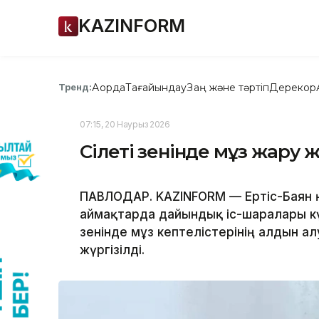
KAZINFORM
Ақорда
Тағайындау
Заң және тәртіп
Дерекқор
Тренд:
07:15, 20 Наурыз 2026
Сілеті өзенінде мұз жару
ПАВЛОДАР. KAZINFORM — Ертіс-Баян өңі
аймақтарда дайындық іс-шаралары кү
өзенінде мұз кептелістерінің алдын
жүргізілді.