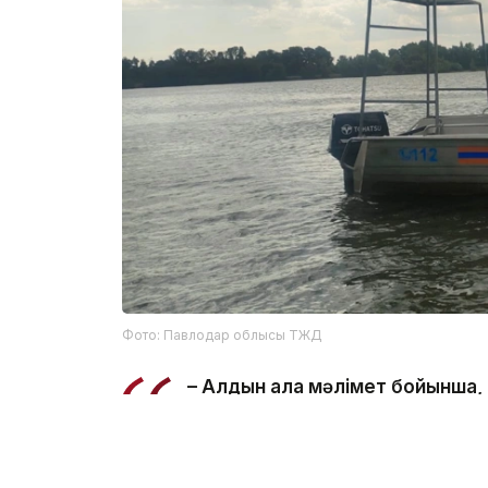
Фото: Павлодар облысы ТЖД
– Алдын ала мәлімет бойынша,
салынған жерде суға түсу кезі
ведомстводан.