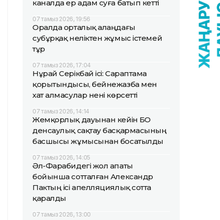
каналда ер адам суға батып кетті
07 тамыз 2026, 19:56
Оралда орталық алаңдағы
субұрқақ неліктен жұмыс істемей
тұр
07 тамыз 2026, 17:04
Нұрай Серікбай ісі: Сараптама
қорытындысы, бейнежазба мен
хат алмасулар нені көрсетті
07 тамыз 2026, 14:14
Жемқорлық дауынан кейін БҚО
денсаулық сақтау басқармасының
басшысы жұмысынан босатылды
07 тамыз 2026, 14:05
Әл-Фарабидегі жол апаты
бойынша сотталған Александр
Пактың ісі апелляциялық сотта
қаралды
07 тамыз 2026, 13:00