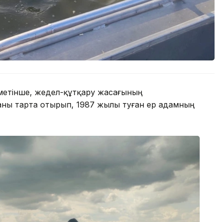
іметінше, жедел-құтқару жасағының
каны тарта отырып, 1987 жылы туған ер адамның