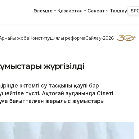
Әлемде
Қазақстан
Саясат
Талдау
SP
Арнайы жоба
Конституциялық реформа
Сайлау-2026
 жұмыстары жүргізілді
рінде көктемгі су тасқыны қаупі бар
шейтіле түсті. Ақтоғай ауданында Сілеті
 алуға бағытталған жарылыс жұмыстары