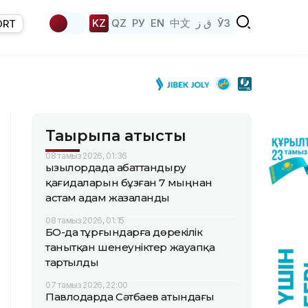
KZ
QZ
РУ
EN
中文
ق ز
ЎЗ
ORT
Тақырыпқа қатысты
08 тамыз 2026, 01:36
Қызылордада абаттандыру
қағидаларын бұзған 7 мыңнан
астам адам жазаланды
08 тамыз 2026, 01:15
БҚО-да тұрғындарға дөрекілік
танытқан шенеуніктер жауапқа
тартылды
07 тамыз 2026, 22:00
Павлодарда Сәтбаев атындағы