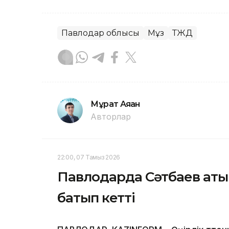
Павлодар облысы
Мұз
ТЖД
Мұрат Аяған
Авторлар
22:00, 07 Тамыз 2026
Павлодарда Сәтбаев аты
батып кетті