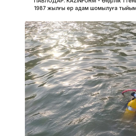
ПАВЛОДАР. KAZINFORM - Өңірлік төте
1987 жылғы ер адам шомылуға тыйым 