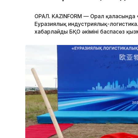
ОРАЛ. KAZINFORM — Орал қаласында 
Еуразиялық индустриялық-логистикалы
хабарлайды БҚО әкімінің баспасөз қызм