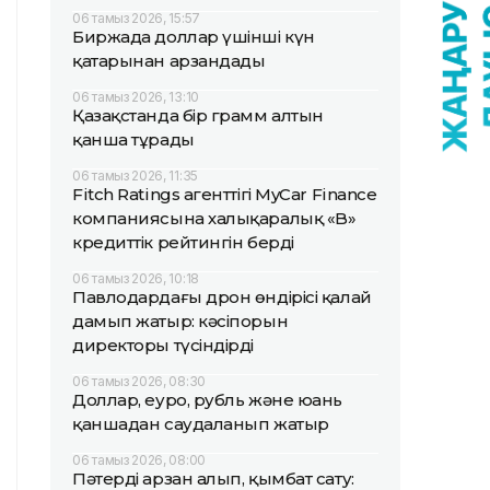
06 тамыз 2026, 15:57
Биржада доллар үшінші күн
қатарынан арзандады
06 тамыз 2026, 13:10
Қазақстанда бір грамм алтын
қанша тұрады
06 тамыз 2026, 11:35
Fitch Ratings агенттігі MyCar Finance
компаниясына халықаралық «B»
кредиттік рейтингін берді
06 тамыз 2026, 10:18
Павлодардағы дрон өндірісі қалай
дамып жатыр: кәсіпорын
директоры түсіндірді
06 тамыз 2026, 08:30
Доллар, еуро, рубль және юань
қаншадан саудаланып жатыр
06 тамыз 2026, 08:00
Пәтерді арзан алып, қымбат сату: