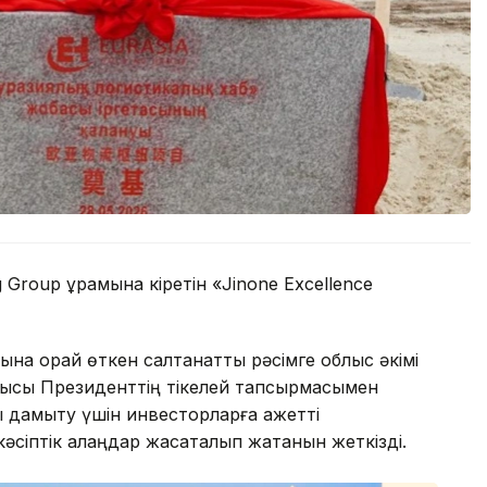
roup құрамына кіретін «Jinone Excellence
на орай өткен салтанатты рәсімге облыс әкімі
шысы Президенттің тікелей тапсырмасымен
 дамыту үшін инвесторларға қажетті
сіптік алаңдар жасақталып жатқанын жеткізді.