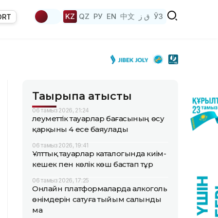
KZ
QZ
РУ
EN
中文
ق ز
ЎЗ
ORT
Тақырыпқа қатысты
06 тамыз 2026, 21:24
Әлеуметтік тауарлар бағасының өсу
қарқыны 4 есе баяулады
06 тамыз 2026, 19:41
Ұлттық тауарлар каталогында киім-
кешек пен көлік көш бастап тұр
06 тамыз 2026, 17:25
Онлайн платформаларда алкоголь
өнімдерін сатуға тыйым салынды
ма