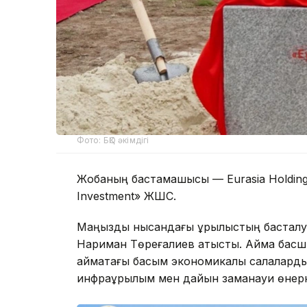
Фото: БҚО әкімдігі
Жобаның бастамашысы — Eurasia Holding G
Investment» ЖШС.
Маңызды нысандағы құрылыстың басталуы
Нариман Төреғалиев қатысты. Аймақ бас
аймақтағы басым экономикалық салаларды
инфрақұрылым мен дайын заманауи өнеркә