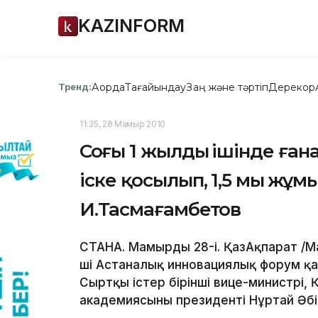
KAZINFORM
Ақорда
Тағайындау
Заң және тәртіп
Дерекқор
Тренд:
11:35, 28 Мамыр 2010
Соңғы 1 жылдың ішінде ған
іске қосылып, 1,5 мың жұ
И.Тасмағамбетов
СТАНА. Мамырдың 28-і. ҚазАқпарат /Ма
ші Астаналық инновациялық форум қ
Сыртқы істер бірінші вице-министрі
академиясының президенті Нұртай Әбі