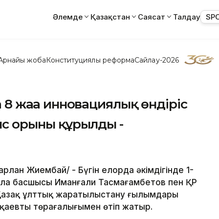
Әлемде
Қазақстан
Саясат
Талдау
SP
Арнайы жоба
Конституциялық реформа
Сайлау-2026
а 8 жаңа инновациялық өндіріс
мыс орыны құрылды -
рлан Жиембай/ - Бүгін елорда әкімдігінде 1-
ала басшысы Иманғали Тасмағамбетов пен ҚР
, Қазақ ұлттық жаратылыстану ғылымдары
қаевтың төрағалығымен өтіп жатыр.