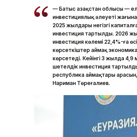
— Батыс Қазақстан облысы — ел
инвестициялық әлеуеті жағына
2025 жылдары негізгі капиталғ
инвестиция тартылды. 2026 жы
инвестиция көлемі 22,4%-ға өс
көрсеткіштер аймақ экономикас
көрсетеді. Кейінгі 3 жылда 4,
шетелдік инвестиция тартылды
республика аймақтары арасынд
Нариман Төреғалиев.