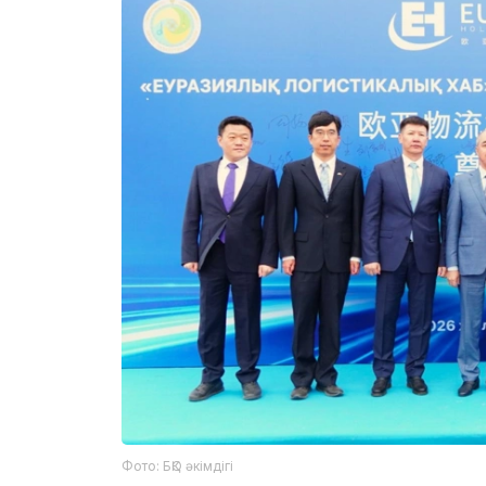
Фото: БҚО әкімдігі