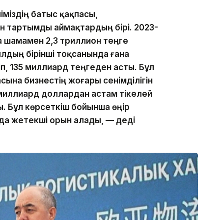
іміздің батыс қақпасы,
н тартымды аймақтардың бірі. 2023-
а шамамен 2,3 триллион теңге
лдың бірінші тоқсанында ғана
іп, 135 миллиард теңгеден асты. Бұл
ына бизнестің жоғары сенімділігін
9 миллиард доллардан астам тікелей
. Бұл көрсеткіш бойынша өңір
а жетекші орын алады, — деді