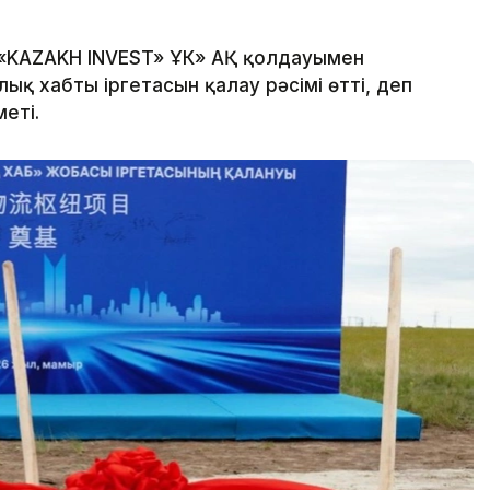
«KAZAKH INVEST» ҰК» АҚ қолдауымен
қ хабтың іргетасын қалау рәсімі өтті, деп
еті.