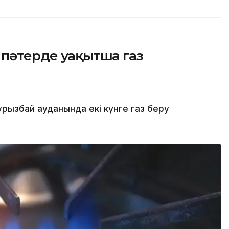
 пәтерде уақытша газ
ызбай ауданында екі күнге газ беру