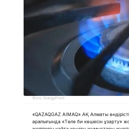
Фото: EnergyProm
«QAZAQGAZ AIMAQ» АҚ Алматы өндірісті
аралығында «Төле би көшесін ұзарту» ж
желілерін қайта көшіру жұмыстары жүргіз