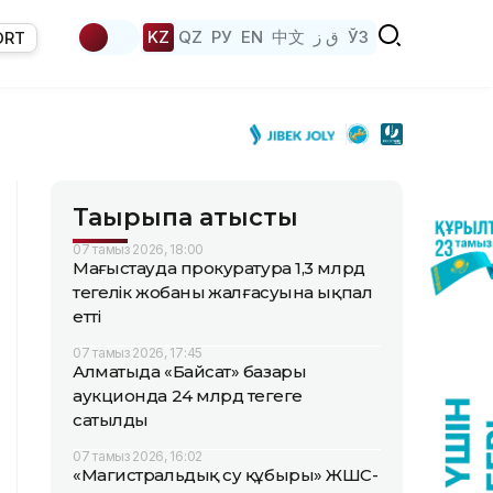
KZ
QZ
РУ
EN
中文
ق ز
ЎЗ
ORT
Тақырыпқа қатысты
07 тамыз 2026, 18:00
Маңғыстауда прокуратура 1,3 млрд
теңгелік жобаның жалғасуына ықпал
етті
07 тамыз 2026, 17:45
Алматыда «Байсат» базары
аукционда 24 млрд теңгеге
сатылды
07 тамыз 2026, 16:02
«Магистральдық су құбыры» ЖШС-