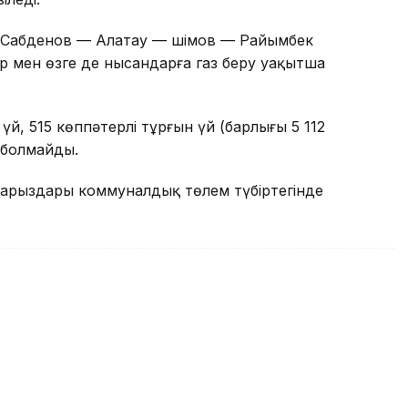
 Сабденов — Алатау — Әшімов — Райымбек
р мен өзге де нысандарға газ беру уақытша
й, 515 көппәтерлі тұрғын үй (барлығы 5 112
з болмайды.
арыздары коммуналдық төлем түбіртегінде