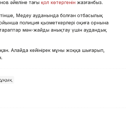
нов әйеліне тағы
қол көтергенін
жазғанбыз.
тінше, Медеу ауданында болған отбасылық
ойынша полиция қызметкерлері оқиға орнына
 тараптар мән-жайды анықтау үшін аудандық
тқан. Алайда кейінірек мұны жоққа шығарып,
.
құқық