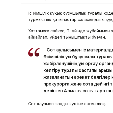
Іс Әкімшілік құқық бұзушылық туралы код
тұрмыстық қатынастар саласындағы құқы
Хаттамаға сәйкес, Т. үйінде жұбайымен
айқайлап, үйдегі тыныштықты бұзған.
– Сот қаулысымен іс материал
Әкімшілік құқық бұзушылық турал
жәбірленушінің құқық қорғау орг
келтіру туралы бастапқы арызын
жазаланатын әрекет белгілері
прокурорға және сотқа дейінгі
делінген Алматы соты таратқа
Сот қаулысы заңды күшіне енген жоқ.