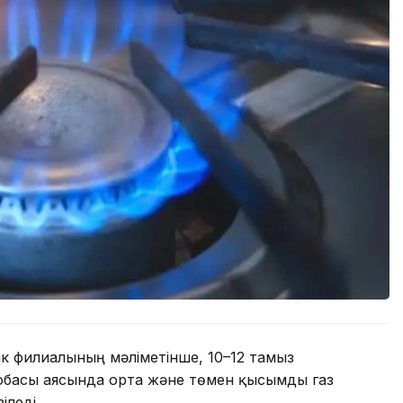
к филиалының мәліметінше, 10–12 тамыз
обасы аясында орта және төмен қысымды газ
іледі.