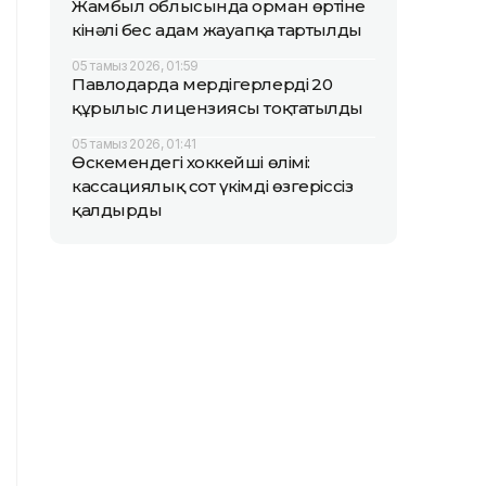
Жамбыл облысында орман өртіне
кінәлі бес адам жауапқа тартылды
05 тамыз 2026, 01:59
Павлодарда мердігерлердің 20
құрылыс лицензиясы тоқтатылды
05 тамыз 2026, 01:41
Өскемендегі хоккейші өлімі:
кассациялық сот үкімді өзгеріссіз
қалдырды