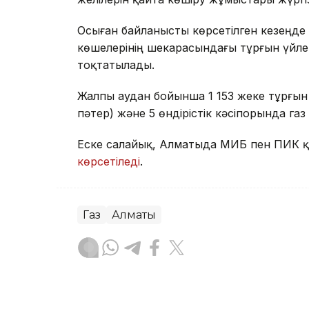
Осыған байланысты көрсетілген кезеңде
көшелерінің шекарасындағы тұрғын үйле
тоқтатылады.
Жалпы аудан бойынша 1 153 жеке тұрғын ү
пәтер) және 5 өндірістік кәсіпорында га
Еске салайық, Алматыда МИБ пен ПИК қ
көрсетіледі
.
Газ
Алматы