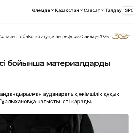
Әлемде
Қазақстан
Саясат
Талдау
SP
Арнайы жоба
Конституциялық реформа
Сайлау-2026
 ісі бойынша материалдарды
андандырылған ауданаралық әкімшілік құқық
Тұрлыхановқа қатысты істі қарады.