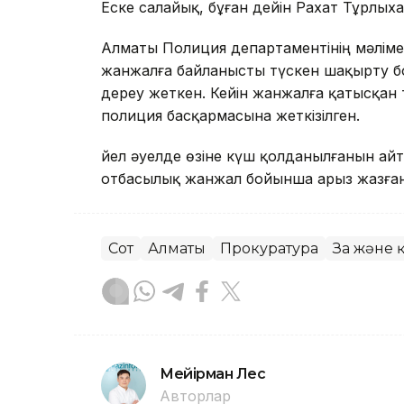
Еске салайық, бұған дейін Рахат Тұрлыха
Алматы Полиция департаментінің мәліме
жанжалға байланысты түскен шақырту б
дереу жеткен. Кейін жанжалға қатысқан
полиция басқармасына жеткізілген.
Әйел әуелде өзіне күш қолданылғанын ай
отбасылық жанжал бойынша арыз жазған
Сот
Алматы
Прокуратура
Заң және 
Мейірман Лес
Авторлар