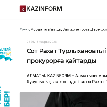
KAZINFORM
Ақорда
Тағайындау
Заң және тәртіп
Дерекқор
Тренд:
22:26, 16 Наурыз 2026
Сот Рахат Тұрлыхановтың
прокурорға қайтарды
АЛМАТЫ. KAZINFORM – Алматының мам
бұзушылықтар жөніндегі соты Рахат 