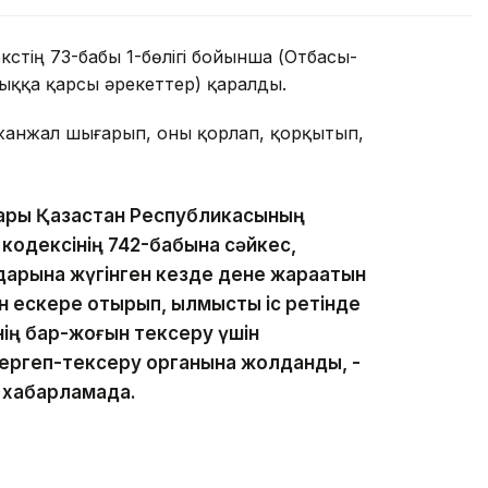
екстің 73-бабы 1-бөлігі бойынша (Отбасы-
ққа қарсы әрекеттер) қаралды.
 жанжал шығарып, оны қорлап, қорқытып,
дары Қазақстан Республикасының
ы кодексінің 742-бабына сәйкес,
андарына жүгінген кезде дене жарақатын
 ескере отырып, қылмыстық іс ретінде
нің бар-жоғын тексеру үшін
 тергеп-тексеру органына жолданды, -
н хабарламада.