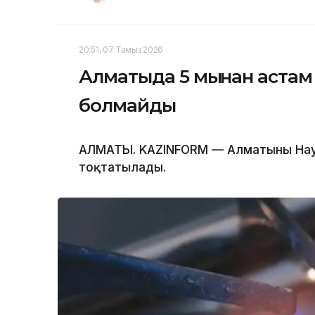
20:51, 07 Тамыз 2026
Алматыда 5 мыңнан астам
болмайды
АЛМАТЫ. KAZINFORM — Алматының Наур
тоқтатылады.