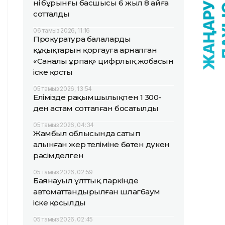
нің бұрынғы басшысы 6 жыл 8 айға
сотталды
06 тамыз 2026, 11:16
Прокуратура балалардың
құқықтарын қорғауға арналған
«Саналы ұрпақ» цифрлық жобасын
іске қосты
05 тамыз 2026, 13:54
Елімізде рақымшылықпен 1 300-
ден астам сотталған босатылды
05 тамыз 2026, 04:34
Жамбыл облысында сатып
алынған жер теліміне бөтен дүкен
рәсімделген
05 тамыз 2026, 02:59
Баянауыл ұлттық паркінде
автоматтандырылған шлагбаум
іске қосылды
05 тамыз 2026, 02:45