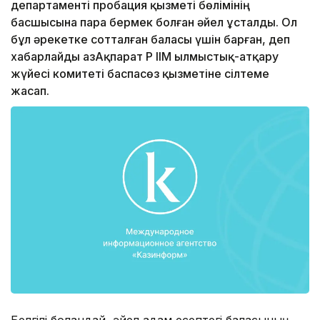
департаменті пробация қызметі бөлімінің
басшысына пара бермек болған әйел ұсталды. Ол
бұл әрекетке сотталған баласы үшін барған, деп
хабарлайды ҚазАқпарат ҚР ІІМ Қылмыстық-атқару
жүйесі комитетi баспасөз қызметіне сілтеме
жасап.
Белгілі болғандай, әйел адам есептегі баласының