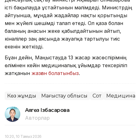
істі бақылауда ұстайтынын мәлімдеді. Министрдің
айтуынша, мұндай жағдайлар нақты қорытынды
мен жүйелі шешімді талап етеді. Ол қаза болған
баланың анасын жеке қабылдайтынын айтып,
кінәлілер заң аясында жауапқа тартылуы тиіс
екенін жеткізді.
Бұған дейін, Маңғыстауда 13 жасар жасөспірімнің
өлімінен кейін медициналық ұйымдар тексеріліп
жатқанын
жазған болатынбыз
.
Көз жұмды
Маңғыстау облысы
Сот
Медицина
Аягөз Ізбасарова
Авторлар
10:20, 10 Тамыз 2026