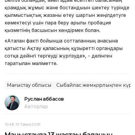
қоғамдық жұмыс және бостандығын шектеу түрінде
қылмыстықтық жазаны өтеу шартын жеңілдетуге
көмектесуі үшін пара беру арылы пробация
қызметінің басшысын көндірмек болған.
«Аталған факті бойынша сотталғанның анасына
қатысты Ақтау қаласының құзыретті органдары
сотқа дейінгі тергеуді жүргізуде», - делінген
таратылған мәліметте.
Маңғыстау облысы
Сыбайлас жемқорлықпен күре
Руслан Ғаббасов
Авторлар
10:48, 10 Тамыз 2026
Маңғыстауда 13 жастағы баланың