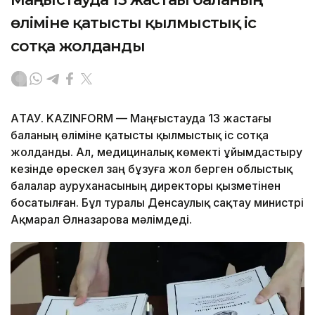
өліміне қатысты қылмыстық іс
сотқа жолданды
АҚТАУ. KAZINFORM — Маңғыстауда 13 жастағы
баланың өліміне қатысты қылмыстық іс сотқа
жолданды. Ал, медициналық көмекті ұйымдастыру
кезінде өрескел заң бұзуға жол берген облыстық
балалар ауруханасының директоры қызметінен
босатылған. Бұл туралы Денсаулық сақтау министрі
Ақмарал Әлназарова мәлімдеді.