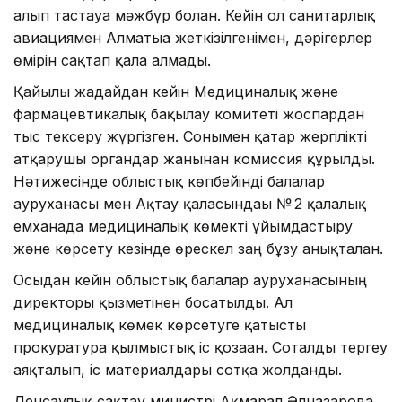
алып тастауға мәжбүр болған. Кейін ол санитарлық
авиациямен Алматыға жеткізілгенімен, дәрігерлер
өмірін сақтап қала алмады.
Қайғылы жағдайдан кейін Медициналық және
фармацевтикалық бақылау комитеті жоспардан
тыс тексеру жүргізген. Сонымен қатар жергілікті
атқарушы органдар жанынан комиссия құрылды.
Нәтижесінде облыстық көпбейінді балалар
ауруханасы мен Ақтау қаласындағы № 2 қалалық
емханада медициналық көмекті ұйымдастыру
және көрсету кезінде өрескел заң бұзу анықталған.
Осыдан кейін облыстық балалар ауруханасының
директоры қызметінен босатылды. Ал
медициналық көмек көрсетуге қатысты
прокуратура қылмыстық іс қозғаған. Соталды тергеу
аяқталып, іс материалдары сотқа жолданды.
Денсаулық сақтау министрі Ақмарал Әлназарова