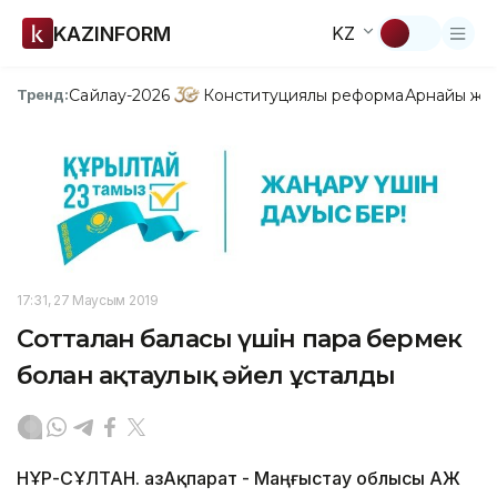
KAZINFORM
KZ
Сайлау-2026
Конституциялық реформа
Арнайы жо
Тренд:
17:31, 27 Маусым 2019
Сотталған баласы үшін пара бермек
болған ақтаулық әйел ұсталды
НҰР-СҰЛТАН. ҚазАқпарат - Маңғыстау облысы ҚАЖ