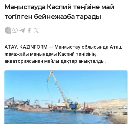
Маңғыстауда Каспий теңізіне май
төгілген бейнежазба тарады
АҚТАУ. KAZINFORM — Маңғыстау облысында Аташ
жағажайы маңындағы Каспий теңізінің
акваториясынан майлы дақтар анықталды.