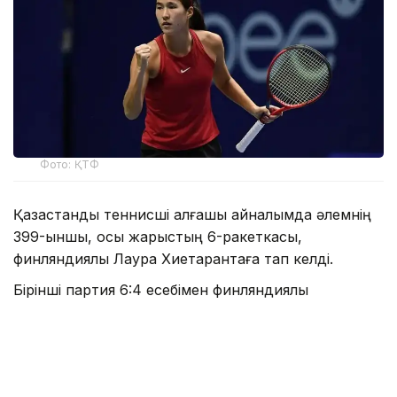
Фото: ҚТФ
Қазақстандық теннисші алғашқы айналымда әлемнің
399-ыншы, осы жарыстың 6-ракеткасы,
финляндиялық Лаура Хиетарантаға тап келді.
Бірінші партия 6:4 есебімен финляндиялық
теннисшінің есебіне жазылды. Дегенмен Жібек 2
сағат 58 минутқа созылған тартысты бәсекеде
камбэк жасай білді – 6:2, 6:1.
Жібек Құламбаева ширек финалға шығу үшін