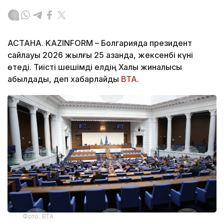
АСТАНА. KAZINFORM – Болгарияда президент
сайлауы 2026 жылғы 25 қазанда, жексенбі күні
өтеді. Тиісті шешімді елдің Халық жиналысы
қабылдады, деп хабарлайды
BTA
.
Фото: BTA