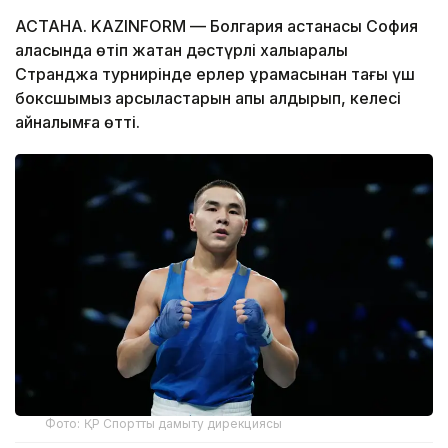
АСТАНА. KAZINFORM — Болгария астанасы София
қаласында өтіп жатқан дәстүрлі халықаралық
Странджа турнирінде ерлер құрамасынан тағы үш
боксшымыз қарсыластарын қапы қалдырып, келесі
айналымға өтті.
Фото: ҚР Спортты дамыту дирекциясы