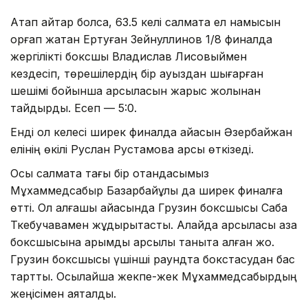
Атап айтар болсақ, 63.5 келі салмақта ел намысын
қорғап жатқан Ертуған Зейнуллинов 1/8 финалда
жергілікті боксшы Владислав Лисовыймен
кездесіп, төрешілердің бір ауыздан шығарған
шешімі бойынша қарсыласын жарыс жолынан
тайдырды. Есеп — 5:0.
Енді ол келесі ширек финалда айқасын Әзербайжан
елінің өкілі Руслан Рустамовқа қарсы өткізеді.
Осы салмақта тағы бір отандасымыз
Мұхаммедсабыр Базарбайұлы да ширек финалға
өтті. Ол алғашқы айқасында Грузин боксшысы Саба
Ткебучавамен жұдырықтасты. Алайда қарсыласы қазақ
боксшысына қарымды қарсылық таныта алған жоқ.
Грузин боксшысы үшінші раундта бокстасудан бас
тартты. Осылайша жекпе-жек Мұхаммедсабырдың
жеңісімен аяқталды.