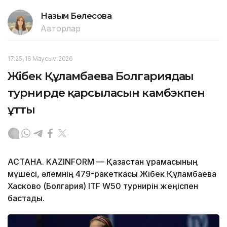
Назым Бөлесова
Авторлар
17:25, 16 Маусым 2026
Жібек Құламбаева Болгариядағы
турнирде қарсыласын камбэкпен
ұтты
АСТАНА. KAZINFORM — Қазақстан құрамасының
мүшесі, әлемнің 479-ракеткасы Жібек Құламбаева
Хасково (Болгария) ITF W50 турнирін жеңіспен
бастады.