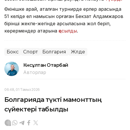
Өкінішке қарай, аталған турнирде ерлер арасында
51 келіде ел намысын қорғаған Бекзат Алдамжаров
бірінші жекпе-жегінде қарсыласына жол беріп,
көрермендер қатарына
қосылды
.
Бокс
Спорт
Болгария
Жүлде
Күнсұлтан Отарбай
Авторлар
06:48, 01 Тамыз 2026
Болгарияда түкті мамонттың
сүйектері табылды