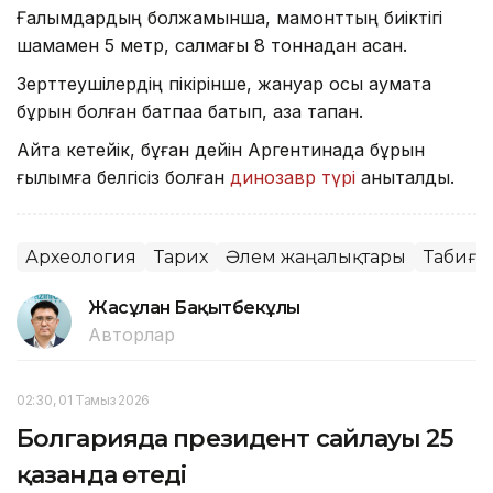
Ғалымдардың болжамынша, мамонттың биіктігі
шамамен 5 метр, салмағы 8 тоннадан асқан.
Зерттеушілердің пікірінше, жануар осы аумақта
бұрын болған батпаққа батып, қаза тапқан.
Айта кетейік, бұған дейін Аргентинада бұрын
ғылымға белгісіз болған
динозавр түрі
анықталды.
Археология
Тарих
Әлем жаңалықтары
Табиға
Жасұлан Бақытбекұлы
Авторлар
02:30, 01 Тамыз 2026
Болгарияда президент сайлауы 25
қазанда өтеді