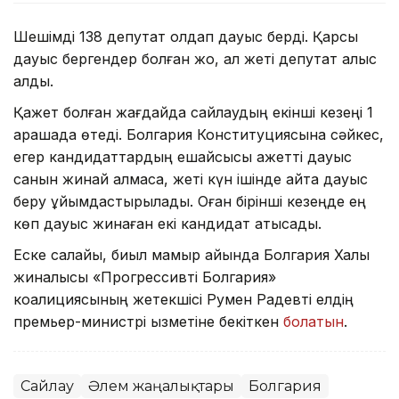
Шешімді 138 депутат қолдап дауыс берді. Қарсы
дауыс бергендер болған жоқ, ал жеті депутат қалыс
қалды.
Қажет болған жағдайда сайлаудың екінші кезеңі 1
қарашада өтеді. Болгария Конституциясына сәйкес,
егер кандидаттардың ешқайсысы қажетті дауыс
санын жинай алмаса, жеті күн ішінде қайта дауыс
беру ұйымдастырылады. Оған бірінші кезеңде ең
көп дауыс жинаған екі кандидат қатысады.
Еске салайық, биыл мамыр айында Болгария Халық
жиналысы «Прогрессивті Болгария»
коалициясының жетекшісі Румен Радевті елдің
премьер-министрі қызметіне бекіткен
болатын
.
Сайлау
Әлем жаңалықтары
Болгария