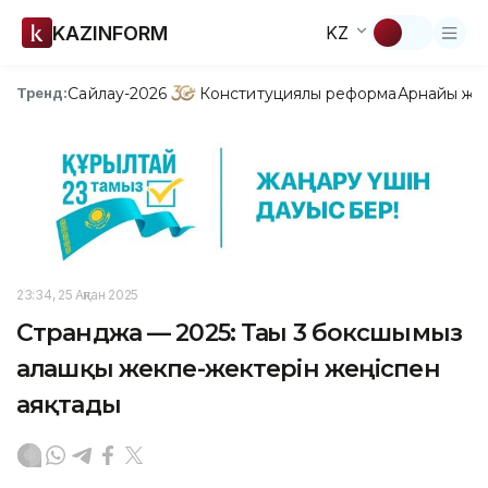
KAZINFORM
KZ
Сайлау-2026
Конституциялық реформа
Арнайы жо
Тренд:
23:34, 25 Ақпан 2025
Странджа — 2025: Тағы 3 боксшымыз
алғашқы жекпе-жектерін жеңіспен
аяқтады