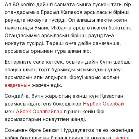
Ал 80 келіге дейінгі салмақта сынға түскен тағы бір
отандасымыз Ерасыл Жақпеков қарсыласын бірінші
раундта нокаутқа түсірді. Ол алғашқы жекпе-жегін
пәкістандық Умаис Икбалға қарсы өткізген болатын.
Отандасымыз қарсыласын бірінші раундта-ақ
нокаутқа түсірді. Төреші онға дейін санағанша,
қарсыласы орнынан тұра алған жоқ.
Естеріңізге сала кетсек, осыған дейін бүгін шаршы
алаңға шыққан төрт бұрымды қызымыздың үшеуі
қарсыласын қапы қалдырса, біреуі жарыс жолын
аяқтағанын
жазған едік.
Сондай-ақ, бүгін жарыстың екінші күні Қазақстан
құрамасындағы егіз боксшылар
Нұрбек Оралбай
мен
Айбек Оралбайлар
бірінен кейін бірі
қарсыластарын нокаутпен жеңді.
Сонымен бірге Бекзат Нұрдәулетов те өз кезегінде
өзбек боксшысын бірінші раундта нокаутқа
түсірді.