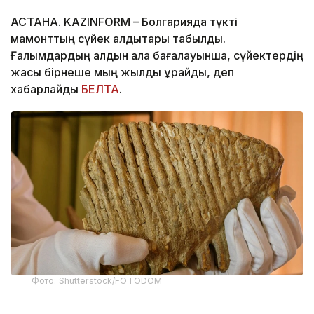
АСТАНА. KAZINFORM – Болгарияда түкті
мамонттың сүйек қалдықтары табылды.
Ғалымдардың алдын ала бағалауынша, сүйектердің
жасы бірнеше мың жылды құрайды, деп
хабарлайды
БЕЛТА
.
Фото: Shutterstock/FOTODOM