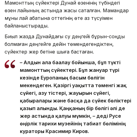
Мамонттың сүйектері Дунай өзенінің түбіндегі
өзен лайының астында жақсы сақталған. Мамандар
мұны лай қабатына оттегінің өте аз түсуімен
байланыстырады.
Биыл жазда Дунайдағы су деңгейі бұрын-соңды
болмаған деңгейге дейін төмендегендіктен,
сүйектер жер бетіне шыға бастаған.
– Алдын ала бағалау бойынша, бұл түкті
мамонттың сүйектері. Бұл жануар түрі
кезінде Еуропаның басым бөлігін
мекендеген. Қазіргі уақытта төменгі жақ
сүйегі, азу тістері, жауырын сүйегі,
қабырғалары және басқа да сүйек бөліктері
қазып алынды. Қаңқаның бір бөлігі әлі де
жер астында қалуы мүмкін, – деді Русе
өңірлік тарихи музейінің табиғат бөлімінің
кураторы Красимир Киров.