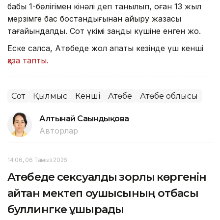
бабы 1-бөлігімен кінәлі деп танылып, оған 13 жыл
мерзімге бас бостандығынан айыру жазасы
тағайындалды. Сот үкімі заңды күшіне енген жоқ.
Еске салсақ, Ақтөбеде жол апаты кезінде үш кенші
қаза тапты.
Сот
Қылмыс
Кенші
Ақтөбе
Ақтөбе облысы
Алтынай Сағындықова
Авторлар
14:06, 06 Тамыз 2026
Ақтөбеде сексуалдық зорлық көргенін
айтқан мектеп оқушысының отбасы
буллингке ұшырады