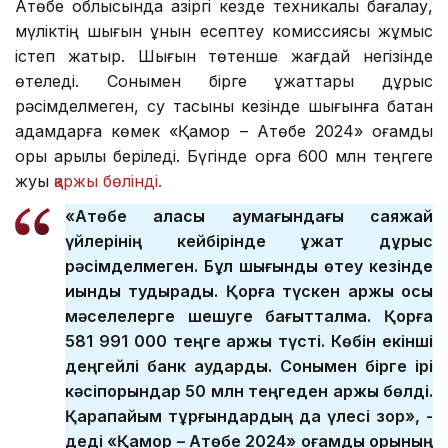
Ақтөбе облысында қазіргі кезде техникалық бағалау,
мүліктің шығын құнын есептеу комиссиясы жұмыс
істеп жатыр. Шығын төтенше жағдай негізінде
өтеледі. Сонымен бірге құжаттары дұрыс
рәсімделмеген, су тасқыны кезінде шығынға батқан
адамдарға көмек «Қамқор – Ақтөбе 2024» қоғамдық
қоры арқылы беріледі. Бүгінде қорға 600 млн теңгеге
жуық
қаржы бөлінді.
«Ақтөбе қаласы аумағындағы саяжай
үйлерінің кейбірінде құжат дұрыс
рәсімделмеген. Бұл шығынды өтеу кезінде
қиындық тудырады. Қорға түскен қаржы осы
мәселелерге шешуге бағытталмақ. Қорға
581 991 000 теңге қаржы түсті. Көбін екінші
деңгейлі банк аударды. Сонымен бірге ірі
кәсіпорындар 50 млн теңгеден қаржы бөлді.
Қарапайым тұрғындардың да үлесі зор», -
деді «Қамқор – Ақтөбе 2024» қоғамдық қорының