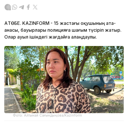
АҚТӨБЕ. KAZINFORM - 15 жастағы оқушының ата-
анасы, бауырлары полицияға шағым түсіріп жатыр.
Олар ауыл ішіндегі жағдайға алаңдаулы.
Фото: Алтынай Сағындықова/Kazinform