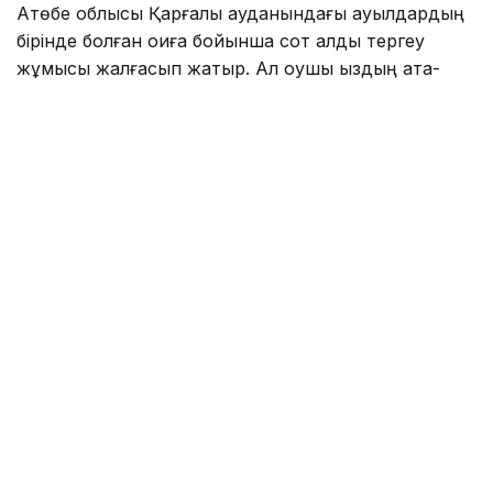
Ақтөбе облысы Қарғалы ауданындағы ауылдардың
бірінде болған оқиға бойынша сот алды тергеу
жұмысы жалғасып жатыр. Ал оқушы қыздың ата-
анасы мен бауырлары өздеріне қарсы буллингтің
басталып кеткенін айтып, дабыл қақты.
- Менің 15 жастағы сіңліме ересек адамдар
қысым, буллинг жасалып жатыр. Ауылға
блогерді шақырған. Өздері және олардың
туыстары біздің қызды балағаттап, жаман
сөздер айтқан. Оны түнде көріп, барлық
отбасымызбен ұйықтаған жоқпыз. Қыз үйден
қашып кетіп, өзіне қол жұмсағысы келді. Ол
кішкентай, не істерін өзі білмейді.
Буллингке қатысты шағым түсіреміз. Біздің
әулеттің, отбасымыздың абыройын жерге
таптап отырған адамдарды, ешкімді
кешірмейміз. Бәрінен әділетті, заң түрінде
жауап аламыз,- деді жәбірленушінің апасы