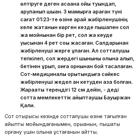
өлтіруге деген қасақана ойы туындап,
қаруланып шыққан. 3 мамырға қараған түні
сағат 01:23-те өзіне қарай жәбірленушінің
келе жатқанын көрген кезде пышақпен сол
жақ мойнынан бір рет, сол жақ кеуде
қуысынан 4 рет соққы жасаған. Салдарынан
жәбірленуші жерге құлаған. Ал сотталушы
тепкілеп, сол жердегі шыныны қолына алып,
бетінен ұрып, оқиға орнынан бой тасалаған.
Сот-медициналық қорытындыға сәйкес
жәбірленуші жедел қан кетуден қаза болған.
Жарақаты тереңдігі 12 см дейін, - деді
сотта мемлекеттік айыптаушы Бауыржан
Қали.
Сот отырысы кезінде сотталушы өзіне тағылған
айыпты мойындағанымен, қорыққанын, пышақты
қорғану үшін қолына ұстағанын айтты.