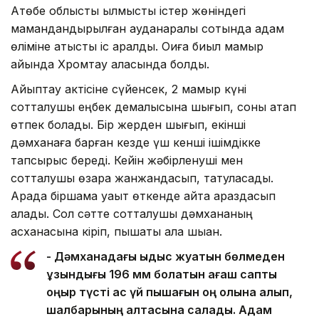
Ақтөбе облыстық қылмыстық істер жөніндегі
мамандандырылған ауданаралық сотында адам
өліміне қатысты іс қаралды. Оқиға биыл мамыр
айында Хромтау қаласында болды.
Айыптау актісіне сүйенсек, 2 мамыр күні
сотталушы еңбек демалысына шығып, соны атап
өтпек болады. Бір жерден шығып, екінші
дәмханаға барған кезде үш кенші ішімдікке
тапсырыс береді. Кейін жәбірленуші мен
сотталушы өзара жанжандасып, татуласады.
Арада біршама уақыт өткенде қайта араздасып
қалады. Сол сәтте сотталушы дәмхананың
асханасына кіріп, пышақты ала шыққан.
- Дәмханадағы ыдыс жуатын бөлмеден
ұзындығы 196 мм болатын ағаш сапты
қоңыр түсті ас үй пышағын оң қолына алып,
шалбарының қалтасына салады. Адам