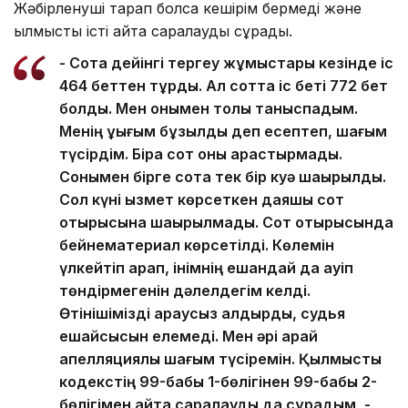
Жәбірленуші тарап болса кешірім бермеді және
қылмыстық істі қайта саралауды сұрады.
- Сотқа дейінгі тергеу жұмыстары кезінде іс
464 беттен тұрды. Ал сотта іс беті 772 бет
болды. Мен онымен толық таныспадым.
Менің құқығым бұзылды деп есептеп, шағым
түсірдім. Бірақ сот оны қарастырмады.
Сонымен бірге сотқа тек бір куә шақырылды.
Сол күні қызмет көрсеткен даяшы сот
отырысына шақырылмады. Сот отырысында
бейнематериал көрсетілді. Көлемін
үлкейтіп қарап, інімнің ешқандай да қауіп
төндірмегенін дәлелдегім келді.
Өтінішімізді қараусыз қалдырды, судья
ешқайсысын елемеді. Мен әрі қарай
апелляциялық шағым түсіремін. Қылмыстық
кодекстің 99-бабы 1-бөлігінен 99-бабы 2-
бөлігімен қайта саралауды да сұрадым, -