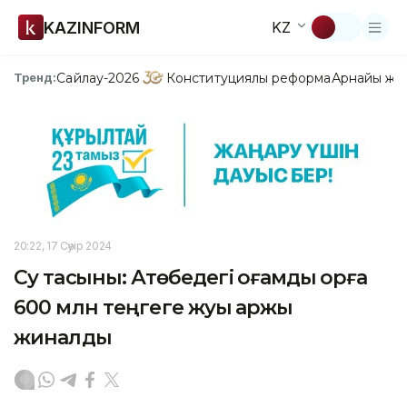
KAZINFORM
KZ
Сайлау-2026
Конституциялық реформа
Арнайы жо
Тренд:
20:22, 17 Сәуір 2024
Су тасқыны: Ақтөбедегі қоғамдық қорға
600 млн теңгеге жуық қаржы
жиналды