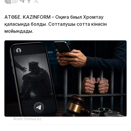
АҚТӨБЕ. KAZINFORM – Оқиға биыл Хромтау
қаласында болды. Сотталушы сотта кінәсін
мойындады.
Фото: Polisia.kz