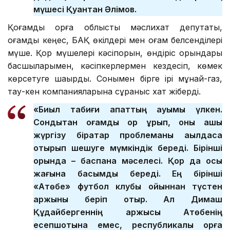
мүшесі Қуантқан Әлімов.
Қоғамдық қорға облыстық мәслихат депутаты,
қоғамдық кеңес, БАҚ өкілдері мен қоғам белсенділері
мүше. Қор мүшелері кәсіпорын, өндіріс орындары
басшыларымен, кәсіпкерлермен кездесіп, көмек
көрсетуге шақырды. Сонымен бірге ірі мұнай-газ,
тау-кен компанияларына сұраныс хат жіберді.
«Биыл табиғи апаттың ауқымы үлкен.
Сондықтан қоғамдық қор құрып, оны ашық
жүргізу бірқатар проблеманы ақылдаса
отырып шешуге мүмкіндік береді. Бірінші
орында – баспана мәселесі. Қор да осы
жағына басымдық береді. Ең бірінші
«Ақтөбе» футбол клубы ойыннан түстен
қаржыны беріп отыр. Ал Димаш
Құдайбергеннің қаржысы Ақтөбенің
есепшотына емес, республикалық қорға