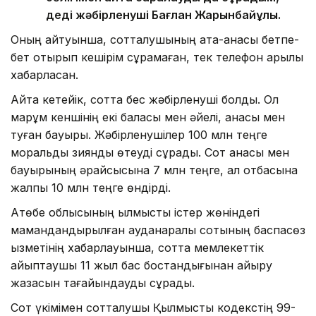
деді жәбірленуші Бағлан Жарқынбайұлы.
Оның айтуынша, сотталушының ата-анасы бетпе-
бет отырып кешірім сұрамаған, тек телефон арқылы
хабарласқан.
Айта кетейік, сотта бес жәбірленуші болды. Ол
марқұм кеншінің екі баласы мен әйелі, анасы мен
туған бауыры. Жәбірленушілер 100 млн теңге
моральдық зиянды өтеуді сұрады. Сот анасы мен
бауырының әрқайсысына 7 млн теңге, ал отбасына
жалпы 10 млн теңге өндірді.
Ақтөбе облысының қылмыстық істер жөніндегі
мамандандырылған ауданаралық сотының баспасөз
қызметінің хабарлауынша, сотта мемлекеттік
айыптаушы 11 жыл бас бостандығынан айыру
жазасын тағайындауды сұрады.
Сот үкімімен сотталушы Қылмыстық кодекстің 99-