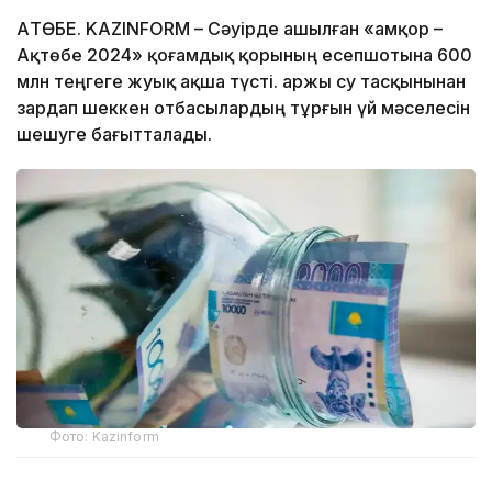
АҚТӨБЕ. KAZINFORM – Сәуірде ашылған «Қамқор –
Ақтөбе 2024» қоғамдық қорының есепшотына 600
млн теңгеге жуық ақша түсті. Қаржы су тасқынынан
зардап шеккен отбасылардың тұрғын үй мәселесін
шешуге бағытталады.
Фото: Kazinform