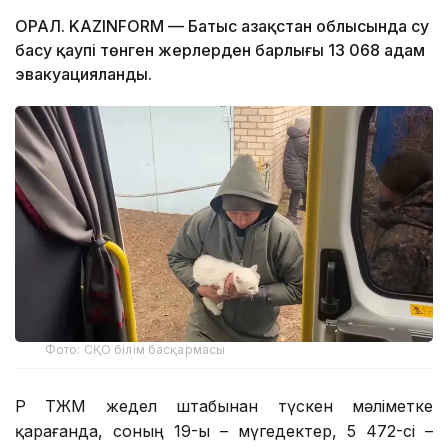
ОРАЛ. KAZINFORM — Батыс Қазақстан облысында су
басу қаупі төнген жерлерден барлығы 13 068 адам
эвакуацияланды.
Фото: СҚО білім басқармасы
ҚР ТЖМ жедел штабынан түскен мәліметке
қарағанда, соның 19-ы – мүгедектер, 5 472-сі –