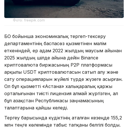
Фото: freepik.com
БҚО бойынша экономикалық тергеп-тексеру
департаментінің баспасөз қызметінен мәлім
еткеніндей, ер адам 2022 жылдың маусым айынан
2025 жылдың шілде айына дейін Binance
криптовалюта биржасының P2P платформасы
арқылы USDT криптовалютасын сатып алу және
сату операцияларын жүйелі түрде жүзеге асырған.
Ол бұл қызметті «Астана» халықаралық қаржы
орталығынан тиісті лицензия алмай жүргізген, ал
бұл Қазақстан Республикасы заңнамасының
талаптарына қайшы келеді.
Тергеу барысында күдіктінің аталған кезеңде 155,2
млн теңге көлемінде табыс тапқаны белгілі болды.