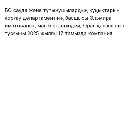
БҚО сауда және тұтынушылардың құқықтарын
қорғау департаментінің басшысы Эльмира
Қиматованың мәлім еткеніндей, Орал қаласының
тұрғыны 2025 жылғы 17 тамызда компания
дүкенінен құны 174,990 мың теңге тұратын кір
жуатын машина сатып алған.
Эльмира Нұрқызының сөзіне қарағанда, кір
жуатын машина күрделі жөндеу жүргізілген жаңа
үйдегі пәтердің ас үйіне орнатылған. Сол жылы 11
қыркүйекте пәтерде өрт болған. Өрт-техникалық
сараптама қорытындысына сәйкес от кір жуатын
машинадан шыққан.
Салдарынан пәтерге, сондай-ақ дүние-мүлікке
залал келтірілген. Әділет министрлігі сот
сараптамалары орталығының қорытындысына
сәйкес қалпына келтіру-жөндеу құны 7 млн
857,676 мың теңгеге бағаланған.