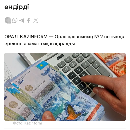
өндірді
ОРАЛ. KAZINFORM — Орал қаласының № 2 сотында
ерекше азаматтық іс қаралды.
Фото: Kazinform