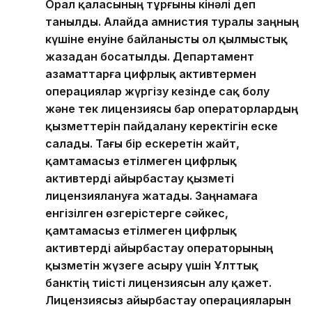
Орал қаласының тұрғыны кінәлі деп
танылды. Алайда амнистия туралы заңның
күшіне енуіне байланысты ол қылмыстық
жазадан босатылды. Департамент
азаматтарға цифрлық активтермен
операциялар жүргізу кезінде сақ болу
және тек лицензиясы бар операторлардың
қызметтерін пайдалану керектігін еске
салады. Тағы бір ескеретін жайт,
қамтамасыз етілмеген цифрлық
активтерді айырбастау қызметі
лицензиялануға жатады. Заңнамаға
енгізілген өзгерістерге сәйкес,
қамтамасыз етілмеген цифрлық
активтерді айырбастау операторының
қызметін жүзеге асыру үшін Ұлттық
банктің тиісті лицензиясын алу қажет.
Лицензиясыз айырбастау операцияларын