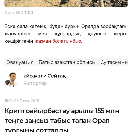
Фото: БҚО ТЖД
Еске сала кетейік, бұдан бұрын Оралда зообақтағы
жануарлар мен құстардың қауіпсіз жерге
көшірілгенін
жазған болатынбыз.
Эвакуация
Батыс Қазақстан облысы
Су тасқыны
Ғайсағали Сейтақ
Авторлар
18:16, 06 Тамыз 2026
Криптоайырбастау арқылы 155 млн
теңге заңсыз табыс тапқан Орал
тұрғыны сотталды