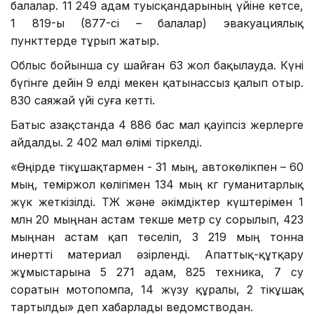
балалар. 11 249 адам туысқандарының үйіне кетсе,
1 819-ы (877-сі – балалар) эвакуациялық
пункттерде тұрып жатыр.
Облыс бойынша су шайған 63 жол бақылауда. Күні
бүгінге дейін 9 елді мекен қатынассыз қалып отыр.
830 саяжай үйі суға кетті.
Батыс Қазақстанда 4 886 бас мал қауіпсіз жерлерге
айдалды. 2 402 мал өлімі тіркелді.
«Өңірде тікұшақтармен - 31 мың, автокөлікпен – 60
мың, теміржол көлігімен 134 мың кг гуманитарлық
жүк жеткізілді. ТЖ және әкімдіктер күштерімен 1
млн 20 мыңнан астам текше метр су сорылып, 423
мыңнан астам қап төселіп, 3 219 мың тонна
инертті материал әзірленді. Апаттық-құтқару
жұмыстарына 5 271 адам, 825 техника, 7 су
соратын мотопомпа, 14 жүзу құралы, 2 тікұшақ
тартылды» деп хабарлады ведомстводан.