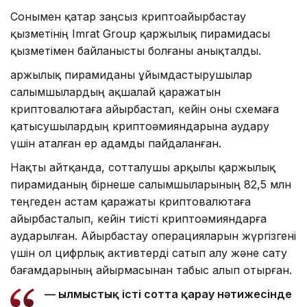
Сонымен қатар заңсыз криптоайырбастау
қызметінің Imrat Group қаржылық пирамидасы
қызметімен байланысты болғаны анықталды.
Қаржылық пирамиданы ұйымдастырушылар
салымшылардың ақшалай қаражатын
криптовалютаға айырбастап, кейін оны схемаға
қатысушылардың криптоәмияндарына аудару
үшін аталған ер адамды пайдаланған.
Нақты айтқанда, сотталушы арқылы қаржылық
пирамиданың бірнеше салымшыларының 82,5 млн
теңгеден астам қаражаты криптовалютаға
айырбасталып, кейін тиісті криптоәмияндарға
аударылған. Айырбастау операцияларын жүргізгені
үшін ол цифрлық активтерді сатып алу және сату
бағамдарының айырмасынан табыс алып отырған.
— Қылмыстық істі сотта қарау нәтижесінде