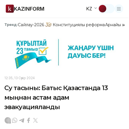
KAZINFORM
KZ
Сайлау-2026
Конституциялық реформа
Арнайы жо
Тренд:
12:35, 13 Сәуір 2024
Су тасқыны: Батыс Қазақстанда 13
мыңнан астам адам
эвакуацияланды