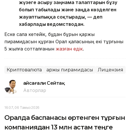
жүзеге асыру заңнама талаптарын бұзу
болып табылады және заңда көзделген
жауаптылыққа соқтырады, — деп
хабарлады ведомстводан.
Еске сала кетейік, бұдан бұрын қаржы
пирамидасын құрған Орал қаласының екі тұрғыны
5 жылға сотталғанын
жазған едік
.
Криптовалюта
Қаржы пирамидасы
Лицензия
Ғайсағали Сейтақ
Авторлар
16:07, 06 Тамыз 2026
Оралда баспанасы өртенген тұрғын
компаниядан 13 млн астам теңге