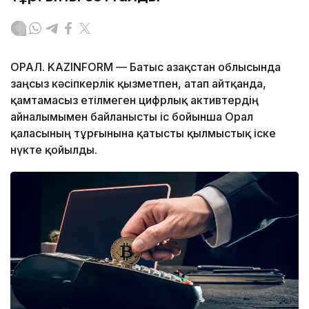
ОРАЛ. KAZINFORM — Батыс Қазақстан облысында
заңсыз кәсіпкерлік қызметпен, атап айтқанда,
қамтамасыз етілмеген цифрлық активтердің
айналымымен байланысты іс бойынша Орал
қаласының тұрғынына қатысты қылмыстық іске
нүкте қойылды.