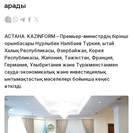
қарады
АСТАНА. KAZINFORM – Премьер-министрдің бірінші
орынбасары Нұрлыбек Нәлібаев Түркия, Қытай
Халық Республикасы, Әзербайжан, Корея
Республикасы, Жапония, Тәжікстан, Франция,
Германия, Ұлыбритания және Түрікменстанмен
сауда-экономикалық және инвестициялық
ынтымақтастық мәселелері бойынша кеңес
өткізді.