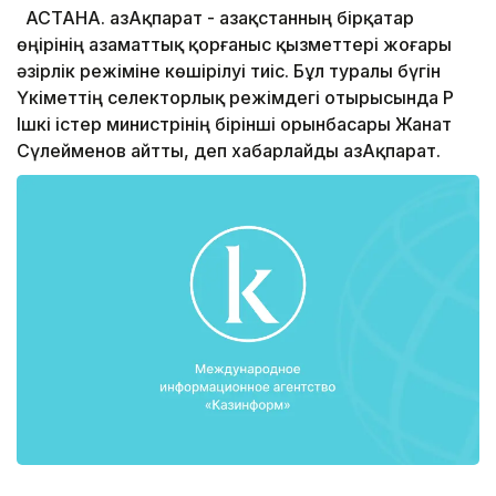
АСТАНА. ҚазАқпарат - Қазақстанның бірқатар
өңірінің азаматтық қорғаныс қызметтері жоғары
әзірлік режіміне көшірілуі тиіс. Бұл туралы бүгін
Үкіметтің селекторлық режімдегі отырысында ҚР
Ішкі істер министрінің бірінші орынбасары Жанат
Сүлейменов айтты, деп хабарлайды ҚазАқпарат.