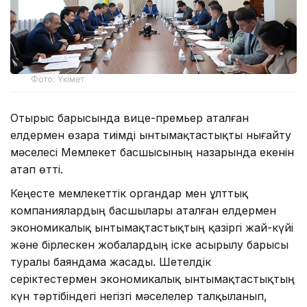
Фото: Үкімет
Отырыс барысында вице-премьер аталған
елдермен өзара тиімді ынтымақтастықты нығайту
мәселесі Мемлекет басшысының назарында екенін
атап өтті.
Кеңесте мемлекеттік органдар мен ұлттық
компаниялардың басшылары аталған елдермен
экономикалық ынтымақтастықтың қазіргі жай-күйі
және бірлескен жобалардың іске асырылу барысы
туралы баяндама жасады. Шетелдік
серіктестермен экономикалық ынтымақтастықтың
күн тәртібіндегі негізгі мәселелер талқыланып,