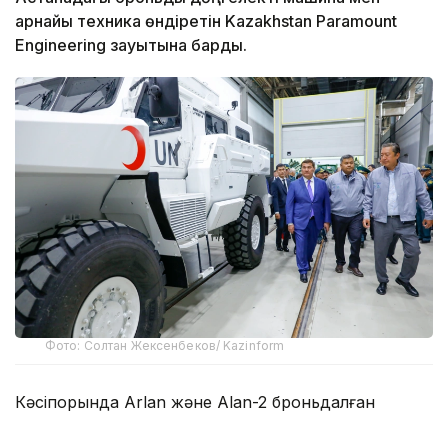
арнайы техника өндіретін Kazakhstan Paramount
Engineering зауытына барды.
Фото: Солтан Жексенбеков/ Kazinform
Кәсіпорында Arlan және Alan-2 броньдалған
дөңгелекті машиналары, Barys жауынгерлік