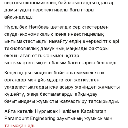
сыртқы экономикалық байланыстарды одан әрі
дамытудың перспективалы бағыттары
айқындалды.
Нұрлыбек Нәлібаев шетелдік серіктестермен
сауда-экономикалық және инвестициялық
ынтымақтастықты нығайту елдің өнеркәсіптік әрі
технологиялық дамуының маңызды факторы
екенін атап өтті. Сонымен қатар
ынтымақтастықтың басым бағыттарын белгіледі.
Кеңес қорытындысы бойынша мемлекеттік
органдар мен ұйымдарға қол жеткізілген
уағдаластықтарды іске асыру жөніндегі жұмысты
күшейту, жаңа бастамаларды айқындау
бағытындағы жұмысты жалғастыру тапсырылды.
Айта кетелік Нұрлыбек Нәлібаев Kazakhstan
Paramount Engineering зауытының жұмысымен
танысқан еді
.