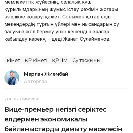
мемлекеттік жүйесінің, салалық күш-
құрылымдарының жұмыс істеу режімін жоғары
әзірлікке көшіруі қажет. Сонымен қатар елді
мекендердің тұрғын үйлері мен нысандарын су
басуына жол бермеу үшін кешенді шаралар
қабылдау керек», - деді Жанат Сүлейменов.
Үкімет
ҚР Үкіметі
ҚР ІІМ
Су тасқыны
Марлан Жиембай
Авторлар
21:18, 07 Тамыз 2026
Вице-премьер негізгі серіктес
елдермен экономикалық
байланыстарды дамыту мәселесін