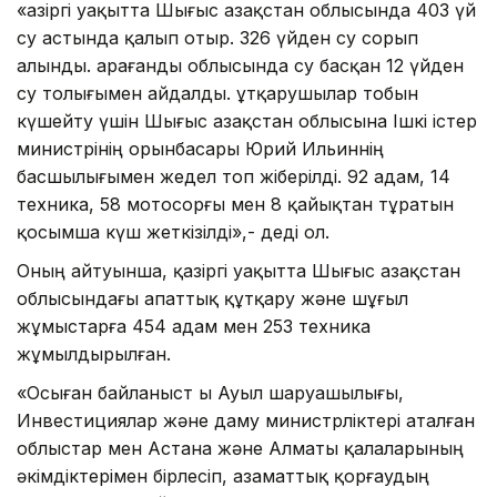
«Қазіргі уақытта Шығыс Қазақстан облысында 403 үй
су астында қалып отыр. 326 үйден су сорып
алынды. Қарағанды облысында су басқан 12 үйден
су толығымен айдалды. Құтқарушылар тобын
күшейту үшін Шығыс Қазақстан облысына Ішкі істер
министрінің орынбасары Юрий Ильиннің
басшылығымен жедел топ жіберілді. 92 адам, 14
техника, 58 мотосорғы мен 8 қайықтан тұратын
қосымша күш жеткізілді»,- деді ол.
Оның айтуынша, қазіргі уақытта Шығыс Қазақстан
облысындағы апаттық құтқару және шұғыл
жұмыстарға 454 адам мен 253 техника
жұмылдырылған.
«Осыған байланыст ы Ауыл шаруашылығы,
Инвестициялар және даму министрліктері аталған
облыстар мен Астана және Алматы қалаларының
әкімдіктерімен бірлесіп, азаматтық қорғаудың