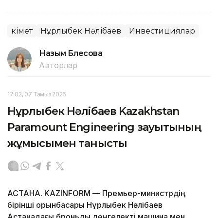
Үкімет
Нұрлыбек Нәлібаев
Инвестициялар
Назым Бөлесова
Авторлар
17:02, 07 Тамыз 2026
Нұрлыбек Нәлібаев Kazakhstan
Paramount Engineering зауытының
жұмысымен танысты
АСТАНА. KAZINFORM — Премьер-министрдің
бірінші орынбасары Нұрлыбек Нәлібаев
Астанадағы броньды дөңгелекті машина мен