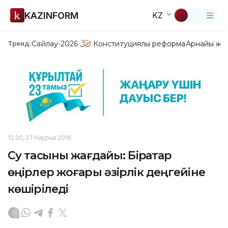
KAZINFORM
KZ
Сайлау-2026
Конституциялық реформа
Арнайы жо
Тренд:
12:30, 27 Наурыз 2018
Су тасқыны жағдайы: Бірқатар
өңірлер жоғары әзірлік деңгейіне
көшіріледі