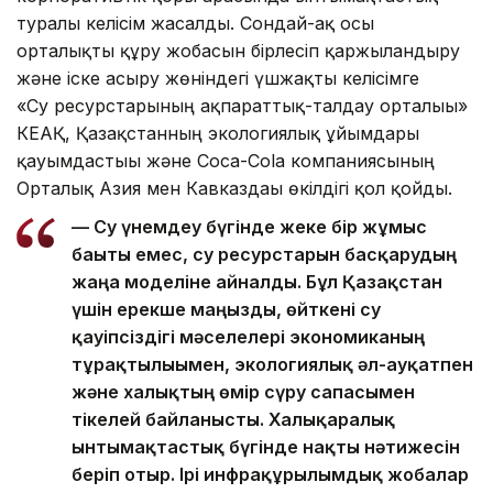
туралы келісім жасалды. Сондай-ақ осы
орталықты құру жобасын бірлесіп қаржыландыру
және іске асыру жөніндегі үшжақты келісімге
«Су ресурстарының ақпараттық-талдау орталығы»
КЕАҚ, Қазақстанның экологиялық ұйымдары
қауымдастығы және Coca-Cola компаниясының
Орталық Азия мен Кавказдағы өкілдігі қол қойды.
— Су үнемдеу бүгінде жеке бір жұмыс
бағыты емес, су ресурстарын басқарудың
жаңа моделіне айналды. Бұл Қазақстан
үшін ерекше маңызды, өйткені су
қауіпсіздігі мәселелері экономиканың
тұрақтылығымен, экологиялық әл-ауқатпен
және халықтың өмір сүру сапасымен
тікелей байланысты. Халықаралық
ынтымақтастық бүгінде нақты нәтижесін
беріп отыр. Ірі инфрақұрылымдық жобалар