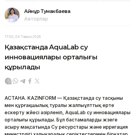
Айнұр Тумакбаева
Авторлар
17:50, 04 Тамыз 2026
Қазақстанда AquaLab су
инновациялары орталығы
құрылады
АСТАНА. KAZINFORM — Қазақстанда су тасқыны
мен құрғақшылық туралы жалпыұлттық ерте
ескерту жүйесі әзірленіп, AquaLab су инновациялары
орталығы құрылады. Бұл бастамаларды жүзеге
асыру мақсатында Су ресурстары және ирригация
министрлігі халықаралық серіктестермен бірқатар