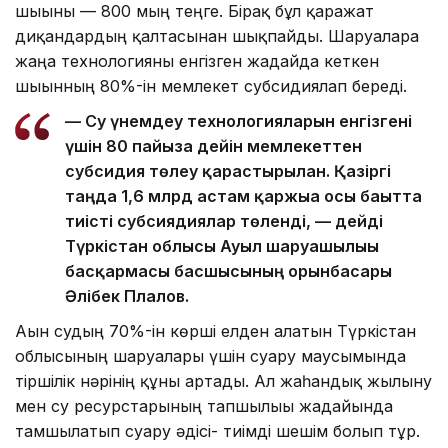
шығыны — 800 мың теңге. Бірақ бұл қаражат
диқандардың қалтасынан шықпайды. Шаруаларға
жаңа технологияны енгізген жағдайда кеткен
шығынның 80%-ін мемлекет субсидиялап береді.
— Су үнемдеу технологияларын енгізгені
үшін 80 пайызға дейін мемлекеттен
субсидия төлеу қарастырылған. Қазіргі
таңда 1,6 млрд астам қаржыға осы бағытта
тиісті субсиядиялар төленді, — дейді
Түркістан облысы Ауыл шаруашылығы
басқармасы басшысының орынбасары
Әлібек Плалов.
Ағын судың 70%-ін көрші елден алатын Түркістан
облысының шаруалары үшін суару маусымында
тіршілік нәрінің құны артады. Ал жаһандық жылыну
мен су ресурстарының тапшылығы жағдайында
тамшылатып суару әдісі- тиімді шешім болып тұр.