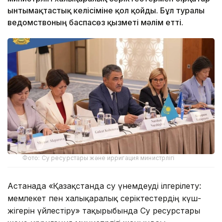
ынтымақтастық келісіміне қол қойды. Бұл туралы
ведомствоның баспасөз қызметі мәлім етті.
Фото: Су ресурстары және ирригация министрлігі
Астанада «Қазақстанда су үнемдеуді ілгерілету:
мемлекет пен халықаралық серіктестердің күш-
жігерін үйлестіру» тақырыбында Су ресурстары