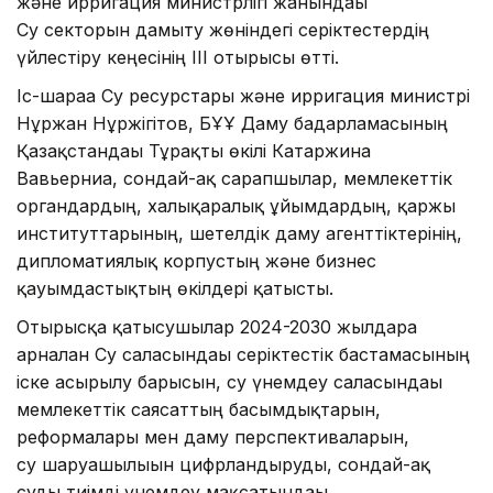
және ирригация министрлігі жанындағы
Су секторын дамыту жөніндегі серіктестердің
үйлестіру кеңесінің III отырысы өтті.
Іс-шараға Су ресурстары және ирригация министрі
Нұржан Нұржігітов, БҰҰ Даму бағдарламасының
Қазақстандағы Тұрақты өкілі Катаржина
Вавьерниа, сондай-ақ сарапшылар, мемлекеттік
органдардың, халықаралық ұйымдардың, қаржы
институттарының, шетелдік даму агенттіктерінің,
дипломатиялық корпустың және бизнес
қауымдастықтың өкілдері қатысты.
Отырысқа қатысушылар 2024-2030 жылдарға
арналған Су саласындағы серіктестік бастамасының
іске асырылу барысын, су үнемдеу саласындағы
мемлекеттік саясаттың басымдықтарын,
реформалары мен даму перспективаларын,
су шаруашылығын цифрландыруды, сондай-ақ
суды тиімді үнемдеу мақсатындағы