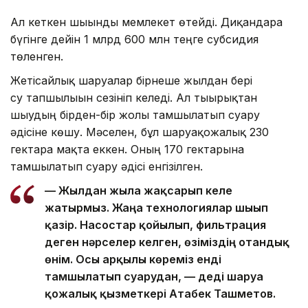
Ал кеткен шығынды мемлекет өтейді. Диқандарға
бүгінге дейін 1 млрд 600 млн теңге субсидия
төленген.
Жетісайлық шаруалар бірнеше жылдан бері
су тапшылығын сезініп келеді. Ал тығырықтан
шығудың бірден-бір жолы тамшылатып суару
әдісіне көшу. Мәселен, бұл шаруақожалық 230
гектарға мақта еккен. Оның 170 гектарына
тамшылатып суару әдісі енгізілген.
— Жылдан жылға жақсарып келе
жатырмыз. Жаңа технологиялар шығып
қазір. Насостар қойылып, фильтрация
деген нәрселер келген, өзіміздің отандық
өнім. Осы арқылы көреміз енді
тамшылатып суарудан, — деді шаруа
қожалық қызметкері Атабек Ташметов.