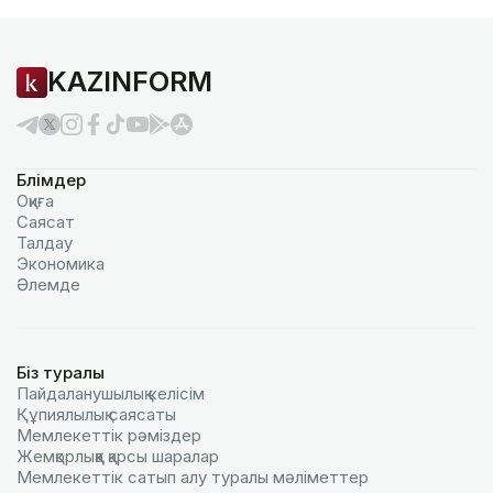
KAZINFORM
Бөлімдер
Оқиға
Саясат
Талдау
Экономика
Әлемде
Біз туралы
Пайдаланушылық келiciм
Құпиялылық саясаты
Мемлекеттік рәміздер
Жемқорлыққа қарсы шаралар
Мемлекеттік сатып алу туралы мәлiметтер