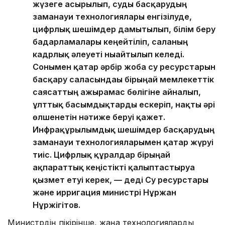
жүзеге асырылып, суды басқарудың
заманауи технологиялары енгізілуде,
цифрлық шешімдер дамытылып, білім беру
бағдарламалары кеңейтіліп, саланың
кадрлық әлеуеті нығайтылып келеді.
Сонымен қатар әрбір жоба су ресурстарын
басқару саласындағы бірыңғай мемлекеттік
саясаттың ажырамас бөлігіне айналып,
ұлттық басымдықтарды ескеріп, нақты әрі
өлшенетін нәтиже беруі қажет.
Инфрақұрылымдық шешімдер басқарудың
заманауи технологияларымен қатар жүруі
тиіс. Цифрлық құралдар бірыңғай
ақпараттық кеңістікті қалыптастыруға
қызмет етуі керек, — деді Су ресурстары
және ирригация министрі Нұржан
Нұржігітов.
Министрдің пікірінше, жаңа технологияларды