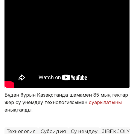
Бұдан бұрын Қазақстанда шамамен 85 мың гектар
жер су үнемдеу технологиясымен
суарылатыны
анықталды.
Технология
Субсидия
Су үнемдеу
JIBEK JOLY