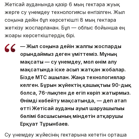
Жетісай ауданында қазір 6 мың гектарға жуық
жерге су үнемдеу технологиясы енгізілген. Жыл
соңына дейін бұл көрсеткішті 8 мың гектарға
жеткізу жоспарланған. Бұл — облыс бойынша ең
жоғары көрсеткіштердің бірі.
— Жыл соңына дейін жалпы жоспарды
орындаймыз деген үміттеміз. Мұның
мақсаты — су үнемдеу, мол өнім алу
мақсатында іске асып жатқан жобалар.
Бізде МТС ашылған. Жаңа технологиялар
келген. Бұрын жүйектің қашықтығы 90-дық
болса, 76-лықпен де егіп көріп жатырмыз.
Өнімді көбейту мақсатында, — деп атап
өтті Жетісай ауданы ауыл шаруашылығы
бөлімі басшысының міндетін атқарушы
Ерқуат Тұрғынбаев.
Су үнемдеу жүйесінің гектарына кететін орташа