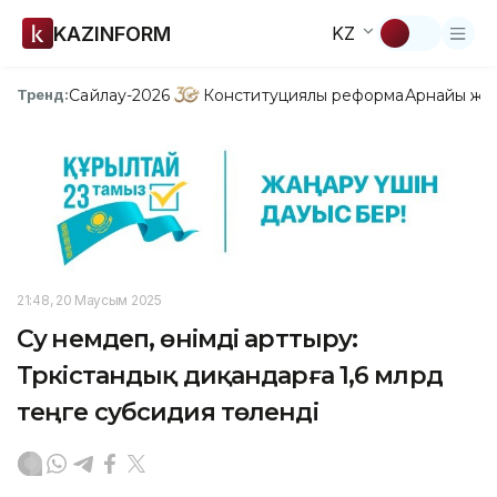
KAZINFORM
KZ
Сайлау-2026
Конституциялық реформа
Арнайы жо
Тренд:
21:48, 20 Маусым 2025
Су үнемдеп, өнімді арттыру:
Түркістандық диқандарға 1,6 млрд
теңге субсидия төленді