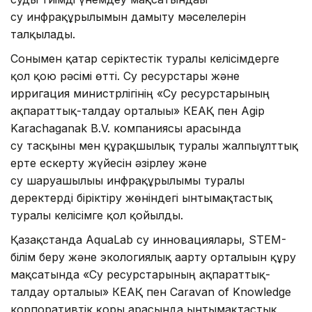
су инфрақұрылымын дамыту мәселелерін
талқылады.
Сонымен қатар серіктестік туралы келісімдерге
қол қою рәсімі өтті. Су ресурстары және
ирригация министрлігінің «Су ресурстарының
ақпараттық-талдау орталығы» КЕАҚ пен Agip
Karachaganak B.V. компаниясы арасында
су тасқыны мен құрғақшылық туралы жалпыұлттық
ерте ескерту жүйесін әзірлеу және
су шаруашылығы инфрақұрылымы туралы
деректерді біріктіру жөніндегі ынтымақтастық
туралы келісімге қол қойылды.
Қазақстанда AquaLab су инновациялары, STEM-
білім беру және экологиялық ағарту орталығын құру
мақсатында «Су ресурстарының ақпараттық-
талдау орталығы» КЕАҚ пен Caravan of Knowledge
корпоративтік қоры арасында ынтымақтастық