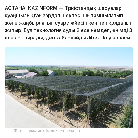
АСТАНА. KAZINFORM — Түркістандық шаруалар
қуаңшылықтан зардап шекпес үшін тамшылатып
және жаңбырлатып суару жүйесін кеңінен қолданып
жатыр. Бұл технология суды 2 есе үнемдеп, өнімді 3
есе арттырады, деп хабарлайды Jibek Joly арнасы.
Фото: Түркістан облысының әкімдігі