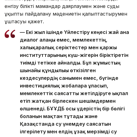
енгізу білікті мамандар даярлаумен және суды
ұқыпты пайдалану мәдениетін қалыптастырумен
ұштасуы қажет.
— Екі жыл ішінде Үйлестіру кеңесі жай ғана
диалог алаңы емес, мемлекеттің,
халықаралық серіктестер мен қаржы
институттарының күш-жігерін біріктіретін
тиімді тетікке айналды. Бұл жұмыстың
шынайы құндылығы өткізілген
кездесулердің санымен емес, бүгінде
инвестициялық жобаларға ұласып,
мемлекеттік саясатты жетілдіруге ықпал
етіп жатқан бірлескен шешімдермен
өлшенеді. БҰҰДБ осы үдерістің бір бөлігі
болғанын мақтан тұтады және
Қазақстанда су үнемдеу саясатын
ілгерілету мен елдің ұзақ мерзімді су