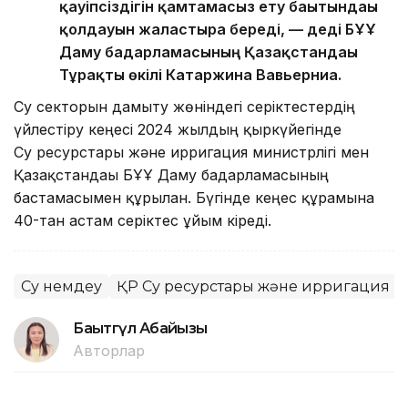
қауіпсіздігін қамтамасыз ету бағытындағы
қолдауын жалғастыра береді, — деді БҰҰ
Даму бағдарламасының Қазақстандағы
Тұрақты өкілі Катаржина Вавьерниа.
Су секторын дамыту жөніндегі серіктестердің
үйлестіру кеңесі 2024 жылдың қыркүйегінде
Су ресурстары және ирригация министрлігі мен
Қазақстандағы БҰҰ Даму бағдарламасының
бастамасымен құрылған. Бүгінде кеңес құрамына
40-тан астам серіктес ұйым кіреді.
Су үнемдеу
ҚР Су ресурстары және ирригация м
Бақытгүл Абайқызы
Авторлар