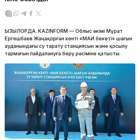
ҚЫЗЫЛОРДА. KAZINFORM — Облыс әкімі Мұрат
Ергешбаев Жаңақорған кенті «МАИ бекеті» шағын
ауданындағы су тарату станциясын және қосылу
тармағын пайдалануға беру рәсіміне қатысты.