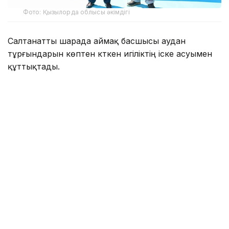
Фото: Қызылорда облысы әкімдігі
Салтанатты шарада аймақ басшысы аудан
тұрғындарын көптен күткен игіліктің іске асуымен
құттықтады.
— Мемлекет басшысының тапсырмасымен,
Бас прокуратураның ұйымдастыруымен
2025-2026 жылдары мемлекетке
қайтарылған активтер есебінен өңірімізге
45 млрд теңге қаржы бөлініп, 31 жоба іске
асты. Оның ішінде Жаңақорған кентіндегі су
тарату станциясын салуға 1,1 млрд теңге
қаржы бөлініп, жұмыс толық аяқталды.
Нәтижесінде, 1500-ге жуық үй сапалы
ауызсумен қамтылып, тұрғындар
қуанышқа кенеліп жатыр. Мемлекет
басшысына, Бас прокуратураға