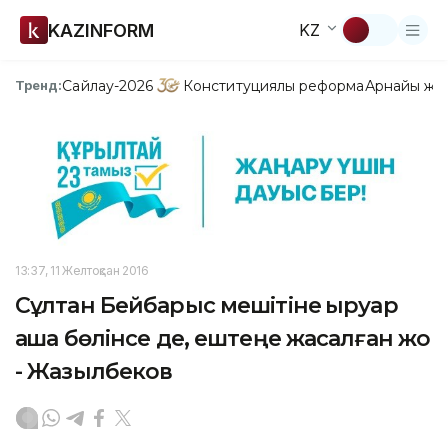
KAZINFORM
KZ
Сайлау-2026
Конституциялық реформа
Арнайы жо
Тренд:
13:37, 11 Желтоқсан 2016
Сұлтан Бейбарыс мешітіне қыруар
ақша бөлінсе де, ештеңе жасалған жоқ
- Жазылбеков