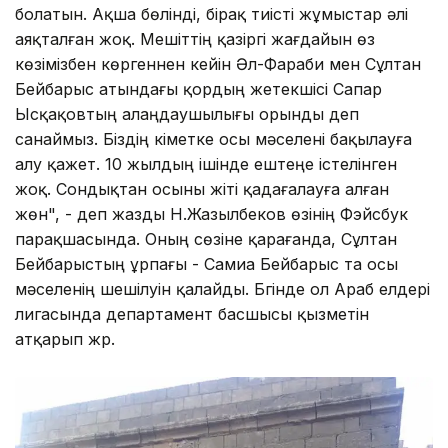
болатын. Ақша бөлінді, бірақ тиісті жұмыстар әлі
аяқталған жоқ. Мешіттің қазіргі жағдайын өз
көзімізбен көргеннен кейін Әл-Фараби мен Сұлтан
Бейбарыс атындағы қордың жетекшісі Сапар
Ысқақовтың алаңдаушылығы орынды деп
санаймыз. Біздің үкіметке осы мәселені бақылауға
алу қажет. 10 жылдың ішінде ештеңе істелінген
жоқ. Сондықтан осыны жіті қадағалауға алған
жөн", - деп жазды Н.Жазылбеков өзінің Фэйсбук
парақшасында. Оның сөзіне қарағанда, Сұлтан
Бейбарыстың ұрпағы - Самиа Бейбарыс та осы
мәселенің шешілуін қалайды. Бүгінде ол Араб елдері
лигасында департамент басшысы қызметін
атқарып жүр.