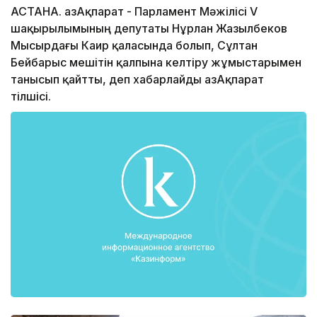
АСТАНА. ҚазАқпарат - Парламент Мәжілісі V
шақырылымының депутаты Нұрлан Жазылбеков
Мысырдағы Каир қаласында болып, Сұлтан
Бейбарыс мешітін қалпына келтіру жұмыстарымен
танысып қайтты, деп xабарлайды ҚазАқпарат
тілшісі.