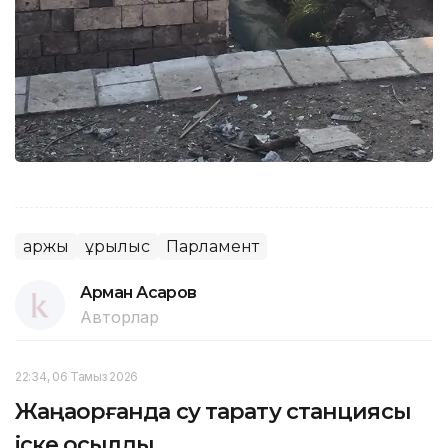
Қаржы
Құрылыс
Парламент
Арман Асқаров
Авторлар
22:34, 06 Тамыз 2026
Жаңақорғанда су тарату станциясы
іске қосылды