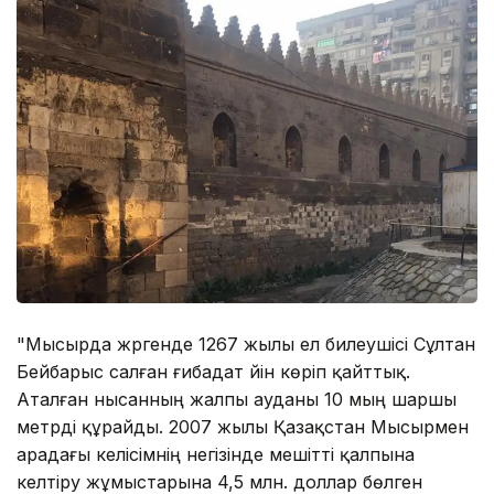
"Мысырда жүргенде 1267 жылы ел билеушісі Сұлтан
Бейбарыс салған ғибадат үйін көріп қайттық.
Аталған нысанның жалпы ауданы 10 мың шаршы
метрді құрайды. 2007 жылы Қазақстан Мысырмен
арадағы келісімнің негізінде мешітті қалпына
келтіру жұмыстарына 4,5 млн. доллар бөлген