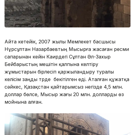
Айта кетейік, 2007 жылы Мемлекет басшысы
Нұрсұлтан Назарбаевтың Мысырға жасаған ресми
сапарынан кейін Каирдегі Сұлтан Әл-Заxыр
Бейбарыстың мешітін қалпына келтіру
жұмыстарын бірлесіп қаржыландыру туралы
келісім заңды түрде бекітілген еді. Аталған құжатқа
сәйкес, Қазақстан қайтарымсыз негізде 4,5 млн.
доллар бөлсе, Мысыр жағы 20 млн. долларды өз
мойнына алған.