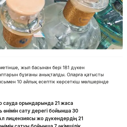
етінше, жыл басынан бері 181 дүкен
лаптарын бұзғаны анықталды. Оларға қатысты
ысымен 10 айлық есептік көрсеткіш мөлшерінде
р сауда орындарында 21 жасқа
 өнімін сату дерегі бойынша 30
Ал лицензиясы жоқ дүкендердің 21
німін сатуы бойынша 7 әкімшілік