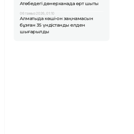
Ақтөбедегі дөнерханада өрт шықты
06 тамыз 2026, 01:10
Алматыда көші-қон заңнамасын
бұзған 35 үндістандық елден
шығарылды