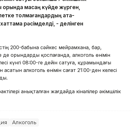
 орында масаң күйде жүрген,
елетке толмағандардың ата-
 хаттама рәсімделді, - делінген
тің 200-бабына сәйкес мейрамхана, бар,
е де орындарды қоспағанда, алкоголь өнімін
есі күнгі 08:00-ге дейін сатуға, құрамындағы
н асатын алкоголь өнімін сағат 21:00-ден келесі
ды.
ктілері анықталған жағдайда кінәлілер әкімшілік
ция
Алкоголь