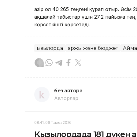
Қазір ол 40 265 теңгені құрап отыр. Өс
ақшалай табыстар үшін 27,2 пайызға тең
көрсеткішті көрсетеді.
Қызылорда
Қаржы және бюджет
Айма
без автора
Авторлар
08:41, 06 Тамыз 2026
Қызылордада 181 дүкен а