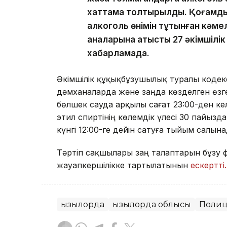
хаттама толтырылды. Қоғамдық
алкоголь өнімін тұтынған кәм
аналарына қатысты 27 әкімшілік
хабарламада.
Әкімшілік құқықбұзушылық туралы кодекс
дәмханаларда және заңда көзделген өзг
бөлшек сауда арқылы сағат 23:00-ден кел
этил спиртінің көлемдік үлесі 30 пайызда
күнгі 12:00-ге дейін сатуға тыйым салына
Тәртіп сақшылары заң талаптарын бұзу фа
жауапкершілікке тартылатынын
ескертті.
Қызылорда
Қызылорда облысы
Поли