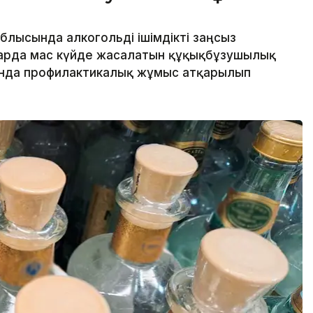
блысында алкогольді ішімдікті заңсыз
арда мас күйде жасалатын құқықбұзушылық
нда профилактикалық жұмыс атқарылып