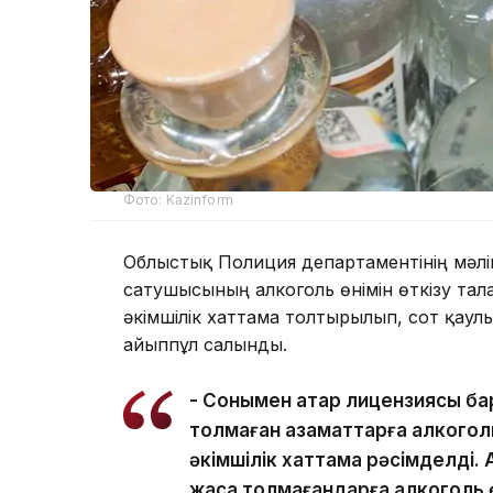
Фото: Kazinform
Облыстық Полиция департаментінің мәлім
сатушысының алкоголь өнімін өткізу та
әкімшілік хаттама толтырылып, сот қаул
айыппұл салынды.
- Сонымен қатар лицензиясы ба
толмаған азаматтарға алкоголь
әкімшілік хаттама рәсімделді. 
жасқа толмағандарға алкоголь ө