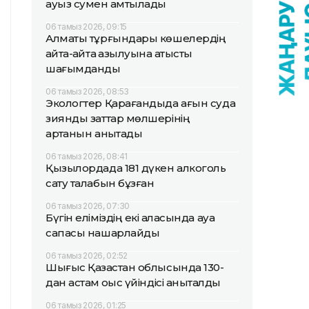
ауыз сумен қамтылады
06 тамыз 2026, 09:15
Алматы тұрғындары көшелердің
қайта-қайта қазылуына қатысты
шағымданды
06 тамыз 2026, 08:53
Экологтер Қарағандыда ағын суда
зиянды заттар мөлшерінің
артқанын анықтады
06 тамыз 2026, 08:41
Қызылордада 181 дүкен алкоголь
сату талабын бұзған
06 тамыз 2026, 07:30
Бүгін еліміздің екі қаласында ауа
сапасы нашарлайды
06 тамыз 2026, 02:52
Шығыс Қазақстан облысында 130-
дан астам қоқыс үйіндісі анықталды
06 тамыз 2026, 01:25