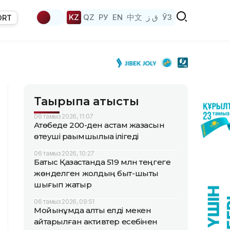
KZ
QZ
РУ
EN
中文
ق ز
ЎЗ
ORT
Тақырыпқа қатысты
06 тамыз 2026, 11:07
Ақтөбеде 200-ден астам жазасын
өтеуші рақымшылыққа ілігеді
06 тамыз 2026, 10:27
Батыс Қазақстанда 519 млн теңгеге
жөнделген жолдың быт-шыты
шығып жатыр
06 тамыз 2026, 09:51
Мойынқұмда алты елді мекен
қайтарылған активтер есебінен