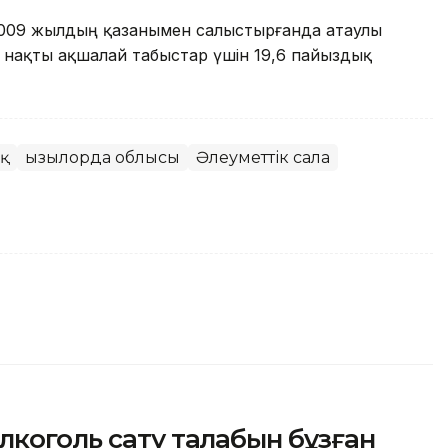
ім 2009 жылдың қазанымен салыстырғанда атаулы
, нақты ақшалай табыстар үшін 19,6 пайыздық
қ
Қызылорда облысы
Әлеуметтік сала
лкоголь сату талабын бұзған