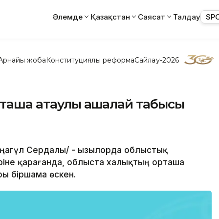
Әлемде
Қазақстан
Саясат
Талдау
SP
Арнайы жоба
Конституциялық реформа
Сайлау-2026
таша атаулы ақшалай табысы
аңагүл Сердалы/ - Қызылорда облыстық
ріне қарағанда, облыста халықтың орташа
ы біршама өскен.