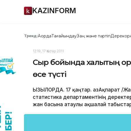
KAZINFORM
Ақорда
Тағайындау
Заң және тәртіп
Дерекқор
Тренд:
12:19, 17 Қаңтар 2011
Сыр бойында халықтың ор
өсе түсті
ҚЫЗЫЛОРДА. 17 қаңтар. ҚазАқпарат /Ж
статистика департаментінің деректе
жан басына атаулы ақшалай табыстар