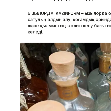
ҚЫЗЫЛОРДА. KAZINFORM – Қызылорда о
сатудың алдын алу, қоғамдық орынд
және қылмыстың жолын кесу бағыты
келеді.