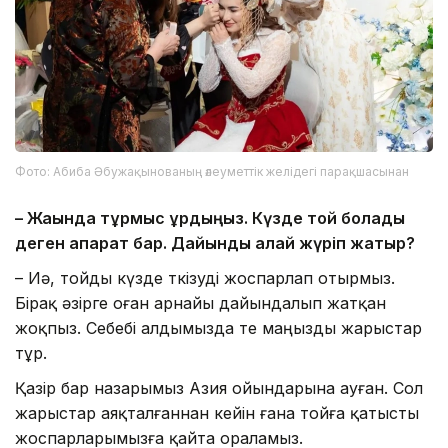
Фото: Абиба Әбужақынованың әлеуметтік желідегі парақшасынан
– Жақында тұрмыс құрдыңыз. Күзде той болады
деген ақпарат бар. Дайындық қалай жүріп жатыр?
– Иә, тойды күзде өткізуді жоспарлап отырмыз.
Бірақ әзірге оған арнайы дайындалып жатқан
жоқпыз. Себебі алдымызда өте маңызды жарыстар
тұр.
Қазір бар назарымыз Азия ойындарына ауған. Сол
жарыстар аяқталғаннан кейін ғана тойға қатысты
жоспарларымызға қайта ораламыз.