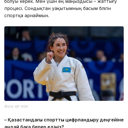
болуы керек. Мен үшін ең маңыздысы – жаттығу
процесі. Сондықтан уақытымның басым бөлігін
спортқа арнаймын.
Фото: ҚР ҰОК
– Қазақстандағы спортты цифрландыру деңгейіне
қандай баға берер едіңіз?