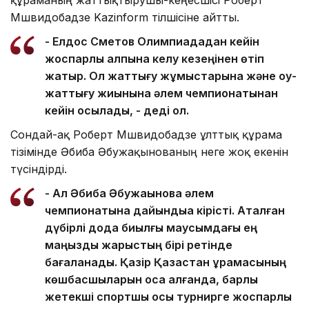
Мшвидобадзе Kazinform тілшісіне айтты.
- Елдос Сметов Олимпиададан кейін
жоспарлы қалпына келу кезеңінен өтіп
жатыр. Ол жаттығу жұмыстарына және оқу-
жаттығу жиынына әлем чемпионатынан
кейін қосылады, - деді ол.
Сондай-ақ Роберт Мшвидобадзе ұлттық құрама
тізімінде Әбиба Әбужақынованың неге жоқ екенін
түсіндірді.
- Ал Әбиба Әбужақынова әлем
чемпионатына дайындыққа кірісті. Аталған
дүбірлі дода биылғы маусымдағы ең
маңызды жарыстың бірі ретінде
бағаланады. Қазір Қазақстан құрамасының
көшбасшыларын қоса алғанда, барлық
жетекші спортшы осы турнирге жоспарлы