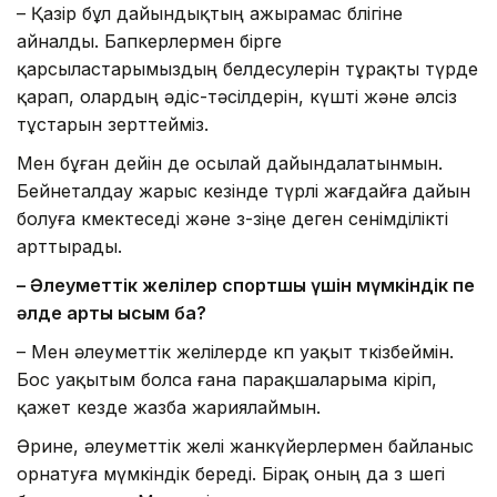
– Қазір бұл дайындықтың ажырамас бөлігіне
айналды. Бапкерлермен бірге
қарсыластарымыздың белдесулерін тұрақты түрде
қарап, олардың әдіс-тәсілдерін, күшті және әлсіз
тұстарын зерттейміз.
Мен бұған дейін де осылай дайындалатынмын.
Бейнеталдау жарыс кезінде түрлі жағдайға дайын
болуға көмектеседі және өз-өзіңе деген сенімділікті
арттырады.
– Әлеуметтік желілер спортшы үшін мүмкіндік пе
әлде артық қысым ба?
– Мен әлеуметтік желілерде көп уақыт өткізбеймін.
Бос уақытым болса ғана парақшаларыма кіріп,
қажет кезде жазба жариялаймын.
Әрине, әлеуметтік желі жанкүйерлермен байланыс
орнатуға мүмкіндік береді. Бірақ оның да өз шегі