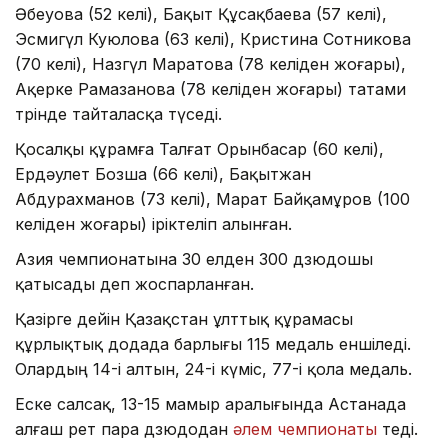
Әбеуова (52 келі), Бақыт Құсақбаева (57 келі),
Эсмигүл Куюлова (63 келі), Кристина Сотникова
(70 келі), Назгүл Маратова (78 келіден жоғары),
Ақерке Рамазанова (78 келіден жоғары) татами
төрінде тайталасқа түседі.
Қосалқы құрамға Талғат Орынбасар (60 келі),
Ердәулет Бозша (66 келі), Бақытжан
Абдурахманов (73 келі), Марат Байқамұров (100
келіден жоғары) іріктеліп алынған.
Азия чемпионатына 30 елден 300 дзюдошы
қатысады деп жоспарланған.
Қазірге дейін Қазақстан ұлттық құрамасы
құрлықтық додада барлығы 115 медаль еншіледі.
Олардың 14-і алтын, 24-і күміс, 77-і қола медаль.
Еске салсақ, 13-15 мамыр аралығында Астанада
алғаш рет пара дзюдодан
әлем чемпионаты
өтеді.