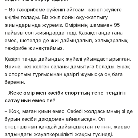
– Өз тәжірибеме сүйеніп айтсам, қазіргі жүйеге
көңілім толады. Біз жыл бойы оқу-жаттығу
жиындарында жүреміз. Өмірімнің шамамен 95
пайызы сол жиындарда өтеді. Қазақстанда ғана
емес, шетелде де жиі дайындалып, халықаралық
тәжірибе жинақтаймыз.
Қазіргі таңда дайындық жүйелі ұйымдастырылған.
Әрине, кез келген саланы дамытуға болады. Бірақ
өз спортым тұрғысынан қазіргі жұмысқа оң баға
беремін.
– Жеке өмір мен кәсіби спорттың тепе-теңдігін
сақтау қиын емес пе?
– Жоқ, маған қиын емес. Себебі жолдасымның өзі де
бұрын кәсіби дзюдомен айналысқан. Ол
спортшының қандай дайындықтан өтетінін, жарыс
алдындағы жауапкершілікті жақсы түсінеді.