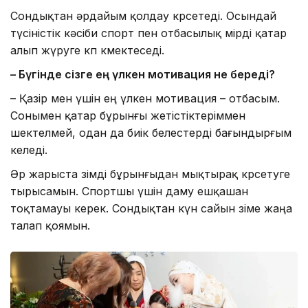
Сондықтан әрдайым қолдау көрсетеді. Осындай
түсіністік кәсіби спорт пен отбасылық өмірді қатар
алып жүруге көп көмектеседі.
– Бүгінде сізге ең үлкен мотивация не береді?
– Қазір мен үшін ең үлкен мотивация – отбасым.
Сонымен қатар бұрынғы жетістіктеріммен
шектелмей, одан да биік белестерді бағындырғым
келеді.
Әр жарыста өзімді бұрынғыдан мықтырақ көрсетуге
тырысамын. Спортшы үшін даму ешқашан
тоқтамауы керек. Сондықтан күн сайын өзіме жаңа
талап қоямын.