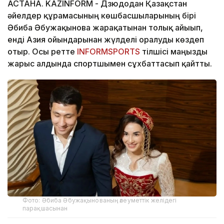
АСТАНА. KAZINFORM - Дзюдодан Қазақстан
әйелдер құрамасының көшбасшыларының бірі
Әбиба Әбужақынова жарақатынан толық айығып,
енді Азия ойындарынан жүлделі оралуды көздеп
отыр. Осы ретте
INFORMSPORTS
тілшісі маңызды
жарыс алдында спортшымен сұхбаттасып қайтты.
Фото: Әбиба Әбужақынованың әлеуметтік желідегі
парақшасынан