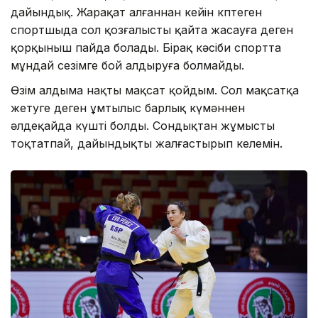
дайындық. Жарақат алғаннан кейін көптеген
спортшыда сол қозғалысты қайта жасауға деген
қорқыныш пайда болады. Бірақ кәсіби спортта
мұндай сезімге бой алдыруға болмайды.
Өзім алдыма нақты мақсат қойдым. Сол мақсатқа
жетуге деген ұмтылыс барлық күмәннен
әлдеқайда күшті болды. Сондықтан жұмысты
тоқтатпай, дайындықты жалғастырып келемін.