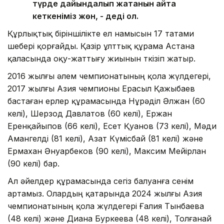
түрде дайындалып жатқанын айта
кеткеніміз жөн, - деді ол.
Құрлықтық біріншілікте ел намысын 17 татами
шебері қорғайды. Қазір ұлттық құрама Астана
қаласында оқу-жаттығу жиынын өткізіп жатыр.
2016 жылғы әлем чемпионатының қола жүлдегері,
2017 жылғы Азия чемпионы Ерасыл Қажыбаев
бастаған ерлер құрамасында Нұрәділ Әлжан (60
келі), Шерзод Давлатов (60 келі), Ержан
Еренқайыпов (66 келі), Есет Қуанов (73 келі), Мәди
Амангелді (81 келі), Азат Күмісбай (81 келі) және
Ермахан Әнуарбеков (90 келі), Максим Мейірлан
(90 келі) бар.
Ал әйелдер құрамасында сегіз балуанға сенім
артамыз. Олардың қатарында 2024 жылғы Азия
чемпионатының қола жүлдегері Ғалия Тынбаева
(48 келі) және Диана Буркеева (48 келі), Толғанай