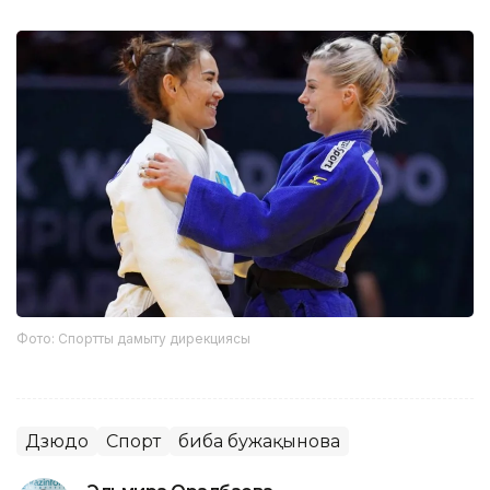
Фото: Спортты дамыту дирекциясы
Дзюдо
Спорт
Әбиба Әбужақынова