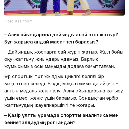
Фото: Kazinform
– Азия ойындарына дайындық қалай өтіп жатыр?
Бұл жарысқа қандай мақсатпен барасыз?
– Дайындық жоспарға сай жүріп жатыр. Жыл бойы
оқу-жаттығу жиындарындамыз. Барлық
жұмысымыз осы маңызды додаға бағытталған.
Әр спортшы төрт жылдық циклге белгілі бір
мақсатпен келеді. Біздің мақсатымыз да айқын –
алтын медаль жеңіп алу. Азия ойындарына қатысу
үшін емес, жеңіс үшін барамыз. Сондықтан әрбір
жаттығудың жауапкершілігі өте жоғары.
– Қазір ұлттық құрамада спорттық аналитика мен
бейнеталдаудың рөлі қандай?