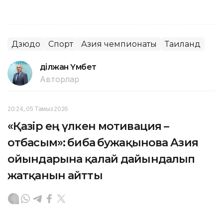
Дзюдо
Спорт
Азия чемпионаты
Таиланд
Әділжан Үмбет
Авторлар
20:24, 05 Тамыз 2026
«Қазір ең үлкен мотивация –
отбасым»: Әбиба Әбужақынова Азия
ойындарына қалай дайындалып
жатқанын айтты