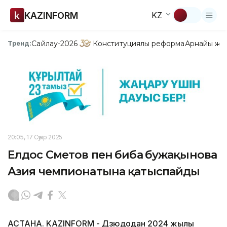
KAZINFORM
KZ
Сайлау-2026
Конституциялық реформа
Арнайы жо
Тренд:
20:05, 17 Сәуір 2025
Елдос Сметов пен Әбиба Әбужақынова
Азия чемпионатына қатыспайды
АСТАНА. KAZINFORM - Дзюдодан 2024 жылғы