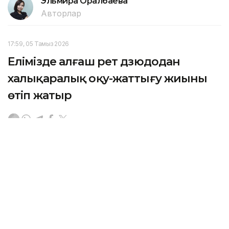
Эльмира Оралбаева
Авторлар
17:59, 05 Тамыз 2026
Елімізде алғаш рет дзюдодан
халықаралық оқу-жаттығу жиыны
өтіп жатыр
АСТАНА. KAZINFORM - Дзюдодан Қазақстандағы
алғашқы халықаралық оқу-жаттығу жиынына әлемнің
30 елінен 700-ден астам спортшы келді.