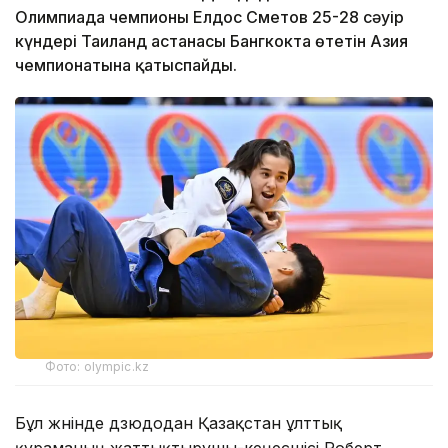
Олимпиада чемпионы Елдос Сметов 25-28 сәуір
күндері Таиланд астанасы Бангкокта өтетін Азия
чемпионатына қатыспайды.
Фото: olympic.kz
Бұл жөнінде дзюдодан Қазақстан ұлттық
құраманың жаттықтырушы-кеңесшісі Роберт