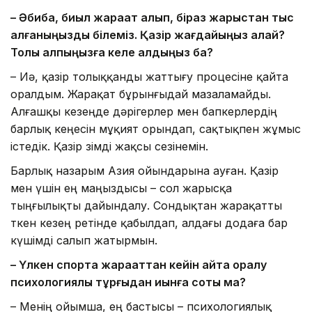
– Әбиба, биыл жарақат алып, біраз жарыстан тыс
қалғаныңызды білеміз. Қазір жағдайыңыз қалай?
Толық қалпыңызға келе алдыңыз ба?
– Иә, қазір толыққанды жаттығу процесіне қайта
оралдым. Жарақат бұрынғыдай мазаламайды.
Алғашқы кезеңде дәрігерлер мен бапкерлердің
барлық кеңесін мұқият орындап, сақтықпен жұмыс
істедік. Қазір өзімді жақсы сезінемін.
Барлық назарым Азия ойындарына ауған. Қазір
мен үшін ең маңыздысы – сол жарысқа
тыңғылықты дайындалу. Сондықтан жарақатты
өткен кезең ретінде қабылдап, алдағы додаға бар
күшімді салып жатырмын.
– Үлкен спортқа жарақаттан кейін қайта оралу
психологиялық тұрғыдан қиынға соқты ма?
– Менің ойымша, ең бастысы – психологиялық