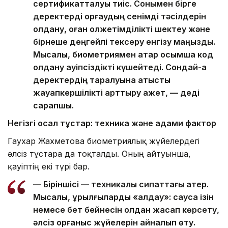
сертификатталуы тиіс. Сонымен бірге
деректерді қорғаудың сенімді тәсілдерін
қолдану, оған қолжетімділікті шектеу және
бірнеше деңгейлі тексеру енгізу маңызды.
Мысалы, биометриямен қатар қосымша код
қолдану қауіпсіздікті күшейтеді. Сондай-ақ
деректердің таралуына қатысты
жауапкершілікті арттыру қажет, — деді
сарапшы.
Негізгі осал тұстар: техника және адами фактор
Гаухар Жахметова биометриялық жүйелердегі
әлсіз тұстарға да тоқталды. Оның айтуынша,
қауіптің екі түрі бар.
— Біріншісі — техникалық сипаттағы қатер.
Мысалы, құрылғыларды «алдау»: саусақ ізін
немесе бет бейнесін қолдан жасап көрсету,
әлсіз қорғаныс жүйелерін айналып өту.