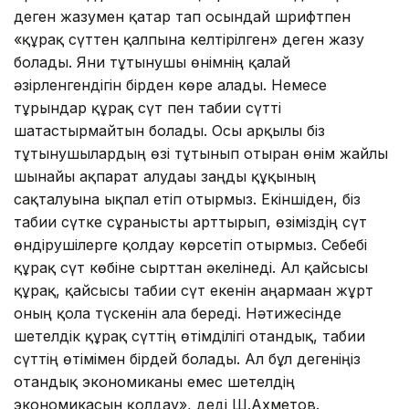
деген жазумен қатар тап осындай шрифтпен
«құрғақ сүттен қалпына келтірілген» деген жазу
болады. Яғни тұтынушы өнімнің қалай
әзірленгендігін бірден көре алады. Немесе
тұрғындар құрғақ сүт пен табиғи сүтті
шатастырмайтын болады. Осы арқылы біз
тұтынушылардың өзі тұтынып отырған өнім жайлы
шынайы ақпарат алудағы заңды құқының
сақталуына ықпал етіп отырмыз. Екіншіден, біз
табиғи сүтке сұранысты арттырып, өзіміздің сүт
өндірушілерге қолдау көрсетіп отырмыз. Себебі
құрғақ сүт көбіне сырттан әкелінеді. Ал қайсысы
құрғақ, қайсысы табиғи сүт екенін аңғармаған жұрт
оның қолға түскенін ала береді. Нәтижесінде
шетелдік құрғақ сүттің өтімділігі отандық, табиғи
сүттің өтімімен бірдей болады. Ал бұл дегеніңіз
отандық экономиканы емес шетелдің
экономикасын қолдау», деді Ш.Ахметов.