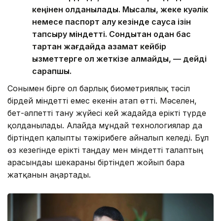
кеңінен қолданылады. Мысалы, жеке куәлік
немесе паспорт алу кезінде саусақ ізін
тапсыру міндетті. Сондықтан одан бас
тартқан жағдайда азамат кейбір
қызметтерге қол жеткізе алмайды, — дейді
сарапшы.
Сонымен бірге ол барлық биометриялық тәсіл
бірдей міндетті емес екенін атап өтті. Мәселен,
бет-әлпетті тану жүйесі кей жағдайда ерікті түрде
қолданылады. Алайда мұндай технологиялар да
біртіндеп қалыпты тәжірибеге айналып келеді. Бұл
өз кезегінде ерікті таңдау мен міндетті талаптың
арасындағы шекараны біртіндеп жойып бара
жатқанын аңғартады.