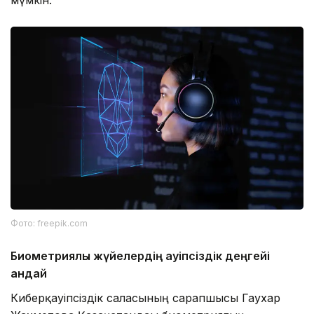
Фото: freepik.com
Биометриялық жүйелердің қауіпсіздік деңгейі
қандай
Киберқауіпсіздік саласының сарапшысы Гаухар