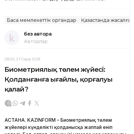
Басқа мемлекеттік органдар
Қазақстанда жасалған
без автора
Авторлар
08:00, 27 Сәуір 2026
Биометриялық төлем жүйесі:
Қолданғанға ыңғайлы, қорғалуы
қалай?
АСТАНА. KAZINFORM – Биометриялық төлем
жүйелері күнделікті қолданысқа жаппай еніп