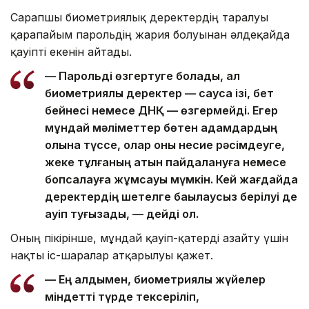
Сарапшы биометриялық деректердің таралуы
қарапайым парольдің жария болуынан әлдеқайда
қауіпті екенін айтады.
— Парольді өзгертуге болады, ал
биометриялық деректер — саусақ ізі, бет
бейнесі немесе ДНҚ — өзгермейді. Егер
мұндай мәліметтер бөтен адамдардың
қолына түссе, олар оны несие рәсімдеуге,
жеке тұлғаның атын пайдалануға немесе
бопсалауға жұмсауы мүмкін. Кей жағдайда
деректердің шетелге бақылаусыз берілуі де
қауіп туғызады, — дейді ол.
Оның пікірінше, мұндай қауіп-қатерді азайту үшін
нақты іс-шаралар атқарылуы қажет.
— Ең алдымен, биометриялық жүйелер
міндетті түрде тексеріліп,