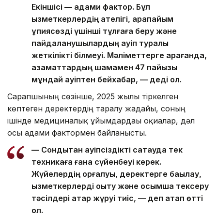
Екіншісі — адами фактор. Бұл
қызметкерлердің қателігі, қарапайым
құпиясөзді үшінші тұлғаға беру және
пайдаланушылардың қауіп туралы
жеткілікті білмеуі. Мәліметтерге қарағанда,
азаматтардың шамамен 47 пайызы
мұндай қауіптен бейхабар, — деді ол.
Сарапшының сөзінше, 2025 жылы тіркелген
көптеген деректердің таралу жағдайы, соның
ішінде медициналық ұйымдардағы оқиғалар, дәл
осы адами фактормен байланысты.
— Сондықтан қауіпсіздікті сақтауда тек
техникаға ғана сүйенбеуі керек.
Жүйелердің қорғалуы, деректерге бақылау,
қызметкерлерді оқыту және қосымша тексеру
тәсілдері қатар жүруі тиіс, — деп атап өтті
ол.