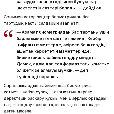
сақтауды талап етеді, яғни бұл құқықтың
шектелетін сәттері болады, — дейді ол.
Сонымен қатар заңгер биометриядан бас
тартудың нақты салдарын атап өтті.
— Азамат биометриядан бас тартқаны үшін
барлық қызметтен шеттетілмейді. Кейбір
цифрлық қызметтерде, әсіресе банктердің
қашықтан көрсететін қызметтерінде,
биометриялық сәйкестендіру міндетті.
Демек, адам дәл сол форматтағы қызметке
қол жеткізе алмауы мүмкін, — деп
түсіндірді сарапшы.
Сарапшылардың пайымынша, биометрияға
қатысты негізгі сұрақ — азаматтың дербес
деректерін басқару құқығы мен цифрлық ортадағы
нақты таңдау еркіндігі қаншалықты сақталады
деген мәселе.