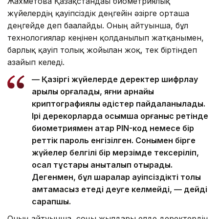
Жахметова Қазақстандағы биометриялық
жүйелердің қауіпсіздік деңгейін әзірге орташа
деңгейде деп бағалайды. Оның айтуынша, бұл
технологиялар кеңінен қолданылып жатқанымен,
барлық қауіп толық жойылған жоқ, тек біртіндеп
азайып келеді.
— Қазіргі жүйелерде деректер шифрлау
арқылы қорғалады, яғни арнайы
криптографиялық әдістер пайдаланылады.
Ірі дерекқорларда қосымша қорғаныс ретінде
биометриямен қатар PIN-код немесе бір
реттік пароль енгізілген. Сонымен бірге
жүйелер белгілі бір мерзімде тексеріліп,
осал тұстары анықталып отырады.
Дегенмен, бұл шаралар қауіпсіздікті толық
қамтамасыз етеді деуге келмейді, — дейді
сарапшы.
Оның айтуынша, соңғы жылдары елде деректердің