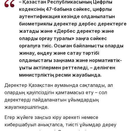
– Қазақстан Республикасының Цифрлық
кодексінің 47-бабына сәйкес, цифрлық
аутентификация кезінде қолданылатын
биометриялық деректер дербес деректерге
жатады және «Дербес деректер және
оларды қорғау туралы» заңға сәйкес
қорғалуға тиіс. Осыған байланысты оларды
жинау, өңдеу және сақтау тәртібі
қолданыстағы заңнама және нормативтік-
құқықтық актілермен реттеледі, – делінген
министрліктің ресми жауабында.
Деректер Қазақстан аумағында сақталады, ал
олардың қауіпсіздігін қамтамасыз ету – сол
деректерді пайдаланатын ұйымдардың
жауапкершілігінде.
Егер жүйеге заңсыз кіру әрекеті немесе
кибершабуыл анықталса, тиісті ұйымдар дереу