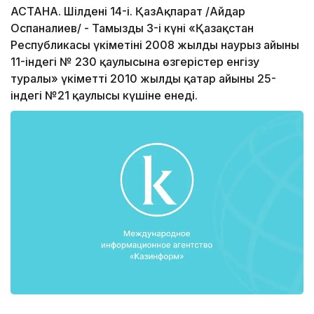
АСТАНА. Шілденің 14-і. ҚазАқпарат /Айдар
Оспаналиев/ - Тамыздың 3-і күні «Қазақстан
Республикасы үкіметінің 2008 жылдың наурыз айының
11-індегі № 230 қаулысына өзгерістер енгізу
туралы» үкіметтің 2010 жылдың қаңтар айының 25-
індегі №21 қаулысы күшіне енеді.