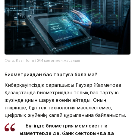
Фото: Kazinform / ЖИ көмегімен жасалды
Биометриядан бас тартуға бола ма?
Киберқауіпсіздік сарапшысы Гаухар Жахметова
Қазақстанда биометриядан толық бас тарту іс
жүзінде қиын шаруа екенін айтады. Оның
пікірінше, бұл тек технология мәселесі емес,
цифрлық жүйенің қалай құрылғанына байланысты.
— Бүгінде биометрия мемлекеттік
қызметтерде де, банк секторында да