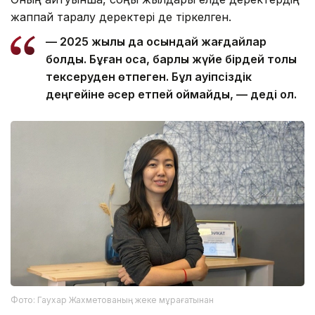
жаппай таралу деректері де тіркелген.
— 2025 жылы да осындай жағдайлар
болды. Бұған қоса, барлық жүйе бірдей толық
тексеруден өтпеген. Бұл қауіпсіздік
деңгейіне әсер етпей қоймайды, — деді ол.
Фото: Гаухар Жахметованың жеке мұрағатынан