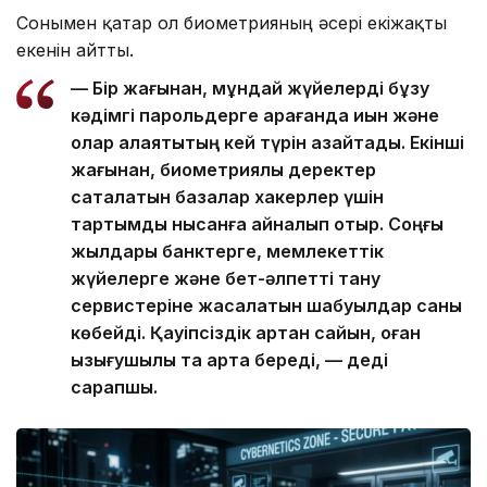
Сонымен қатар ол биометрияның әсері екіжақты
екенін айтты.
— Бір жағынан, мұндай жүйелерді бұзу
кәдімгі парольдерге қарағанда қиын және
олар алаяқтықтың кей түрін азайтады. Екінші
жағынан, биометриялық деректер
сақталатын базалар хакерлер үшін
тартымды нысанға айналып отыр. Соңғы
жылдары банктерге, мемлекеттік
жүйелерге және бет-әлпетті тану
сервистеріне жасалатын шабуылдар саны
көбейді. Қауіпсіздік артқан сайын, оған
қызығушылық та арта береді, — деді
сарапшы.