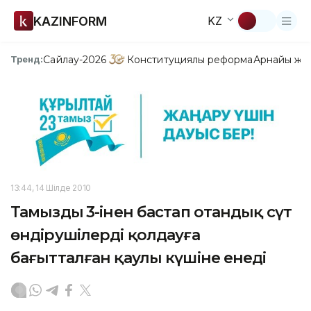
KAZINFORM
KZ
Сайлау-2026
Конституциялық реформа
Арнайы жо
Тренд:
13:44, 14 Шілде 2010
Тамыздың 3-інен бастап отандық сүт
өндірушілерді қолдауға
бағытталған қаулы күшіне енеді