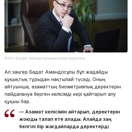
Фото: Бағдат Амандосұлының жеке мұрағаты
Ал заңгер Бағдат Амандосұлы бұл жағдайды
құқықтық тұрғыдан нақтылай түседі. Оның
айтуынша, азаматтың биометриялық деректерін
пайдалануға берген келісімді кері қайтарып алу
құқығы бар.
— Азамат келісімін қайтарып, деректерін
жоюды талап ете алады. Алайда заң
белгілі бір жағдайларда деректерді