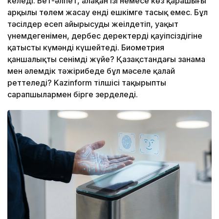
келеді. Бет-әлпет, алақан ізі немесе көз қарашығы
арқылы төлем жасау енді ешкімге таңсық емес. Бұл
тәсілдер есеп айырысуды жеңілдетіп, уақыт
үнемдегенімен, дербес деректердің қауіпсіздігіне
қатысты күмәнді күшейтеді. Биометрия
қаншалықты сенімді жүйе? Қазақстандағы заңнама
мен әлемдік тәжірибеде бұл мәселе қалай
реттеледі? Kazinform тілшісі тақырыпты
сарапшылармен бірге зерделеді.