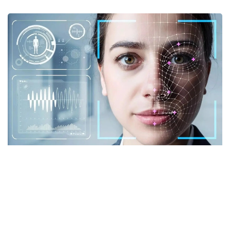
Фото: istockphoto.com
Әлемдік тәжірибе: технология бар, бірақ бәрі
бірдей сене бермейді
Биометриялық технологияларға қатысты
алаңдаушылық бекер емес. Әлемдік тәжірибе бұл