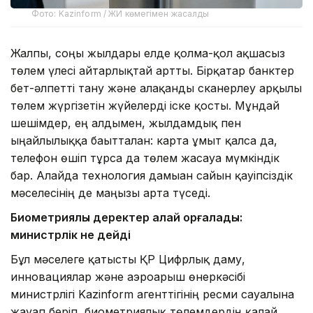
Фото: Kazinform / ЖИ көмегімен жасалды
Жалпы, соңғы жылдары елде қолма-қол ақшасыз
төлем үлесі айтарлықтай артты. Бірқатар банктер
бет-әлпетті тану және алақанды сканерлеу арқылы
төлем жүргізетін жүйелерді іске қосты. Мұндай
шешімдер, ең алдымен, жылдамдық пен
ыңғайлылыққа бағытталған: карта ұмыт қалса да,
телефон өшіп тұрса да төлем жасауға мүмкіндік
бар. Алайда технология дамыған сайын қауіпсіздік
мәселесінің де маңызы арта түседі.
Биометриялық деректер қалай қорғалады:
министрлік не дейді
Бұл мәселеге қатысты ҚР Цифрлық даму,
инновациялар және аэроғарыш өнеркәсібі
министрлігі Kazinform агенттігінің ресми сауалына
жауап беріп, биометриялық төлемдердің қалай