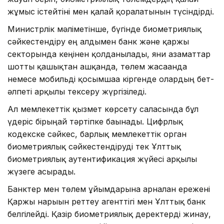
жұмыс істейтіні мен қалай қорғалатынын түсіндірді.
Министрлік мәліметінше, бүгінде биометриялық
сәйкестендіру ең алдымен банк және қаржы
секторында кеңінен қолданылады, яғни азаматтар
шотты қашықтан ашқанда, төлем жасағанда
немесе мобильді қосымшаға кіргенде олардың бет-
әлпеті арқылы тексеру жүргізіледі.
Ал мемлекеттік қызмет көрсету саласында бұл
үдеріс бірыңғай тәртіпке бағынады. Цифрлық
кодекске сәйкес, барлық мемлекеттік орган
биометриялық сәйкестендіруді тек Ұлттық
биометриялық аутентификация жүйесі арқылы
жүзеге асырады.
Банктер мен төлем ұйымдарына арналған ережені
Қаржы нарығын реттеу агенттігі мен Ұлттық банк
белгілейді. Қазір биометриялық деректерді жинау,