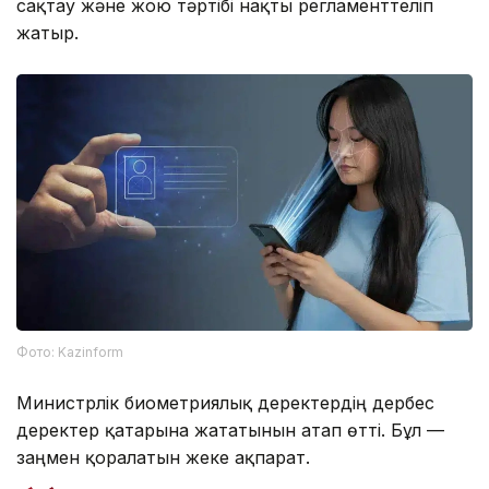
сақтау және жою тәртібі нақты регламенттеліп
жатыр.
Фото: Kazinform
Министрлік биометриялық деректердің дербес
деректер қатарына жататынын атап өтті. Бұл —
заңмен қорғалатын жеке ақпарат.