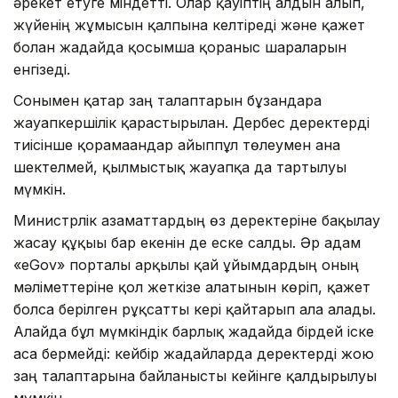
әрекет етуге міндетті. Олар қауіптің алдын алып,
жүйенің жұмысын қалпына келтіреді және қажет
болған жағдайда қосымша қорғаныс шараларын
енгізеді.
Сонымен қатар заң талаптарын бұзғандарға
жауапкершілік қарастырылған. Дербес деректерді
тиісінше қорғамағандар айыппұл төлеумен ғана
шектелмей, қылмыстық жауапқа да тартылуы
мүмкін.
Министрлік азаматтардың өз деректеріне бақылау
жасау құқығы бар екенін де еске салды. Әр адам
«eGov» порталы арқылы қай ұйымдардың оның
мәліметтеріне қол жеткізе алатынын көріп, қажет
болса берілген рұқсатты кері қайтарып ала алады.
Алайда бұл мүмкіндік барлық жағдайда бірдей іске
аса бермейді: кейбір жағдайларда деректерді жою
заң талаптарына байланысты кейінге қалдырылуы
мүмкін.