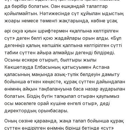
да бәрібір болатын. Оған ешқандай талаптар
қойылмайтын. Нәтижесінде сүт құйылған ыдыстың
жоғары немесе төменгі жақтарында, көбіне ұсақ
әрі оқуға қиын шрифтермен «қалпына келтірілген
сүт» деген белгі қою жағдайлары орын алды. «Бұл
дегеніңіз қалың көпшілік қалпына келтірілген сүтті
табиғи сүттен айыра алмайды дегенді білдіреді.
Осыны ескере отырып, былтырғы жылы
Көкшетауда Елбасының қатысуымен Астана
қаласының маңында азық-түлік белдеуін дамыту
бойынша өткен кеңесте, құрғақ сүттен дайындалған
өнімнің айқын таңбалануына баса назар аударылған
болатын. Біздің бүгін талқылап отырған қаулымыз
осы мәселеге орай күшіне енгелі отыр», деді
директордың орынбасары.
Оның сөзіне қарағанда, жаңа талап бойынша құрғақ
сүттен өндірілген өнімнің бірінші бетінде «сүт»