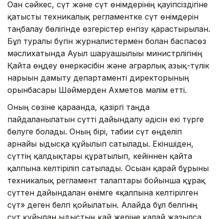
Оған сәйкес, сүт және сүт өнімдерінің қауіпсіздігіне
қатысты техникалық регламентке сүт өнімдерін
таңбалау бөлігінде өзгерістер енгізу қарастырылған.
Бұл туралы бүгін журналистермен болған баспасөз
мәслихатында Ауыл шаруашылығы министрлігінің
Қайта өңдеу өнеркәсібін және аграрлық азық-түлік
нарығын дамыту департаменті директорының
орынбасары Шәймерден Ахметов мәлім етті.
Оның сөзіне қарағанда, қазіргі таңда
пайдаланылатын сүтті дайындалу әдісін екі түрге
бөлуге болады. Оның бірі, табиғи сүт өңделіп
арнайы ыдысқа құйылып сатылады. Екіншіден,
сүттің қалдықтары құрғатылып, кейіннен қайта
қалпына келтіріліп сатылады. Осыған қарай бұрынғы
техникалық регламент талаптары бойынша құрғақ
сүттен дайындалған өнімге «қалпына келтірілген
сүт» деген белгі қойылатын. Алайда бұл белгінің
сүт құйылған ыдыстың қай жеріне қалай жазылса