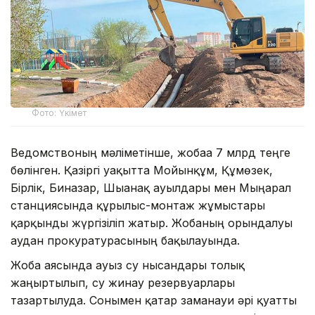
Фото: Үкімет
Ведомствоның мәліметінше, жобаға 7 млрд теңге
бөлінген. Қазіргі уақытта Мойынқұм, Құмөзек,
Бірлік, Биназар, Шығанақ ауылдары мен Мыңарал
станциясында құрылыс-монтаж жұмыстары
қарқынды жүргізіліп жатыр. Жобаның орындалуы
аудан прокуратурасының бақылауында.
Жоба аясында ауыз су нысандары толық
жаңғыртылып, су жинау резервуарлары
тазартылуда. Сонымен қатар заманауи әрі қуатты