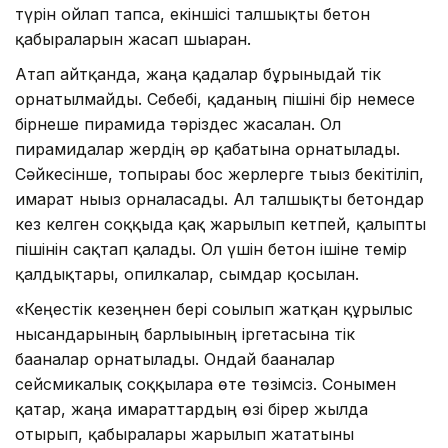
түрін ойлап тапса, екіншісі талшықты бетон
қабырғаларын жасап шығарған.
Атап айтқанда, жаңа қадалар бұрынғыдай тік
орнатылмайды. Себебі, қаданың пішіні бір немесе
бірнеше пирамида тәріздес жасалған. Ол
пирамидалар жердің әр қабатына орнатылады.
Сәйкесінше, топырағы бос жерлерге тығыз бекітіліп,
ғимарат нығыз орналасады. Ал талшықты бетондар
кез келген соққыда қақ жарылып кетпей, қалыпты
пішінін сақтап қалады. Ол үшін бетон ішіне темір
қалдықтары, опилкалар, сымдар қосылған.
«Кеңестік кезеңнен бері соғылып жатқан құрылыс
нысандарының барлығының іргетасына тік
бағаналар орнатылады. Ондай бағаналар
сейсмикалық соққыларға өте төзімсіз. Сонымен
қатар, жаңа ғимараттардың өзі бірер жылда
отырып, қабырғалары жарылып жататыны