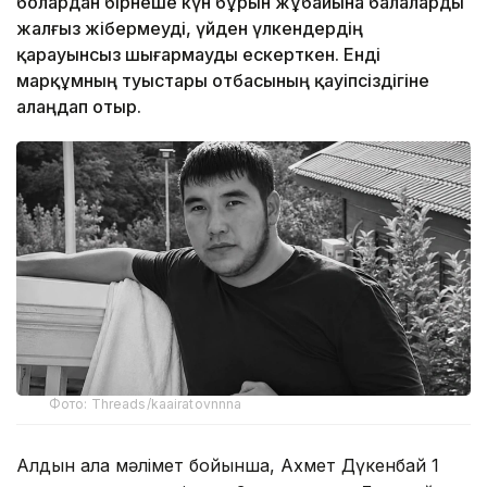
болардан бірнеше күн бұрын жұбайына балаларды
жалғыз жібермеуді, үйден үлкендердің
қарауынсыз шығармауды ескерткен. Енді
марқұмның туыстары отбасының қауіпсіздігіне
алаңдап отыр.
Фото: Threads/kaairatovnnna
Алдын ала мәлімет бойынша, Ахмет Дүкенбай 1