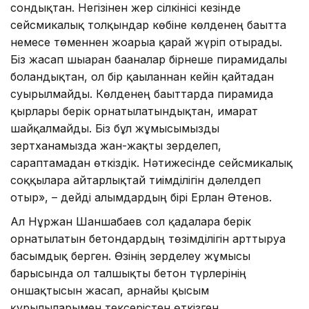
сондықтан. Негізінен жер сілкінісі кезінде
сейсмикалық толқындар көбіне көлденең бағытта
немесе төменнен жоғарыға қарай жүріп отырады.
Біз жасап шығарған бағаналар бірнеше пирамидалы
болғандықтан, ол бір қағылғаннан кейін қайтадан
суырылмайды. Көлденең бағыттарда пирамида
қырлары берік орнатылатындықтан, ғимарат
шайқалмайды. Біз бұл жұмысымызды
зертханамызда жан-жақты зерделеп,
сараптамадан өткіздік. Нәтижесінде сейсмикалық
соққыларға айтарлықтай тиімділігін дәлелдеп
отыр», – дейді ғалымдардың бірі Ерлан Әтенов.
Ал Нұржан Шаншабаев сол қадаларға берік
орнатылатын бетондардың төзімділігін арттыруға
басымдық берген. Өзінің зерделеу жұмысы
барысында ол талшықты бетон түрлерінің
оншақтысын жасап, арнайы қысым
құрылғыларымен тексерістен өткізген.