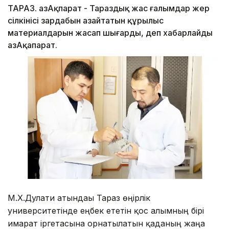
ТАРАЗ. ҚазАқпарат - Тараздық жас ғалымдар жер
сілкінісі зардабын азайтатын құрылыс
материалдарын жасап шығарды, деп хабарлайды
ҚазАқапарат.
М.Х.Дулати атындағы Тараз өңірлік
университетінде еңбек ететін қос ғалымның бірі
ғимарат іргетасына орнатылатын қаданың жаңа