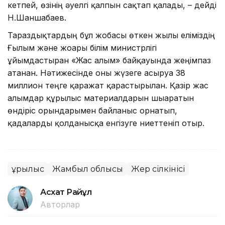
кетпей, өзінің әуелгі қалпын сақтап қалады, – дейді
Н.Шаншабаев.
Тараздықтардың бұл жобасы өткен жылы еліміздің
Ғылым және жоғары білім министрлігі
ұйымдастырған «Жас ғалым» байқауында жеңімпаз
атанған. Нәтижесінде оны жүзеге асыруға 38
миллион теңге қаражат қарастырылған. Қазір жас
ғалымдар құрылыс материалдарын шығаратын
өндіріс орындарымен байланыс орнатып,
қадаларды қолданысқа енгізуге ниеттеніп отыр.
Құрылыс
Жамбыл облысы
Жер сілкінісі
Асхат Райқұл
Авторлар