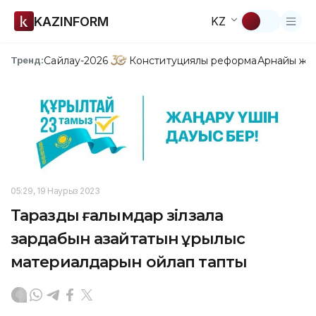
KAZINFORM
KZ
Сайлау-2026
Конституциялық реформа
Арнайы жо
Тренд:
05:29, 19 Наурыз 2023
Тараздық ғалымдар зілзала
зардабын азайтатын құрылыс
материалдарын ойлап тапты