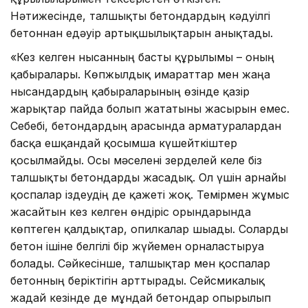
Нәтижесінде, талшықты бетондардың кәдуілгі
бетоннан едәуір артықшылықтарын анықтады.
«Кез келген нысанның басты құрылымы – оның
қабырғалары. Көпжылдық ғимараттар мен жаңа
нысандардың қабырғаларының өзінде қазір
жарықтар пайда болып жататыны жасырын емес.
Себебі, бетондардың арасында арматуралардан
басқа ешқандай қосымша күшейткіштер
қосылмайды. Осы мәселені зерделей келе біз
талшықты бетондарды жасадық. Ол үшін арнайы
қоспалар іздеудің де қажеті жоқ. Темірмен жұмыс
жасайтын кез келген өндіріс орындарында
көптеген қалдықтар, опилкалар шығады. Соларды
бетон ішіне белгілі бір жүйемен орналастыруға
болады. Сәйкесінше, талшықтар мен қоспалар
бетонның беріктігін арттырады. Сейсмикалық
жағдай кезінде де мұндай бетондар опырылып