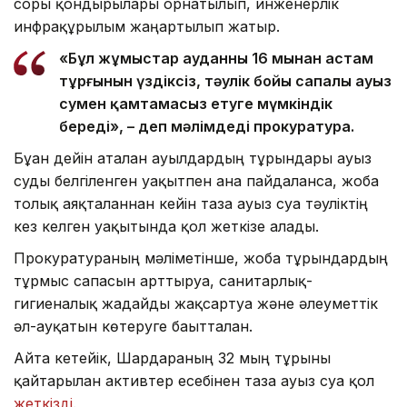
сорғы қондырғылары орнатылып, инженерлік
инфрақұрылым жаңартылып жатыр.
«Бұл жұмыстар ауданның 16 мыңнан астам
тұрғынын үздіксіз, тәулік бойы сапалы ауыз
сумен қамтамасыз етуге мүмкіндік
береді», – деп мәлімдеді прокуратура.
Бұған дейін аталған ауылдардың тұрғындары ауыз
суды белгіленген уақытпен ғана пайдаланса, жоба
толық аяқталғаннан кейін таза ауыз суға тәуліктің
кез келген уақытында қол жеткізе алады.
Прокуратураның мәліметінше, жоба тұрғындардың
тұрмыс сапасын арттыруға, санитарлық-
гигиеналық жағдайды жақсартуға және әлеуметтік
әл-ауқатын көтеруге бағытталған.
Айта кетейік, Шардараның 32 мың тұрғыны
қайтарылған активтер есебінен таза ауыз суға қол
жеткізді
.