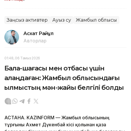
Заңсыз активтер
Ауыз су
Жамбыл облысы
Асхат Райқұл
Авторлар
01:48, 06 Тамыз 2026
Бала-шағасы мен отбасы үшін
алаңдаған: Жамбыл облысындағы
қылмыстың мән-жайы белгілі болды
АСТАНА. KAZINFORM — Жамбыл облысының
тұрғыны Ахмет Дүкенбай кісі қолынан қаза