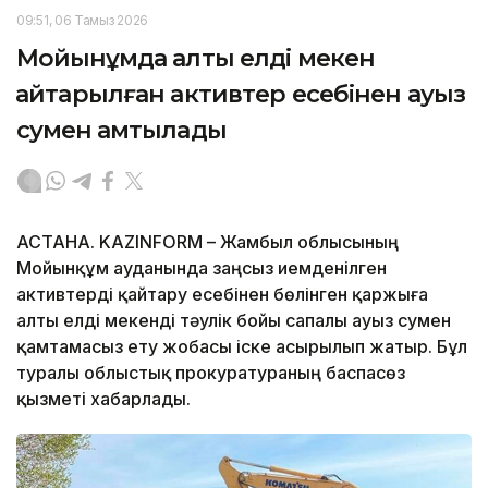
09:51, 06 Тамыз 2026
Мойынқұмда алты елді мекен
қайтарылған активтер есебінен ауыз
сумен қамтылады
АСТАНА. KAZINFORM – Жамбыл облысының
Мойынқұм ауданында заңсыз иемденілген
активтерді қайтару есебінен бөлінген қаржыға
алты елді мекенді тәулік бойы сапалы ауыз сумен
қамтамасыз ету жобасы іске асырылып жатыр. Бұл
туралы облыстық прокуратураның баспасөз
қызметі хабарлады.