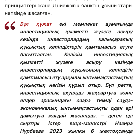
принциптері және Дүниежүзілік банктің ұсыныстары
негізінде жасалған.
Бұл құжат
екі мемлекет аумағында
инвестициялық қызметті жүзеге асыру
кезінде инвесторлардың халықаралық
құқықтық кепілдіктерін қамтамасыз етуге
бағытталған. Келісім инвестициялық
қызметті жүзеге асыру кезінде
инвесторлардың құқығының кепілдігін
қамтамасыз ету арқылы ынтымақтастықтың
құқықтық негізін құрып отыр. Бұл ретте,
инвестициялық ахуалды жақсартуға және
елдер арасындағы өзара тиімді сауда-
экономикалық ынтымақтастықты одан әрі
дамытуға жағдай жасалады, – деген еді
сыртқы істер вице-министрі Назира
Нұрбаева 2023 жылғы 6 желтоқсанда