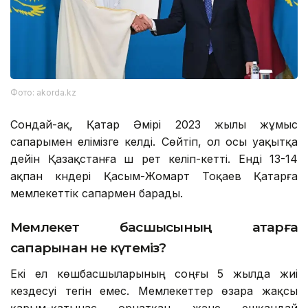
Фото: akorda.kz
Сондай-ақ, Қатар Әмірі 2023 жылы жұмыс
сапарымен елімізге келді. Сөйтіп, ол осы уақытқа
дейін Қазақстанға үш рет келіп-кетті. Енді 13-14
ақпан күндері Қасым-Жомарт Тоқаев Қатарға
мемлекеттік сапармен барады.
Мемлекет басшысының Қатарға
сапарынан не күтеміз?
Екі ел көшбасшыларының соңғы 5 жылда жиі
кездесуі тегін емес. Мемлекеттер өзара жақсы