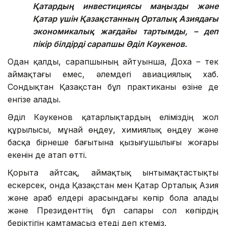
Қатардың инвестициясы маңызды және
Қатар үшін Қазақстанның Орталық Азиядағы
экономикалық жағдайы тартымды, – деп
пікір білдірді сарапшы
Әділ Кәукенов.
Одан қалды, сарапшының айтуынша, Доха – тек
аймақтағы емес, әлемдегі авиациялық хаб.
Сондықтан Қазақстан бұл практиканы өзіне де
енгізе алады.
Әділ Кәукенов қатарлықтардың еліміздің жол
құрылысы, мұнай өңдеу, химиялық өңдеу және
басқа бірнеше бағытына қызығушылығы жоғары
екенін де атап өтті.
Қорыта айтсақ, аймақтық ынтымақтастықты
ескерсек, онда Қазақстан мен Қатар Орталық Азия
және араб елдері арасындағы көпір бола алады
және Президенттің бұл сапары сол көпірдің
беріктігін қамтамасыз етеді деп күтеміз.