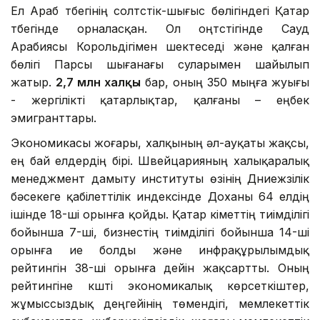
Ел Араб түбегінің солтүстік-шығыс бөлігіндегі Қатар
түбегінде орналасқан. Ол оңтүстігінде Сауд
Арабиясы Корольдігімен шектеседі және қалған
бөлігі Парсы шығанағы суларымен шайылып
жатыр.
2,7 млн халқы
бар, оның 350 мыңға жуығы
- жергілікті қатарлықтар, қалғаны – еңбек
эмигранттары.
Экономикасы жоғары, халқының әл-ауқаты жақсы,
ең бай елдердің бірі. Швейцарияның халықаралық
менеджмент дамыту институты өзінің Дүниежүзілік
бәсекеге қабілеттілік индексінде Доханы 64 елдің
ішінде 18-ші орынға қойды. Қатар үкіметтің тиімділігі
бойынша 7-ші, бизнестің тиімділігі бойынша 14-ші
орынға ие болды және инфрақұрылымдық
рейтингін 38-ші орынға дейін жақсартты. Оның
рейтингіне күшті экономикалық көрсеткіштер,
жұмыссыздық деңгейінің төмендігі, мемлекеттік