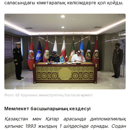
саласындағы үкіметаралық келісімдерге қол қойды.
Фото: ҚР Қорғаныс министрлігінің баспасөз қызметі
Мемлекет басшыларының кездесуі
Қазақстан мен Қатар арасында дипломатиялық
қатынас 1993 жылдың 1
шілдесінде орнады. Содан