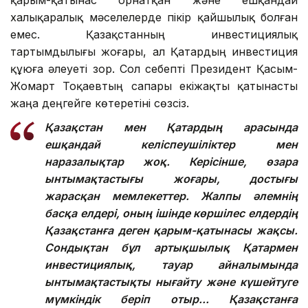
қарым-қатынас орнатқан және ешқандай
халықаралық мәселелерде пікір қайшылық болған
емес. Қазақстанның инвестициялық
тартымдылығы жоғары, ал Қатардың инвестиция
құюға әлеуеті зор. Сол себепті Президент Қасым-
Жомарт Тоқаевтың сапары екіжақты қатынасты
жаңа деңгейге көтеретіні сөзсіз.
Қазақстан мен Қатардың арасында
ешқандай келіспеушіліктер мен
наразалықтар жоқ. Керісінше, өзара
ынтымақтастығы жоғары, достығы
жарасқан мемлекеттер. Жалпы әлемнің
басқа елдері, оның ішінде көршілес елдердің
Қазақстанға деген қарым-қатынасы жақсы.
Сондықтан бұл артықшылық Қатармен
инвестициялық, тауар айналымында
ынтымақтастықты нығайту және күшейтуге
мүмкіндік беріп отыр... Қазақстанға