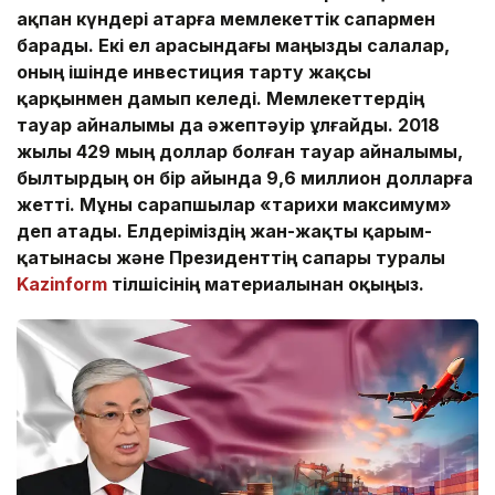
ақпан күндері Қатарға мемлекеттік сапармен
барады.
Екі ел арасындағы маңызды салалар,
оның ішінде инвестиция тарту жақсы
қарқынмен дамып келеді. Мемлекеттердің
тауар айналымы да әжептәуір ұлғайды.
2018
жылы 429 мың доллар болған тауар айналымы,
былтырдың он бір айында 9,6 миллион долларға
жетті. Мұны сарапшылар «тарихи максимум»
деп атады. Елдеріміздің жан-жақты қарым-
қатынасы және Президенттің сапары туралы
Kazinform
тілшісінің материалынан оқыңыз.