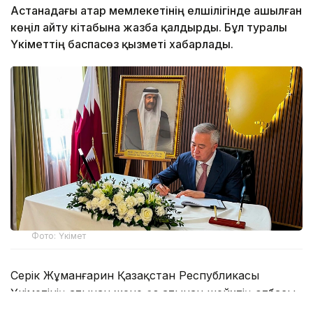
Астанадағы Қатар мемлекетінің елшілігінде ашылған
көңіл айту кітабына жазба қалдырды. Бұл туралы
Үкіметтің баспасөз қызметі хабарлады.
Фото: Үкімет
Серік Жұманғарин Қазақстан Республикасы
Үкіметінің атынан және өз атынан шейхтің отбасы
мен Қатар халқына қайғыра көңіл айтты. Онымен