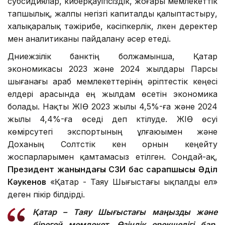
субсидиялар, киберқауіпсіздік, жоғары мемлекеттік
тапшылық, жалпы негізгі капиталды қалыптастыру,
халықаралық тәжірибе, кәсіпкерлік, үлкен деректер
мен аналитиканы пайдалану әсер етеді.
Дүниежүзілік банктің болжамынша, Қатар
экономикасы 2023 және 2024 жылдары Парсы
шығанағы араб мемлекеттерінің әріптестік кеңесі
елдері арасында ең жылдам өсетін экономика
болады. Нақты ЖІӨ 2023 жылы 4,5%-ға және 2024
жылы 4,4%-ға өседі деп күтілуде. ЖІӨ өсуі
көмірсутегі экспортының ұлғаюымен және
Доханың Солтүстік кен орнын кеңейту
жоспарларымен қамтамасыз етілген. Сондай-ақ,
Президент жанындағы ҚСЗИ бас сарапшысы Әділ
Кәукенов
«Қатар - Таяу Шығыстағы ықпалды ел»
деген пікір білдірді.
Қатар – Таяу Шығыстағы маңызды және
бірегей мемлекет. Өзіндік ерекшелігі бар,