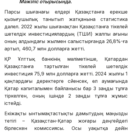
Мәжіліс отырысында.
Парсы шығанағы елдері Қазақстанға ерекше
қызығушылық танытып жатқанына статистика
дәлел. 2022 жылы шығанақтан Қазақстанға тікелей
шетелдік инвестициялардың (ТШИ) жалпы ағыны
оның алдындағы жылмен салыстырғанда 26,8%-ға
артып, 460,7 млн ​​долларға жетті.
ҚР Ұлттық банкінің мәліметінше, Қатардан
Қазақстанға тартылған тікелей шетелдік
инвестиция 75,9 млн долларға жетті. 2024 жылғы 1
қаңтардағы деректерге сүйенсек, ел аумағында
Қатар капиталымен байланысы бар 3 заңды тұлға
тіркелген, оның ішінде 2 заңды тұлға жұмыс
істейді.
Екіжақты ынтымақтастықты дамытудың маңызды
тетігі – Қазақстан-Қатар жоғары деңгейдегі
бірлескен комиссиясы. Осы уақытқа дейін