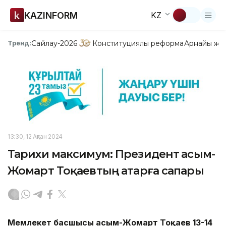
KAZINFORM
KZ
Сайлау-2026
Конституциялық реформа
Арнайы жо
Тренд:
13:30, 12 Ақпан 2024
Тарихи максимум: Президент Қасым-
Жомарт Тоқаевтың Қатарға сапары
Мемлекет басшысы Қасым-Жомарт Тоқаев 13-14