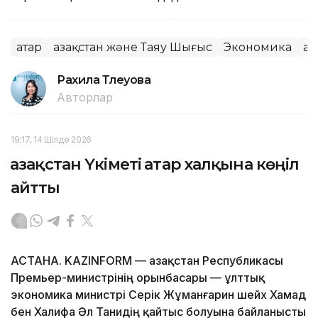
Қатар
Қазақстан және Таяу Шығыс
Экономика
Қа
Рахила Тлеуова
Авторлар
19:17, 14 Шілде 2026
Қазақстан Үкіметі Қатар халқына көңіл
айтты
АСТАНА. KAZINFORM — Қазақстан Республикасы
Премьер-министрінің орынбасары — ұлттық
экономика министрі Серік Жұманғарин шейх Хамад
бен Халифа Әл Танидің қайтыс болуына байланысты