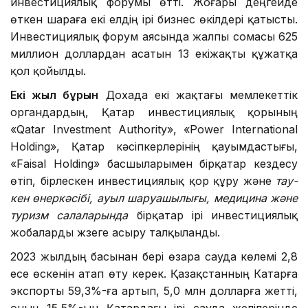
инвестициялық форумы өтті. Жоғары деңгейде
өткен шараға екі елдің ірі бизнес өкілдері қатысты.
Инвестициялық форум аясында жалпы сомасы 625
миллион доллардан асатын 13 екіжақты құжатқа
қол қойылды.
Екі жыл бұрын
Дохада екі жақтағы мемлекеттік
органдардың, Қатар инвестициялық қорының
«Qatar Investment Authority», «Power International
Holding», Қатар кәсіпкерлерінің қауымдастығы,
«Faisal Holding» басшыларымен бірқатар кездесу
өтіп, бірлескен инвестициялық қор құру және
тау-
кен өнеркәсібі, ауыл шаруашылығы, медицина және
туризм салаларында
бірқатар ірі инвестициялық
жобаларды жүзеге асыру талқыланды.
2023 жылдың басынан бері өзара сауда көлемі 2,8
есе өскенін атап өту керек. Қазақстанның Катарға
экспорты 59,3%-ға артып, 5,0 млн долларға жетті,