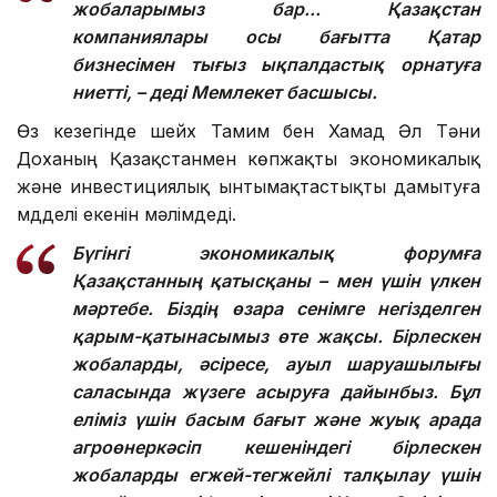
жобаларымыз бар... Қазақстан
компаниялары осы бағытта Қатар
бизнесімен тығыз ықпалдастық орнатуға
ниетті, – деді Мемлекет басшысы.
Өз кезегінде шейх Тамим бен Хамад Әл Тәни
Доханың Қазақстанмен көпжақты экономикалық
және инвестициялық ынтымақтастықты дамытуға
мүдделі екенін мәлімдеді.
Бүгінгі экономикалық форумға
Қазақстанның қатысқаны – мен үшін үлкен
мәртебе. Біздің өзара сенімге негізделген
қарым-қатынасымыз өте жақсы. Бірлескен
жобаларды, әсіресе, ауыл шаруашылығы
саласында жүзеге асыруға дайынбыз. Бұл
еліміз үшін басым бағыт және жуық арада
агроөнеркәсіп кешеніндегі бірлескен
жобаларды егжей-тегжейлі талқылау үшін