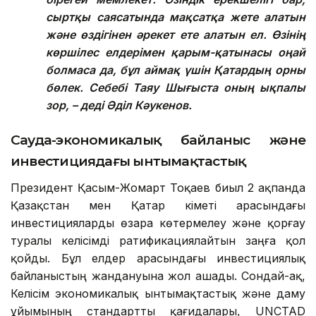
сыртқы саясатында мақсатқа жете алатын
және өздігінен әрекет ете алатын ел. Өзінің
көршілес елдерімен қарым-қатынасы оңай
болмаса да, бұл аймақ үшін Қатардың орны
бөлек. Себебі Таяу Шығыста оның ықпалы
зор, – деді Әділ Кәукенов.
Сауда-экономикалық байланыс және
инвестициядағы ынтымақтастық
Президент Қасым-Жомарт Тоқаев биыл 2 ақпанда
Қазақстан мен Қатар үкіметі арасындағы
инвестицияларды өзара көтермелеу және қорғау
туралы келісімді ратификациялайтын заңға қол
қойды. Бұл елдер арасындағы инвестициялық
байланыстың жандануына жол ашады. Сондай-ақ,
Келісім экономикалық ынтымақтастық және даму
ұйымының стандартты қағидалары, UNCTAD