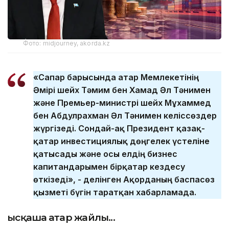
Фото: midjourney, akorda.kz
«Сапар барысында Қатар Мемлекетінің
Әмірі шейх Тәмим бен Хамад Әл Тәнимен
және Премьер-министрі шейх Мұхаммед
бен Абдулрахман Әл Тәнимен келіссөздер
жүргізеді. Сондай-ақ Президент қазақ-
қатар инвестициялық дөңгелек үстеліне
қатысады және осы елдің бизнес
капитандарымен бірқатар кездесу
өткізеді», - делінген Ақорданың баспасөз
қызметі бүгін таратқан хабарламада.
Қысқаша Қатар жайлы...