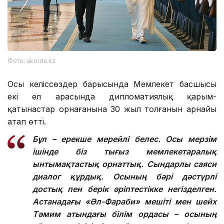
Фото: akorda.kz
Осы келіссөздер барысында Мемлекет басшысы
екі ел арасында дипломатиялық қарым-
қатынастар орнағанына 30 жыл толғанын арнайы
атап өтті.
Бұл – ерекше мерейлі белес. Осы мерзім
ішінде біз тығыз мемлекетаралық
ынтымақтастық орнаттық. Сындарлы саяси
диалог құрдық. Осының бәрі дәстүрлі
достық пен берік әріптестікке негізделген.
Астанадағы «Әл-Фараби» мешіті мен шейх
Тәмим атындағы білім ордасы – осының