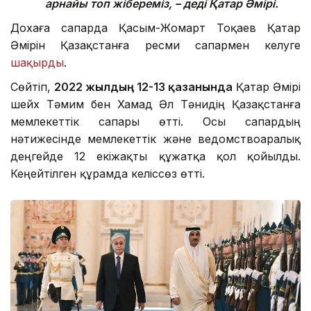
арнайы топ жібереміз, – деді Қатар Әмірі.
Дохаға сапарда Қасым-Жомарт Тоқаев Қатар
Әмірін Қазақстанға ресми сапармен келуге
шақырды
.
Сөйтіп,
2022 жылдың 12-13 қазанында
Қатар Әмірі
шейх Тәмим бен Хамад Әл Тәнидің Қазақстанға
мемлекеттік сапары өтті. Осы сапардың
нәтижесінде мемлекеттік және ведомствоаралық
деңгейде 12 екіжақты құжатқа қол қойылды.
Кеңейтілген құрамда келіссөз өтті.