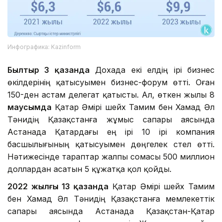
Инфографика: Kazinform
Былтыр 3 қазанда
Дохада екі елдің ірі бизнес
өкілдерінің қатысуымен бизнес-форум өтті. Оған
150-ден астам делегат қатысты. Ал, өткен жылы 8
маусымда
Қатар Әмірі шейх Тамим бен Хамад Әл
Тәнидің Қазақстанға жұмыс сапары аясында
Астанада Қатардағы ең ірі 10 ірі компания
басшылығының қатысуымен дөңгелек үстел өтті.
Нәтижесінде тараптар жалпы сомасы 500 миллион
доллардан асатын 5 құжатқа қол қойды.
2022 жылғы 13 қазанда
Қатар Әмірі шейх Тамим
бен Хамад Әл Тәнидің Қазақстанға мемлекеттік
сапары аясында Астанада Қазақстан-Қатар