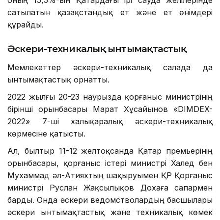
оның 15,5%-ын Қатардағы ірі сауда желілерінде
сатылатын қазақстандық ет және ет өнімдері
құрайды.
Әскери-техникалық ынтымақтастық
Мемлекеттер әскери-техникалық салада да
ынтымақтастық орнатты.
2022 жылғы 20-23 наурызда қорғаныс министрінің
бірінші орынбасары Марат Хұсайынов «DIMDEX-
2022» 7-ші халықаралық әскери-техникалық
көрмесіне қатысты.
Ал, былтыр 11-12 желтоқсанда Қатар премьерінің
орынбасары, қорғаныс істері министрі Халед бен
Мухаммад әл-Атияхтың шақыруымен ҚР Қорғаныс
министрі Руслан Жақсылықов Дохаға сапармен
барды. Онда әскери ведомстволардың басшылары
әскери ынтымақтастық және техникалық көмек