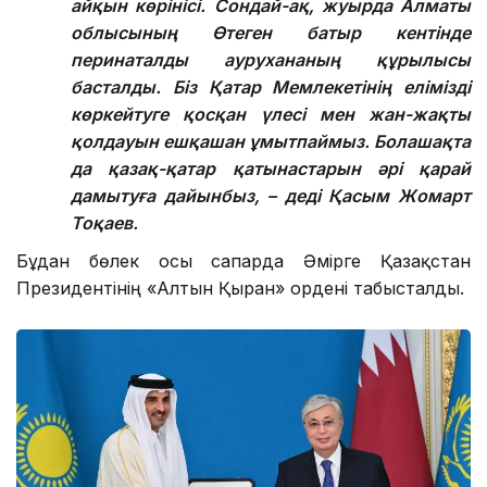
айқын көрінісі. Сондай-ақ, жуырда Алматы
облысының Өтеген батыр кентінде
перинаталды аурухананың құрылысы
басталды. Біз Қатар Мемлекетінің елімізді
көркейтуге қосқан үлесі мен жан-жақты
қолдауын ешқашан ұмытпаймыз. Болашақта
да қазақ-қатар қатынастарын әрі қарай
дамытуға дайынбыз, – деді Қасым Жомарт
Тоқаев.
Бұдан бөлек осы сапарда Әмірге Қазақстан
Президентінің «Алтын Қыран» ордені табысталды.