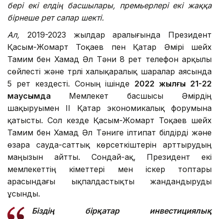
бері екі елдің басшылары, премьерлері екі жаққа
бірнеше рет сапар шекті.
Ал,
2019-2023 жылдар аралығында Президент
Қасым-Жомарт Тоқаев пен Қатар Әмірі шейх
Тамим бен Хамад Әл Тәни 8 рет телефон арқылы
сөйлесті және түрлі халықаралық шаралар аясында
5 рет кездесті. Соның ішінде
2022 жылғы 21-22
маусымда
Мемлекет басшысы Әмірдің
шақыруымен II Қатар экономикалық форумына
қатысты. Сол кезде Қасым-Жомарт Тоқаев шейх
Тамим бен Хамад Әл Тәниге ілтипат білдірді және
өзара сауда-саттық көрсеткіштерін арттырудың
маңызын айтты. Сондай-ақ, Президент екі
мемлекеттің үкіметтері мен іскер топтары
арасындағы ықпалдастықты жандандыруды
ұсынды.
Біздің бірқатар инвестициялық