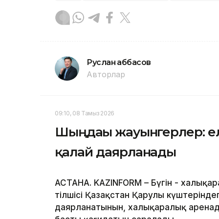
Руслан Ғаббасов
Авторлар
09:10, 08 Тамыз 2026
Шыңдағы жауынгерлер: е
қалай даярланады
АСТАНА. KAZINFORM – Бүгін - халықар
тілшісі Қазақстан Қарулы күштерінде
даярланатынын, халықаралық аренад