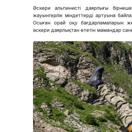
Әскери альпинистің даярлығы бірнеше 
жауынгерлік міндеттердің артуына байл
Осыған орай оқу бағдарламаларын же
әскери даярлықтан өтетін мамандар санын