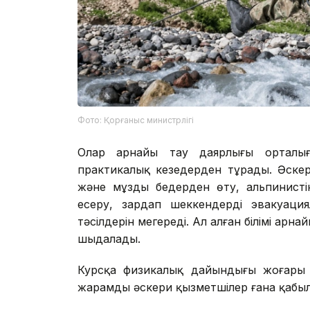
Фото: Қорғаныс министрлігі
Олар арнайы тау даярлығы орталы
практикалық кезеңдерден тұрады. Әске
және мұзды бедерден өту, альпинисті
еңсеру, зардап шеккендерді эвакуаци
тәсілдерін меңгереді. Ал алған білімі а
шыңдалады.
Курсқа физикалық дайындығы жоғары 
жарамды әскери қызметшілер ғана қабы