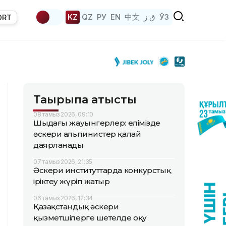
KZ
QZ
РУ
EN
中文
ق ز
ЎЗ
ORT
Тақырыпқа қатысты
08 тамыз 2026, 09:10
Шыңдағы жауынгерлер: елімізде
әскери альпинистер қалай
даярланады
07 тамыз 2026, 21:35
Әскери институттарда конкурстық
іріктеу жүріп жатыр
06 тамыз 2026, 12:34
Қазақстандық әскери
қызметшілерге шетелде оқу