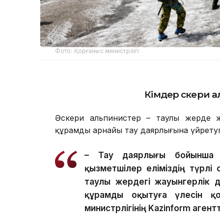
Фото: Қорғаныс министрлігі
Кімдер әскери 
Әскери альпинистер – таулы жерде ж
құрамды арнайы тау даярлығына үйретуг
– Тау даярлығы бойынша ар
қызметшілер еліміздің түрлі 
таулы жердегі жауынгерлік 
құрамды оқытуға үлесін қо
министрлігінің Kazinform агент