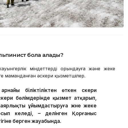
альпинист бола алады?
ауынгерлік міндеттерді орындауға және жеке
е маманданған әскери қызметшілер.
найы біліктіліктен өткен әскери
әскери бөлімдерінде қызмет атқарып,
даярлықты ұйымдастыруға және жеке
сып келеді, – делінген Қорғаныс
тігіне берген жауабында.