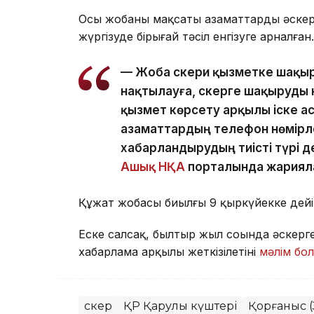
Осы жобаның мақсаты азаматтарды әск
жүргізуде бірыңғай тәсіл енгізуге арналған
— Жоба әскери қызметке шақыр
нақтылауға, әскерге шақыруды
қызмет көрсету арқылы іске а
азаматтардың телефон нөмірл
хабарландырудың тиісті түрі д
Ашық НҚА
порталында жариял
Құжат жобасы биылғы 9 қыркүйекке дейі
Еске салсақ, былтыр жыл соңында әскерг
хабарлама арқылы жеткізілетіні
мәлім бо
Әскер
ҚР Қарулы күштері
Қорғаныс 