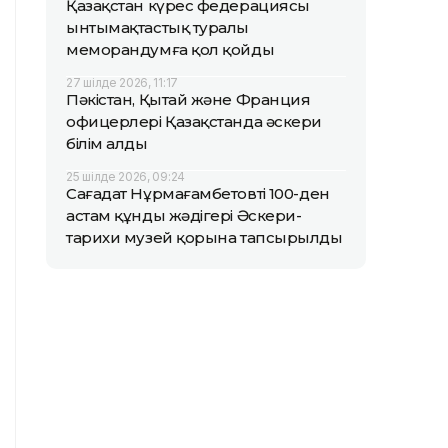
Қазақстан күрес федерациясы
ынтымақтастық туралы
меморандумға қол қойды
27 шілде 2026, 11:17
Пәкістан, Қытай және Франция
офицерлері Қазақстанда әскери
білім алды
25 шілде 2026, 09:24
Сағадат Нұрмағамбетовтің 100-ден
астам құнды жәдігері Әскери-
тарихи музей қорына тапсырылды