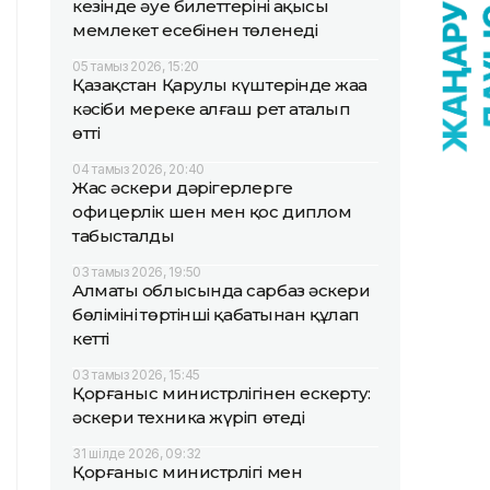
кезінде әуе билеттерінің ақысы
мемлекет есебінен төленеді
05 тамыз 2026, 15:20
Қазақстан Қарулы күштерінде жаңа
кәсіби мереке алғаш рет аталып
өтті
04 тамыз 2026, 20:40
Жас әскери дәрігерлерге
офицерлік шен мен қос диплом
табысталды
03 тамыз 2026, 19:50
Алматы облысында сарбаз әскери
бөлімінің төртінші қабатынан құлап
кетті
03 тамыз 2026, 15:45
Қорғаныс министрлігінен ескерту:
әскери техника жүріп өтеді
31 шілде 2026, 09:32
Қорғаныс министрлігі мен