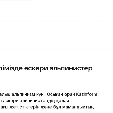
лімізде әскери альпинистер
алық альпинизм күні. Осыған орай Kazinform
гі әскери альпинистердің қалай
ағы жетістіктерін және бұл мамандықтың