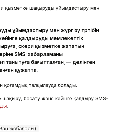
ери қызметке шақыруды ұйымдастыру мен
.
уды ұйымдастыру мен жүргізу тәртібін
 кейінге қалдыруды мемлекеттік
сыруға, әскери қызметке жататын
еріне SMS-хабарламаны
еп танытуға бағытталған, — делінген
анған құжатта.
н қоғамдық талқылауда болады.
е шақыру, босату және кейінге қалдыру SMS-
лды
.
(Заң жобалары)