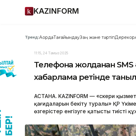
KAZINFORM
Ақорда
Тағайындау
Заң және тәртіп
Дерекқор
Тренд:
11:15, 24 Тамыз 2025
Телефонға жолданған SMS
хабарлама ретінде таны
АСТАНА. KAZINFORM — «Әскери қызме
қағидаларын бекіту туралы» ҚР Үкім
өзгерістер енгізуге қатысты тиісті