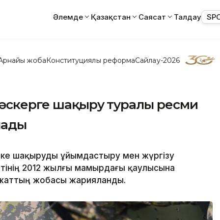
Әлемде
Қазақстан
Саясат
Талдау
SP
Арнайы жоба
Конституциялық реформа
Сайлау-2026
 әскерге шақыру туралы ресми
лады
тке шақыруды ұйымдастыру мен жүргізу
етінің 2012 жылғы мамырдағы қаулысына
 құжаттың жобасы жарияланды.