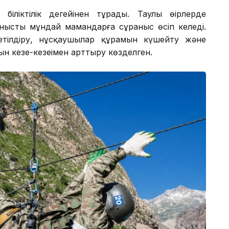
біліктілік деңгейінен тұрады. Таулы өңірлерде
анысты мұндай мамандарға сұраныс өсіп келеді.
тілдіру, нұсқаушылар құрамын күшейту және
 кезең-кезеңімен арттыру көзделген.