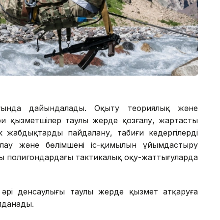
ғында дайындалады. Оқыту теориялық және
ри қызметшілер таулы жерде қозғалу, жартасты
к жабдықтарды пайдалану, табиғи кедергілерді
ялау және бөлімшенің іс-қимылын ұйымдастыру
рнайы полигондардағы тактикалық оқу-жаттығуларда
әрі денсаулығы таулы жерде қызмет атқаруға
лданады.