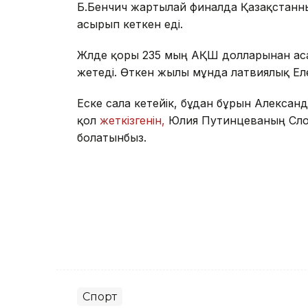
Б.Бенчич жартылай финалда Қазақстанны
асырып кеткен еді.
Жүлде қоры 235 мың АҚШ долларынан ас
жетеді. Өткен жылы мұнда латвиялық Ел
Еске сала кетейік, бұдан бұрын Алексан
қол
жеткізгенін,
Юлия Путинцеваның Сло
болатынбыз.
Спорт