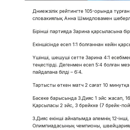
Дүниежүзілік рейтингте 105-орында тұрға
словакиялық Анна Шмидловамен шеберлі
Бірінші партияда Зарина қарсыласына бірд
Екіншісінде есеп 1:1 болғаннан кейін қарсы
Үшінші, шешуші сетте Зарина 4:1 есебі
теңестірді. Дегенмен есеп 5:4 болған м
пайдалана білді – 6:4.
Тартысты өткен матч 2 сағат 10 минутқа
Бәсеке барысында З.Дияс 1 эйс жасап, 16
Қарсыласы 2 эйс, 3 брейкке (7 брейк-пойн
З.Дияс екінші айналымда әлемнің 12-інші
Олимпиадасының чемпионы, швейцариял