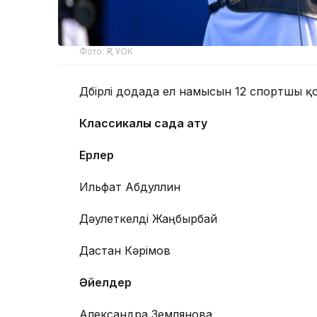
Фото: ҚР ҰОК
Дүбірлі додада ел намысын 12 спортшы қ
Классикалық садақ ату
Ерлер
Ильфат Абдуллин
Дәулеткелді Жаңбырбай
Дастан Кәрімов
Әйелдер
Александра Землянова