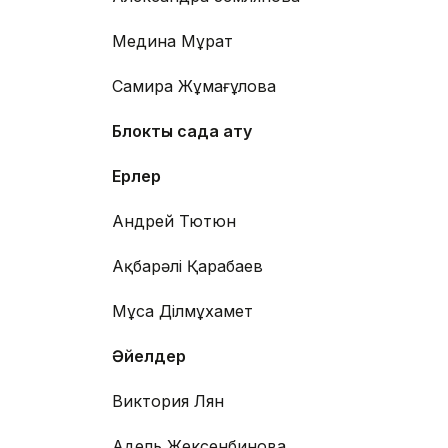
Медина Мұрат
Самира Жұмағұлова
Блоктық садақ ату
Ерлер
Андрей Тютюн
Ақбарәлі Қарабаев
Мұса Ділмұхамет
Әйелдер
Виктория Лян
Адель Жексенбинова