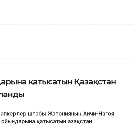
дарына қатысатын Қазақстан
яланды
бапкерлер штабы Жапонияның Аичи-Нагоя
 ойындарына қатысатын Қазақстан