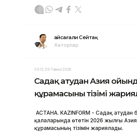
Ғайсағали Сейтақ
Авторлар
03:12, 09 Тамыз 2026
Садақ атудан Азия ойын
құрамасының тізімі жари
АСТАНА. KAZINFORM - Садақ атудан 
қалаларында өтетін 2026 жылғы Азия
құрамасының тізімін жариялады.