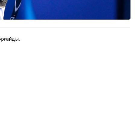
орғайды.