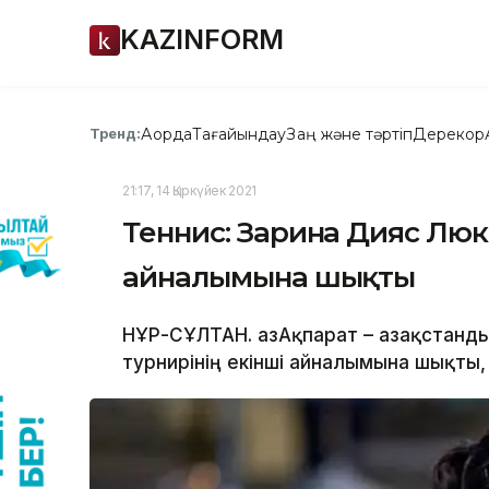
KAZINFORM
Ақорда
Тағайындау
Заң және тәртіп
Дерекқор
Тренд:
21:17, 14 Қыркүйек 2021
Теннис: Зарина Дияс Люкс
айналымына шықты
НҰР-СҰЛТАН. ҚазАқпарат – Қазақстан
турнирінің екінші айналымына шықты, 