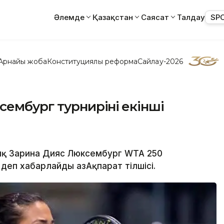
Әлемде
Қазақстан
Саясат
Талдау
SP
Арнайы жоба
Конституциялық реформа
Сайлау-2026
ембург турнирінің екінші
дық Зарина Дияс Люксембург WTA 250
деп хабарлайды ҚазАқпарат тілшісі.