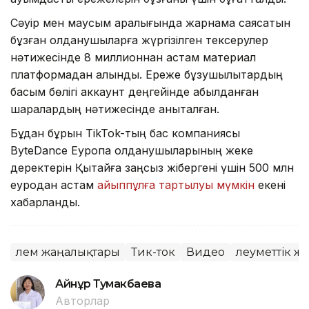
Сәуір мен маусым аралығында жарнама саясатын
бұзған қолданушыларға жүргізілген тексерулер
нәтижесінде 8 миллионнан астам материал
платформадан алынды. Ереже бұзушылықтардың
басым бөлігі аккаунт деңгейінде қабылданған
шаралардың нәтижесінде анықталған.
Бұдан бұрын TikTok-тың бас компаниясы
ByteDance Еуропа қолданушыларының жеке
деректерін Қытайға заңсыз жібергені үшін 500 млн
еуродан астам
айыппұлға тартылуы мүмкін
екені
хабарланды.
Әлем жаңалықтары
Тик-ток
Видео
Әлеуметтік же
Айнұр Тумакбаева
Авторлар