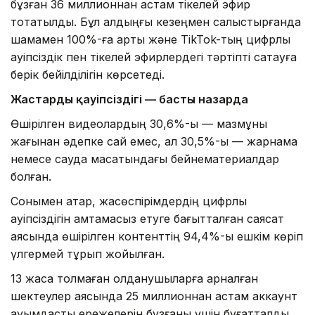
бұзған 36 миллионнан астам тікелей эфир
тоқтатылды. Бұл алдыңғы кезеңмен салыстырғанда
шамамен 100%-ға артық және TikTok-тың цифрлық
қауіпсіздік пен тікелей эфирлердегі тәртіпті сақтауға
берік бейілділігін көрсетеді.
Жастардың қауіпсіздігі — басты назарда
Өшірілген видеолардың 30,6%-ы — мазмұны
жағынан әдепке сай емес, ал 30,5%-ы — жарнама
немесе сауда мақсатындағы бейнематериалдар
болған.
Сонымен қатар, жасөспірімдердің цифрлық
қауіпсіздігін қамтамасыз етуге бағытталған саясат
аясында өшірілген контенттің 94,4%-ы ешкім көріп
үлгермей тұрып жойылған.
13 жасқа толмаған қолданушыларға арналған
шектеулер аясында 25 миллионнан астам аккаунт
қауымдастық ережелерін бұзғаны үшін бұғатталды.