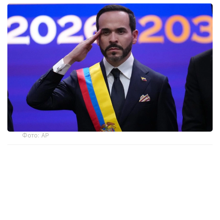
Фото: AP
— Ант етемін және Колумбияның
Конституциясы мен заңдарын адал
сақтауға халық алдында уәде беремін, —
деді мемлекет басшысы парламент
мүшелерінің қатысуымен өткен рәсімде.