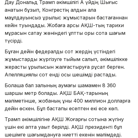
Дау Дональд Трамп әкімшілігі Ақ үйдің Шығыс
қанатын бұзып, Конгрестің алдын ала
мақұлдауынсыз құрылыс жұмыстарын бастағаннан
кейін туындады. Жобаға қарсы АҚШ-тың тарихи
мұрасын сақтау жөніндегі ұлттық қоры сотқа шағым
түсірді.
Бұған дейін федералдық сот жердің үстіндегі
жұмыстарды жүргізуге тыйым салып, әкімшілікке
жерасты құрылысын жалғастыруға рұқсат берген.
Апелляциялық сот енді осы шешімді растады.
Болашақ бал залының аумағы шамамен 8 360
шаршы метр болады. АҚШ БАҚ-тарының
мәліметінше, жобаның құны 400 миллион долларға
дейін өскен. Бұл бастапқы есептен екі есе көп.
Трамп әкімшілігіне АҚШ Жоғарғы сотына жүгіну
үшін екі апта уақыт берілді. АҚШ президенті бұл
шешімге шағымдануға ниетті екенін мәлімдеді.