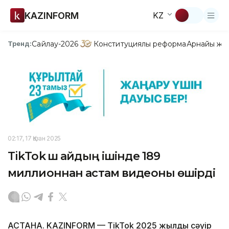
KAZINFORM
KZ
Сайлау-2026
Конституциялық реформа
Арнайы жо
Тренд:
02:17, 17 Қазан 2025
TikTok үш айдың ішінде 189
миллионнан астам видеоны өшірді
АСТАНА. KAZINFORM — TikTok 2025 жылдың сәуір