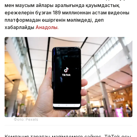
мен маусым айлары аралығында қауымдастық
ережелерін бұзған 189 миллионнан астам видеоны
платформадан өшіргенін мәлімдеді, деп
хабарлайды
Анадолы.
Фото: Pexels
Компания таратқан мәлімдемеге сәйкес, TikTok осы