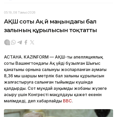
05:19, 08 Тамыз 2026
АҚШ соты Ақ үй маңындағы бал
залының құрылысын тоқтатты
АСТАНА. KAZINFORM — АҚШ-тың апелляциялық
соты Вашингтондағы Ақ үйдің бұзылған Шығыс
қанатының орнына салынуы жоспарланған аумағы
8,36 мың шаршы метрлік бал залының құрылысын
жалғастыруға салынған тыйымды күшінде
қалдырды. Сот мұндай ауқымды жобаны жүзеге
асыру үшін Конгрестің мақұлдауы қажет екенін
мәлімдеді, деп хабарлайды
BBC
.