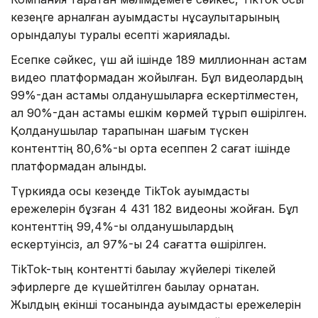
кезеңге арналған қауымдастық нұсқаулықтарының
орындалуы туралы есепті жариялады.
Есепке сәйкес, үш ай ішінде 189 миллионнан астам
видео платформадан жойылған. Бұл видеолардың
99%-дан астамы қолданушыларға ескертілместен,
ал 90%-дан астамы ешкім көрмей тұрып өшірілген.
Қолданушылар тарапынан шағым түскен
контенттің 80,6%-ы орта есеппен 2 сағат ішінде
платформадан алынды.
Түркияда осы кезеңде TikTok қауымдастық
ережелерін бұзған 4 431 182 видеоны жойған. Бұл
контенттің 99,4%-ы қолданушылардың
ескертуінсіз, ал 97%-ы 24 сағатта өшірілген.
TikTok-тың контентті бақылау жүйелері тікелей
эфирлерге де күшейтілген бақылау орнатқан.
Жылдың екінші тоқсанында қауымдастық ережелерін