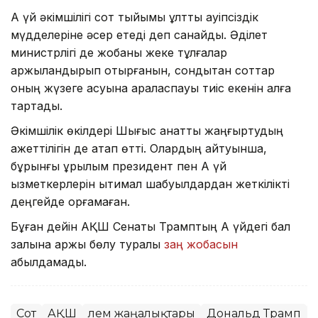
Ақ үй әкімшілігі сот тыйымы ұлттық қауіпсіздік
мүдделеріне әсер етеді деп санайды. Әділет
министрлігі де жобаны жеке тұлғалар
қаржыландырып отырғанын, сондықтан соттар
оның жүзеге асуына араласпауы тиіс екенін алға
тартады.
Әкімшілік өкілдері Шығыс қанатты жаңғыртудың
қажеттілігін де атап өтті. Олардың айтуынша,
бұрынғы құрылым президент пен Ақ үй
қызметкерлерін ықтимал шабуылдардан жеткілікті
деңгейде қорғамаған.
Бұған дейін АҚШ Сенаты Трамптың Ақ үйдегі бал
залына қаржы бөлу туралы
заң жобасын
қабылдамады.
Сот
АҚШ
Әлем жаңалықтары
Дональд Трамп