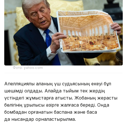
Фото: yahoo.com
Апелляциялық алқаның үш судьясының екеуі бұл
шешімді қолдады. Алайда тыйым тек жердің
үстіндегі жұмыстарға қатысты. Жобаның жерасты
бөлігінің құрылысы әзірге жалғаса береді. Онда
бомбадан қорғанатын баспана және басқа
да нысандар орналастырылмақ.