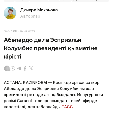
Динара Маханова
Авторлар
04:57, 08 Тамыз 2026
Абелардо де ла Эсприэлья
Колумбия президенті қызметіне
кірісті
АСТАНА. KAZINFORM —
Кәсіпкер әрі саясаткер
Абелардо де ла Эсприэлья Колумбияның жаңа
президенті ретінде ант қабылдады. Инаугурация
рәсімі Caracol телеарнасында тікелей эфирде
көрсетілді, деп хабарлайды
ТАСС
.