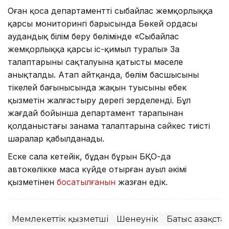
Оған қоса департаменттің сыбайлас жемқорлыққа
қарсы мониторингі барысында Бөкей ордасы
аудандық білім беру бөлімінде «Сыбайлас
жемқорлыққа қарсы іс-қимыл туралы» Заң
талаптарының сақталуына қатысты мәселе
анықталды. Атап айтқанда, бөлім басшысының
тікелей бағынысында жақын туысының еңбек
қызметін жалғастыру дерегі зерделенді. Бұл
жағдай бойынша департамент тарапынан
қолданыстағы заңнама талаптарына сәйкес тиісті
шаралар қабылданады.
Еске сала кетейік, бұдан бұрын БҚО-да
автокөлікке масаң күйде отырған ауыл әкімі
қызметінен
босатылғанын
жазған едік.
Мемлекеттік қызметші
Шенеунік
Батыс Қазақст