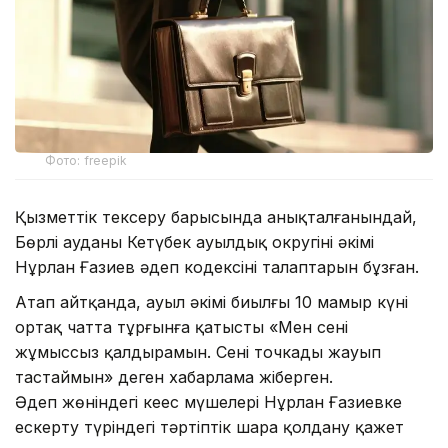
Фото: freepik
Қызметтік тексеру барысында анықталғанындай,
Бөрлі ауданы Кеңтүбек ауылдық округінің әкімі
Нұрлан Ғазиев әдеп кодексінің талаптарын бұзған.
Атап айтқанда, ауыл әкімі биылғы 10 мамыр күні
ортақ чатта тұрғынға қатысты «Мен сені
жұмыссыз қалдырамын. Сенің точкаңды жауып
тастаймын» деген хабарлама жіберген.
Әдеп жөніндегі кеңес мүшелері Нұрлан Ғазиевке
ескерту түріндегі тәртіптік шара қолдану қажет