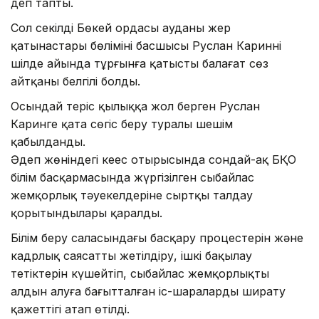
деп тапты.
Сол секілді Бөкей ордасы ауданы жер
қатынастары бөлімінің басшысы Руслан Кариннің
шілде айында тұрғынға қатысты балағат сөз
айтқаны белгілі болды.
Осындай теріс қылыққа жол берген Руслан
Каринге қатаң сөгіс беру туралы шешім
қабылданды.
Әдеп жөніндегі кеңес отырысында сондай-ақ БҚО
білім басқармасында жүргізілген сыбайлас
жемқорлық тәуекелдеріне сыртқы талдау
қорытындылары қаралды.
Білім беру саласындағы басқару процестерін және
кадрлық саясатты жетілдіру, ішкі бақылау
тетіктерін күшейтіп, сыбайлас жемқорлықтың
алдын алуға бағытталған іс-шараларды ширату
қажеттігі атап өтілді.