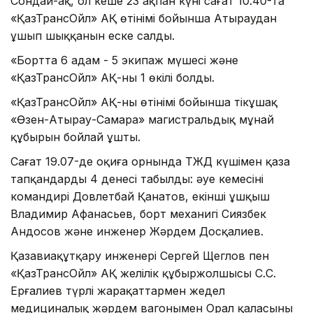
Сондай-ақ, ол кеше 23 ақпан күні сағат 10.40-та
«ҚазТрансОйл» АҚ өтінімі бойынша Атыраудан
ұшып шыққанын еске салды.
«Бортта 6 адам - 5 экипаж мүшесі және
«ҚазТрансОйл» АҚ-ның 1 өкілі болды.
«ҚазТрансОйл» АҚ-ның өтінімі бойынша тікұшақ
«Өзен-Атырау-Самара» магистральдық мұнай
құбырын бойлай ұшты.
Сағат 19.07-де оқиға орнында ТЖД күшімен қаза
тапқандардың 4 денесі табылды: әуе кемесінің
командирі Довлетбай Қанатов, екінші ұшқыш
Владимир Афанасьев, борт механигі Сиязбек
Андосов және инженер Жәрдем Досқалиев.
Қазавиақұтқару инженері Сергей Щеглов пен
«ҚазТрансОйл» АҚ желілік құбыржолшысы С.С.
Ерғалиев түрлі жарақаттармен жедел
медициналық жәрдем вагонымен Орал қаласының