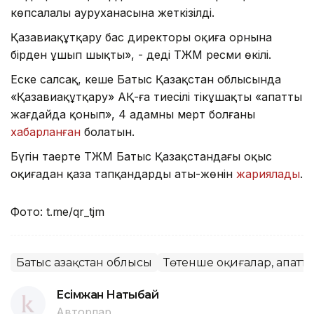
көпсалалы ауруханасына жеткізілді.
Қазавиақұтқару бас директоры оқиға орнына
бірден ұшып шықты», - деді ТЖМ ресми өкілі.
Еске салсақ, кеше Батыс Қазақстан облысында
«Қазавиақұтқару» АҚ-ға тиесілі тікұшақтың «апатты
жағдайда қонып», 4 адамның мерт болғаны
хабарланған
болатын.
Бүгін таңертең ТЖМ Батыс Қазақстандағы оқыс
оқиғадан қаза тапқандардың аты-жөнін
жариялады
.
Фото: t.me/qr_tjm
Батыс Қазақстан облысы
Төтенше оқиғалар, апатт
Есімжан Нақтыбай
Авторлар