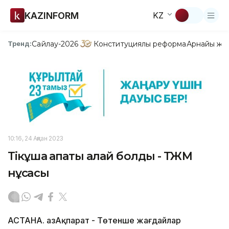
KAZINFORM
KZ
Сайлау-2026
Конституциялық реформа
Арнайы жо
Тренд:
10:16, 24 Ақпан 2023
Тікұшақ апаты қалай болды - ТЖМ
нұсқасы
АСТАНА. ҚазАқпарат - Төтенше жағдайлар