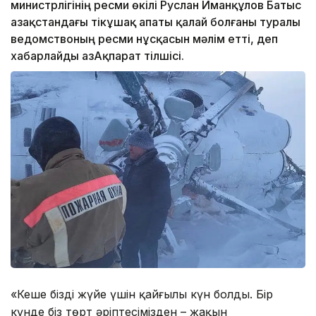
министрлігінің ресми өкілі Руслан Иманқұлов Батыс
Қазақстандағы тікұшақ апаты қалай болғаны туралы
ведомствоның ресми нұсқасын мәлім етті, деп
хабарлайды ҚазАқпарат тілшісі.
«Кеше біздің жүйе үшін қайғылы күн болды. Бір
күнде біз төрт әріптесімізден – жақын