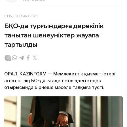
01:15, 08 Тамыз 2026
БҚО-да тұрғындарға дөрекілік
танытқан шенеуніктер жауапқа
тартылды
ОРАЛ. KAZINFORM — Мемлекеттік қызмет істері
агенттігінің БҚО-дағы әдеп жөніндегі кеңес
отырысында бірнеше мәселе талқыға түсті.