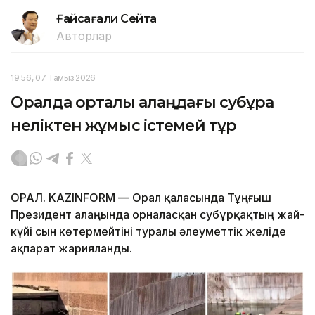
Ғайсағали Сейтақ
Авторлар
19:56, 07 Тамыз 2026
Оралда орталық алаңдағы субұрқақ
неліктен жұмыс істемей тұр
ОРАЛ. KAZINFORM — Орал қаласында Тұңғыш
Президент алаңында орналасқан субұрқақтың жай-
күйі сын көтермейтіні туралы әлеуметтік желіде
ақпарат жарияланды.