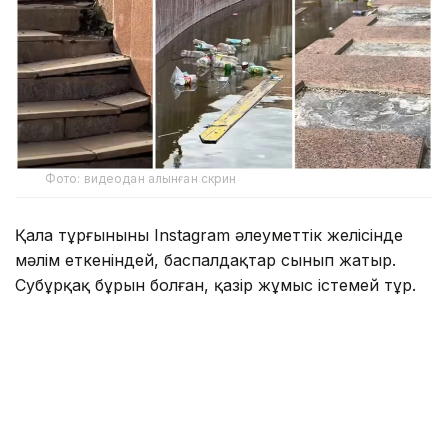
Фото: видеодан алынған скрин
Қала тұрғынының Instagram әлеуметтік желісінде
мәлім еткеніндей, баспалдақтар сынып жатыр.
Субұрқақ бұрын болған, қазір жұмыс істемей тұр.
— Жаңбырдан кейін субұрқаққа су
жиналған. Су жоқ кезде де көргенмін,
қаншама қоқыс жатыр, масқара жағдай.
Қаланың жаңа ауданындағы орталық алаңның
мұндай күйге түсуіне кім жауап береді? —
дейді тұрғын.