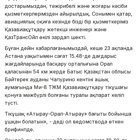
достарымыздан, тәжірибелі және жоғары кәсіби
қызметкерлерімізден айырылдық. Сонымен қатар,
авиациялық оқиға кезінде біздің бір қызметкеріміз
Қазавиақұтқару жетекші инженері және
ҚазТрансОйл өкілі зардап шекті.
Бұған дейін хабарлағанымыздай, кеше 23 ақпанда
Астана уақытымен сағат 15.48-де дағдарыс
жағдайларында басқару орталығына Орал
қаласынан 54 км жерде Батыс Қазақстан облысы
Бәйтерек ауданы Чапурино кентінің ашық
аумағында Ми-8 ТЖМ Қазавиақұтқару тікұшағы
қонуға мәжбүрлі болғаны туралы ақпарат келіп
түсті.
Тікұшақ «Атырау-Орал-Атырау» бағыты бойынша
ұшқан болатын», - деді ол ведомствода өткен
брифингіде.