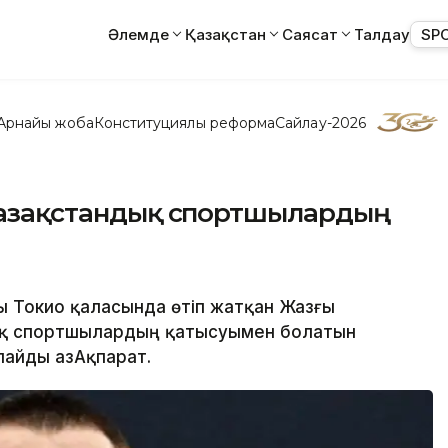
Әлемде
Қазақстан
Саясат
Талдау
SP
Арнайы жоба
Конституциялық реформа
Сайлау-2026
 қазақстандық спортшылардың
ы Токио қаласында өтіп жатқан Жазғы
ық спортшылардың қатысуымен болатын
айды ҚазАқпарат.