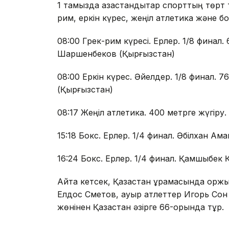
1 тамызда қазақстандықтар спорттың төрт 
рим, еркін күрес, жеңіл атлетика және бо
08:00 Грек-рим күресі. Ерлер. 1/8 финал
Шаршенбеков (Қырғызстан)
08:00 Еркін күрес. Әйелдер. 1/8 финал. 
(Қырғызстан)
08:17 Жеңіл атлетика. 400 метрге жүгіру.
15:18 Бокс. Ерлер. 1/4 финал. Әбілхан Ама
16:24 Бокс. Ерлер. 1/4 финал. Қамшыбек 
Айта кетсек, Қазақстан құрамасында қорж
Елдос Сметов, ауыр атлеттер Игорь Сон
жөнінен Қазақстан әзірге 66-орында тұр.