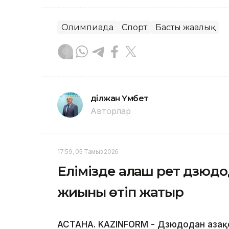
Олимпиада
Спорт
Басты жаңалық
Әділжан Үмбет
Авторлар
17:59, 05 Тамыз 2026
Елімізде алғаш рет дзюд
жиыны өтіп жатыр
АСТАНА. KAZINFORM - Дзюдодан Қаза