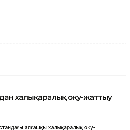
одан халықаралық оқу-жаттығу
қстандағы алғашқы халықаралық оқу-