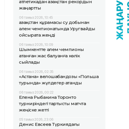
атлетикадан Қазақстан рекордын
жаңартты
06 тамыз 2026, 10:45
Қазақстан құрамасы су добынан
әлем чемпионатында Уругвайды
ойсырата жеңді
06 тамыз 2026, 10:09
Шымкентте әлем чемпионы
атанған жас балуанға көлік
сыйлады
06 тамыз 2026, 02:35
«Астана» велошабандозы «Польша
турында» жүлдегер атанды
06 тамыз 2026, 00:22
Елена Рыбакина Торонто
турниріндегі тартысты матчта
жеңіске жетті
05 тамыз 2026, 23:06
Денис Евсеев Түркиядағы