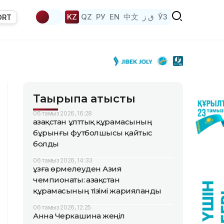
KZ
QZ
РУ
EN
中文
ق ز
ЎЗ
ORT
Тақырыпқа қатысты
06 тамыз 2026, 16:28
Қазақстан ұлттық құрамасының
бұрынғы футболшысы қайтыс
болды
06 тамыз 2026, 14:33
Құзға өрмелеуден Азия
чемпионаты: Қазақстан
құрамасының тізімі жарияланды
06 тамыз 2026, 12:25
Анна Черкашина жеңіл