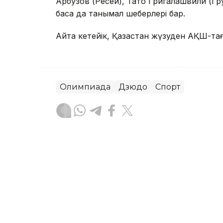
Арбузов (Ресей), Тато Григалашвили (Гр
басқа да танымал шеберлері бар.
Айта кетейік, Қазақстан жүзуден АҚШ-тағ
Олимпиада
Дзюдо
Спорт
Эльмира Оралбаева
Авторлар
18:55, 03 Тамыз 2026