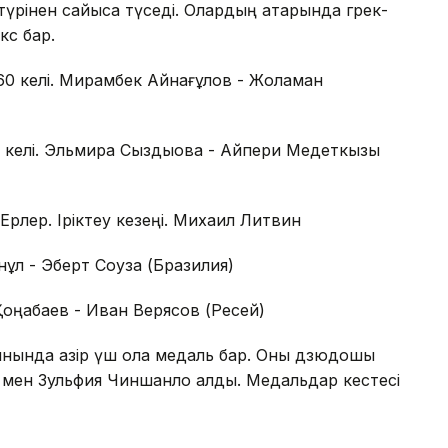
түрінен сайысқа түседі. Олардың қатарында грек-
кс бар.
. 60 келі. Мирамбек Айнағұлов - Жоламан
76 келі. Эльмира Сыздықова - Айпери Медеткызы
 Ерлер. Іріктеу кезеңі. Михаил Литвин
нқұл - Эберт Соуза (Бразилия)
Қоңқабаев - Иван Верясов (Ресей)
ынында қазір үш қола медаль бар. Оны дзюдошы
 мен Зульфия Чиншанло алды. Медальдар кестесі