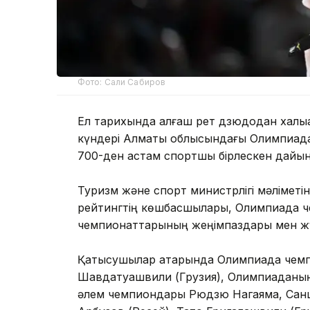
Фото: Сали Сабиров
Ел тарихында алғаш рет дзюдодан халықа
күндері Алматы облысындағы Олимпиадал
700-ден астам спортшы бірлескен дайын
Туризм және спорт министрлігі мәліметін
рейтингтің көшбасшылары, Олимпиада че
чемпионаттарының жеңімпаздары мен жү
Қатысушылар қатарында Олимпиада чемп
Шавдатуашвили (Грузия), Олимпиаданың қ
әлем чемпиондары Рюдзю Нагаяма, Санш