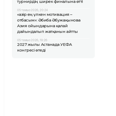
турнирдің ширек финалына өтті
05 тамыз 2026, 20:24
«Қазір ең үлкен мотивация –
отбасым»: Әбиба Әбужақынова
Азия ойындарына қалай
дайындалып жатқанын айтты
05 тамыз 2026, 19:26
2027 жылы Астанада УЕФА
конгресі өтеді