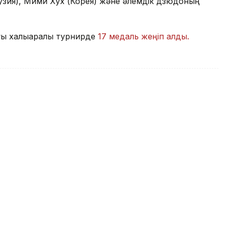
узия), Мими Хух (Корея) және әлемдік дзюдоның
ы халықаралық турнирде
17 медаль жеңіп алды.