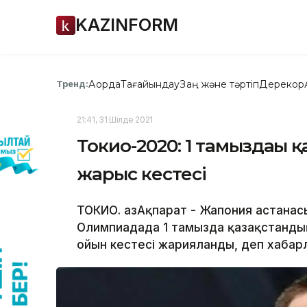
KAZINFORM
Ақорда
Тағайындау
Заң және тәртіп
Дерекқор
Тренд:
21:41, 31 Шілде 2021
Токио-2020: 1 тамыздағы
жарыс кестесі
ТОКИО. ҚазАқпарат - Жапония астанас
Олимпиадада 1 тамызда қазақстанд
ойын кестесі жарияланды, деп хабарл