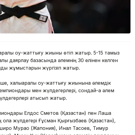
ралық оқу-жаттығу жиыны өтіп жатыр. 5-15 тамыз
ық даярлау базасында әлемнің 30 елінен келген
дық жұмыстарын жүргізіп жатыр.
ше, халықаралық оқу-жаттығу жиынына әлемдік
мпиондары мен жүлдегерлері, сондай-ақ әлем
лдегерлері қатысып жатыр.
иондары Елдос Сметов (Қазақстан) пен Лаша
ола жүлдегері Ғұсман Қырғызбаев (Қазақстан),
иро Мурао (Жапония), Инал Тасоев, Тимур