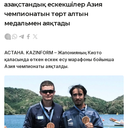
Қазақстандық ескекшілер Азия
чемпионатын төрт алтын
медальмен аяқтады
АСТАНА. KAZINFORM – Жапонияның Киото
қаласында өткен ескек есу марафоны бойынша
Азия чемпионаты аяқталды.