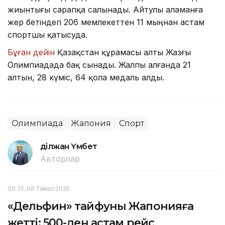
жиынтығы сарапқа салынады. Айтулы аламанға
жер бетіндегі 206 мемлекеттен 11 мыңнан астам
спортшы қатысуда.
Бұған дейін
Қазақстан құрамасы алты Жазғы
Олимпиадада бақ сынады. Жалпы алғанда 21
алтын, 28 күміс, 64 қола медаль алды.
Олимпиада
Жапония
Спорт
Әділжан Үмбет
Авторлар
06:35, 08 Тамыз 2026
«Дельфин» тайфуны Жапонияға
жетті: 500-ден астам рейс