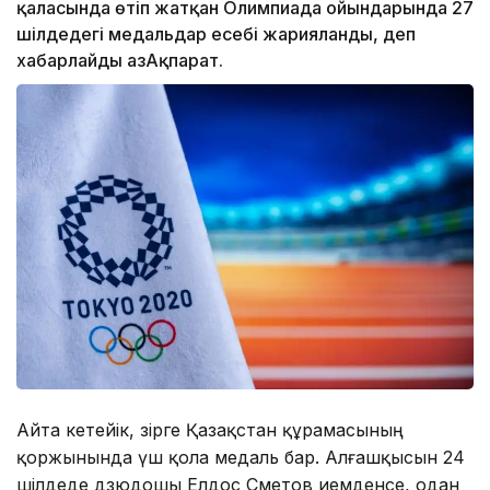
қаласында өтіп жатқан Олимпиада ойындарында 27
шілдедегі медальдар есебі жарияланды, деп
хабарлайды ҚазАқпарат.
Айта кетейік, әзірге Қазақстан құрамасының
қоржынында үш қола медаль бар. Алғашқысын 24
шілдеде дзюдошы Елдос Сметов иемденсе, одан