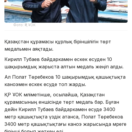
Фото: ҚР ҰОК
Қазақстан құрамасы құрлық біріншілігін төрт
медальмен аяқтады.
Кирилл Тубаев байдаркамен ескек есуден 10
шақырымдық жарыста алтын медаль жеңіп алды.
Ал Полат Төребеков 10 шақырымдық қашықтықта
каноэмен ескек есуде топ жарды.
ҚР ҰОК мәліметінше, осылайша, Қазақстан
құрамасының еншісінде төрт медаль бар. Бұған
дейін Кирилл Тубаев байдаркамен есуде 3400
метр қашықтықта үздік атанса, Полат Төребеков
3400 метр қашықтықтағы каноэ жарысында мәреге
бірінші болып жеткен еді.