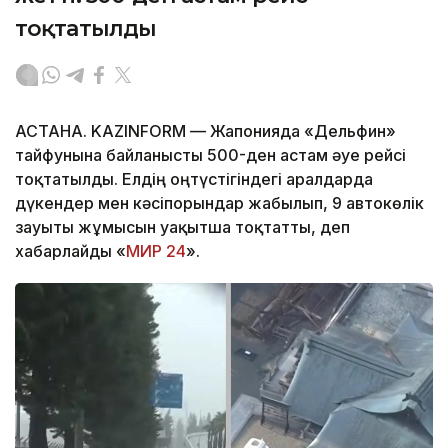
тоқтатылды
АСТАНА. KAZINFORM — Жапонияда «Дельфин»
тайфунына байланысты 500-ден астам әуе рейсі
тоқтатылды. Елдің оңтүстігіндегі аралдарда
дүкендер мен кәсіпорындар жабылып, 9 автокөлік
зауыты жұмысын уақытша тоқтатты, деп
хабарлайды «
МИР 24
».