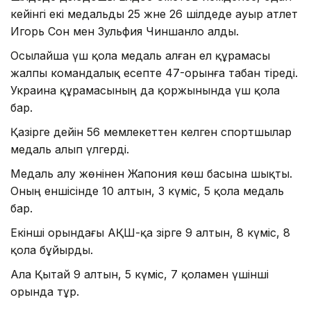
кейінгі екі медальды 25 және 26 шілдеде ауыр атлет
Игорь Сон мен Зульфия Чиншанло алды.
Осылайша үш қола медаль алған ел құрамасы
жалпы командалық есепте 47-орынға табан тіреді.
Украина құрамасының да қоржынында үш қола
бар.
Қазірге дейін 56 мемлекеттен келген спортшылар
медаль алып үлгерді.
Медаль алу жөнінен Жапония көш басына шықты.
Оның еншісінде 10 алтын, 3 күміс, 5 қола медаль
бар.
Екінші орындағы АҚШ-қа әзірге 9 алтын, 8 күміс, 8
қола бұйырды.
Ала Қытай 9 алтын, 5 күміс, 7 қоламен үшінші
орында тұр.