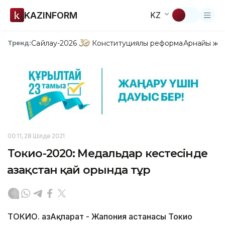
KAZINFORM
KZ
Сайлау-2026
Конституциялық реформа
Арнайы жо
Тренд:
00:11, 28 Шілде 2021
Токио-2020: Медальдар кестесінде
Қазақстан қай орында тұр
ТОКИО. ҚазАқпарат - Жапония астанасы Токио