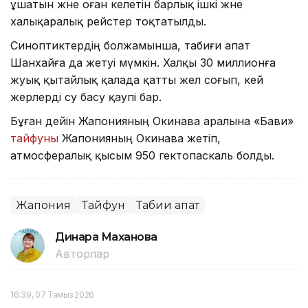
ұшатын және оған келетін барлық ішкі және
халықаралық рейстер тоқтатылды.
Синоптиктердің болжамынша, табиғи апат
Шанхайға да жетуі мүмкін. Халқы 30 миллионға
жуық қытайлық қалада қатты жел соғып, кей
жерлерді су басу қаупі бар.
Бұған дейін Жапонияның Окинава аралына «Бави»
тайфуны
Жапонияның Окинава жетіп,
атмосфералық қысым 950 гектопаскаль болды.
Жапония
Тайфун
Табиғи апат
Динара Маханова
Авторлар
16:39, 07 Тамыз 2026