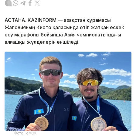
АСТАНА. KAZINFORM — Қазақстан құрамасы
Жапонияның Киото қаласында өтіп жатқан ескек
есу марафоны бойынша Азия чемпионатындағы
алғашқы жүлделерін еншіледі.
Фото: ҚР ҰОК