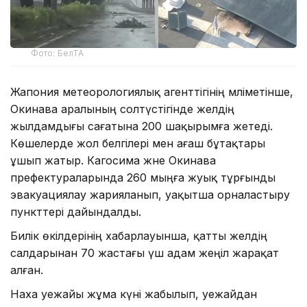
Фото: БелТА
Жапония метеорологиялық агенттігінің мәліметінше,
Окинава аралының солтүстігінде желдің
жылдамдығы сағатына 200 шақырымға жетеді.
Көшелерде жол белгілері мен ағаш бұтақтары
ұшып жатыр. Кагосима және Окинава
префектураларында 260 мыңға жуық тұрғынды
эвакуациялау жарияланып, уақытша орналастыру
пункттері дайындалды.
Билік өкілдерінің хабарлауынша, қатты желдің
салдарынан 70 жастағы үш адам жеңіл жарақат
алған.
Наха әуежайы жұма күні жабылып, әуежайдан