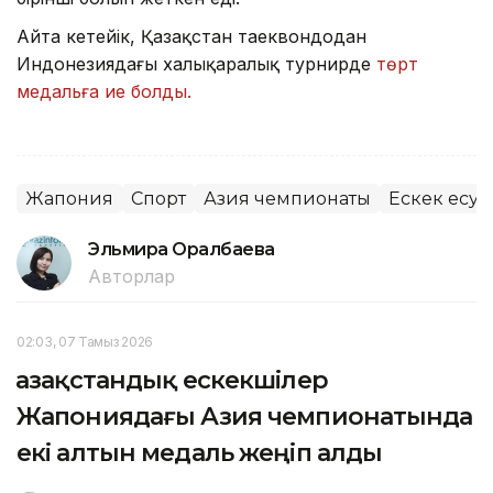
Айта кетейік, Қазақстан таеквондодан
Индонезиядағы халықаралық турнирде
төрт
медальға ие болды.
Жапония
Спорт
Азия чемпионаты
Ескек есу
Эльмира Оралбаева
Авторлар
02:03, 07 Тамыз 2026
Қазақстандық ескекшілер
Жапониядағы Азия чемпионатында
екі алтын медаль жеңіп алды